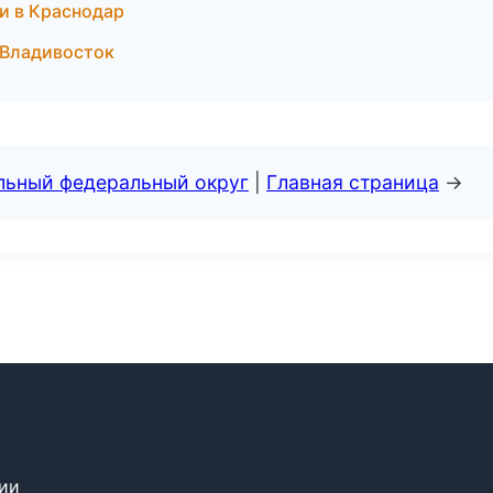
ки в Краснодар
 Владивосток
альный федеральный округ
|
Главная страница
→
сии