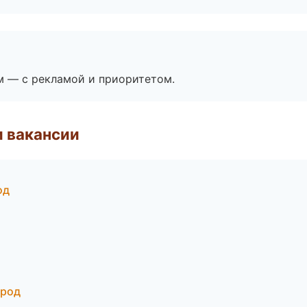
м — с рекламой и приоритетом.
и вакансии
од
ород