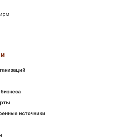
фирм
ми
ганизаций
 бизнеса
арты
еренные источники
и