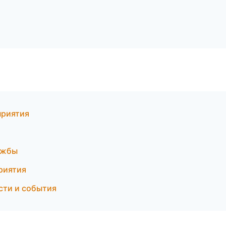
приятия
ужбы
приятия
ости и события