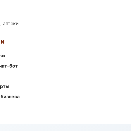
, аптеки
ми
иях
чат-бот
арты
 бизнеса