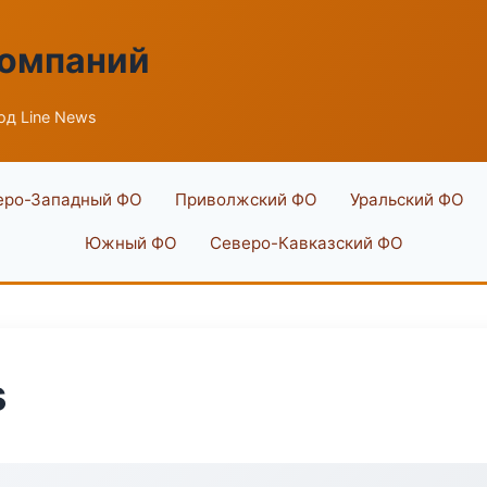
компаний
од Line News
еро-Западный ФО
Приволжский ФО
Уральский ФО
Южный ФО
Северо-Кавказский ФО
s