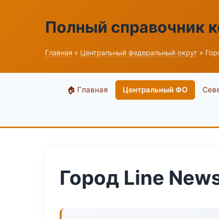
Полный справочник 
Главная
»
Центральный федеральный округ
» Гор
🏠 Главная
Центральный ФО
Сев
Город Line New