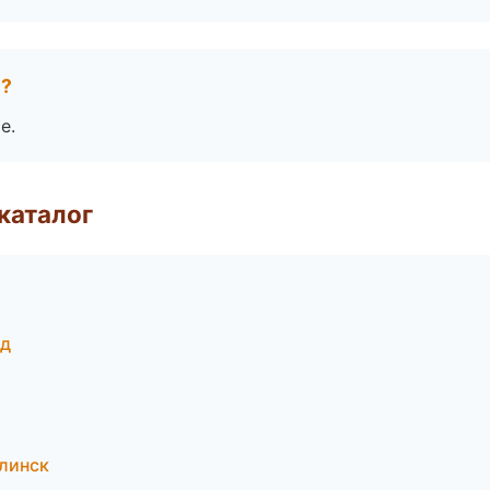
е?
е.
каталог
од
линск