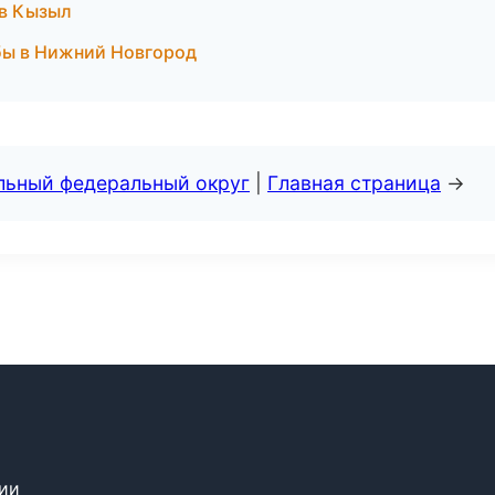
 в Кызыл
бы в Нижний Новгород
альный федеральный округ
|
Главная страница
→
сии