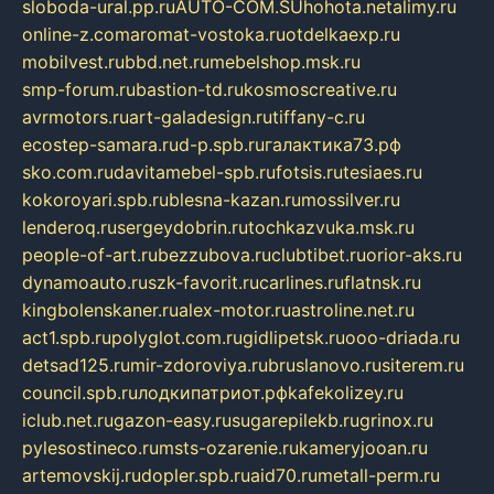
sloboda-ural.pp.ru
AUTO-COM.SU
hohota.net
alimy.ru
online-z.com
aromat-vostoka.ru
otdelkaexp.ru
mobilvest.ru
bbd.net.ru
mebelshop.msk.ru
smp-forum.ru
bastion-td.ru
kosmoscreative.ru
avrmotors.ru
art-galadesign.ru
tiffany-c.ru
ecostep-samara.ru
d-p.spb.ru
галактика73.рф
sko.com.ru
davitamebel-spb.ru
fotsis.ru
tesiaes.ru
kokoroyari.spb.ru
blesna-kazan.ru
mossilver.ru
lenderoq.ru
sergeydobrin.ru
tochkazvuka.msk.ru
people-of-art.ru
bezzubova.ru
clubtibet.ru
orior-aks.ru
dynamoauto.ru
szk-favorit.ru
carlines.ru
flatnsk.ru
kingbolenskaner.ru
alex-motor.ru
astroline.net.ru
act1.spb.ru
polyglot.com.ru
gidlipetsk.ru
ooo-driada.ru
detsad125.ru
mir-zdoroviya.ru
bruslanovo.ru
siterem.ru
council.spb.ru
лодкипатриот.рф
kafekolizey.ru
iclub.net.ru
gazon-easy.ru
sugarepilekb.ru
grinox.ru
pylesostineco.ru
msts-ozarenie.ru
kameryjooan.ru
artemovskij.ru
dopler.spb.ru
aid70.ru
metall-perm.ru