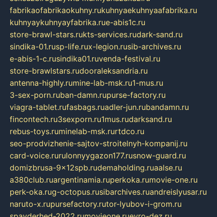
fabrikaofabrikaokuhny.ru
kuhnyaekuhnyaafabrika.ru
kuhnyaykuhnyayfabrika.ru
e-abis1c.ru
store-brawl-stars.ru
kts-services.ru
dark-sand.ru
sindika-01.ru
sp-life.ru
x-legion.ru
sib-archives.ru
e-abis-1-c.ru
sindika01.ru
venda-festival.ru
store-brawlstars.ru
dooraleksandria.ru
antenna-highly.ru
mine-lab-msk.ru
1-mus.ru
3-sex-porn.ru
ban-damn.ru
purse-factory.ru
viagra-tablet.ru
fasbags.ru
adler-jun.ru
bandamn.ru
fincontech.ru
3sexporn.ru
1mus.ru
darksand.ru
rebus-toys.ru
minelab-msk.ru
rtdco.ru
seo-prodvizhenie-sajtov-stroitelnyh-kompanij.ru
card-voice.ru
rulonnyygazon177.ru
snow-guard.ru
domizbrusa-9x12spb.ru
demaholding.ru
aalse.ru
a380club.ru
argentinamia.ru
perkoka.ru
movie-one.ru
perk-oka.ru
g-octopus.ru
sibarchives.ru
andreislyusar.ru
naruto-x.ru
pursefactory.ru
tor-lyubov-i-grom.ru
spayderhed-2022.ru
movieone.ru
evro-dez.ru