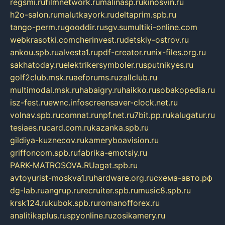
regsmi.ru
filmnetwork.ru
malinasp.ru
kinosvin.ru
h2o-salon.ru
malutkayork.ru
deltaprim.spb.ru
tango-perm.ru
gooddir.ru
sgv.su
multiki-online.com
webkrasotki.com
cherinvest.ru
detskiy-ostrov.ru
ankou.spb.ru
alvesta1.ru
pdf-creator.ru
nix-files.org.ru
sakhatoday.ru
elektrikersymboler.ru
sputnikyes.ru
golf2club.msk.ru
aeforums.ru
zallclub.ru
multimodal.msk.ru
habaigry.ru
haikko.ru
sobakopedia.ru
isz-fest.ru
ewnc.info
screensaver-clock.net.ru
volnav.spb.ru
comnat.ru
npf.net.ru
7bit.pp.ru
kalugatur.ru
tesiaes.ru
card.com.ru
kazanka.spb.ru
gildiya-kuznecov.ru
kameryboavision.ru
griffoncom.spb.ru
fabrika-emotsiy.ru
PARK-MATROSOVA.RU
agat.spb.ru
avtoyurist-moskva1.ru
hardware.org.ru
схема-авто.рф
dg-lab.ru
angrup.ru
recruiter.spb.ru
music8.spb.ru
krsk124.ru
kubok.spb.ru
romanofforex.ru
analitikaplus.ru
spyonline.ru
zosikamery.ru