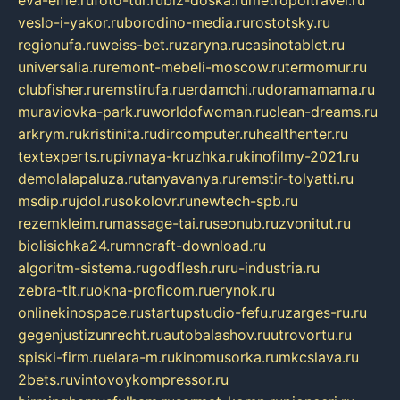
eva-elfie.ru
foto-tur.ru
biz-doska.ru
metropoltravel.ru
veslo-i-yakor.ru
borodino-media.ru
rostotsky.ru
regionufa.ru
weiss-bet.ru
zaryna.ru
casinotablet.ru
universalia.ru
remont-mebeli-moscow.ru
termomur.ru
clubfisher.ru
remstirufa.ru
erdamchi.ru
doramamama.ru
muraviovka-park.ru
worldofwoman.ru
clean-dreams.ru
arkrym.ru
kristinita.ru
dircomputer.ru
healthenter.ru
textexperts.ru
pivnaya-kruzhka.ru
kinofilmy-2021.ru
demolalapaluza.ru
tanyavanya.ru
remstir-tolyatti.ru
msdip.ru
jdol.ru
sokolovr.ru
newtech-spb.ru
rezemkleim.ru
massage-tai.ru
seonub.ru
zvonitut.ru
biolisichka24.ru
mncraft-download.ru
algoritm-sistema.ru
godflesh.ru
ru-industria.ru
zebra-tlt.ru
okna-proficom.ru
erynok.ru
onlinekinospace.ru
startupstudio-fefu.ru
zarges-ru.ru
gegenjustizunrecht.ru
autobalashov.ru
utrovortu.ru
spiski-firm.ru
elara-m.ru
kinomusorka.ru
mkcslava.ru
2bets.ru
vintovoykompressor.ru