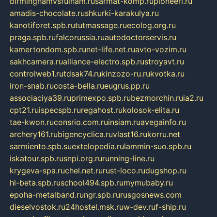
birminghamvsfulham.ru
sarmat-komp.ru
pioneeri.ru
amadis-chocolate.ru
shkurki-karakulya.ru
kanotiforet.spb.ru
tutmassage.ru
ecolog.org.ru
praga.spb.ru
falcorussia.ru
autodoctorservis.ru
kamertondom.spb.ru
net-life.net.ru
avto-vozim.ru
sakhcamera.ru
alliance-electro.spb.ru
stroyavt.ru
controlweb1.ru
tdsak74.ru
kinzozo-ru.ru
kvotka.ru
iron-snab.ru
costa-bella.ru
eugrus.pp.ru
associaciya39.ru
primexpo.spb.ru
bezmorchin.ru
ia2.ru
cpt21.ru
ispecspb.ru
regahost.ru
kolosok-elita.ru
tae-kwon.ru
consrio.com.ru
insiam.ru
avegainfo.ru
archery161.ru
bigencyclica.ru
vlast16.ru
korru.net
sarmiento.spb.su
extelopedia.ru
lammin-suo.spb.ru
iskatour.spb.ru
snpi.org.ru
running-line.ru
krygeva-spa.ru
chel.net.ru
rust-loco.ru
dugshop.ru
hl-beta.spb.ru
school494.spb.ru
mymubaby.ru
epoha-metalband.ru
ngr.spb.ru
rusgosnews.com
dieselvostok.ru
24hostel.msk.ru
w-dev.ru
f-ship.ru