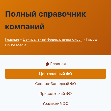
Полный справочник
компаний
Главная
»
Центральный федеральный округ
» Город
Online Media
🏠 Главная
Центральный ФО
Северо-Западный ФО
Приволжский ФО
Уральский ФО