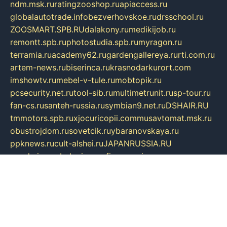
ndm.msk.ru
ratingzooshop.ru
apiaccess.ru
globalautotrade.info
bezverhovskoe.ru
drsschool.ru
ZOOSMART.SPB.RU
dalakony.ru
medikijob.ru
remontt.spb.ru
photostudia.spb.ru
myragon.ru
terramia.ru
academy62.ru
gardengallereya.ru
rti.com.ru
artem-news.ru
biserinca.ru
krasnodarkurort.com
imshowtv.ru
mebel-v-tule.ru
mobtopik.ru
pcsecurity.net.ru
tool-sib.ru
multimetrunit.ru
sp-tour.ru
fan-cs.ru
santeh-russia.ru
symbian9.net.ru
DSHAIR.RU
tmmotors.spb.ru
xjocuricopii.com
musavtomat.msk.ru
obustrojdom.ru
sovetcik.ru
ybaranovskaya.ru
ppknews.ru
cult-alshei.ru
JAPANRUSSIA.RU
proekciyamebel.ru
imper-finans.ru
rim.org.ru
glamourai.ru
brassminus.ru
zabor-pro.ru
ftn.pp.ru
dorogoe58.ru
laimengpacker.ru
kuzova-zapchasti.ru
sageerp.ru
taxodrom.ru
dsrazvitie.ru
hardcity.net.ru
ratinghomegames.ru
topservice25.ru
gubernyan.ru
gtglasslined.ru
ii4.ru
tssport.spb.ru
andorra24.com