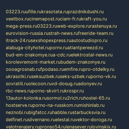
03223.ru
ufille.ru
krasotata.ru
prazdnikdushi.ru
veetbox.ru
cinemapost.ru
ciam-fr.ru
kraft-you.ru
mega-press.ru
03223.ru
web-explore.ru
rastenuya.ru
eurovision-russia.ru
strah-news.ru
freeride-team.ru
itrack-24.ru
sexshopexpress.ru
autostudiopro.ru
alabuga-cityhotel.ru
pornv.ru
atlantpereezd.ru
bud-em-znakomye.ru
a-cdc.ru
elektrostal-news.ru
korolevremont-market.ru
budem-znakomye.ru
oooagrosnab.ru
fpodaso.ru
emfire.ru
pro-otdelky.ru
ukrasotki.ru
seksuzbek.ru
seks-uzbek.ru
porno-vk.ru
sovratili.ru
olecoon.ru
vd-dosug.ru
adonyev.ru
rbc-news.ru
porno-skvirt.ru
krospr.ru
13autor-kolonka.ru
sormol.ru
2rich.ru
hostel-65.ru
hostserve.ru
porno-na-russkom.ru
mishinlab.ru
neznobi.ru
bigfatcc.ru
habble.ru
starbucksvia.ru
delfinet.ru
silvernano.ru
elestal.ru
vektor-doroga.ru
velotrenajery.ru
pronso54.ru
lenasever.ru
lovinskix.ru