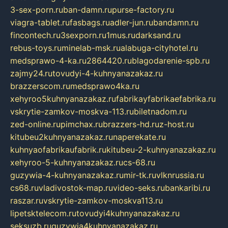
3-sex-porn.ru
ban-damn.ru
purse-factory.ru
viagra-tablet.ru
fasbags.ru
adler-jun.ru
bandamn.ru
fincontech.ru
3sexporn.ru
1mus.ru
darksand.ru
rebus-toys.ru
minelab-msk.ru
alabuga-cityhotel.ru
medsprawo-4-ka.ru
2864420.ru
blagodarenie-spb.ru
zajmy24.ru
tovudyi-4-kuhnyanazakaz.ru
brazzerscom.ru
medsprawo4ka.ru
xehyroo5kuhnyanazakaz.ru
fabrikayfabrikaefabrika.ru
vskrytie-zamkov-moskva-113.ru
biletnadom.ru
zed-online.ru
pimchax.ru
brazzers-hd.ru
z-host.ru
kitubeu2kuhnyanazakaz.ru
naperekate.ru
kuhnyaofabrikaufabrik.ru
kitubeu-2-kuhnyanazakaz.ru
xehyroo-5-kuhnyanazakaz.ru
cs-68.ru
guzywia-4-kuhnyanazakaz.ru
mir-tk.ru
vlknrussia.ru
cs68.ru
vladivostok-map.ru
video-seks.ru
bankaribi.ru
raszar.ru
vskrytie-zamkov-moskva113.ru
lipetsktelecom.ru
tovudyi4kuhnyanazakaz.ru
seksuzb.ru
guzywia4kuhnyanazakaz.ru