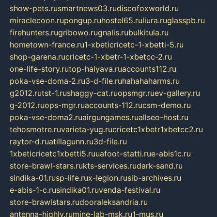
show-pets.ru
smartnews03.ru
discofoxworld.ru
miraclecoon.ru
pongup.ru
hostel65.ru
liura.ru
glasspb.ru
firehunters.ru
gribowo.ru
gnalis.ru
bulkitula.ru
hometown-france.ru
1-xbeticricetc-1-xbetti-5.ru
shop-garena.ru
cricetc-1-xbetr-1-xbetcc-2.ru
one-life-story.ru
top-halyava.ru
accounts112.ru
poka-vse-doma-2.ru
3-d-file.ru
hahahaharms.ru
g2012.ru
tst-1.ru
shaggy-cat.ru
opsmgr.ru
ev-gallery.ru
g-2012.ru
ops-mgr.ru
accounts-112.ru
csm-demo.ru
poka-vse-doma2.ru
airgungames.ru
allseo-host.ru
tehosmotre.ru
varieta-yug.ru
cricetc1xbetr1xbetcc2.ru
raytor-d.ru
atillagunn.ru
3d-file.ru
1xbeticricetc1xbetti5.ru
uafoot-statti.ru
e-abis1c.ru
store-brawl-stars.ru
kts-services.ru
dark-sand.ru
sindika-01.ru
sp-life.ru
x-legion.ru
sib-archives.ru
e-abis-1-c.ru
sindika01.ru
venda-festival.ru
store-brawlstars.ru
dooraleksandria.ru
antenna-highly.ru
mine-lab-msk.ru
1-mus.ru