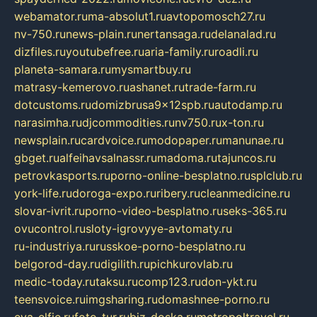
webamator.ru
ma-absolut1.ru
avtopomosch27.ru
nv-750.ru
news-plain.ru
nertansaga.ru
delanalad.ru
dizfiles.ru
youtubefree.ru
aria-family.ru
roadli.ru
planeta-samara.ru
mysmartbuy.ru
matrasy-kemerovo.ru
ashanet.ru
trade-farm.ru
dotcustoms.ru
domizbrusa9x12spb.ru
autodamp.ru
narasimha.ru
djcommodities.ru
nv750.ru
x-ton.ru
newsplain.ru
cardvoice.ru
modopaper.ru
manunae.ru
gbget.ru
alfeihavsalnassr.ru
madoma.ru
tajuncos.ru
petrovkasports.ru
porno-online-besplatno.ru
splclub.ru
york-life.ru
doroga-expo.ru
ribery.ru
cleanmedicine.ru
slovar-ivrit.ru
porno-video-besplatno.ru
seks-365.ru
ovucontrol.ru
sloty-igrovyye-avtomaty.ru
ru-industriya.ru
russkoe-porno-besplatno.ru
belgorod-day.ru
digilith.ru
pichkurovlab.ru
medic-today.ru
taksu.ru
comp123.ru
don-ykt.ru
teensvoice.ru
imgsharing.ru
domashnee-porno.ru