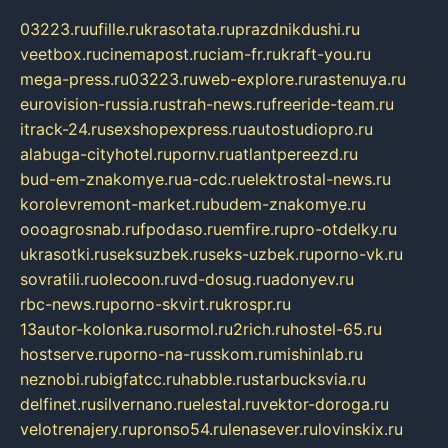
03223.ru
ufille.ru
krasotata.ru
prazdnikdushi.ru
veetbox.ru
cinemapost.ru
ciam-fr.ru
kraft-you.ru
mega-press.ru
03223.ru
web-explore.ru
rastenuya.ru
eurovision-russia.ru
strah-news.ru
freeride-team.ru
itrack-24.ru
sexshopexpress.ru
autostudiopro.ru
alabuga-cityhotel.ru
pornv.ru
atlantpereezd.ru
bud-em-znakomye.ru
a-cdc.ru
elektrostal-news.ru
korolevremont-market.ru
budem-znakomye.ru
oooagrosnab.ru
fpodaso.ru
emfire.ru
pro-otdelky.ru
ukrasotki.ru
seksuzbek.ru
seks-uzbek.ru
porno-vk.ru
sovratili.ru
olecoon.ru
vd-dosug.ru
adonyev.ru
rbc-news.ru
porno-skvirt.ru
krospr.ru
13autor-kolonka.ru
sormol.ru
2rich.ru
hostel-65.ru
hostserve.ru
porno-na-russkom.ru
mishinlab.ru
neznobi.ru
bigfatcc.ru
habble.ru
starbucksvia.ru
delfinet.ru
silvernano.ru
elestal.ru
vektor-doroga.ru
velotrenajery.ru
pronso54.ru
lenasever.ru
lovinskix.ru