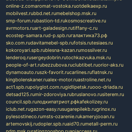
online-z.com
aromat-vostoka.ru
otdelkaexp.ru
mobilvest.ru
bbd.net.ru
mebelshop.msk.ru
smp-forum.ru
bastion-td.ru
kosmoscreative.ru
avrmotors.ru
art-galadesign.ru
tiffany-c.ru
ecostep-samara.ru
d-p.spb.ru
галактика73.рф
sko.com.ru
davitamebel-spb.ru
fotsis.ru
tesiaes.ru
kokoroyari.spb.ru
blesna-kazan.ru
mossilver.ru
lenderoq.ru
sergeydobrin.ru
tochkazvuka.msk.ru
people-of-art.ru
bezzubova.ru
clubtibet.ru
orior-aks.ru
dynamoauto.ru
szk-favorit.ru
carlines.ru
flatnsk.ru
kingbolenskaner.ru
alex-motor.ru
astroline.net.ru
act1.spb.ru
polyglot.com.ru
gidlipetsk.ru
ooo-driada.ru
detsad125.ru
mir-zdoroviya.ru
bruslanovo.ru
siterem.ru
council.spb.ru
лодкипатриот.рф
kafekolizey.ru
iclub.net.ru
gazon-easy.ru
sugarepilekb.ru
grinox.ru
pylesostineco.ru
msts-ozarenie.ru
kameryjooan.ru
artemovskij.ru
dopler.spb.ru
aid70.ru
metall-perm.ru
ndm.msk.ru
ratingzooshop.ru
apiaccess.ru