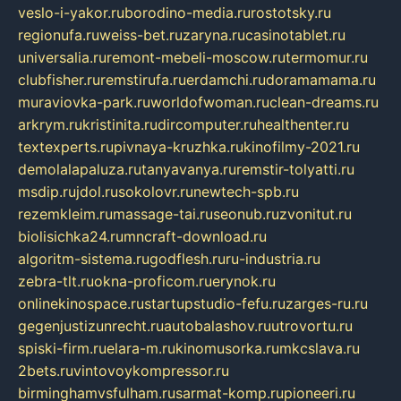
veslo-i-yakor.ru
borodino-media.ru
rostotsky.ru
regionufa.ru
weiss-bet.ru
zaryna.ru
casinotablet.ru
universalia.ru
remont-mebeli-moscow.ru
termomur.ru
clubfisher.ru
remstirufa.ru
erdamchi.ru
doramamama.ru
muraviovka-park.ru
worldofwoman.ru
clean-dreams.ru
arkrym.ru
kristinita.ru
dircomputer.ru
healthenter.ru
textexperts.ru
pivnaya-kruzhka.ru
kinofilmy-2021.ru
demolalapaluza.ru
tanyavanya.ru
remstir-tolyatti.ru
msdip.ru
jdol.ru
sokolovr.ru
newtech-spb.ru
rezemkleim.ru
massage-tai.ru
seonub.ru
zvonitut.ru
biolisichka24.ru
mncraft-download.ru
algoritm-sistema.ru
godflesh.ru
ru-industria.ru
zebra-tlt.ru
okna-proficom.ru
erynok.ru
onlinekinospace.ru
startupstudio-fefu.ru
zarges-ru.ru
gegenjustizunrecht.ru
autobalashov.ru
utrovortu.ru
spiski-firm.ru
elara-m.ru
kinomusorka.ru
mkcslava.ru
2bets.ru
vintovoykompressor.ru
birminghamvsfulham.ru
sarmat-komp.ru
pioneeri.ru