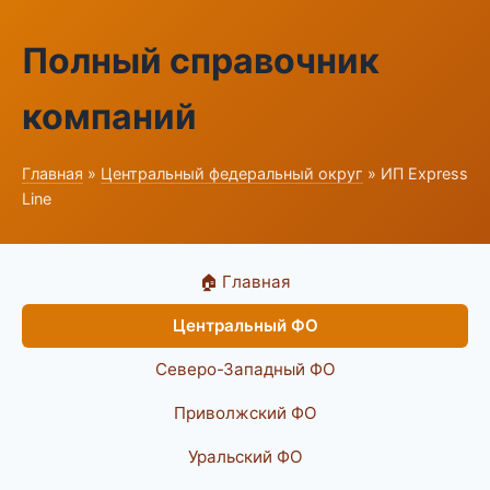
Полный справочник
компаний
Главная
»
Центральный федеральный округ
» ИП Express
Line
🏠 Главная
Центральный ФО
Северо-Западный ФО
Приволжский ФО
Уральский ФО