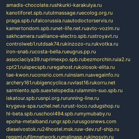
amadis-chocolate.ru
shkurki-karakulya.ru
kanotiforet.spb.ru
tutmassage.ru
ecolog.org.ru
praga.spb.ru
falcorussia.ru
autodoctorservis.ru
kamertondom.spb.ru
net-life.net.ru
avto-vozim.ru
sakhcamera.ru
alliance-electro.spb.ru
stroyavt.ru
controlweb1.ru
tdsak74.ru
kinzozo-ru.ru
kvotka.ru
iron-snab.ru
costa-bella.ru
eugrus.pp.ru
associaciya39.ru
primexpo.spb.ru
bezmorchin.ru
ia2.ru
cpt21.ru
ispecspb.ru
regahost.ru
kolosok-elita.ru
tae-kwon.ru
consrio.com.ru
insiam.ru
avegainfo.ru
archery161.ru
bigencyclica.ru
vlast16.ru
korru.net
sarmiento.spb.su
extelopedia.ru
lammin-suo.spb.ru
iskatour.spb.ru
snpi.org.ru
running-line.ru
krygeva-spa.ru
chel.net.ru
rust-loco.ru
dugshop.ru
hl-beta.spb.ru
school494.spb.ru
mymubaby.ru
epoha-metalband.ru
ngr.spb.ru
rusgosnews.com
dieselvostok.ru
24hostel.msk.ru
w-dev.ru
f-ship.ru
regsmi.ru
filmnetwork.ru
malinasp.ru
kinosvin.ru