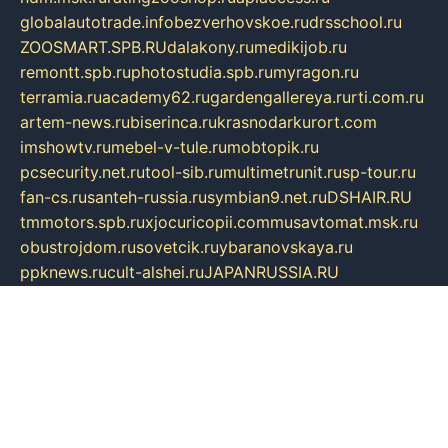
globalautotrade.info
bezverhovskoe.ru
drsschool.ru
ZOOSMART.SPB.RU
dalakony.ru
medikijob.ru
remontt.spb.ru
photostudia.spb.ru
myragon.ru
terramia.ru
academy62.ru
gardengallereya.ru
rti.com.ru
artem-news.ru
biserinca.ru
krasnodarkurort.com
imshowtv.ru
mebel-v-tule.ru
mobtopik.ru
pcsecurity.net.ru
tool-sib.ru
multimetrunit.ru
sp-tour.ru
fan-cs.ru
santeh-russia.ru
symbian9.net.ru
DSHAIR.RU
tmmotors.spb.ru
xjocuricopii.com
musavtomat.msk.ru
obustrojdom.ru
sovetcik.ru
ybaranovskaya.ru
ppknews.ru
cult-alshei.ru
JAPANRUSSIA.RU
proekciyamebel.ru
imper-finans.ru
rim.org.ru
glamourai.ru
brassminus.ru
zabor-pro.ru
ftn.pp.ru
dorogoe58.ru
laimengpacker.ru
kuzova-zapchasti.ru
sageerp.ru
taxodrom.ru
dsrazvitie.ru
hardcity.net.ru
ratinghomegames.ru
topservice25.ru
gubernyan.ru
gtglasslined.ru
ii4.ru
tssport.spb.ru
andorra24.com
blackwallstreet.ru
oboimos.ru
optim-doors.com.ru