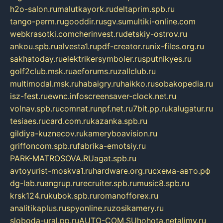
h2o-salon.ru
malutkayork.ru
deltaprim.spb.ru
tango-perm.ru
gooddir.ru
sgv.su
multiki-online.com
webkrasotki.com
cherinvest.ru
detskiy-ostrov.ru
ankou.spb.ru
alvesta1.ru
pdf-creator.ru
nix-files.org.ru
sakhatoday.ru
elektrikersymboler.ru
sputnikyes.ru
golf2club.msk.ru
aeforums.ru
zallclub.ru
multimodal.msk.ru
habaigry.ru
haikko.ru
sobakopedia.ru
isz-fest.ru
ewnc.info
screensaver-clock.net.ru
volnav.spb.ru
comnat.ru
npf.net.ru
7bit.pp.ru
kalugatur.ru
tesiaes.ru
card.com.ru
kazanka.spb.ru
gildiya-kuznecov.ru
kameryboavision.ru
griffoncom.spb.ru
fabrika-emotsiy.ru
PARK-MATROSOVA.RU
agat.spb.ru
avtoyurist-moskva1.ru
hardware.org.ru
схема-авто.рф
dg-lab.ru
angrup.ru
recruiter.spb.ru
music8.spb.ru
krsk124.ru
kubok.spb.ru
romanofforex.ru
analitikaplus.ru
spyonline.ru
zosikamery.ru
sloboda-ural.pp.ru
AUTO-COM.SU
hohota.net
alimy.ru