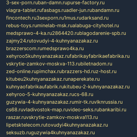
3-sex-porn.ru
ban-damn.ru
purse-factory.ru
viagra-tablet.ru
fasbags.ru
adler-jun.ru
bandamn.ru
fincontech.ru
3sexporn.ru
1mus.ru
darksand.ru
rebus-toys.ru
minelab-msk.ru
alabuga-cityhotel.ru
medsprawo-4-ka.ru
2864420.ru
blagodarenie-spb.ru
zajmy24.ru
tovudyi-4-kuhnyanazakaz.ru
brazzerscom.ru
medsprawo4ka.ru
xehyroo5kuhnyanazakaz.ru
fabrikayfabrikaefabrika.ru
vskrytie-zamkov-moskva-113.ru
biletnadom.ru
zed-online.ru
pimchax.ru
brazzers-hd.ru
z-host.ru
kitubeu2kuhnyanazakaz.ru
naperekate.ru
kuhnyaofabrikaufabrik.ru
kitubeu-2-kuhnyanazakaz.ru
xehyroo-5-kuhnyanazakaz.ru
cs-68.ru
guzywia-4-kuhnyanazakaz.ru
mir-tk.ru
vlknrussia.ru
cs68.ru
vladivostok-map.ru
video-seks.ru
bankaribi.ru
raszar.ru
vskrytie-zamkov-moskva113.ru
lipetsktelecom.ru
tovudyi4kuhnyanazakaz.ru
seksuzb.ru
guzywia4kuhnyanazakaz.ru