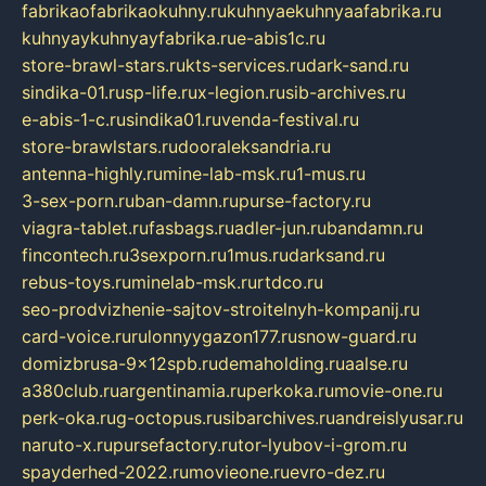
fabrikaofabrikaokuhny.ru
kuhnyaekuhnyaafabrika.ru
kuhnyaykuhnyayfabrika.ru
e-abis1c.ru
store-brawl-stars.ru
kts-services.ru
dark-sand.ru
sindika-01.ru
sp-life.ru
x-legion.ru
sib-archives.ru
e-abis-1-c.ru
sindika01.ru
venda-festival.ru
store-brawlstars.ru
dooraleksandria.ru
antenna-highly.ru
mine-lab-msk.ru
1-mus.ru
3-sex-porn.ru
ban-damn.ru
purse-factory.ru
viagra-tablet.ru
fasbags.ru
adler-jun.ru
bandamn.ru
fincontech.ru
3sexporn.ru
1mus.ru
darksand.ru
rebus-toys.ru
minelab-msk.ru
rtdco.ru
seo-prodvizhenie-sajtov-stroitelnyh-kompanij.ru
card-voice.ru
rulonnyygazon177.ru
snow-guard.ru
domizbrusa-9x12spb.ru
demaholding.ru
aalse.ru
a380club.ru
argentinamia.ru
perkoka.ru
movie-one.ru
perk-oka.ru
g-octopus.ru
sibarchives.ru
andreislyusar.ru
naruto-x.ru
pursefactory.ru
tor-lyubov-i-grom.ru
spayderhed-2022.ru
movieone.ru
evro-dez.ru