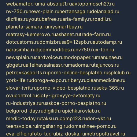
webamator.ru
ma-absolut1.ru
avtopomosch27.ru
nv-750.ru
news-plain.ru
nertansaga.ru
delanalad.ru
dizfiles.ru
youtubefree.ru
aria-family.ru
roadli.ru
planeta-samara.ru
mysmartbuy.ru
matrasy-kemerovo.ru
ashanet.ru
trade-farm.ru
dotcustoms.ru
domizbrusa9x12spb.ru
autodamp.ru
narasimha.ru
djcommodities.ru
nv750.ru
x-ton.ru
newsplain.ru
cardvoice.ru
modopaper.ru
manunae.ru
gbget.ru
alfeihavsalnassr.ru
madoma.ru
tajuncos.ru
petrovkasports.ru
porno-online-besplatno.ru
splclub.ru
york-life.ru
doroga-expo.ru
ribery.ru
cleanmedicine.ru
slovar-ivrit.ru
porno-video-besplatno.ru
seks-365.ru
ovucontrol.ru
sloty-igrovyye-avtomaty.ru
ru-industriya.ru
russkoe-porno-besplatno.ru
belgorod-day.ru
digilith.ru
pichkurovlab.ru
medic-today.ru
taksu.ru
comp123.ru
don-ykt.ru
teensvoice.ru
imgsharing.ru
domashnee-porno.ru
eva-elfie.ru
foto-tur.ru
biz-doska.ru
metropoltravel.ru