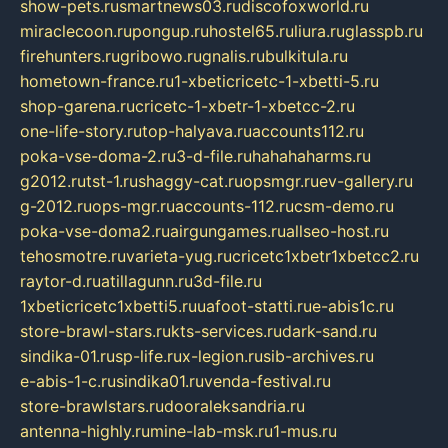
show-pets.ru
smartnews03.ru
discofoxworld.ru
miraclecoon.ru
pongup.ru
hostel65.ru
liura.ru
glasspb.ru
firehunters.ru
gribowo.ru
gnalis.ru
bulkitula.ru
hometown-france.ru
1-xbeticricetc-1-xbetti-5.ru
shop-garena.ru
cricetc-1-xbetr-1-xbetcc-2.ru
one-life-story.ru
top-halyava.ru
accounts112.ru
poka-vse-doma-2.ru
3-d-file.ru
hahahaharms.ru
g2012.ru
tst-1.ru
shaggy-cat.ru
opsmgr.ru
ev-gallery.ru
g-2012.ru
ops-mgr.ru
accounts-112.ru
csm-demo.ru
poka-vse-doma2.ru
airgungames.ru
allseo-host.ru
tehosmotre.ru
varieta-yug.ru
cricetc1xbetr1xbetcc2.ru
raytor-d.ru
atillagunn.ru
3d-file.ru
1xbeticricetc1xbetti5.ru
uafoot-statti.ru
e-abis1c.ru
store-brawl-stars.ru
kts-services.ru
dark-sand.ru
sindika-01.ru
sp-life.ru
x-legion.ru
sib-archives.ru
e-abis-1-c.ru
sindika01.ru
venda-festival.ru
store-brawlstars.ru
dooraleksandria.ru
antenna-highly.ru
mine-lab-msk.ru
1-mus.ru