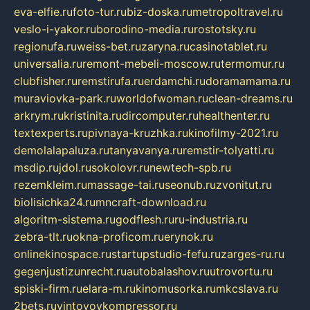
eva-elfie.ru
foto-tur.ru
biz-doska.ru
metropoltravel.ru
veslo-i-yakor.ru
borodino-media.ru
rostotsky.ru
regionufa.ru
weiss-bet.ru
zaryna.ru
casinotablet.ru
universalia.ru
remont-mebeli-moscow.ru
termomur.ru
clubfisher.ru
remstirufa.ru
erdamchi.ru
doramamama.ru
muraviovka-park.ru
worldofwoman.ru
clean-dreams.ru
arkrym.ru
kristinita.ru
dircomputer.ru
healthenter.ru
textexperts.ru
pivnaya-kruzhka.ru
kinofilmy-2021.ru
demolalapaluza.ru
tanyavanya.ru
remstir-tolyatti.ru
msdip.ru
jdol.ru
sokolovr.ru
newtech-spb.ru
rezemkleim.ru
massage-tai.ru
seonub.ru
zvonitut.ru
biolisichka24.ru
mncraft-download.ru
algoritm-sistema.ru
godflesh.ru
ru-industria.ru
zebra-tlt.ru
okna-proficom.ru
erynok.ru
onlinekinospace.ru
startupstudio-fefu.ru
zarges-ru.ru
gegenjustizunrecht.ru
autobalashov.ru
utrovortu.ru
spiski-firm.ru
elara-m.ru
kinomusorka.ru
mkcslava.ru
2bets.ru
vintovoykompressor.ru