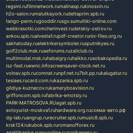
regsmi.ru
filmnetwork.ru
malinasp.ru
kinosvin.ru
h2o-salon.ru
malutkayork.ru
deltaprim.spb.ru
tango-perm.ru
gooddir.ru
sgv.su
multiki-online.com
webkrasotki.com
cherinvest.ru
detskiy-ostrov.ru
ankou.spb.ru
alvesta1.ru
pdf-creator.ru
nix-files.org.ru
sakhatoday.ru
elektrikersymboler.ru
sputnikyes.ru
golf2club.msk.ru
aeforums.ru
zallclub.ru
multimodal.msk.ru
habaigry.ru
haikko.ru
sobakopedia.ru
isz-fest.ru
ewnc.info
screensaver-clock.net.ru
volnav.spb.ru
comnat.ru
npf.net.ru
7bit.pp.ru
kalugatur.ru
tesiaes.ru
card.com.ru
kazanka.spb.ru
gildiya-kuznecov.ru
kameryboavision.ru
griffoncom.spb.ru
fabrika-emotsiy.ru
PARK-MATROSOVA.RU
agat.spb.ru
avtoyurist-moskva1.ru
hardware.org.ru
схема-авто.рф
dg-lab.ru
angrup.ru
recruiter.spb.ru
music8.spb.ru
krsk124.ru
kubok.spb.ru
romanofforex.ru
analitikaplus.ru
spyonline.ru
zosikamery.ru