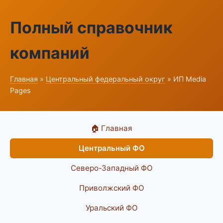
Полный справочник
компаний
Главная
»
Центральный федеральный округ
» ИП Media
Pages
🏠 Главная
Центральный ФО
Северо-Западный ФО
Приволжский ФО
Уральский ФО