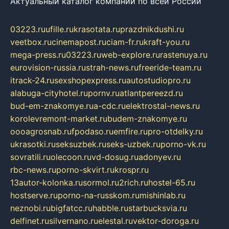
Актуальный каталог компаний по всей России
03223.ru
ufille.ru
krasotata.ru
prazdnikdushi.ru
veetbox.ru
cinemapost.ru
ciam-fr.ru
kraft-you.ru
mega-press.ru
03223.ru
web-explore.ru
rastenuya.ru
eurovision-russia.ru
strah-news.ru
freeride-team.ru
itrack-24.ru
sexshopexpress.ru
autostudiopro.ru
alabuga-cityhotel.ru
pornv.ru
atlantpereezd.ru
bud-em-znakomye.ru
a-cdc.ru
elektrostal-news.ru
korolevremont-market.ru
budem-znakomye.ru
oooagrosnab.ru
fpodaso.ru
emfire.ru
pro-otdelky.ru
ukrasotki.ru
seksuzbek.ru
seks-uzbek.ru
porno-vk.ru
sovratili.ru
olecoon.ru
vd-dosug.ru
adonyev.ru
rbc-news.ru
porno-skvirt.ru
krospr.ru
13autor-kolonka.ru
sormol.ru
2rich.ru
hostel-65.ru
hostserve.ru
porno-na-russkom.ru
mishinlab.ru
neznobi.ru
bigfatcc.ru
habble.ru
starbucksvia.ru
delfinet.ru
silvernano.ru
elestal.ru
vektor-doroga.ru