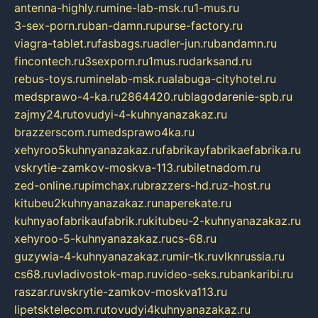
antenna-highly.ru
mine-lab-msk.ru
1-mus.ru
3-sex-porn.ru
ban-damn.ru
purse-factory.ru
viagra-tablet.ru
fasbags.ru
adler-jun.ru
bandamn.ru
fincontech.ru
3sexporn.ru
1mus.ru
darksand.ru
rebus-toys.ru
minelab-msk.ru
alabuga-cityhotel.ru
medsprawo-4-ka.ru
2864420.ru
blagodarenie-spb.ru
zajmy24.ru
tovudyi-4-kuhnyanazakaz.ru
brazzerscom.ru
medsprawo4ka.ru
xehyroo5kuhnyanazakaz.ru
fabrikayfabrikaefabrika.ru
vskrytie-zamkov-moskva-113.ru
biletnadom.ru
zed-online.ru
pimchax.ru
brazzers-hd.ru
z-host.ru
kitubeu2kuhnyanazakaz.ru
naperekate.ru
kuhnyaofabrikaufabrik.ru
kitubeu-2-kuhnyanazakaz.ru
xehyroo-5-kuhnyanazakaz.ru
cs-68.ru
guzywia-4-kuhnyanazakaz.ru
mir-tk.ru
vlknrussia.ru
cs68.ru
vladivostok-map.ru
video-seks.ru
bankaribi.ru
raszar.ru
vskrytie-zamkov-moskva113.ru
lipetsktelecom.ru
tovudyi4kuhnyanazakaz.ru