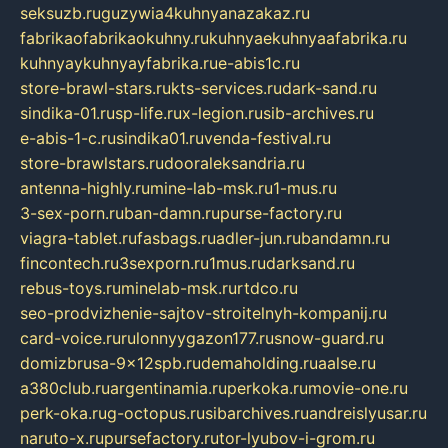
seksuzb.ru
guzywia4kuhnyanazakaz.ru
fabrikaofabrikaokuhny.ru
kuhnyaekuhnyaafabrika.ru
kuhnyaykuhnyayfabrika.ru
e-abis1c.ru
store-brawl-stars.ru
kts-services.ru
dark-sand.ru
sindika-01.ru
sp-life.ru
x-legion.ru
sib-archives.ru
e-abis-1-c.ru
sindika01.ru
venda-festival.ru
store-brawlstars.ru
dooraleksandria.ru
antenna-highly.ru
mine-lab-msk.ru
1-mus.ru
3-sex-porn.ru
ban-damn.ru
purse-factory.ru
viagra-tablet.ru
fasbags.ru
adler-jun.ru
bandamn.ru
fincontech.ru
3sexporn.ru
1mus.ru
darksand.ru
rebus-toys.ru
minelab-msk.ru
rtdco.ru
seo-prodvizhenie-sajtov-stroitelnyh-kompanij.ru
card-voice.ru
rulonnyygazon177.ru
snow-guard.ru
domizbrusa-9x12spb.ru
demaholding.ru
aalse.ru
a380club.ru
argentinamia.ru
perkoka.ru
movie-one.ru
perk-oka.ru
g-octopus.ru
sibarchives.ru
andreislyusar.ru
naruto-x.ru
pursefactory.ru
tor-lyubov-i-grom.ru