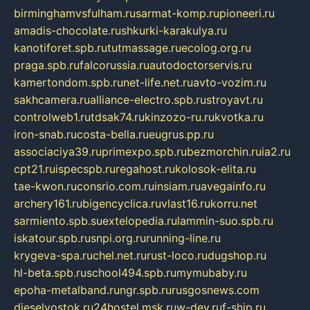
birminghamvsfulham.ru
sarmat-komp.ru
pioneeri.ru
amadis-chocolate.ru
shkurki-karakulya.ru
kanotiforet.spb.ru
tutmassage.ru
ecolog.org.ru
praga.spb.ru
falcorussia.ru
autodoctorservis.ru
kamertondom.spb.ru
net-life.net.ru
avto-vozim.ru
sakhcamera.ru
alliance-electro.spb.ru
stroyavt.ru
controlweb1.ru
tdsak74.ru
kinzozo-ru.ru
kvotka.ru
iron-snab.ru
costa-bella.ru
eugrus.pp.ru
associaciya39.ru
primexpo.spb.ru
bezmorchin.ru
ia2.ru
cpt21.ru
ispecspb.ru
regahost.ru
kolosok-elita.ru
tae-kwon.ru
consrio.com.ru
insiam.ru
avegainfo.ru
archery161.ru
bigencyclica.ru
vlast16.ru
korru.net
sarmiento.spb.su
extelopedia.ru
lammin-suo.spb.ru
iskatour.spb.ru
snpi.org.ru
running-line.ru
krygeva-spa.ru
chel.net.ru
rust-loco.ru
dugshop.ru
hl-beta.spb.ru
school494.spb.ru
mymubaby.ru
epoha-metalband.ru
ngr.spb.ru
rusgosnews.com
dieselvostok.ru
24hostel.msk.ru
w-dev.ru
f-ship.ru