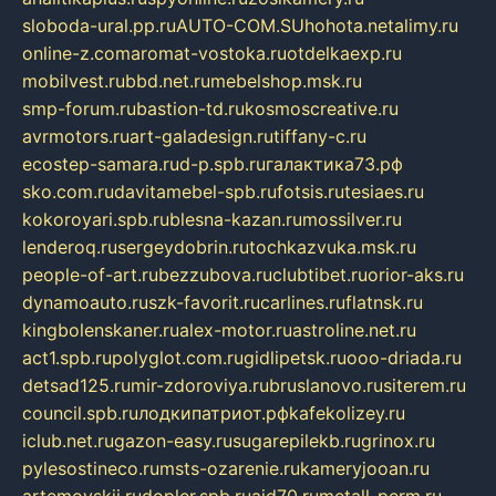
sloboda-ural.pp.ru
AUTO-COM.SU
hohota.net
alimy.ru
online-z.com
aromat-vostoka.ru
otdelkaexp.ru
mobilvest.ru
bbd.net.ru
mebelshop.msk.ru
smp-forum.ru
bastion-td.ru
kosmoscreative.ru
avrmotors.ru
art-galadesign.ru
tiffany-c.ru
ecostep-samara.ru
d-p.spb.ru
галактика73.рф
sko.com.ru
davitamebel-spb.ru
fotsis.ru
tesiaes.ru
kokoroyari.spb.ru
blesna-kazan.ru
mossilver.ru
lenderoq.ru
sergeydobrin.ru
tochkazvuka.msk.ru
people-of-art.ru
bezzubova.ru
clubtibet.ru
orior-aks.ru
dynamoauto.ru
szk-favorit.ru
carlines.ru
flatnsk.ru
kingbolenskaner.ru
alex-motor.ru
astroline.net.ru
act1.spb.ru
polyglot.com.ru
gidlipetsk.ru
ooo-driada.ru
detsad125.ru
mir-zdoroviya.ru
bruslanovo.ru
siterem.ru
council.spb.ru
лодкипатриот.рф
kafekolizey.ru
iclub.net.ru
gazon-easy.ru
sugarepilekb.ru
grinox.ru
pylesostineco.ru
msts-ozarenie.ru
kameryjooan.ru