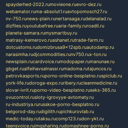
spayderhed-2022.ru
movieone.ru
evro-dez.ru
webamator.ru
ma-absolut1.ru
avtopomosch27.ru
nv-750.ru
news-plain.ru
nertansaga.ru
delanalad.ru
dizfiles.ru
youtubefree.ru
aria-family.ru
roadli.ru
planeta-samara.ru
mysmartbuy.ru
matrasy-kemerovo.ru
ashanet.ru
trade-farm.ru
dotcustoms.ru
domizbrusa9x12spb.ru
autodamp.ru
narasimha.ru
djcommodities.ru
nv750.ru
x-ton.ru
newsplain.ru
cardvoice.ru
modopaper.ru
manunae.ru
gbget.ru
alfeihavsalnassr.ru
madoma.ru
tajuncos.ru
petrovkasports.ru
porno-online-besplatno.ru
splclub.ru
york-life.ru
doroga-expo.ru
ribery.ru
cleanmedicine.ru
slovar-ivrit.ru
porno-video-besplatno.ru
seks-365.ru
ovucontrol.ru
sloty-igrovyye-avtomaty.ru
ru-industriya.ru
russkoe-porno-besplatno.ru
belgorod-day.ru
digilith.ru
pichkurovlab.ru
medic-today.ru
taksu.ru
comp123.ru
don-ykt.ru
teensvoice.ru
imgsharing.ru
domashnee-porno.ru