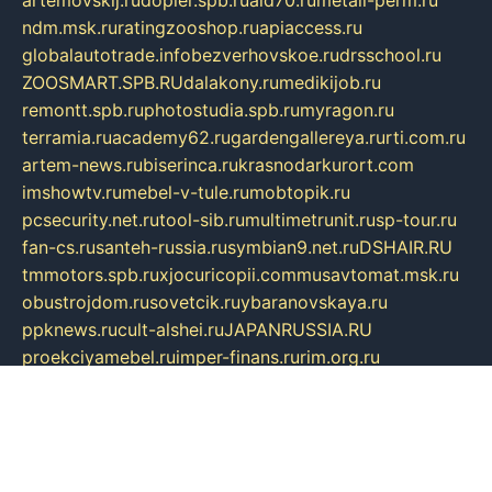
artemovskij.ru
dopler.spb.ru
aid70.ru
metall-perm.ru
ndm.msk.ru
ratingzooshop.ru
apiaccess.ru
globalautotrade.info
bezverhovskoe.ru
drsschool.ru
ZOOSMART.SPB.RU
dalakony.ru
medikijob.ru
remontt.spb.ru
photostudia.spb.ru
myragon.ru
terramia.ru
academy62.ru
gardengallereya.ru
rti.com.ru
artem-news.ru
biserinca.ru
krasnodarkurort.com
imshowtv.ru
mebel-v-tule.ru
mobtopik.ru
pcsecurity.net.ru
tool-sib.ru
multimetrunit.ru
sp-tour.ru
fan-cs.ru
santeh-russia.ru
symbian9.net.ru
DSHAIR.RU
tmmotors.spb.ru
xjocuricopii.com
musavtomat.msk.ru
obustrojdom.ru
sovetcik.ru
ybaranovskaya.ru
ppknews.ru
cult-alshei.ru
JAPANRUSSIA.RU
proekciyamebel.ru
imper-finans.ru
rim.org.ru
glamourai.ru
brassminus.ru
zabor-pro.ru
ftn.pp.ru
dorogoe58.ru
laimengpacker.ru
kuzova-zapchasti.ru
sageerp.ru
taxodrom.ru
dsrazvitie.ru
hardcity.net.ru
ratinghomegames.ru
topservice25.ru
gubernyan.ru