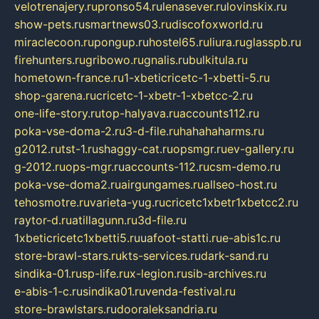
velotrenajery.ru
pronso54.ru
lenasever.ru
lovinskix.ru
show-pets.ru
smartnews03.ru
discofoxworld.ru
miraclecoon.ru
pongup.ru
hostel65.ru
liura.ru
glasspb.ru
firehunters.ru
gribowo.ru
gnalis.ru
bulkitula.ru
hometown-france.ru
1-xbeticricetc-1-xbetti-5.ru
shop-garena.ru
cricetc-1-xbetr-1-xbetcc-2.ru
one-life-story.ru
top-halyava.ru
accounts112.ru
poka-vse-doma-2.ru
3-d-file.ru
hahahaharms.ru
g2012.ru
tst-1.ru
shaggy-cat.ru
opsmgr.ru
ev-gallery.ru
g-2012.ru
ops-mgr.ru
accounts-112.ru
csm-demo.ru
poka-vse-doma2.ru
airgungames.ru
allseo-host.ru
tehosmotre.ru
varieta-yug.ru
cricetc1xbetr1xbetcc2.ru
raytor-d.ru
atillagunn.ru
3d-file.ru
1xbeticricetc1xbetti5.ru
uafoot-statti.ru
e-abis1c.ru
store-brawl-stars.ru
kts-services.ru
dark-sand.ru
sindika-01.ru
sp-life.ru
x-legion.ru
sib-archives.ru
e-abis-1-c.ru
sindika01.ru
venda-festival.ru
store-brawlstars.ru
dooraleksandria.ru