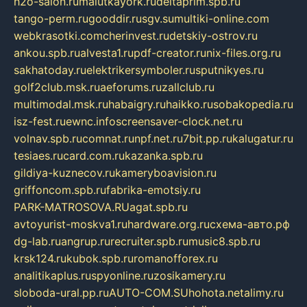
h2o-salon.ru
malutkayork.ru
deltaprim.spb.ru
tango-perm.ru
gooddir.ru
sgv.su
multiki-online.com
webkrasotki.com
cherinvest.ru
detskiy-ostrov.ru
ankou.spb.ru
alvesta1.ru
pdf-creator.ru
nix-files.org.ru
sakhatoday.ru
elektrikersymboler.ru
sputnikyes.ru
golf2club.msk.ru
aeforums.ru
zallclub.ru
multimodal.msk.ru
habaigry.ru
haikko.ru
sobakopedia.ru
isz-fest.ru
ewnc.info
screensaver-clock.net.ru
volnav.spb.ru
comnat.ru
npf.net.ru
7bit.pp.ru
kalugatur.ru
tesiaes.ru
card.com.ru
kazanka.spb.ru
gildiya-kuznecov.ru
kameryboavision.ru
griffoncom.spb.ru
fabrika-emotsiy.ru
PARK-MATROSOVA.RU
agat.spb.ru
avtoyurist-moskva1.ru
hardware.org.ru
схема-авто.рф
dg-lab.ru
angrup.ru
recruiter.spb.ru
music8.spb.ru
krsk124.ru
kubok.spb.ru
romanofforex.ru
analitikaplus.ru
spyonline.ru
zosikamery.ru
sloboda-ural.pp.ru
AUTO-COM.SU
hohota.net
alimy.ru