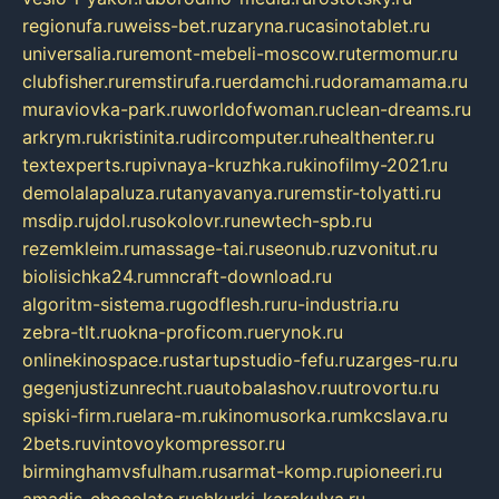
regionufa.ru
weiss-bet.ru
zaryna.ru
casinotablet.ru
universalia.ru
remont-mebeli-moscow.ru
termomur.ru
clubfisher.ru
remstirufa.ru
erdamchi.ru
doramamama.ru
muraviovka-park.ru
worldofwoman.ru
clean-dreams.ru
arkrym.ru
kristinita.ru
dircomputer.ru
healthenter.ru
textexperts.ru
pivnaya-kruzhka.ru
kinofilmy-2021.ru
demolalapaluza.ru
tanyavanya.ru
remstir-tolyatti.ru
msdip.ru
jdol.ru
sokolovr.ru
newtech-spb.ru
rezemkleim.ru
massage-tai.ru
seonub.ru
zvonitut.ru
biolisichka24.ru
mncraft-download.ru
algoritm-sistema.ru
godflesh.ru
ru-industria.ru
zebra-tlt.ru
okna-proficom.ru
erynok.ru
onlinekinospace.ru
startupstudio-fefu.ru
zarges-ru.ru
gegenjustizunrecht.ru
autobalashov.ru
utrovortu.ru
spiski-firm.ru
elara-m.ru
kinomusorka.ru
mkcslava.ru
2bets.ru
vintovoykompressor.ru
birminghamvsfulham.ru
sarmat-komp.ru
pioneeri.ru
amadis-chocolate.ru
shkurki-karakulya.ru