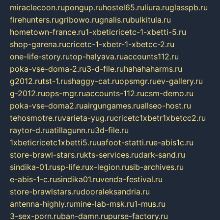
miraclecoon.ru
pongup.ru
hostel65.ru
liura.ru
glasspb.ru
firehunters.ru
gribowo.ru
gnalis.ru
bulkitula.ru
hometown-france.ru
1-xbeticricetc-1-xbetti-5.ru
shop-garena.ru
cricetc-1-xbetr-1-xbetcc-2.ru
one-life-story.ru
top-halyava.ru
accounts112.ru
poka-vse-doma-2.ru
3-d-file.ru
hahahaharms.ru
g2012.ru
tst-1.ru
shaggy-cat.ru
opsmgr.ru
ev-gallery.ru
g-2012.ru
ops-mgr.ru
accounts-112.ru
csm-demo.ru
poka-vse-doma2.ru
airgungames.ru
allseo-host.ru
tehosmotre.ru
varieta-yug.ru
cricetc1xbetr1xbetcc2.ru
raytor-d.ru
atillagunn.ru
3d-file.ru
1xbeticricetc1xbetti5.ru
uafoot-statti.ru
e-abis1c.ru
store-brawl-stars.ru
kts-services.ru
dark-sand.ru
sindika-01.ru
sp-life.ru
x-legion.ru
sib-archives.ru
e-abis-1-c.ru
sindika01.ru
venda-festival.ru
store-brawlstars.ru
dooraleksandria.ru
antenna-highly.ru
mine-lab-msk.ru
1-mus.ru
3-sex-porn.ru
ban-damn.ru
purse-factory.ru