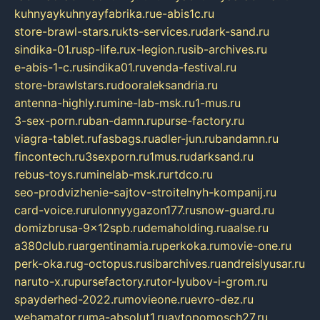
kuhnyaykuhnyayfabrika.ru
e-abis1c.ru
store-brawl-stars.ru
kts-services.ru
dark-sand.ru
sindika-01.ru
sp-life.ru
x-legion.ru
sib-archives.ru
e-abis-1-c.ru
sindika01.ru
venda-festival.ru
store-brawlstars.ru
dooraleksandria.ru
antenna-highly.ru
mine-lab-msk.ru
1-mus.ru
3-sex-porn.ru
ban-damn.ru
purse-factory.ru
viagra-tablet.ru
fasbags.ru
adler-jun.ru
bandamn.ru
fincontech.ru
3sexporn.ru
1mus.ru
darksand.ru
rebus-toys.ru
minelab-msk.ru
rtdco.ru
seo-prodvizhenie-sajtov-stroitelnyh-kompanij.ru
card-voice.ru
rulonnyygazon177.ru
snow-guard.ru
domizbrusa-9x12spb.ru
demaholding.ru
aalse.ru
a380club.ru
argentinamia.ru
perkoka.ru
movie-one.ru
perk-oka.ru
g-octopus.ru
sibarchives.ru
andreislyusar.ru
naruto-x.ru
pursefactory.ru
tor-lyubov-i-grom.ru
spayderhed-2022.ru
movieone.ru
evro-dez.ru
webamator.ru
ma-absolut1.ru
avtopomosch27.ru