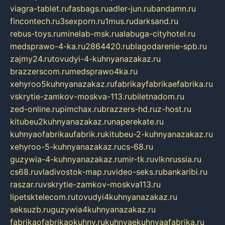
viagra-tablet.ru
fasbags.ru
adler-jun.ru
bandamn.ru
fincontech.ru
3sexporn.ru
1mus.ru
darksand.ru
rebus-toys.ru
minelab-msk.ru
alabuga-cityhotel.ru
medsprawo-4-ka.ru
2864420.ru
blagodarenie-spb.ru
zajmy24.ru
tovudyi-4-kuhnyanazakaz.ru
brazzerscom.ru
medsprawo4ka.ru
xehyroo5kuhnyanazakaz.ru
fabrikayfabrikaefabrika.ru
vskrytie-zamkov-moskva-113.ru
biletnadom.ru
zed-online.ru
pimchax.ru
brazzers-hd.ru
z-host.ru
kitubeu2kuhnyanazakaz.ru
naperekate.ru
kuhnyaofabrikaufabrik.ru
kitubeu-2-kuhnyanazakaz.ru
xehyroo-5-kuhnyanazakaz.ru
cs-68.ru
guzywia-4-kuhnyanazakaz.ru
mir-tk.ru
vlknrussia.ru
cs68.ru
vladivostok-map.ru
video-seks.ru
bankaribi.ru
raszar.ru
vskrytie-zamkov-moskva113.ru
lipetsktelecom.ru
tovudyi4kuhnyanazakaz.ru
seksuzb.ru
guzywia4kuhnyanazakaz.ru
fabrikaofabrikaokuhny.ru
kuhnyaekuhnyaafabrika.ru