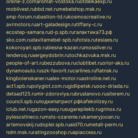
online-z.com
aromat-vostoka.ru
otdelkaexp.ru
mobilvest.ru
bbd.net.ru
mebelshop.msk.ru
smp-forum.ru
bastion-td.ru
kosmoscreative.ru
avrmotors.ru
art-galadesign.ru
tiffany-c.ru
ecostep-samara.ru
d-p.spb.ru
галактика73.рф
sko.com.ru
davitamebel-spb.ru
fotsis.ru
tesiaes.ru
kokoroyari.spb.ru
blesna-kazan.ru
mossilver.ru
lenderoq.ru
sergeydobrin.ru
tochkazvuka.msk.ru
people-of-art.ru
bezzubova.ru
clubtibet.ru
orior-aks.ru
dynamoauto.ru
szk-favorit.ru
carlines.ru
flatnsk.ru
kingbolenskaner.ru
alex-motor.ru
astroline.net.ru
act1.spb.ru
polyglot.com.ru
gidlipetsk.ru
ooo-driada.ru
detsad125.ru
mir-zdoroviya.ru
bruslanovo.ru
siterem.ru
council.spb.ru
лодкипатриот.рф
kafekolizey.ru
iclub.net.ru
gazon-easy.ru
sugarepilekb.ru
grinox.ru
pylesostineco.ru
msts-ozarenie.ru
kameryjooan.ru
artemovskij.ru
dopler.spb.ru
aid70.ru
metall-perm.ru
ndm.msk.ru
ratingzooshop.ru
apiaccess.ru