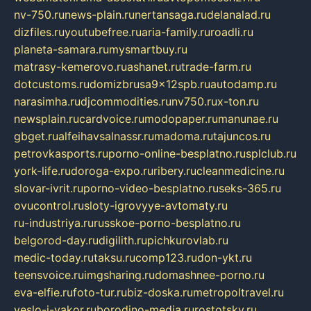
nv-750.ru
news-plain.ru
nertansaga.ru
delanalad.ru
dizfiles.ru
youtubefree.ru
aria-family.ru
roadli.ru
planeta-samara.ru
mysmartbuy.ru
matrasy-kemerovo.ru
ashanet.ru
trade-farm.ru
dotcustoms.ru
domizbrusa9x12spb.ru
autodamp.ru
narasimha.ru
djcommodities.ru
nv750.ru
x-ton.ru
newsplain.ru
cardvoice.ru
modopaper.ru
manunae.ru
gbget.ru
alfeihavsalnassr.ru
madoma.ru
tajuncos.ru
petrovkasports.ru
porno-online-besplatno.ru
splclub.ru
york-life.ru
doroga-expo.ru
ribery.ru
cleanmedicine.ru
slovar-ivrit.ru
porno-video-besplatno.ru
seks-365.ru
ovucontrol.ru
sloty-igrovyye-avtomaty.ru
ru-industriya.ru
russkoe-porno-besplatno.ru
belgorod-day.ru
digilith.ru
pichkurovlab.ru
medic-today.ru
taksu.ru
comp123.ru
don-ykt.ru
teensvoice.ru
imgsharing.ru
domashnee-porno.ru
eva-elfie.ru
foto-tur.ru
biz-doska.ru
metropoltravel.ru
veslo-i-yakor.ru
borodino-media.ru
rostotsky.ru