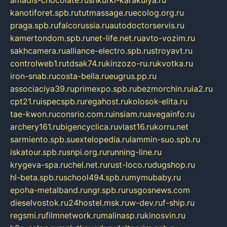
kanotiforet.spb.ru
tutmassage.ru
ecolog.org.ru
praga.spb.ru
falcorussia.ru
autodoctorservis.ru
kamertondom.spb.ru
net-life.net.ru
avto-vozim.ru
sakhcamera.ru
alliance-electro.spb.ru
stroyavt.ru
controlweb1.ru
tdsak74.ru
kinzozo-ru.ru
kvotka.ru
iron-snab.ru
costa-bella.ru
eugrus.pp.ru
associaciya39.ru
primexpo.spb.ru
bezmorchin.ru
ia2.ru
cpt21.ru
ispecspb.ru
regahost.ru
kolosok-elita.ru
tae-kwon.ru
consrio.com.ru
insiam.ru
avegainfo.ru
archery161.ru
bigencyclica.ru
vlast16.ru
korru.net
sarmiento.spb.su
extelopedia.ru
lammin-suo.spb.ru
iskatour.spb.ru
snpi.org.ru
running-line.ru
krygeva-spa.ru
chel.net.ru
rust-loco.ru
dugshop.ru
hl-beta.spb.ru
school494.spb.ru
mymubaby.ru
epoha-metalband.ru
ngr.spb.ru
rusgosnews.com
dieselvostok.ru
24hostel.msk.ru
w-dev.ru
f-ship.ru
regsmi.ru
filmnetwork.ru
malinasp.ru
kinosvin.ru