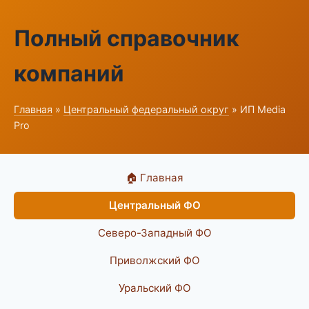
Полный справочник
компаний
Главная
»
Центральный федеральный округ
» ИП Media
Pro
🏠 Главная
Центральный ФО
Северо-Западный ФО
Приволжский ФО
Уральский ФО