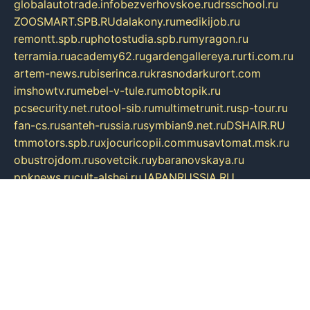
globalautotrade.info
bezverhovskoe.ru
drsschool.ru
ZOOSMART.SPB.RU
dalakony.ru
medikijob.ru
remontt.spb.ru
photostudia.spb.ru
myragon.ru
terramia.ru
academy62.ru
gardengallereya.ru
rti.com.ru
artem-news.ru
biserinca.ru
krasnodarkurort.com
imshowtv.ru
mebel-v-tule.ru
mobtopik.ru
pcsecurity.net.ru
tool-sib.ru
multimetrunit.ru
sp-tour.ru
fan-cs.ru
santeh-russia.ru
symbian9.net.ru
DSHAIR.RU
tmmotors.spb.ru
xjocuricopii.com
musavtomat.msk.ru
obustrojdom.ru
sovetcik.ru
ybaranovskaya.ru
ppknews.ru
cult-alshei.ru
JAPANRUSSIA.RU
proekciyamebel.ru
imper-finans.ru
rim.org.ru
glamourai.ru
brassminus.ru
zabor-pro.ru
ftn.pp.ru
dorogoe58.ru
laimengpacker.ru
kuzova-zapchasti.ru
sageerp.ru
taxodrom.ru
dsrazvitie.ru
hardcity.net.ru
ratinghomegames.ru
topservice25.ru
gubernyan.ru
gtglasslined.ru
ii4.ru
tssport.spb.ru
andorra24.com
blackwallstreet.ru
oboimos.ru
optim-doors.com.ru