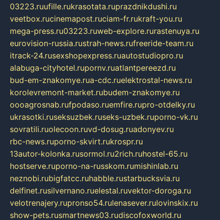
03223.ru
ufille.ru
krasotata.ru
prazdnikdushi.ru
veetbox.ru
cinemapost.ru
ciam-fr.ru
kraft-you.ru
mega-press.ru
03223.ru
web-explore.ru
rastenuya.ru
eurovision-russia.ru
strah-news.ru
freeride-team.ru
itrack-24.ru
sexshopexpress.ru
autostudiopro.ru
alabuga-cityhotel.ru
pornv.ru
atlantpereezd.ru
bud-em-znakomye.ru
a-cdc.ru
elektrostal-news.ru
korolevremont-market.ru
budem-znakomye.ru
oooagrosnab.ru
fpodaso.ru
emfire.ru
pro-otdelky.ru
ukrasotki.ru
seksuzbek.ru
seks-uzbek.ru
porno-vk.ru
sovratili.ru
olecoon.ru
vd-dosug.ru
adonyev.ru
rbc-news.ru
porno-skvirt.ru
krospr.ru
13autor-kolonka.ru
sormol.ru
2rich.ru
hostel-65.ru
hostserve.ru
porno-na-russkom.ru
mishinlab.ru
neznobi.ru
bigfatcc.ru
habble.ru
starbucksvia.ru
delfinet.ru
silvernano.ru
elestal.ru
vektor-doroga.ru
velotrenajery.ru
pronso54.ru
lenasever.ru
lovinskix.ru
show-pets.ru
smartnews03.ru
discofoxworld.ru