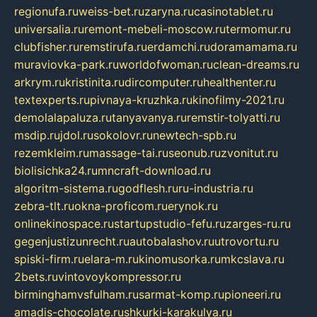
regionufa.ru
weiss-bet.ru
zaryna.ru
casinotablet.ru
universalia.ru
remont-mebeli-moscow.ru
termomur.ru
clubfisher.ru
remstirufa.ru
erdamchi.ru
doramamama.ru
muraviovka-park.ru
worldofwoman.ru
clean-dreams.ru
arkrym.ru
kristinita.ru
dircomputer.ru
healthenter.ru
textexperts.ru
pivnaya-kruzhka.ru
kinofilmy-2021.ru
demolalapaluza.ru
tanyavanya.ru
remstir-tolyatti.ru
msdip.ru
jdol.ru
sokolovr.ru
newtech-spb.ru
rezemkleim.ru
massage-tai.ru
seonub.ru
zvonitut.ru
biolisichka24.ru
mncraft-download.ru
algoritm-sistema.ru
godflesh.ru
ru-industria.ru
zebra-tlt.ru
okna-proficom.ru
erynok.ru
onlinekinospace.ru
startupstudio-fefu.ru
zarges-ru.ru
gegenjustizunrecht.ru
autobalashov.ru
utrovortu.ru
spiski-firm.ru
elara-m.ru
kinomusorka.ru
mkcslava.ru
2bets.ru
vintovoykompressor.ru
birminghamvsfulham.ru
sarmat-komp.ru
pioneeri.ru
amadis-chocolate.ru
shkurki-karakulya.ru