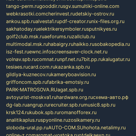
tango-perm.ru
gooddir.ru
sgv.su
multiki-online.com
webkrasotki.com
cherinvest.ru
detskiy-ostrov.ru
ankou.spb.ru
alvesta1.ru
pdf-creator.ru
nix-files.org.ru
sakhatoday.ru
elektrikersymboler.ru
sputnikyes.ru
golf2club.msk.ru
aeforums.ru
zallclub.ru
multimodal.msk.ru
habaigry.ru
haikko.ru
sobakopedia.ru
isz-fest.ru
ewnc.info
screensaver-clock.net.ru
volnav.spb.ru
comnat.ru
npf.net.ru
7bit.pp.ru
kalugatur.ru
tesiaes.ru
card.com.ru
kazanka.spb.ru
gildiya-kuznecov.ru
kameryboavision.ru
griffoncom.spb.ru
fabrika-emotsiy.ru
PARK-MATROSOVA.RU
agat.spb.ru
avtoyurist-moskva1.ru
hardware.org.ru
схема-авто.рф
dg-lab.ru
angrup.ru
recruiter.spb.ru
music8.spb.ru
krsk124.ru
kubok.spb.ru
romanofforex.ru
analitikaplus.ru
spyonline.ru
zosikamery.ru
sloboda-ural.pp.ru
AUTO-COM.SU
hohota.net
alimy.ru
online-z.com
aromat-vostoka.ru
otdelkaexp.ru