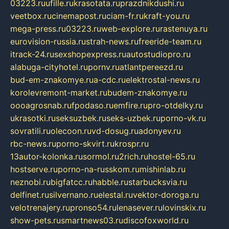
03223.ru
ufille.ru
krasotata.ru
prazdnikdushi.ru
veetbox.ru
cinemapost.ru
ciam-fr.ru
kraft-you.ru
mega-press.ru
03223.ru
web-explore.ru
rastenuya.ru
eurovision-russia.ru
strah-news.ru
freeride-team.ru
itrack-24.ru
sexshopexpress.ru
autostudiopro.ru
alabuga-cityhotel.ru
pornv.ru
atlantpereezd.ru
bud-em-znakomye.ru
a-cdc.ru
elektrostal-news.ru
korolevremont-market.ru
budem-znakomye.ru
oooagrosnab.ru
fpodaso.ru
emfire.ru
pro-otdelky.ru
ukrasotki.ru
seksuzbek.ru
seks-uzbek.ru
porno-vk.ru
sovratili.ru
olecoon.ru
vd-dosug.ru
adonyev.ru
rbc-news.ru
porno-skvirt.ru
krospr.ru
13autor-kolonka.ru
sormol.ru
2rich.ru
hostel-65.ru
hostserve.ru
porno-na-russkom.ru
mishinlab.ru
neznobi.ru
bigfatcc.ru
habble.ru
starbucksvia.ru
delfinet.ru
silvernano.ru
elestal.ru
vektor-doroga.ru
velotrenajery.ru
pronso54.ru
lenasever.ru
lovinskix.ru
show-pets.ru
smartnews03.ru
discofoxworld.ru