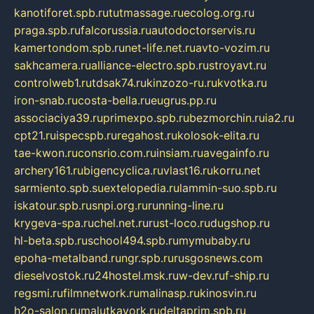
kanotiforet.spb.ru
tutmassage.ru
ecolog.org.ru
praga.spb.ru
falcorussia.ru
autodoctorservis.ru
kamertondom.spb.ru
net-life.net.ru
avto-vozim.ru
sakhcamera.ru
alliance-electro.spb.ru
stroyavt.ru
controlweb1.ru
tdsak74.ru
kinzozo-ru.ru
kvotka.ru
iron-snab.ru
costa-bella.ru
eugrus.pp.ru
associaciya39.ru
primexpo.spb.ru
bezmorchin.ru
ia2.ru
cpt21.ru
ispecspb.ru
regahost.ru
kolosok-elita.ru
tae-kwon.ru
consrio.com.ru
insiam.ru
avegainfo.ru
archery161.ru
bigencyclica.ru
vlast16.ru
korru.net
sarmiento.spb.su
extelopedia.ru
lammin-suo.spb.ru
iskatour.spb.ru
snpi.org.ru
running-line.ru
krygeva-spa.ru
chel.net.ru
rust-loco.ru
dugshop.ru
hl-beta.spb.ru
school494.spb.ru
mymubaby.ru
epoha-metalband.ru
ngr.spb.ru
rusgosnews.com
dieselvostok.ru
24hostel.msk.ru
w-dev.ru
f-ship.ru
regsmi.ru
filmnetwork.ru
malinasp.ru
kinosvin.ru
h2o-salon.ru
malutkayork.ru
deltaprim.spb.ru