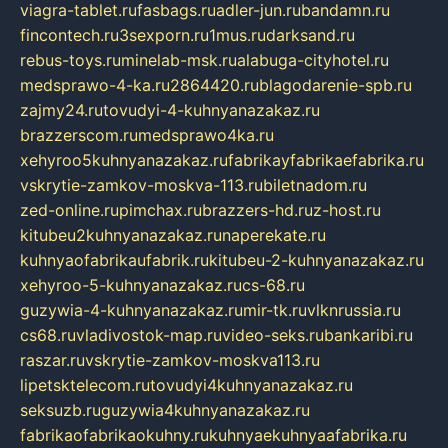
viagra-tablet.ru
fasbags.ru
adler-jun.ru
bandamn.ru
fincontech.ru
3sexporn.ru
1mus.ru
darksand.ru
rebus-toys.ru
minelab-msk.ru
alabuga-cityhotel.ru
medsprawo-4-ka.ru
2864420.ru
blagodarenie-spb.ru
zajmy24.ru
tovudyi-4-kuhnyanazakaz.ru
brazzerscom.ru
medsprawo4ka.ru
xehyroo5kuhnyanazakaz.ru
fabrikayfabrikaefabrika.ru
vskrytie-zamkov-moskva-113.ru
biletnadom.ru
zed-online.ru
pimchax.ru
brazzers-hd.ru
z-host.ru
kitubeu2kuhnyanazakaz.ru
naperekate.ru
kuhnyaofabrikaufabrik.ru
kitubeu-2-kuhnyanazakaz.ru
xehyroo-5-kuhnyanazakaz.ru
cs-68.ru
guzywia-4-kuhnyanazakaz.ru
mir-tk.ru
vlknrussia.ru
cs68.ru
vladivostok-map.ru
video-seks.ru
bankaribi.ru
raszar.ru
vskrytie-zamkov-moskva113.ru
lipetsktelecom.ru
tovudyi4kuhnyanazakaz.ru
seksuzb.ru
guzywia4kuhnyanazakaz.ru
fabrikaofabrikaokuhny.ru
kuhnyaekuhnyaafabrika.ru