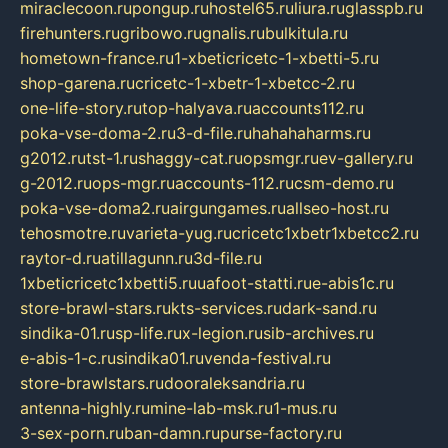
miraclecoon.ru
pongup.ru
hostel65.ru
liura.ru
glasspb.ru
firehunters.ru
gribowo.ru
gnalis.ru
bulkitula.ru
hometown-france.ru
1-xbeticricetc-1-xbetti-5.ru
shop-garena.ru
cricetc-1-xbetr-1-xbetcc-2.ru
one-life-story.ru
top-halyava.ru
accounts112.ru
poka-vse-doma-2.ru
3-d-file.ru
hahahaharms.ru
g2012.ru
tst-1.ru
shaggy-cat.ru
opsmgr.ru
ev-gallery.ru
g-2012.ru
ops-mgr.ru
accounts-112.ru
csm-demo.ru
poka-vse-doma2.ru
airgungames.ru
allseo-host.ru
tehosmotre.ru
varieta-yug.ru
cricetc1xbetr1xbetcc2.ru
raytor-d.ru
atillagunn.ru
3d-file.ru
1xbeticricetc1xbetti5.ru
uafoot-statti.ru
e-abis1c.ru
store-brawl-stars.ru
kts-services.ru
dark-sand.ru
sindika-01.ru
sp-life.ru
x-legion.ru
sib-archives.ru
e-abis-1-c.ru
sindika01.ru
venda-festival.ru
store-brawlstars.ru
dooraleksandria.ru
antenna-highly.ru
mine-lab-msk.ru
1-mus.ru
3-sex-porn.ru
ban-damn.ru
purse-factory.ru