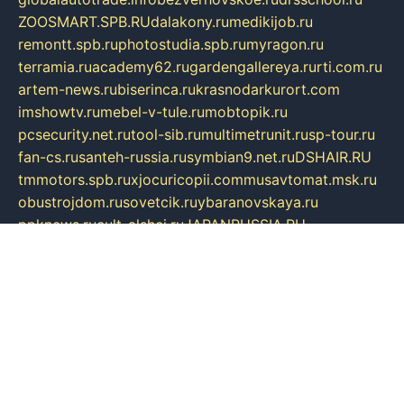
ZOOSMART.SPB.RU
dalakony.ru
medikijob.ru
remontt.spb.ru
photostudia.spb.ru
myragon.ru
terramia.ru
academy62.ru
gardengallereya.ru
rti.com.ru
artem-news.ru
biserinca.ru
krasnodarkurort.com
imshowtv.ru
mebel-v-tule.ru
mobtopik.ru
pcsecurity.net.ru
tool-sib.ru
multimetrunit.ru
sp-tour.ru
fan-cs.ru
santeh-russia.ru
symbian9.net.ru
DSHAIR.RU
tmmotors.spb.ru
xjocuricopii.com
musavtomat.msk.ru
obustrojdom.ru
sovetcik.ru
ybaranovskaya.ru
ppknews.ru
cult-alshei.ru
JAPANRUSSIA.RU
proekciyamebel.ru
imper-finans.ru
rim.org.ru
glamourai.ru
brassminus.ru
zabor-pro.ru
ftn.pp.ru
dorogoe58.ru
laimengpacker.ru
kuzova-zapchasti.ru
sageerp.ru
taxodrom.ru
dsrazvitie.ru
hardcity.net.ru
ratinghomegames.ru
topservice25.ru
gubernyan.ru
gtglasslined.ru
ii4.ru
tssport.spb.ru
andorra24.com
blackwallstreet.ru
oboimos.ru
optim-doors.com.ru