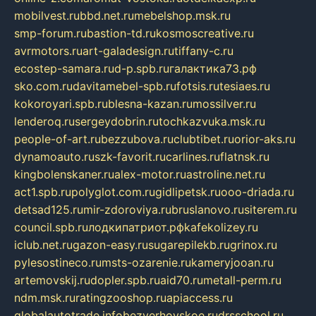
mobilvest.ru
bbd.net.ru
mebelshop.msk.ru
smp-forum.ru
bastion-td.ru
kosmoscreative.ru
avrmotors.ru
art-galadesign.ru
tiffany-c.ru
ecostep-samara.ru
d-p.spb.ru
галактика73.рф
sko.com.ru
davitamebel-spb.ru
fotsis.ru
tesiaes.ru
kokoroyari.spb.ru
blesna-kazan.ru
mossilver.ru
lenderoq.ru
sergeydobrin.ru
tochkazvuka.msk.ru
people-of-art.ru
bezzubova.ru
clubtibet.ru
orior-aks.ru
dynamoauto.ru
szk-favorit.ru
carlines.ru
flatnsk.ru
kingbolenskaner.ru
alex-motor.ru
astroline.net.ru
act1.spb.ru
polyglot.com.ru
gidlipetsk.ru
ooo-driada.ru
detsad125.ru
mir-zdoroviya.ru
bruslanovo.ru
siterem.ru
council.spb.ru
лодкипатриот.рф
kafekolizey.ru
iclub.net.ru
gazon-easy.ru
sugarepilekb.ru
grinox.ru
pylesostineco.ru
msts-ozarenie.ru
kameryjooan.ru
artemovskij.ru
dopler.spb.ru
aid70.ru
metall-perm.ru
ndm.msk.ru
ratingzooshop.ru
apiaccess.ru
globalautotrade.info
bezverhovskoe.ru
drsschool.ru