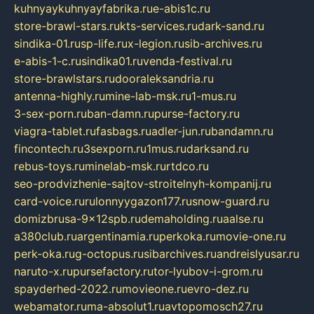
kuhnyaykuhnyayfabrika.ru
e-abis1c.ru
store-brawl-stars.ru
kts-services.ru
dark-sand.ru
sindika-01.ru
sp-life.ru
x-legion.ru
sib-archives.ru
e-abis-1-c.ru
sindika01.ru
venda-festival.ru
store-brawlstars.ru
dooraleksandria.ru
antenna-highly.ru
mine-lab-msk.ru
1-mus.ru
3-sex-porn.ru
ban-damn.ru
purse-factory.ru
viagra-tablet.ru
fasbags.ru
adler-jun.ru
bandamn.ru
fincontech.ru
3sexporn.ru
1mus.ru
darksand.ru
rebus-toys.ru
minelab-msk.ru
rtdco.ru
seo-prodvizhenie-sajtov-stroitelnyh-kompanij.ru
card-voice.ru
rulonnyygazon177.ru
snow-guard.ru
domizbrusa-9x12spb.ru
demaholding.ru
aalse.ru
a380club.ru
argentinamia.ru
perkoka.ru
movie-one.ru
perk-oka.ru
g-octopus.ru
sibarchives.ru
andreislyusar.ru
naruto-x.ru
pursefactory.ru
tor-lyubov-i-grom.ru
spayderhed-2022.ru
movieone.ru
evro-dez.ru
webamator.ru
ma-absolut1.ru
avtopomosch27.ru