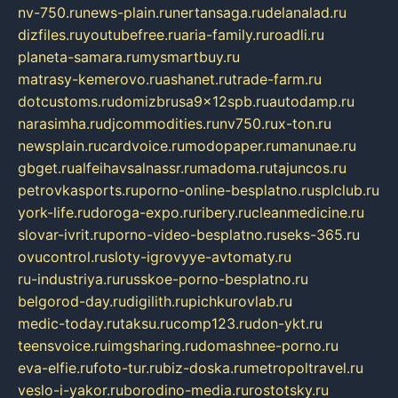
nv-750.ru
news-plain.ru
nertansaga.ru
delanalad.ru
dizfiles.ru
youtubefree.ru
aria-family.ru
roadli.ru
planeta-samara.ru
mysmartbuy.ru
matrasy-kemerovo.ru
ashanet.ru
trade-farm.ru
dotcustoms.ru
domizbrusa9x12spb.ru
autodamp.ru
narasimha.ru
djcommodities.ru
nv750.ru
x-ton.ru
newsplain.ru
cardvoice.ru
modopaper.ru
manunae.ru
gbget.ru
alfeihavsalnassr.ru
madoma.ru
tajuncos.ru
petrovkasports.ru
porno-online-besplatno.ru
splclub.ru
york-life.ru
doroga-expo.ru
ribery.ru
cleanmedicine.ru
slovar-ivrit.ru
porno-video-besplatno.ru
seks-365.ru
ovucontrol.ru
sloty-igrovyye-avtomaty.ru
ru-industriya.ru
russkoe-porno-besplatno.ru
belgorod-day.ru
digilith.ru
pichkurovlab.ru
medic-today.ru
taksu.ru
comp123.ru
don-ykt.ru
teensvoice.ru
imgsharing.ru
domashnee-porno.ru
eva-elfie.ru
foto-tur.ru
biz-doska.ru
metropoltravel.ru
veslo-i-yakor.ru
borodino-media.ru
rostotsky.ru