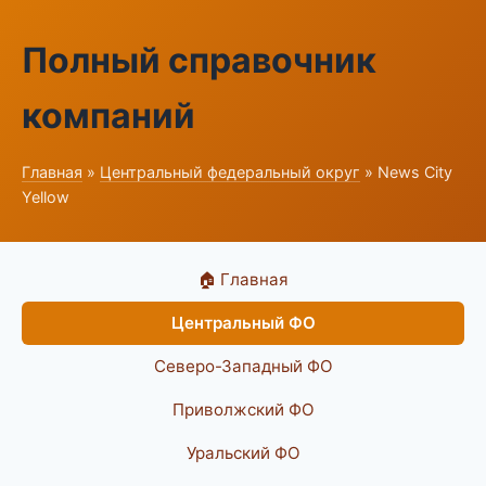
Полный справочник
компаний
Главная
»
Центральный федеральный округ
» News City
Yellow
🏠 Главная
Центральный ФО
Северо-Западный ФО
Приволжский ФО
Уральский ФО