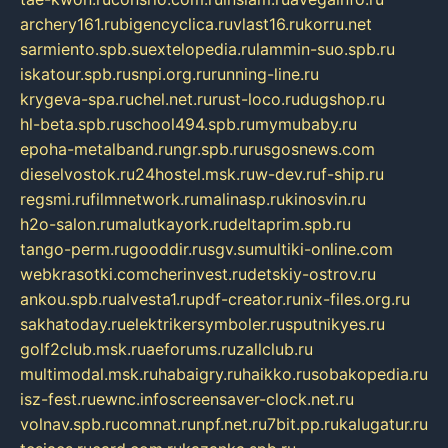
archery161.ru
bigencyclica.ru
vlast16.ru
korru.net
sarmiento.spb.su
extelopedia.ru
lammin-suo.spb.ru
iskatour.spb.ru
snpi.org.ru
running-line.ru
krygeva-spa.ru
chel.net.ru
rust-loco.ru
dugshop.ru
hl-beta.spb.ru
school494.spb.ru
mymubaby.ru
epoha-metalband.ru
ngr.spb.ru
rusgosnews.com
dieselvostok.ru
24hostel.msk.ru
w-dev.ru
f-ship.ru
regsmi.ru
filmnetwork.ru
malinasp.ru
kinosvin.ru
h2o-salon.ru
malutkayork.ru
deltaprim.spb.ru
tango-perm.ru
gooddir.ru
sgv.su
multiki-online.com
webkrasotki.com
cherinvest.ru
detskiy-ostrov.ru
ankou.spb.ru
alvesta1.ru
pdf-creator.ru
nix-files.org.ru
sakhatoday.ru
elektrikersymboler.ru
sputnikyes.ru
golf2club.msk.ru
aeforums.ru
zallclub.ru
multimodal.msk.ru
habaigry.ru
haikko.ru
sobakopedia.ru
isz-fest.ru
ewnc.info
screensaver-clock.net.ru
volnav.spb.ru
comnat.ru
npf.net.ru
7bit.pp.ru
kalugatur.ru