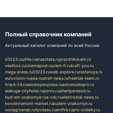
Полный справочник компаний
Актуальный каталог компаний по всей России
03223.ru
ufille.ru
krasotata.ru
prazdnikdushi.ru
veetbox.ru
cinemapost.ru
ciam-fr.ru
kraft-you.ru
mega-press.ru
03223.ru
web-explore.ru
rastenuya.ru
eurovision-russia.ru
strah-news.ru
freeride-team.ru
itrack-24.ru
sexshopexpress.ru
autostudiopro.ru
alabuga-cityhotel.ru
pornv.ru
atlantpereezd.ru
bud-em-znakomye.ru
a-cdc.ru
elektrostal-news.ru
korolevremont-market.ru
budem-znakomye.ru
oooagrosnab.ru
fpodaso.ru
emfire.ru
pro-otdelky.ru