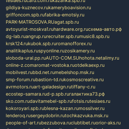
tesiaes.ru
card.com.ru
kazanka.spb.ru
gildiya-kuznecov.ru
kameryboavision.ru
griffoncom.spb.ru
fabrika-emotsiy.ru
PARK-MATROSOVA.RU
agat.spb.ru
avtoyurist-moskva1.ru
hardware.org.ru
схема-авто.рф
dg-lab.ru
angrup.ru
recruiter.spb.ru
music8.spb.ru
krsk124.ru
kubok.spb.ru
romanofforex.ru
analitikaplus.ru
spyonline.ru
zosikamery.ru
sloboda-ural.pp.ru
AUTO-COM.SU
hohota.net
alimy.ru
online-z.com
aromat-vostoka.ru
otdelkaexp.ru
mobilvest.ru
bbd.net.ru
mebelshop.msk.ru
smp-forum.ru
bastion-td.ru
kosmoscreative.ru
avrmotors.ru
art-galadesign.ru
tiffany-c.ru
ecostep-samara.ru
d-p.spb.ru
галактика73.рф
sko.com.ru
davitamebel-spb.ru
fotsis.ru
tesiaes.ru
kokoroyari.spb.ru
blesna-kazan.ru
mossilver.ru
lenderoq.ru
sergeydobrin.ru
tochkazvuka.msk.ru
people-of-art.ru
bezzubova.ru
clubtibet.ru
orior-aks.ru