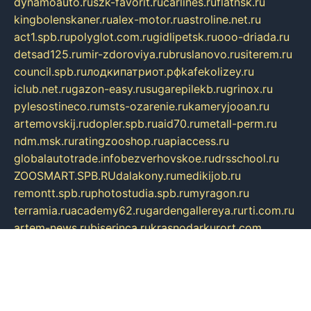
dynamoauto.ru
szk-favorit.ru
carlines.ru
flatnsk.ru
kingbolenskaner.ru
alex-motor.ru
astroline.net.ru
act1.spb.ru
polyglot.com.ru
gidlipetsk.ru
ooo-driada.ru
detsad125.ru
mir-zdoroviya.ru
bruslanovo.ru
siterem.ru
council.spb.ru
лодкипатриот.рф
kafekolizey.ru
iclub.net.ru
gazon-easy.ru
sugarepilekb.ru
grinox.ru
pylesostineco.ru
msts-ozarenie.ru
kameryjooan.ru
artemovskij.ru
dopler.spb.ru
aid70.ru
metall-perm.ru
ndm.msk.ru
ratingzooshop.ru
apiaccess.ru
globalautotrade.info
bezverhovskoe.ru
drsschool.ru
ZOOSMART.SPB.RU
dalakony.ru
medikijob.ru
remontt.spb.ru
photostudia.spb.ru
myragon.ru
terramia.ru
academy62.ru
gardengallereya.ru
rti.com.ru
artem-news.ru
biserinca.ru
krasnodarkurort.com
imshowtv.ru
mebel-v-tule.ru
mobtopik.ru
pcsecurity.net.ru
tool-sib.ru
multimetrunit.ru
sp-tour.ru
fan-cs.ru
santeh-russia.ru
symbian9.net.ru
DSHAIR.RU
tmmotors.spb.ru
xjocuricopii.com
musavtomat.msk.ru