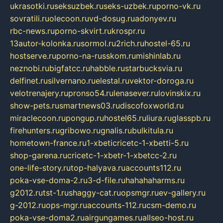
ukrasotki.ru
seksuzbek.ru
seks-uzbek.ru
porno-vk.ru
sovratili.ru
olecoon.ru
vd-dosug.ru
adonyev.ru
rbc-news.ru
porno-skvirt.ru
krospr.ru
13autor-kolonka.ru
sormol.ru
2rich.ru
hostel-65.ru
hostserve.ru
porno-na-russkom.ru
mishinlab.ru
neznobi.ru
bigfatcc.ru
habble.ru
starbucksvia.ru
delfinet.ru
silvernano.ru
elestal.ru
vektor-doroga.ru
velotrenajery.ru
pronso54.ru
lenasever.ru
lovinskix.ru
show-pets.ru
smartnews03.ru
discofoxworld.ru
miraclecoon.ru
pongup.ru
hostel65.ru
liura.ru
glasspb.ru
firehunters.ru
gribowo.ru
gnalis.ru
bulkitula.ru
hometown-france.ru
1-xbeticricetc-1-xbetti-5.ru
shop-garena.ru
cricetc-1-xbetr-1-xbetcc-2.ru
one-life-story.ru
top-halyava.ru
accounts112.ru
poka-vse-doma-2.ru
3-d-file.ru
hahahaharms.ru
g2012.ru
tst-1.ru
shaggy-cat.ru
opsmgr.ru
ev-gallery.ru
g-2012.ru
ops-mgr.ru
accounts-112.ru
csm-demo.ru
poka-vse-doma2.ru
airgungames.ru
allseo-host.ru