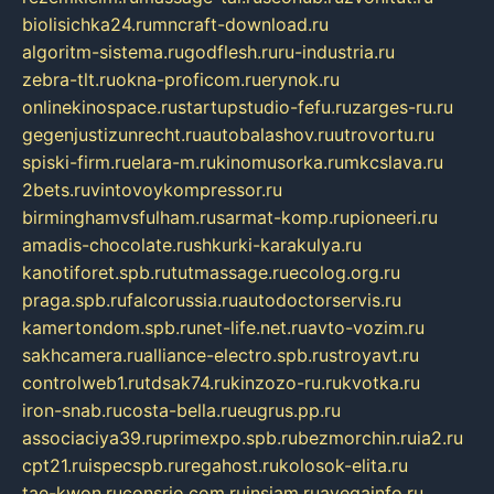
biolisichka24.ru
mncraft-download.ru
algoritm-sistema.ru
godflesh.ru
ru-industria.ru
zebra-tlt.ru
okna-proficom.ru
erynok.ru
onlinekinospace.ru
startupstudio-fefu.ru
zarges-ru.ru
gegenjustizunrecht.ru
autobalashov.ru
utrovortu.ru
spiski-firm.ru
elara-m.ru
kinomusorka.ru
mkcslava.ru
2bets.ru
vintovoykompressor.ru
birminghamvsfulham.ru
sarmat-komp.ru
pioneeri.ru
amadis-chocolate.ru
shkurki-karakulya.ru
kanotiforet.spb.ru
tutmassage.ru
ecolog.org.ru
praga.spb.ru
falcorussia.ru
autodoctorservis.ru
kamertondom.spb.ru
net-life.net.ru
avto-vozim.ru
sakhcamera.ru
alliance-electro.spb.ru
stroyavt.ru
controlweb1.ru
tdsak74.ru
kinzozo-ru.ru
kvotka.ru
iron-snab.ru
costa-bella.ru
eugrus.pp.ru
associaciya39.ru
primexpo.spb.ru
bezmorchin.ru
ia2.ru
cpt21.ru
ispecspb.ru
regahost.ru
kolosok-elita.ru
tae-kwon.ru
consrio.com.ru
insiam.ru
avegainfo.ru