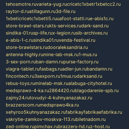
tehosmotre.ru
varieta-yug.ru
cricetc1xbetr1xbetcc2.ru
raytor-d.ru
atillagunn.ru
3d-file.ru
1xbeticricetc1xbetti5.ru
uafoot-statti.ru
e-abis1c.ru
store-brawl-stars.ru
kts-services.ru
dark-sand.ru
sindika-01.ru
sp-life.ru
x-legion.ru
sib-archives.ru
e-abis-1-c.ru
sindika01.ru
venda-festival.ru
store-brawlstars.ru
dooraleksandria.ru
antenna-highly.ru
mine-lab-msk.ru
1-mus.ru
3-sex-porn.ru
ban-damn.ru
purse-factory.ru
viagra-tablet.ru
fasbags.ru
adler-jun.ru
bandamn.ru
fincontech.ru
3sexporn.ru
1mus.ru
darksand.ru
rebus-toys.ru
minelab-msk.ru
alabuga-cityhotel.ru
medsprawo-4-ka.ru
2864420.ru
blagodarenie-spb.ru
zajmy24.ru
tovudyi-4-kuhnyanazakaz.ru
brazzerscom.ru
medsprawo4ka.ru
xehyroo5kuhnyanazakaz.ru
fabrikayfabrikaefabrika.ru
vskrytie-zamkov-moskva-113.ru
biletnadom.ru
zed-online.ru
pimchax.ru
brazzers-hd.ru
z-host.ru