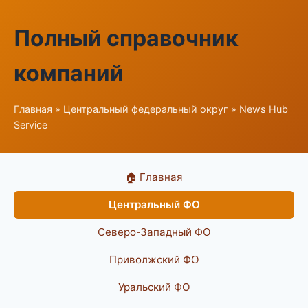
Полный справочник
компаний
Главная
»
Центральный федеральный округ
» News Hub
Service
🏠 Главная
Центральный ФО
Северо-Западный ФО
Приволжский ФО
Уральский ФО