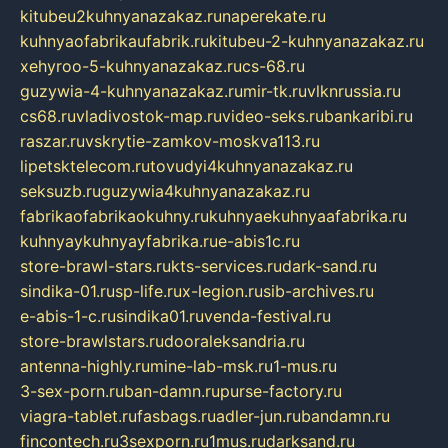
kitubeu2kuhnyanazakaz.ru
naperekate.ru
kuhnyaofabrikaufabrik.ru
kitubeu-2-kuhnyanazakaz.ru
xehyroo-5-kuhnyanazakaz.ru
cs-68.ru
guzywia-4-kuhnyanazakaz.ru
mir-tk.ru
vlknrussia.ru
cs68.ru
vladivostok-map.ru
video-seks.ru
bankaribi.ru
raszar.ru
vskrytie-zamkov-moskva113.ru
lipetsktelecom.ru
tovudyi4kuhnyanazakaz.ru
seksuzb.ru
guzywia4kuhnyanazakaz.ru
fabrikaofabrikaokuhny.ru
kuhnyaekuhnyaafabrika.ru
kuhnyaykuhnyayfabrika.ru
e-abis1c.ru
store-brawl-stars.ru
kts-services.ru
dark-sand.ru
sindika-01.ru
sp-life.ru
x-legion.ru
sib-archives.ru
e-abis-1-c.ru
sindika01.ru
venda-festival.ru
store-brawlstars.ru
dooraleksandria.ru
antenna-highly.ru
mine-lab-msk.ru
1-mus.ru
3-sex-porn.ru
ban-damn.ru
purse-factory.ru
viagra-tablet.ru
fasbags.ru
adler-jun.ru
bandamn.ru
fincontech.ru
3sexporn.ru
1mus.ru
darksand.ru