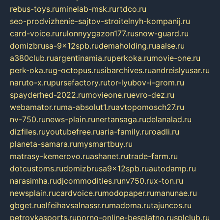
rebus-toys.ru
minelab-msk.ru
rtdco.ru
seo-prodvizhenie-sajtov-stroitelnyh-kompanij.ru
card-voice.ru
rulonnyygazon177.ru
snow-guard.ru
domizbrusa-9x12spb.ru
demaholding.ru
aalse.ru
a380club.ru
argentinamia.ru
perkoka.ru
movie-one.ru
perk-oka.ru
g-octopus.ru
sibarchives.ru
andreislyusar.ru
naruto-x.ru
pursefactory.ru
tor-lyubov-i-grom.ru
spayderhed-2022.ru
movieone.ru
evro-dez.ru
webamator.ru
ma-absolut1.ru
avtopomosch27.ru
nv-750.ru
news-plain.ru
nertansaga.ru
delanalad.ru
dizfiles.ru
youtubefree.ru
aria-family.ru
roadli.ru
planeta-samara.ru
mysmartbuy.ru
matrasy-kemerovo.ru
ashanet.ru
trade-farm.ru
dotcustoms.ru
domizbrusa9x12spb.ru
autodamp.ru
narasimha.ru
djcommodities.ru
nv750.ru
x-ton.ru
newsplain.ru
cardvoice.ru
modopaper.ru
manunae.ru
gbget.ru
alfeihavsalnassr.ru
madoma.ru
tajuncos.ru
petrovkasports.ru
porno-online-besplatno.ru
splclub.ru