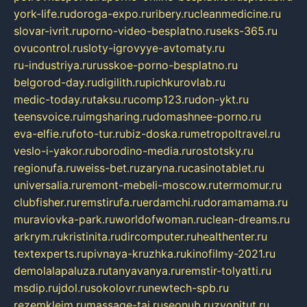
york-life.ru
doroga-expo.ru
ribery.ru
cleanmedicine.ru
slovar-ivrit.ru
porno-video-besplatno.ru
seks-365.ru
ovucontrol.ru
sloty-igrovyye-avtomaty.ru
ru-industriya.ru
russkoe-porno-besplatno.ru
belgorod-day.ru
digilith.ru
pichkurovlab.ru
medic-today.ru
taksu.ru
comp123.ru
don-ykt.ru
teensvoice.ru
imgsharing.ru
domashnee-porno.ru
eva-elfie.ru
foto-tur.ru
biz-doska.ru
metropoltravel.ru
veslo-i-yakor.ru
borodino-media.ru
rostotsky.ru
regionufa.ru
weiss-bet.ru
zaryna.ru
casinotablet.ru
universalia.ru
remont-mebeli-moscow.ru
termomur.ru
clubfisher.ru
remstirufa.ru
erdamchi.ru
doramamama.ru
muraviovka-park.ru
worldofwoman.ru
clean-dreams.ru
arkrym.ru
kristinita.ru
dircomputer.ru
healthenter.ru
textexperts.ru
pivnaya-kruzhka.ru
kinofilmy-2021.ru
demolalapaluza.ru
tanyavanya.ru
remstir-tolyatti.ru
msdip.ru
jdol.ru
sokolovr.ru
newtech-spb.ru
rezemkleim.ru
massage-tai.ru
seonub.ru
zvonitut.ru