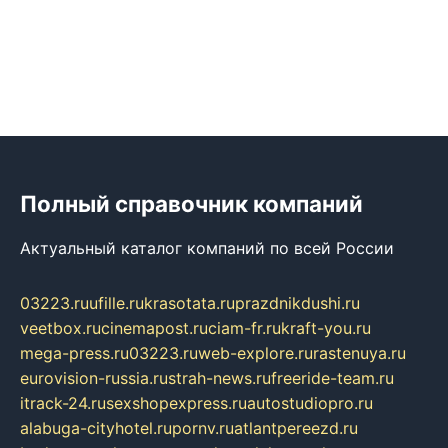
Полный справочник компаний
Актуальный каталог компаний по всей России
03223.ru
ufille.ru
krasotata.ru
prazdnikdushi.ru
veetbox.ru
cinemapost.ru
ciam-fr.ru
kraft-you.ru
mega-press.ru
03223.ru
web-explore.ru
rastenuya.ru
eurovision-russia.ru
strah-news.ru
freeride-team.ru
itrack-24.ru
sexshopexpress.ru
autostudiopro.ru
alabuga-cityhotel.ru
pornv.ru
atlantpereezd.ru