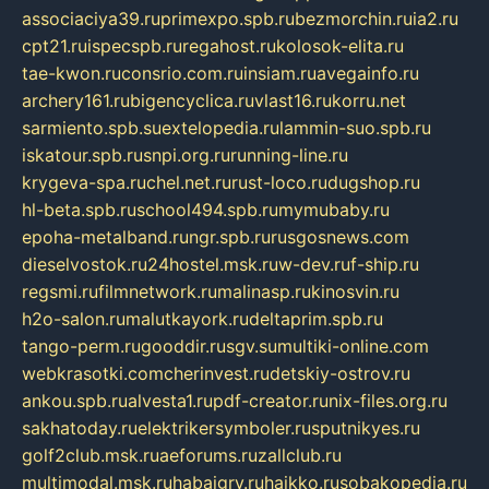
associaciya39.ru
primexpo.spb.ru
bezmorchin.ru
ia2.ru
cpt21.ru
ispecspb.ru
regahost.ru
kolosok-elita.ru
tae-kwon.ru
consrio.com.ru
insiam.ru
avegainfo.ru
archery161.ru
bigencyclica.ru
vlast16.ru
korru.net
sarmiento.spb.su
extelopedia.ru
lammin-suo.spb.ru
iskatour.spb.ru
snpi.org.ru
running-line.ru
krygeva-spa.ru
chel.net.ru
rust-loco.ru
dugshop.ru
hl-beta.spb.ru
school494.spb.ru
mymubaby.ru
epoha-metalband.ru
ngr.spb.ru
rusgosnews.com
dieselvostok.ru
24hostel.msk.ru
w-dev.ru
f-ship.ru
regsmi.ru
filmnetwork.ru
malinasp.ru
kinosvin.ru
h2o-salon.ru
malutkayork.ru
deltaprim.spb.ru
tango-perm.ru
gooddir.ru
sgv.su
multiki-online.com
webkrasotki.com
cherinvest.ru
detskiy-ostrov.ru
ankou.spb.ru
alvesta1.ru
pdf-creator.ru
nix-files.org.ru
sakhatoday.ru
elektrikersymboler.ru
sputnikyes.ru
golf2club.msk.ru
aeforums.ru
zallclub.ru
multimodal.msk.ru
habaigry.ru
haikko.ru
sobakopedia.ru