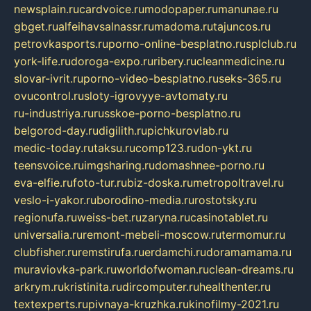
newsplain.ru
cardvoice.ru
modopaper.ru
manunae.ru
gbget.ru
alfeihavsalnassr.ru
madoma.ru
tajuncos.ru
petrovkasports.ru
porno-online-besplatno.ru
splclub.ru
york-life.ru
doroga-expo.ru
ribery.ru
cleanmedicine.ru
slovar-ivrit.ru
porno-video-besplatno.ru
seks-365.ru
ovucontrol.ru
sloty-igrovyye-avtomaty.ru
ru-industriya.ru
russkoe-porno-besplatno.ru
belgorod-day.ru
digilith.ru
pichkurovlab.ru
medic-today.ru
taksu.ru
comp123.ru
don-ykt.ru
teensvoice.ru
imgsharing.ru
domashnee-porno.ru
eva-elfie.ru
foto-tur.ru
biz-doska.ru
metropoltravel.ru
veslo-i-yakor.ru
borodino-media.ru
rostotsky.ru
regionufa.ru
weiss-bet.ru
zaryna.ru
casinotablet.ru
universalia.ru
remont-mebeli-moscow.ru
termomur.ru
clubfisher.ru
remstirufa.ru
erdamchi.ru
doramamama.ru
muraviovka-park.ru
worldofwoman.ru
clean-dreams.ru
arkrym.ru
kristinita.ru
dircomputer.ru
healthenter.ru
textexperts.ru
pivnaya-kruzhka.ru
kinofilmy-2021.ru