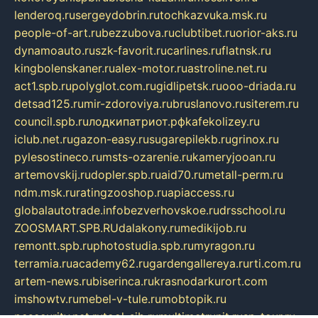
lenderoq.ru
sergeydobrin.ru
tochkazvuka.msk.ru
people-of-art.ru
bezzubova.ru
clubtibet.ru
orior-aks.ru
dynamoauto.ru
szk-favorit.ru
carlines.ru
flatnsk.ru
kingbolenskaner.ru
alex-motor.ru
astroline.net.ru
act1.spb.ru
polyglot.com.ru
gidlipetsk.ru
ooo-driada.ru
detsad125.ru
mir-zdoroviya.ru
bruslanovo.ru
siterem.ru
council.spb.ru
лодкипатриот.рф
kafekolizey.ru
iclub.net.ru
gazon-easy.ru
sugarepilekb.ru
grinox.ru
pylesostineco.ru
msts-ozarenie.ru
kameryjooan.ru
artemovskij.ru
dopler.spb.ru
aid70.ru
metall-perm.ru
ndm.msk.ru
ratingzooshop.ru
apiaccess.ru
globalautotrade.info
bezverhovskoe.ru
drsschool.ru
ZOOSMART.SPB.RU
dalakony.ru
medikijob.ru
remontt.spb.ru
photostudia.spb.ru
myragon.ru
terramia.ru
academy62.ru
gardengallereya.ru
rti.com.ru
artem-news.ru
biserinca.ru
krasnodarkurort.com
imshowtv.ru
mebel-v-tule.ru
mobtopik.ru
pcsecurity.net.ru
tool-sib.ru
multimetrunit.ru
sp-tour.ru