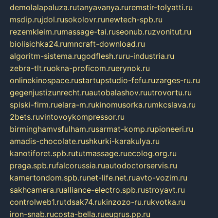
demolalapaluza.ru
tanyavanya.ru
remstir-tolyatti.ru
msdip.ru
jdol.ru
sokolovr.ru
newtech-spb.ru
rezemkleim.ru
massage-tai.ru
seonub.ru
zvonitut.ru
biolisichka24.ru
mncraft-download.ru
algoritm-sistema.ru
godflesh.ru
ru-industria.ru
zebra-tlt.ru
okna-proficom.ru
erynok.ru
onlinekinospace.ru
startupstudio-fefu.ru
zarges-ru.ru
gegenjustizunrecht.ru
autobalashov.ru
utrovortu.ru
spiski-firm.ru
elara-m.ru
kinomusorka.ru
mkcslava.ru
2bets.ru
vintovoykompressor.ru
birminghamvsfulham.ru
sarmat-komp.ru
pioneeri.ru
amadis-chocolate.ru
shkurki-karakulya.ru
kanotiforet.spb.ru
tutmassage.ru
ecolog.org.ru
praga.spb.ru
falcorussia.ru
autodoctorservis.ru
kamertondom.spb.ru
net-life.net.ru
avto-vozim.ru
sakhcamera.ru
alliance-electro.spb.ru
stroyavt.ru
controlweb1.ru
tdsak74.ru
kinzozo-ru.ru
kvotka.ru
iron-snab.ru
costa-bella.ru
eugrus.pp.ru