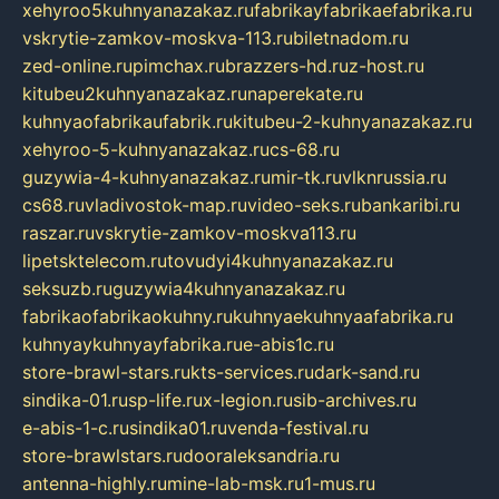
xehyroo5kuhnyanazakaz.ru
fabrikayfabrikaefabrika.ru
vskrytie-zamkov-moskva-113.ru
biletnadom.ru
zed-online.ru
pimchax.ru
brazzers-hd.ru
z-host.ru
kitubeu2kuhnyanazakaz.ru
naperekate.ru
kuhnyaofabrikaufabrik.ru
kitubeu-2-kuhnyanazakaz.ru
xehyroo-5-kuhnyanazakaz.ru
cs-68.ru
guzywia-4-kuhnyanazakaz.ru
mir-tk.ru
vlknrussia.ru
cs68.ru
vladivostok-map.ru
video-seks.ru
bankaribi.ru
raszar.ru
vskrytie-zamkov-moskva113.ru
lipetsktelecom.ru
tovudyi4kuhnyanazakaz.ru
seksuzb.ru
guzywia4kuhnyanazakaz.ru
fabrikaofabrikaokuhny.ru
kuhnyaekuhnyaafabrika.ru
kuhnyaykuhnyayfabrika.ru
e-abis1c.ru
store-brawl-stars.ru
kts-services.ru
dark-sand.ru
sindika-01.ru
sp-life.ru
x-legion.ru
sib-archives.ru
e-abis-1-c.ru
sindika01.ru
venda-festival.ru
store-brawlstars.ru
dooraleksandria.ru
antenna-highly.ru
mine-lab-msk.ru
1-mus.ru