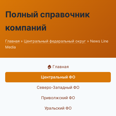
Полный справочник
компаний
Главная
»
Центральный федеральный округ
» News Line
Media
🏠 Главная
Центральный ФО
Северо-Западный ФО
Приволжский ФО
Уральский ФО