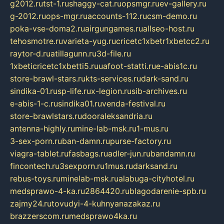
g2012.ru
tst-1.ru
shaggy-cat.ru
opsmgr.ru
ev-gallery.ru
g-2012.ru
ops-mgr.ru
accounts-112.ru
csm-demo.ru
poka-vse-doma2.ru
airgungames.ru
allseo-host.ru
tehosmotre.ru
varieta-yug.ru
cricetc1xbetr1xbetcc2.ru
raytor-d.ru
atillagunn.ru
3d-file.ru
1xbeticricetc1xbetti5.ru
uafoot-statti.ru
e-abis1c.ru
store-brawl-stars.ru
kts-services.ru
dark-sand.ru
sindika-01.ru
sp-life.ru
x-legion.ru
sib-archives.ru
e-abis-1-c.ru
sindika01.ru
venda-festival.ru
store-brawlstars.ru
dooraleksandria.ru
antenna-highly.ru
mine-lab-msk.ru
1-mus.ru
3-sex-porn.ru
ban-damn.ru
purse-factory.ru
viagra-tablet.ru
fasbags.ru
adler-jun.ru
bandamn.ru
fincontech.ru
3sexporn.ru
1mus.ru
darksand.ru
rebus-toys.ru
minelab-msk.ru
alabuga-cityhotel.ru
medsprawo-4-ka.ru
2864420.ru
blagodarenie-spb.ru
zajmy24.ru
tovudyi-4-kuhnyanazakaz.ru
brazzerscom.ru
medsprawo4ka.ru