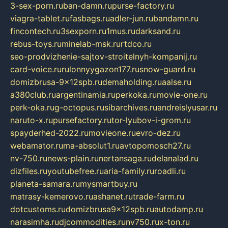
3-sex-porn.ru
ban-damn.ru
purse-factory.ru
viagra-tablet.ru
fasbags.ru
adler-jun.ru
bandamn.ru
fincontech.ru
3sexporn.ru
1mus.ru
darksand.ru
rebus-toys.ru
minelab-msk.ru
rtdco.ru
seo-prodvizhenie-sajtov-stroitelnyh-kompanij.ru
card-voice.ru
rulonnyygazon177.ru
snow-guard.ru
domizbrusa-9x12spb.ru
demaholding.ru
aalse.ru
a380club.ru
argentinamia.ru
perkoka.ru
movie-one.ru
perk-oka.ru
g-octopus.ru
sibarchives.ru
andreislyusar.ru
naruto-x.ru
pursefactory.ru
tor-lyubov-i-grom.ru
spayderhed-2022.ru
movieone.ru
evro-dez.ru
webamator.ru
ma-absolut1.ru
avtopomosch27.ru
nv-750.ru
news-plain.ru
nertansaga.ru
delanalad.ru
dizfiles.ru
youtubefree.ru
aria-family.ru
roadli.ru
planeta-samara.ru
mysmartbuy.ru
matrasy-kemerovo.ru
ashanet.ru
trade-farm.ru
dotcustoms.ru
domizbrusa9x12spb.ru
autodamp.ru
narasimha.ru
djcommodities.ru
nv750.ru
x-ton.ru