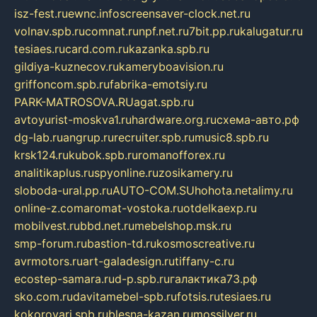
isz-fest.ru
ewnc.info
screensaver-clock.net.ru
volnav.spb.ru
comnat.ru
npf.net.ru
7bit.pp.ru
kalugatur.ru
tesiaes.ru
card.com.ru
kazanka.spb.ru
gildiya-kuznecov.ru
kameryboavision.ru
griffoncom.spb.ru
fabrika-emotsiy.ru
PARK-MATROSOVA.RU
agat.spb.ru
avtoyurist-moskva1.ru
hardware.org.ru
схема-авто.рф
dg-lab.ru
angrup.ru
recruiter.spb.ru
music8.spb.ru
krsk124.ru
kubok.spb.ru
romanofforex.ru
analitikaplus.ru
spyonline.ru
zosikamery.ru
sloboda-ural.pp.ru
AUTO-COM.SU
hohota.net
alimy.ru
online-z.com
aromat-vostoka.ru
otdelkaexp.ru
mobilvest.ru
bbd.net.ru
mebelshop.msk.ru
smp-forum.ru
bastion-td.ru
kosmoscreative.ru
avrmotors.ru
art-galadesign.ru
tiffany-c.ru
ecostep-samara.ru
d-p.spb.ru
галактика73.рф
sko.com.ru
davitamebel-spb.ru
fotsis.ru
tesiaes.ru
kokoroyari.spb.ru
blesna-kazan.ru
mossilver.ru