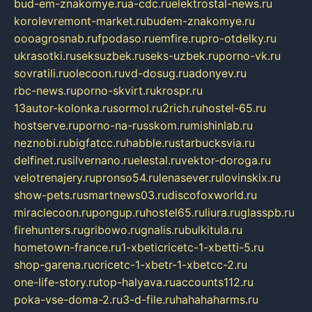
bud-em-znakomye.ru
a-cdc.ru
elektrostal-news.ru
korolevremont-market.ru
budem-znakomye.ru
oooagrosnab.ru
fpodaso.ru
emfire.ru
pro-otdelky.ru
ukrasotki.ru
seksuzbek.ru
seks-uzbek.ru
porno-vk.ru
sovratili.ru
olecoon.ru
vd-dosug.ru
adonyev.ru
rbc-news.ru
porno-skvirt.ru
krospr.ru
13autor-kolonka.ru
sormol.ru
2rich.ru
hostel-65.ru
hostserve.ru
porno-na-russkom.ru
mishinlab.ru
neznobi.ru
bigfatcc.ru
habble.ru
starbucksvia.ru
delfinet.ru
silvernano.ru
elestal.ru
vektor-doroga.ru
velotrenajery.ru
pronso54.ru
lenasever.ru
lovinskix.ru
show-pets.ru
smartnews03.ru
discofoxworld.ru
miraclecoon.ru
pongup.ru
hostel65.ru
liura.ru
glasspb.ru
firehunters.ru
gribowo.ru
gnalis.ru
bulkitula.ru
hometown-france.ru
1-xbeticricetc-1-xbetti-5.ru
shop-garena.ru
cricetc-1-xbetr-1-xbetcc-2.ru
one-life-story.ru
top-halyava.ru
accounts112.ru
poka-vse-doma-2.ru
3-d-file.ru
hahahaharms.ru