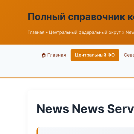
Полный справочник 
Главная
»
Центральный федеральный округ
» New
🏠 Главная
Центральный ФО
Сев
News News Serv