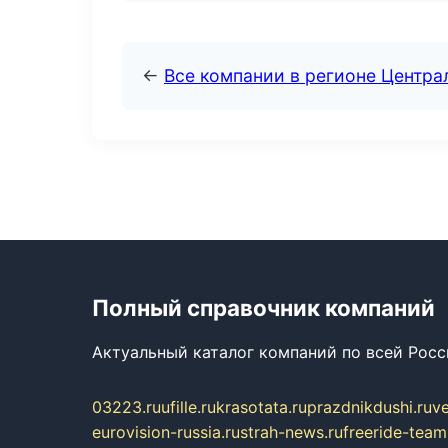
←
Все компании в регионе Центр
Полный справочник компаний
Актуальный каталог компаний по всей Рос
03223.ru
ufille.ru
krasotata.ru
prazdnikdushi.ru
v
eurovision-russia.ru
strah-news.ru
freeride-team