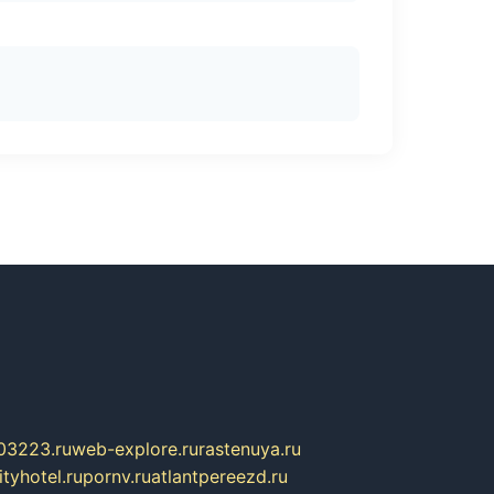
03223.ru
web-explore.ru
rastenuya.ru
tyhotel.ru
pornv.ru
atlantpereezd.ru