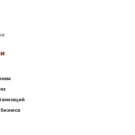
ке
ми
онам
иях
ганизаций
 бизнеса