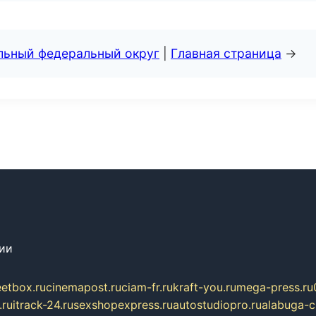
альный федеральный округ
|
Главная страница
→
сии
eetbox.ru
cinemapost.ru
ciam-fr.ru
kraft-you.ru
mega-press.ru
.ru
itrack-24.ru
sexshopexpress.ru
autostudiopro.ru
alabuga-ci