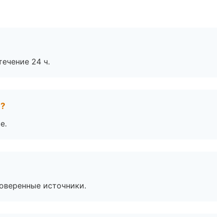
течение 24 ч.
е?
е.
роверенные источники.