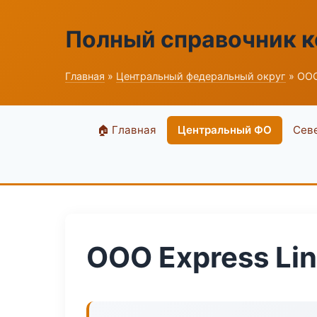
Полный справочник 
Главная
»
Центральный федеральный округ
» ООО
🏠 Главная
Центральный ФО
Сев
ООО Express Li