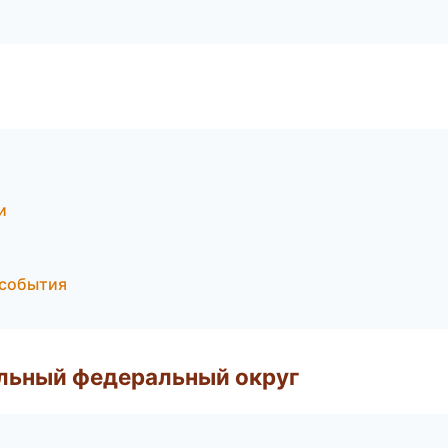
и
 события
альный федеральный округ