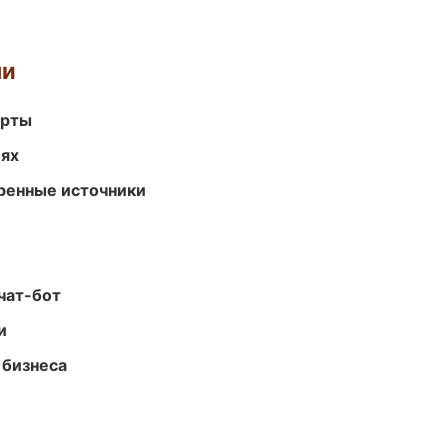
ми
арты
иях
еренные источники
чат-бот
и
 бизнеса