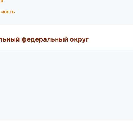
ог
имость
альный федеральный округ