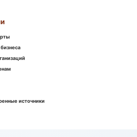
ми
арты
 бизнеса
ганизаций
онам
еренные источники