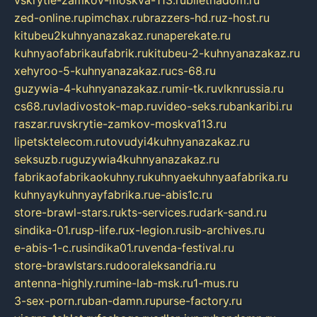
zed-online.ru
pimchax.ru
brazzers-hd.ru
z-host.ru
kitubeu2kuhnyanazakaz.ru
naperekate.ru
kuhnyaofabrikaufabrik.ru
kitubeu-2-kuhnyanazakaz.ru
xehyroo-5-kuhnyanazakaz.ru
cs-68.ru
guzywia-4-kuhnyanazakaz.ru
mir-tk.ru
vlknrussia.ru
cs68.ru
vladivostok-map.ru
video-seks.ru
bankaribi.ru
raszar.ru
vskrytie-zamkov-moskva113.ru
lipetsktelecom.ru
tovudyi4kuhnyanazakaz.ru
seksuzb.ru
guzywia4kuhnyanazakaz.ru
fabrikaofabrikaokuhny.ru
kuhnyaekuhnyaafabrika.ru
kuhnyaykuhnyayfabrika.ru
e-abis1c.ru
store-brawl-stars.ru
kts-services.ru
dark-sand.ru
sindika-01.ru
sp-life.ru
x-legion.ru
sib-archives.ru
e-abis-1-c.ru
sindika01.ru
venda-festival.ru
store-brawlstars.ru
dooraleksandria.ru
antenna-highly.ru
mine-lab-msk.ru
1-mus.ru
3-sex-porn.ru
ban-damn.ru
purse-factory.ru