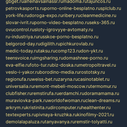
gbget.ru
alfeihavsalnassr.ru
madoma.ru
tajuncos.ru
petrovkasports.ru
porno-online-besplatno.ru
splclub.ru
york-life.ru
doroga-expo.ru
ribery.ru
cleanmedicine.ru
slovar-ivrit.ru
porno-video-besplatno.ru
seks-365.ru
ovucontrol.ru
sloty-igrovyye-avtomaty.ru
ru-industriya.ru
russkoe-porno-besplatno.ru
belgorod-day.ru
digilith.ru
pichkurovlab.ru
medic-today.ru
taksu.ru
comp123.ru
don-ykt.ru
teensvoice.ru
imgsharing.ru
domashnee-porno.ru
eva-elfie.ru
foto-tur.ru
biz-doska.ru
metropoltravel.ru
veslo-i-yakor.ru
borodino-media.ru
rostotsky.ru
regionufa.ru
weiss-bet.ru
zaryna.ru
casinotablet.ru
universalia.ru
remont-mebeli-moscow.ru
termomur.ru
clubfisher.ru
remstirufa.ru
erdamchi.ru
doramamama.ru
muraviovka-park.ru
worldofwoman.ru
clean-dreams.ru
arkrym.ru
kristinita.ru
dircomputer.ru
healthenter.ru
textexperts.ru
pivnaya-kruzhka.ru
kinofilmy-2021.ru
demolalapaluza.ru
tanyavanya.ru
remstir-tolyatti.ru