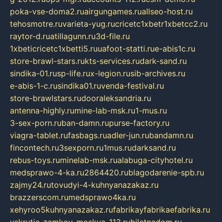
poka-vse-doma2.ru
airgungames.ru
allseo-host.ru
tehosmotre.ru
varieta-yug.ru
cricetc1xbetr1xbetcc2.ru
raytor-d.ru
atillagunn.ru
3d-file.ru
1xbeticricetc1xbetti5.ru
uafoot-statti.ru
e-abis1c.ru
store-brawl-stars.ru
kts-services.ru
dark-sand.ru
sindika-01.ru
sp-life.ru
x-legion.ru
sib-archives.ru
e-abis-1-c.ru
sindika01.ru
venda-festival.ru
store-brawlstars.ru
dooraleksandria.ru
antenna-highly.ru
mine-lab-msk.ru
1-mus.ru
3-sex-porn.ru
ban-damn.ru
purse-factory.ru
viagra-tablet.ru
fasbags.ru
adler-jun.ru
bandamn.ru
fincontech.ru
3sexporn.ru
1mus.ru
darksand.ru
rebus-toys.ru
minelab-msk.ru
alabuga-cityhotel.ru
medsprawo-4-ka.ru
2864420.ru
blagodarenie-spb.ru
zajmy24.ru
tovudyi-4-kuhnyanazakaz.ru
brazzerscom.ru
medsprawo4ka.ru
xehyroo5kuhnyanazakaz.ru
fabrikayfabrikaefabrika.ru
vskrytie-zamkov-moskva-113.ru
biletnadom.ru