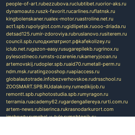
people-of-art.ru
bezzubova.ru
clubtibet.ru
orior-aks.ru
dynamoauto.ru
szk-favorit.ru
carlines.ru
flatnsk.ru
kingbolenskaner.ru
alex-motor.ru
astroline.net.ru
act1.spb.ru
polyglot.com.ru
gidlipetsk.ru
ooo-driada.ru
detsad125.ru
mir-zdoroviya.ru
bruslanovo.ru
siterem.ru
council.spb.ru
лодкипатриот.рф
kafekolizey.ru
iclub.net.ru
gazon-easy.ru
sugarepilekb.ru
grinox.ru
pylesostineco.ru
msts-ozarenie.ru
kameryjooan.ru
artemovskij.ru
dopler.spb.ru
aid70.ru
metall-perm.ru
ndm.msk.ru
ratingzooshop.ru
apiaccess.ru
globalautotrade.info
bezverhovskoe.ru
drsschool.ru
ZOOSMART.SPB.RU
dalakony.ru
medikijob.ru
remontt.spb.ru
photostudia.spb.ru
myragon.ru
terramia.ru
academy62.ru
gardengallereya.ru
rti.com.ru
artem-news.ru
biserinca.ru
krasnodarkurort.com
imshowtv.ru
mebel-v-tule.ru
mobtopik.ru
pcsecurity.net.ru
tool-sib.ru
multimetrunit.ru
sp-tour.ru
fan-cs.ru
santeh-russia.ru
symbian9.net.ru
DSHAIR.RU