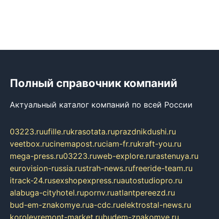
Полный справочник компаний
Актуальный каталог компаний по всей России
03223.ru
ufille.ru
krasotata.ru
prazdnikdushi.ru
veetbox.ru
cinemapost.ru
ciam-fr.ru
kraft-you.ru
mega-press.ru
03223.ru
web-explore.ru
rastenuya.ru
eurovision-russia.ru
strah-news.ru
freeride-team.ru
itrack-24.ru
sexshopexpress.ru
autostudiopro.ru
alabuga-cityhotel.ru
pornv.ru
atlantpereezd.ru
bud-em-znakomye.ru
a-cdc.ru
elektrostal-news.ru
korolevremont-market.ru
budem-znakomye.ru