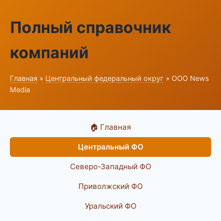
Полный справочник
компаний
Главная
»
Центральный федеральный округ
» ООО News
Media
🏠 Главная
Центральный ФО
Северо-Западный ФО
Приволжский ФО
Уральский ФО