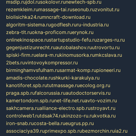
msdip.ru
jdol.ru
sokolovr.ru
newtech-spb.ru
rezemkleim.ru
massage-tai.ru
seonub.ru
zvonitut.ru
biolisichka24.ru
mncraft-download.ru
algoritm-sistema.ru
godflesh.ru
ru-industria.ru
zebra-tlt.ru
okna-proficom.ru
erynok.ru
onlinekinospace.ru
startupstudio-fefu.ru
zarges-ru.ru
gegenjustizunrecht.ru
autobalashov.ru
utrovortu.ru
spiski-firm.ru
elara-m.ru
kinomusorka.ru
mkcslava.ru
2bets.ru
vintovoykompressor.ru
birminghamvsfulham.ru
sarmat-komp.ru
pioneeri.ru
amadis-chocolate.ru
shkurki-karakulya.ru
kanotiforet.spb.ru
tutmassage.ru
ecolog.org.ru
praga.spb.ru
falcorussia.ru
autodoctorservis.ru
kamertondom.spb.ru
net-life.net.ru
avto-vozim.ru
sakhcamera.ru
alliance-electro.spb.ru
stroyavt.ru
controlweb1.ru
tdsak74.ru
kinzozo-ru.ru
kvotka.ru
iron-snab.ru
costa-bella.ru
eugrus.pp.ru
associaciya39.ru
primexpo.spb.ru
bezmorchin.ru
ia2.ru