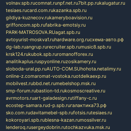
volnav.spb.ru
comnat.ru
npf.net.ru
7bit.pp.ru
kalugatur.ru
tesiaes.ru
card.com.ru
kazanka.spb.ru
gildiya-kuznecov.ru
kameryboavision.ru
griffoncom.spb.ru
fabrika-emotsiy.ru
PARK-MATROSOVA.RU
agat.spb.ru
avtoyurist-moskva1.ru
hardware.org.ru
схема-авто.рф
dg-lab.ru
angrup.ru
recruiter.spb.ru
music8.spb.ru
krsk124.ru
kubok.spb.ru
romanofforex.ru
analitikaplus.ru
spyonline.ru
zosikamery.ru
sloboda-ural.pp.ru
AUTO-COM.SU
hohota.net
alimy.ru
online-z.com
aromat-vostoka.ru
otdelkaexp.ru
mobilvest.ru
bbd.net.ru
mebelshop.msk.ru
smp-forum.ru
bastion-td.ru
kosmoscreative.ru
avrmotors.ru
art-galadesign.ru
tiffany-c.ru
ecostep-samara.ru
d-p.spb.ru
галактика73.рф
sko.com.ru
davitamebel-spb.ru
fotsis.ru
tesiaes.ru
kokoroyari.spb.ru
blesna-kazan.ru
mossilver.ru
lenderoq.ru
sergeydobrin.ru
tochkazvuka.msk.ru