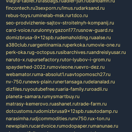
viagra-tablet.ru
fasbags.ru
adler-jun.ru
bandamn.ru
fincontech.ru
3sexporn.ru
1mus.ru
darksand.ru
rebus-toys.ru
minelab-msk.ru
rtdco.ru
seo-prodvizhenie-sajtov-stroitelnyh-kompanij.ru
card-voice.ru
rulonnyygazon177.ru
snow-guard.ru
domizbrusa-9x12spb.ru
demaholding.ru
aalse.ru
a380club.ru
argentinamia.ru
perkoka.ru
movie-one.ru
perk-oka.ru
g-octopus.ru
sibarchives.ru
andreislyusar.ru
naruto-x.ru
pursefactory.ru
tor-lyubov-i-grom.ru
spayderhed-2022.ru
movieone.ru
evro-dez.ru
webamator.ru
ma-absolut1.ru
avtopomosch27.ru
nv-750.ru
news-plain.ru
nertansaga.ru
delanalad.ru
dizfiles.ru
youtubefree.ru
aria-family.ru
roadli.ru
planeta-samara.ru
mysmartbuy.ru
matrasy-kemerovo.ru
ashanet.ru
trade-farm.ru
dotcustoms.ru
domizbrusa9x12spb.ru
autodamp.ru
narasimha.ru
djcommodities.ru
nv750.ru
x-ton.ru
newsplain.ru
cardvoice.ru
modopaper.ru
manunae.ru