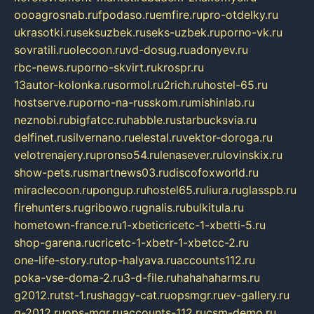
oooagrosnab.ru
fpodaso.ru
emfire.ru
pro-otdelky.ru
ukrasotki.ru
seksuzbek.ru
seks-uzbek.ru
porno-vk.ru
sovratili.ru
olecoon.ru
vd-dosug.ru
adonyev.ru
rbc-news.ru
porno-skvirt.ru
krospr.ru
13autor-kolonka.ru
sormol.ru
2rich.ru
hostel-65.ru
hostserve.ru
porno-na-russkom.ru
mishinlab.ru
neznobi.ru
bigfatcc.ru
habble.ru
starbucksvia.ru
delfinet.ru
silvernano.ru
elestal.ru
vektor-doroga.ru
velotrenajery.ru
pronso54.ru
lenasever.ru
lovinskix.ru
show-pets.ru
smartnews03.ru
discofoxworld.ru
miraclecoon.ru
pongup.ru
hostel65.ru
liura.ru
glasspb.ru
firehunters.ru
gribowo.ru
gnalis.ru
bulkitula.ru
hometown-france.ru
1-xbeticricetc-1-xbetti-5.ru
shop-garena.ru
cricetc-1-xbetr-1-xbetcc-2.ru
one-life-story.ru
top-halyava.ru
accounts112.ru
poka-vse-doma-2.ru
3-d-file.ru
hahahaharms.ru
g2012.ru
tst-1.ru
shaggy-cat.ru
opsmgr.ru
ev-gallery.ru
g-2012.ru
ops-mgr.ru
accounts-112.ru
csm-demo.ru