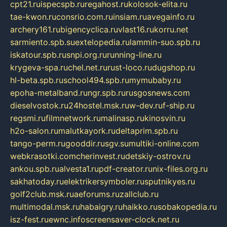
cpt21.ru
ispecspb.ru
regahost.ru
kolosok-elita.ru
tae-kwon.ru
consrio.com.ru
insiam.ru
avegainfo.ru
archery161.ru
bigencyclica.ru
vlast16.ru
korru.net
sarmiento.spb.su
extelopedia.ru
lammin-suo.spb.ru
iskatour.spb.ru
snpi.org.ru
running-line.ru
krygeva-spa.ru
chel.net.ru
rust-loco.ru
dugshop.ru
hl-beta.spb.ru
school494.spb.ru
mymubaby.ru
epoha-metalband.ru
ngr.spb.ru
rusgosnews.com
dieselvostok.ru
24hostel.msk.ru
w-dev.ru
f-ship.ru
regsmi.ru
filmnetwork.ru
malinasp.ru
kinosvin.ru
h2o-salon.ru
malutkayork.ru
deltaprim.spb.ru
tango-perm.ru
gooddir.ru
sgv.su
multiki-online.com
webkrasotki.com
cherinvest.ru
detskiy-ostrov.ru
ankou.spb.ru
alvesta1.ru
pdf-creator.ru
nix-files.org.ru
sakhatoday.ru
elektrikersymboler.ru
sputnikyes.ru
golf2club.msk.ru
aeforums.ru
zallclub.ru
multimodal.msk.ru
habaigry.ru
haikko.ru
sobakopedia.ru
isz-fest.ru
ewnc.info
screensaver-clock.net.ru