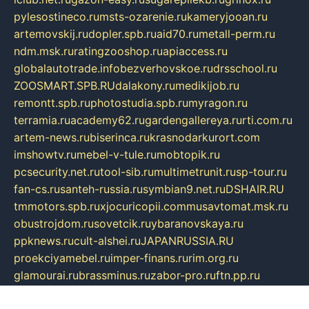
pylesostineco.ru
msts-ozarenie.ru
kameryjooan.ru
artemovskij.ru
dopler.spb.ru
aid70.ru
metall-perm.ru
ndm.msk.ru
ratingzooshop.ru
apiaccess.ru
globalautotrade.info
bezverhovskoe.ru
drsschool.ru
ZOOSMART.SPB.RU
dalakony.ru
medikijob.ru
remontt.spb.ru
photostudia.spb.ru
myragon.ru
terramia.ru
academy62.ru
gardengallereya.ru
rti.com.ru
artem-news.ru
biserinca.ru
krasnodarkurort.com
imshowtv.ru
mebel-v-tule.ru
mobtopik.ru
pcsecurity.net.ru
tool-sib.ru
multimetrunit.ru
sp-tour.ru
fan-cs.ru
santeh-russia.ru
symbian9.net.ru
DSHAIR.RU
tmmotors.spb.ru
xjocuricopii.com
musavtomat.msk.ru
obustrojdom.ru
sovetcik.ru
ybaranovskaya.ru
ppknews.ru
cult-alshei.ru
JAPANRUSSIA.RU
proekciyamebel.ru
imper-finans.ru
rim.org.ru
glamourai.ru
brassminus.ru
zabor-pro.ru
ftn.pp.ru
dorogoe58.ru
laimengpacker.ru
kuzova-zapchasti.ru