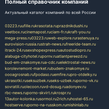
Полный справочник компаний
Актуальный каталог компаний по всей России
03223.ru
ufille.ru
krasotata.ru
prazdnikdushi.ru
veetbox.ru
cinemapost.ru
ciam-fr.ru
kraft-you.ru
mega-press.ru
03223.ru
web-explore.ru
rastenuya.ru
eurovision-russia.ru
strah-news.ru
freeride-team.ru
itrack-24.ru
sexshopexpress.ru
autostudiopro.ru
alabuga-cityhotel.ru
pornv.ru
atlantpereezd.ru
bud-em-znakomye.ru
a-cdc.ru
elektrostal-news.ru
korolevremont-market.ru
budem-znakomye.ru
oooagrosnab.ru
fpodaso.ru
emfire.ru
pro-otdelky.ru
ukrasotki.ru
seksuzbek.ru
seks-uzbek.ru
porno-vk.ru
sovratili.ru
olecoon.ru
vd-dosug.ru
adonyev.ru
rbc-news.ru
porno-skvirt.ru
krospr.ru
13autor-kolonka.ru
sormol.ru
2rich.ru
hostel-65.ru
hostserve.ru
porno-na-russkom.ru
mishinlab.ru