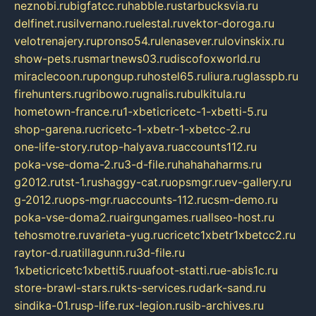
neznobi.ru
bigfatcc.ru
habble.ru
starbucksvia.ru
delfinet.ru
silvernano.ru
elestal.ru
vektor-doroga.ru
velotrenajery.ru
pronso54.ru
lenasever.ru
lovinskix.ru
show-pets.ru
smartnews03.ru
discofoxworld.ru
miraclecoon.ru
pongup.ru
hostel65.ru
liura.ru
glasspb.ru
firehunters.ru
gribowo.ru
gnalis.ru
bulkitula.ru
hometown-france.ru
1-xbeticricetc-1-xbetti-5.ru
shop-garena.ru
cricetc-1-xbetr-1-xbetcc-2.ru
one-life-story.ru
top-halyava.ru
accounts112.ru
poka-vse-doma-2.ru
3-d-file.ru
hahahaharms.ru
g2012.ru
tst-1.ru
shaggy-cat.ru
opsmgr.ru
ev-gallery.ru
g-2012.ru
ops-mgr.ru
accounts-112.ru
csm-demo.ru
poka-vse-doma2.ru
airgungames.ru
allseo-host.ru
tehosmotre.ru
varieta-yug.ru
cricetc1xbetr1xbetcc2.ru
raytor-d.ru
atillagunn.ru
3d-file.ru
1xbeticricetc1xbetti5.ru
uafoot-statti.ru
e-abis1c.ru
store-brawl-stars.ru
kts-services.ru
dark-sand.ru
sindika-01.ru
sp-life.ru
x-legion.ru
sib-archives.ru