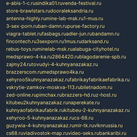
e-abis-1-c.ru
sindika01.ru
venda-festival.ru
store-brawlstars.ru
dooraleksandria.ru
antenna-highly.ru
mine-lab-msk.ru
1-mus.ru
3-sex-porn.ru
ban-damn.ru
purse-factory.ru
viagra-tablet.ru
fasbags.ru
adler-jun.ru
bandamn.ru
fincontech.ru
3sexporn.ru
1mus.ru
darksand.ru
rebus-toys.ru
minelab-msk.ru
alabuga-cityhotel.ru
medsprawo-4-ka.ru
2864420.ru
blagodarenie-spb.ru
zajmy24.ru
tovudyi-4-kuhnyanazakaz.ru
brazzerscom.ru
medsprawo4ka.ru
xehyroo5kuhnyanazakaz.ru
fabrikayfabrikaefabrika.ru
vskrytie-zamkov-moskva-113.ru
biletnadom.ru
zed-online.ru
pimchax.ru
brazzers-hd.ru
z-host.ru
kitubeu2kuhnyanazakaz.ru
naperekate.ru
kuhnyaofabrikaufabrik.ru
kitubeu-2-kuhnyanazakaz.ru
xehyroo-5-kuhnyanazakaz.ru
cs-68.ru
guzywia-4-kuhnyanazakaz.ru
mir-tk.ru
vlknrussia.ru
cs68.ru
vladivostok-map.ru
video-seks.ru
bankaribi.ru