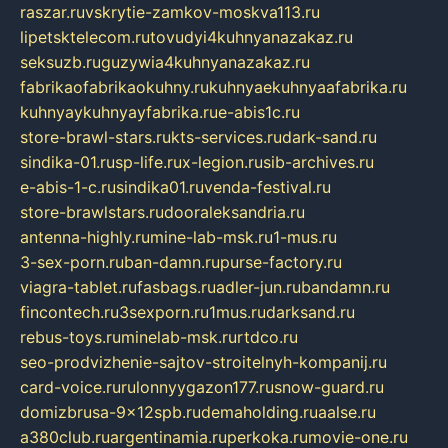
raszar.ru
vskrytie-zamkov-moskva113.ru
lipetsktelecom.ru
tovudyi4kuhnyanazakaz.ru
seksuzb.ru
guzywia4kuhnyanazakaz.ru
fabrikaofabrikaokuhny.ru
kuhnyaekuhnyaafabrika.ru
kuhnyaykuhnyayfabrika.ru
e-abis1c.ru
store-brawl-stars.ru
kts-services.ru
dark-sand.ru
sindika-01.ru
sp-life.ru
x-legion.ru
sib-archives.ru
e-abis-1-c.ru
sindika01.ru
venda-festival.ru
store-brawlstars.ru
dooraleksandria.ru
antenna-highly.ru
mine-lab-msk.ru
1-mus.ru
3-sex-porn.ru
ban-damn.ru
purse-factory.ru
viagra-tablet.ru
fasbags.ru
adler-jun.ru
bandamn.ru
fincontech.ru
3sexporn.ru
1mus.ru
darksand.ru
rebus-toys.ru
minelab-msk.ru
rtdco.ru
seo-prodvizhenie-sajtov-stroitelnyh-kompanij.ru
card-voice.ru
rulonnyygazon177.ru
snow-guard.ru
domizbrusa-9x12spb.ru
demaholding.ru
aalse.ru
a380club.ru
argentinamia.ru
perkoka.ru
movie-one.ru