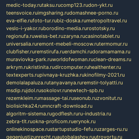
medic-today.ru
taksu.ru
comp123.ru
don-ykt.ru
teensvoice.ru
imgsharing.ru
domashnee-porno.ru
eva-elfie.ru
foto-tur.ru
biz-doska.ru
metropoltravel.ru
veslo-i-yakor.ru
borodino-media.ru
rostotsky.ru
regionufa.ru
weiss-bet.ru
zaryna.ru
casinotablet.ru
universalia.ru
remont-mebeli-moscow.ru
termomur.ru
clubfisher.ru
remstirufa.ru
erdamchi.ru
doramamama.ru
muraviovka-park.ru
worldofwoman.ru
clean-dreams.ru
arkrym.ru
kristinita.ru
dircomputer.ru
healthenter.ru
textexperts.ru
pivnaya-kruzhka.ru
kinofilmy-2021.ru
demolalapaluza.ru
tanyavanya.ru
remstir-tolyatti.ru
msdip.ru
jdol.ru
sokolovr.ru
newtech-spb.ru
rezemkleim.ru
massage-tai.ru
seonub.ru
zvonitut.ru
biolisichka24.ru
mncraft-download.ru
algoritm-sistema.ru
godflesh.ru
ru-industria.ru
zebra-tlt.ru
okna-proficom.ru
erynok.ru
onlinekinospace.ru
startupstudio-fefu.ru
zarges-ru.ru
gegenjustizunrecht.ru
autobalashov.ru
utrovortu.ru