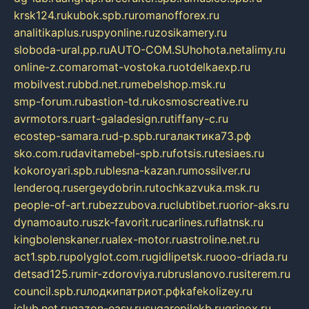
krsk124.ru
kubok.spb.ru
romanofforex.ru
analitikaplus.ru
spyonline.ru
zosikamery.ru
sloboda-ural.pp.ru
AUTO-COM.SU
hohota.net
alimy.ru
online-z.com
aromat-vostoka.ru
otdelkaexp.ru
mobilvest.ru
bbd.net.ru
mebelshop.msk.ru
smp-forum.ru
bastion-td.ru
kosmoscreative.ru
avrmotors.ru
art-galadesign.ru
tiffany-c.ru
ecostep-samara.ru
d-p.spb.ru
галактика73.рф
sko.com.ru
davitamebel-spb.ru
fotsis.ru
tesiaes.ru
kokoroyari.spb.ru
blesna-kazan.ru
mossilver.ru
lenderoq.ru
sergeydobrin.ru
tochkazvuka.msk.ru
people-of-art.ru
bezzubova.ru
clubtibet.ru
orior-aks.ru
dynamoauto.ru
szk-favorit.ru
carlines.ru
flatnsk.ru
kingbolenskaner.ru
alex-motor.ru
astroline.net.ru
act1.spb.ru
polyglot.com.ru
gidlipetsk.ru
ooo-driada.ru
detsad125.ru
mir-zdoroviya.ru
bruslanovo.ru
siterem.ru
council.spb.ru
лодкипатриот.рф
kafekolizey.ru
iclub.net.ru
gazon-easy.ru
sugarepilekb.ru
grinox.ru