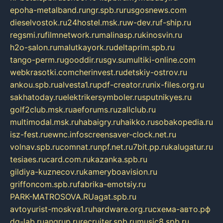
epoha-metalband.ru
ngr.spb.ru
rusgosnews.com
dieselvostok.ru
24hostel.msk.ru
w-dev.ru
f-ship.ru
regsmi.ru
filmnetwork.ru
malinasp.ru
kinosvin.ru
h2o-salon.ru
malutkayork.ru
deltaprim.spb.ru
tango-perm.ru
gooddir.ru
sgv.su
multiki-online.com
webkrasotki.com
cherinvest.ru
detskiy-ostrov.ru
ankou.spb.ru
alvesta1.ru
pdf-creator.ru
nix-files.org.ru
sakhatoday.ru
elektrikersymboler.ru
sputnikyes.ru
golf2club.msk.ru
aeforums.ru
zallclub.ru
multimodal.msk.ru
habaigry.ru
haikko.ru
sobakopedia.ru
isz-fest.ru
ewnc.info
screensaver-clock.net.ru
volnav.spb.ru
comnat.ru
npf.net.ru
7bit.pp.ru
kalugatur.ru
tesiaes.ru
card.com.ru
kazanka.spb.ru
gildiya-kuznecov.ru
kameryboavision.ru
griffoncom.spb.ru
fabrika-emotsiy.ru
PARK-MATROSOVA.RU
agat.spb.ru
avtoyurist-moskva1.ru
hardware.org.ru
схема-авто.рф
dg-lab.ru
angrup.ru
recruiter.spb.ru
music8.spb.ru