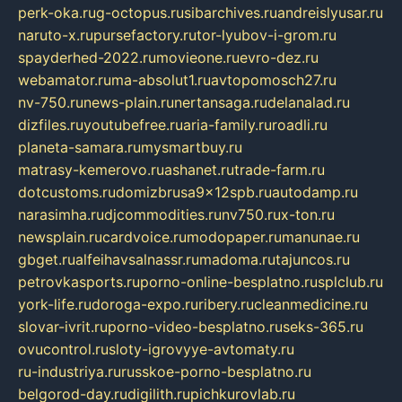
perk-oka.ru
g-octopus.ru
sibarchives.ru
andreislyusar.ru
naruto-x.ru
pursefactory.ru
tor-lyubov-i-grom.ru
spayderhed-2022.ru
movieone.ru
evro-dez.ru
webamator.ru
ma-absolut1.ru
avtopomosch27.ru
nv-750.ru
news-plain.ru
nertansaga.ru
delanalad.ru
dizfiles.ru
youtubefree.ru
aria-family.ru
roadli.ru
planeta-samara.ru
mysmartbuy.ru
matrasy-kemerovo.ru
ashanet.ru
trade-farm.ru
dotcustoms.ru
domizbrusa9x12spb.ru
autodamp.ru
narasimha.ru
djcommodities.ru
nv750.ru
x-ton.ru
newsplain.ru
cardvoice.ru
modopaper.ru
manunae.ru
gbget.ru
alfeihavsalnassr.ru
madoma.ru
tajuncos.ru
petrovkasports.ru
porno-online-besplatno.ru
splclub.ru
york-life.ru
doroga-expo.ru
ribery.ru
cleanmedicine.ru
slovar-ivrit.ru
porno-video-besplatno.ru
seks-365.ru
ovucontrol.ru
sloty-igrovyye-avtomaty.ru
ru-industriya.ru
russkoe-porno-besplatno.ru
belgorod-day.ru
digilith.ru
pichkurovlab.ru