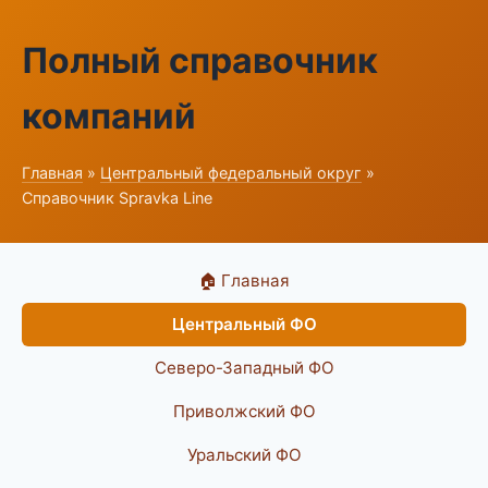
Полный справочник
компаний
Главная
»
Центральный федеральный округ
»
Справочник Spravka Line
🏠 Главная
Центральный ФО
Северо-Западный ФО
Приволжский ФО
Уральский ФО