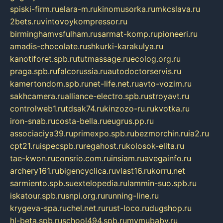
spiski-firm.ru
elara-m.ru
kinomusorka.ru
mkcslava.ru
2bets.ru
vintovoykompressor.ru
birminghamvsfulham.ru
sarmat-komp.ru
pioneeri.ru
amadis-chocolate.ru
shkurki-karakulya.ru
kanotiforet.spb.ru
tutmassage.ru
ecolog.org.ru
praga.spb.ru
falcorussia.ru
autodoctorservis.ru
kamertondom.spb.ru
net-life.net.ru
avto-vozim.ru
sakhcamera.ru
alliance-electro.spb.ru
stroyavt.ru
controlweb1.ru
tdsak74.ru
kinzozo-ru.ru
kvotka.ru
iron-snab.ru
costa-bella.ru
eugrus.pp.ru
associaciya39.ru
primexpo.spb.ru
bezmorchin.ru
ia2.ru
cpt21.ru
ispecspb.ru
regahost.ru
kolosok-elita.ru
tae-kwon.ru
consrio.com.ru
insiam.ru
avegainfo.ru
archery161.ru
bigencyclica.ru
vlast16.ru
korru.net
sarmiento.spb.su
extelopedia.ru
lammin-suo.spb.ru
iskatour.spb.ru
snpi.org.ru
running-line.ru
krygeva-spa.ru
chel.net.ru
rust-loco.ru
dugshop.ru
hl-beta.spb.ru
school494.spb.ru
mymubaby.ru