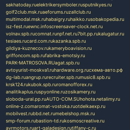
sakhatoday.ru
elektrikersymboler.ru
sputnikyes.ru
golf2club.msk.ru
aeforums.ru
zallclub.ru
multimodal.msk.ru
habaigry.ru
haikko.ru
sobakopedia.ru
isz-fest.ru
ewnc.info
screensaver-clock.net.ru
volnav.spb.ru
comnat.ru
npf.net.ru
7bit.pp.ru
kalugatur.ru
tesiaes.ru
card.com.ru
kazanka.spb.ru
gildiya-kuznecov.ru
kameryboavision.ru
griffoncom.spb.ru
fabrika-emotsiy.ru
PARK-MATROSOVA.RU
agat.spb.ru
avtoyurist-moskva1.ru
hardware.org.ru
схема-авто.рф
dg-lab.ru
angrup.ru
recruiter.spb.ru
music8.spb.ru
krsk124.ru
kubok.spb.ru
romanofforex.ru
analitikaplus.ru
spyonline.ru
zosikamery.ru
sloboda-ural.pp.ru
AUTO-COM.SU
hohota.net
alimy.ru
online-z.com
aromat-vostoka.ru
otdelkaexp.ru
mobilvest.ru
bbd.net.ru
mebelshop.msk.ru
smp-forum.ru
bastion-td.ru
kosmoscreative.ru
avrmotors.ru
art-galadesign.ru
tiffany-c.ru