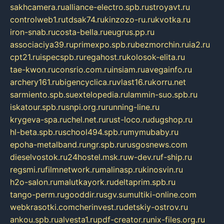
sakhcamera.ru
alliance-electro.spb.ru
stroyavt.ru
controlweb1.ru
tdsak74.ru
kinzozo-ru.ru
kvotka.ru
iron-snab.ru
costa-bella.ru
eugrus.pp.ru
associaciya39.ru
primexpo.spb.ru
bezmorchin.ru
ia2.ru
cpt21.ru
ispecspb.ru
regahost.ru
kolosok-elita.ru
tae-kwon.ru
consrio.com.ru
insiam.ru
avegainfo.ru
archery161.ru
bigencyclica.ru
vlast16.ru
korru.net
sarmiento.spb.su
extelopedia.ru
lammin-suo.spb.ru
iskatour.spb.ru
snpi.org.ru
running-line.ru
krygeva-spa.ru
chel.net.ru
rust-loco.ru
dugshop.ru
hl-beta.spb.ru
school494.spb.ru
mymubaby.ru
epoha-metalband.ru
ngr.spb.ru
rusgosnews.com
dieselvostok.ru
24hostel.msk.ru
w-dev.ru
f-ship.ru
regsmi.ru
filmnetwork.ru
malinasp.ru
kinosvin.ru
h2o-salon.ru
malutkayork.ru
deltaprim.spb.ru
tango-perm.ru
gooddir.ru
sgv.su
multiki-online.com
webkrasotki.com
cherinvest.ru
detskiy-ostrov.ru
ankou.spb.ru
alvesta1.ru
pdf-creator.ru
nix-files.org.ru