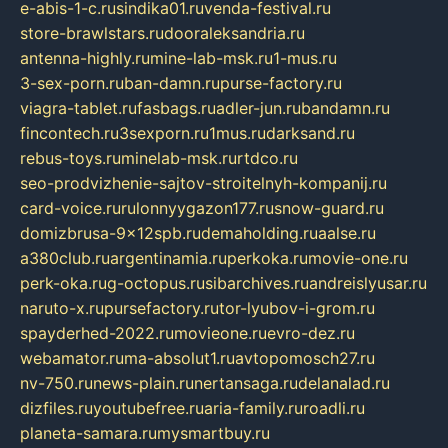
e-abis-1-c.ru
sindika01.ru
venda-festival.ru
store-brawlstars.ru
dooraleksandria.ru
antenna-highly.ru
mine-lab-msk.ru
1-mus.ru
3-sex-porn.ru
ban-damn.ru
purse-factory.ru
viagra-tablet.ru
fasbags.ru
adler-jun.ru
bandamn.ru
fincontech.ru
3sexporn.ru
1mus.ru
darksand.ru
rebus-toys.ru
minelab-msk.ru
rtdco.ru
seo-prodvizhenie-sajtov-stroitelnyh-kompanij.ru
card-voice.ru
rulonnyygazon177.ru
snow-guard.ru
domizbrusa-9x12spb.ru
demaholding.ru
aalse.ru
a380club.ru
argentinamia.ru
perkoka.ru
movie-one.ru
perk-oka.ru
g-octopus.ru
sibarchives.ru
andreislyusar.ru
naruto-x.ru
pursefactory.ru
tor-lyubov-i-grom.ru
spayderhed-2022.ru
movieone.ru
evro-dez.ru
webamator.ru
ma-absolut1.ru
avtopomosch27.ru
nv-750.ru
news-plain.ru
nertansaga.ru
delanalad.ru
dizfiles.ru
youtubefree.ru
aria-family.ru
roadli.ru
planeta-samara.ru
mysmartbuy.ru