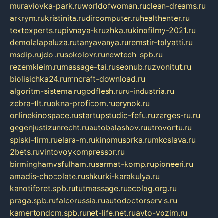
muraviovka-park.ru
worldofwoman.ru
clean-dreams.ru
arkrym.ru
kristinita.ru
dircomputer.ru
healthenter.ru
textexperts.ru
pivnaya-kruzhka.ru
kinofilmy-2021.ru
demolalapaluza.ru
tanyavanya.ru
remstir-tolyatti.ru
msdip.ru
jdol.ru
sokolovr.ru
newtech-spb.ru
rezemkleim.ru
massage-tai.ru
seonub.ru
zvonitut.ru
biolisichka24.ru
mncraft-download.ru
algoritm-sistema.ru
godflesh.ru
ru-industria.ru
zebra-tlt.ru
okna-proficom.ru
erynok.ru
onlinekinospace.ru
startupstudio-fefu.ru
zarges-ru.ru
gegenjustizunrecht.ru
autobalashov.ru
utrovortu.ru
spiski-firm.ru
elara-m.ru
kinomusorka.ru
mkcslava.ru
2bets.ru
vintovoykompressor.ru
birminghamvsfulham.ru
sarmat-komp.ru
pioneeri.ru
amadis-chocolate.ru
shkurki-karakulya.ru
kanotiforet.spb.ru
tutmassage.ru
ecolog.org.ru
praga.spb.ru
falcorussia.ru
autodoctorservis.ru
kamertondom.spb.ru
net-life.net.ru
avto-vozim.ru