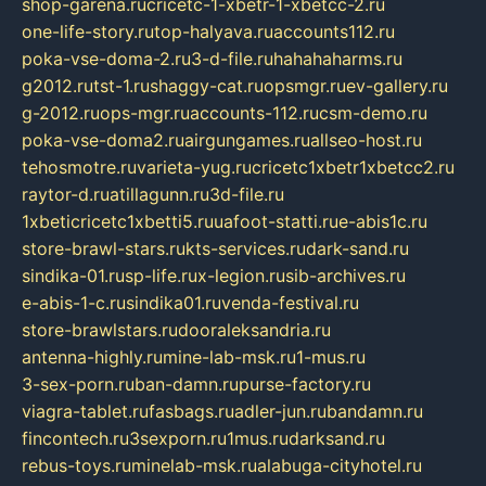
shop-garena.ru
cricetc-1-xbetr-1-xbetcc-2.ru
one-life-story.ru
top-halyava.ru
accounts112.ru
poka-vse-doma-2.ru
3-d-file.ru
hahahaharms.ru
g2012.ru
tst-1.ru
shaggy-cat.ru
opsmgr.ru
ev-gallery.ru
g-2012.ru
ops-mgr.ru
accounts-112.ru
csm-demo.ru
poka-vse-doma2.ru
airgungames.ru
allseo-host.ru
tehosmotre.ru
varieta-yug.ru
cricetc1xbetr1xbetcc2.ru
raytor-d.ru
atillagunn.ru
3d-file.ru
1xbeticricetc1xbetti5.ru
uafoot-statti.ru
e-abis1c.ru
store-brawl-stars.ru
kts-services.ru
dark-sand.ru
sindika-01.ru
sp-life.ru
x-legion.ru
sib-archives.ru
e-abis-1-c.ru
sindika01.ru
venda-festival.ru
store-brawlstars.ru
dooraleksandria.ru
antenna-highly.ru
mine-lab-msk.ru
1-mus.ru
3-sex-porn.ru
ban-damn.ru
purse-factory.ru
viagra-tablet.ru
fasbags.ru
adler-jun.ru
bandamn.ru
fincontech.ru
3sexporn.ru
1mus.ru
darksand.ru
rebus-toys.ru
minelab-msk.ru
alabuga-cityhotel.ru