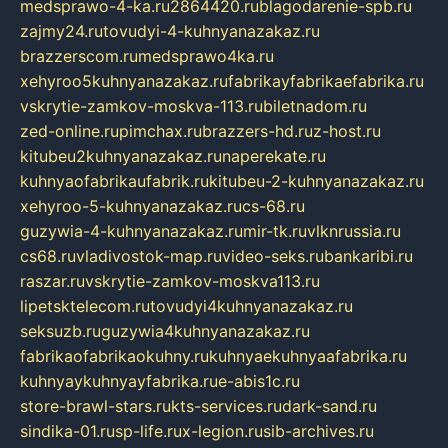
medsprawo-4-ka.ru
2864420.ru
blagodarenie-spb.ru
zajmy24.ru
tovudyi-4-kuhnyanazakaz.ru
brazzerscom.ru
medsprawo4ka.ru
xehyroo5kuhnyanazakaz.ru
fabrikayfabrikaefabrika.ru
vskrytie-zamkov-moskva-113.ru
biletnadom.ru
zed-online.ru
pimchax.ru
brazzers-hd.ru
z-host.ru
kitubeu2kuhnyanazakaz.ru
naperekate.ru
kuhnyaofabrikaufabrik.ru
kitubeu-2-kuhnyanazakaz.ru
xehyroo-5-kuhnyanazakaz.ru
cs-68.ru
guzywia-4-kuhnyanazakaz.ru
mir-tk.ru
vlknrussia.ru
cs68.ru
vladivostok-map.ru
video-seks.ru
bankaribi.ru
raszar.ru
vskrytie-zamkov-moskva113.ru
lipetsktelecom.ru
tovudyi4kuhnyanazakaz.ru
seksuzb.ru
guzywia4kuhnyanazakaz.ru
fabrikaofabrikaokuhny.ru
kuhnyaekuhnyaafabrika.ru
kuhnyaykuhnyayfabrika.ru
e-abis1c.ru
store-brawl-stars.ru
kts-services.ru
dark-sand.ru
sindika-01.ru
sp-life.ru
x-legion.ru
sib-archives.ru