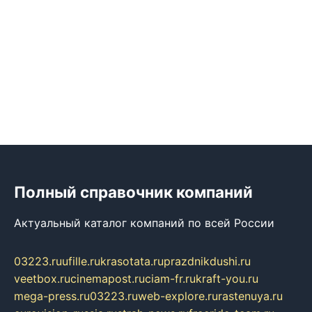
Полный справочник компаний
Актуальный каталог компаний по всей России
03223.ru
ufille.ru
krasotata.ru
prazdnikdushi.ru
veetbox.ru
cinemapost.ru
ciam-fr.ru
kraft-you.ru
mega-press.ru
03223.ru
web-explore.ru
rastenuya.ru