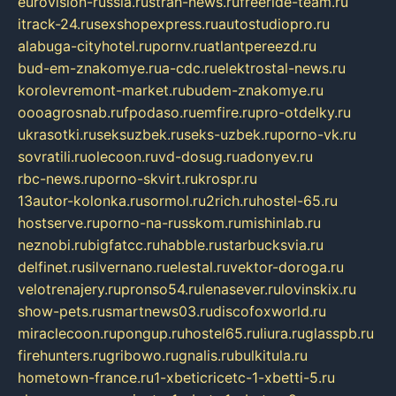
eurovision-russia.ru
strah-news.ru
freeride-team.ru
itrack-24.ru
sexshopexpress.ru
autostudiopro.ru
alabuga-cityhotel.ru
pornv.ru
atlantpereezd.ru
bud-em-znakomye.ru
a-cdc.ru
elektrostal-news.ru
korolevremont-market.ru
budem-znakomye.ru
oooagrosnab.ru
fpodaso.ru
emfire.ru
pro-otdelky.ru
ukrasotki.ru
seksuzbek.ru
seks-uzbek.ru
porno-vk.ru
sovratili.ru
olecoon.ru
vd-dosug.ru
adonyev.ru
rbc-news.ru
porno-skvirt.ru
krospr.ru
13autor-kolonka.ru
sormol.ru
2rich.ru
hostel-65.ru
hostserve.ru
porno-na-russkom.ru
mishinlab.ru
neznobi.ru
bigfatcc.ru
habble.ru
starbucksvia.ru
delfinet.ru
silvernano.ru
elestal.ru
vektor-doroga.ru
velotrenajery.ru
pronso54.ru
lenasever.ru
lovinskix.ru
show-pets.ru
smartnews03.ru
discofoxworld.ru
miraclecoon.ru
pongup.ru
hostel65.ru
liura.ru
glasspb.ru
firehunters.ru
gribowo.ru
gnalis.ru
bulkitula.ru
hometown-france.ru
1-xbeticricetc-1-xbetti-5.ru