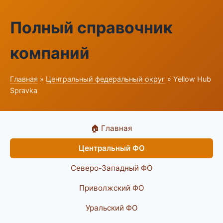
Полный справочник
компаний
Главная
»
Центральный федеральный округ
» Yellow Hub
Spravka
🏠 Главная
Центральный ФО
Северо-Западный ФО
Приволжский ФО
Уральский ФО