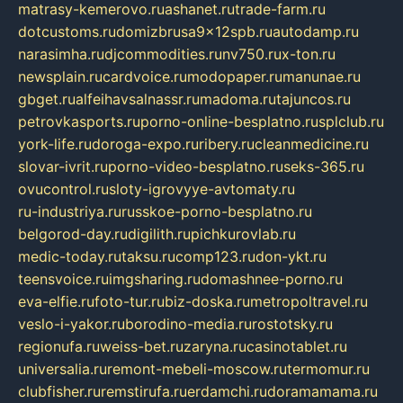
matrasy-kemerovo.ru
ashanet.ru
trade-farm.ru
dotcustoms.ru
domizbrusa9x12spb.ru
autodamp.ru
narasimha.ru
djcommodities.ru
nv750.ru
x-ton.ru
newsplain.ru
cardvoice.ru
modopaper.ru
manunae.ru
gbget.ru
alfeihavsalnassr.ru
madoma.ru
tajuncos.ru
petrovkasports.ru
porno-online-besplatno.ru
splclub.ru
york-life.ru
doroga-expo.ru
ribery.ru
cleanmedicine.ru
slovar-ivrit.ru
porno-video-besplatno.ru
seks-365.ru
ovucontrol.ru
sloty-igrovyye-avtomaty.ru
ru-industriya.ru
russkoe-porno-besplatno.ru
belgorod-day.ru
digilith.ru
pichkurovlab.ru
medic-today.ru
taksu.ru
comp123.ru
don-ykt.ru
teensvoice.ru
imgsharing.ru
domashnee-porno.ru
eva-elfie.ru
foto-tur.ru
biz-doska.ru
metropoltravel.ru
veslo-i-yakor.ru
borodino-media.ru
rostotsky.ru
regionufa.ru
weiss-bet.ru
zaryna.ru
casinotablet.ru
universalia.ru
remont-mebeli-moscow.ru
termomur.ru
clubfisher.ru
remstirufa.ru
erdamchi.ru
doramamama.ru