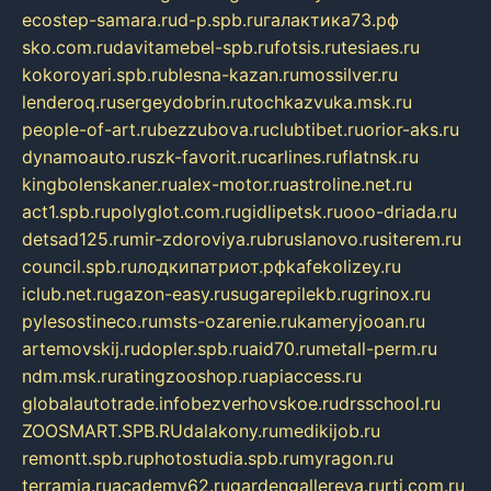
ecostep-samara.ru
d-p.spb.ru
галактика73.рф
sko.com.ru
davitamebel-spb.ru
fotsis.ru
tesiaes.ru
kokoroyari.spb.ru
blesna-kazan.ru
mossilver.ru
lenderoq.ru
sergeydobrin.ru
tochkazvuka.msk.ru
people-of-art.ru
bezzubova.ru
clubtibet.ru
orior-aks.ru
dynamoauto.ru
szk-favorit.ru
carlines.ru
flatnsk.ru
kingbolenskaner.ru
alex-motor.ru
astroline.net.ru
act1.spb.ru
polyglot.com.ru
gidlipetsk.ru
ooo-driada.ru
detsad125.ru
mir-zdoroviya.ru
bruslanovo.ru
siterem.ru
council.spb.ru
лодкипатриот.рф
kafekolizey.ru
iclub.net.ru
gazon-easy.ru
sugarepilekb.ru
grinox.ru
pylesostineco.ru
msts-ozarenie.ru
kameryjooan.ru
artemovskij.ru
dopler.spb.ru
aid70.ru
metall-perm.ru
ndm.msk.ru
ratingzooshop.ru
apiaccess.ru
globalautotrade.info
bezverhovskoe.ru
drsschool.ru
ZOOSMART.SPB.RU
dalakony.ru
medikijob.ru
remontt.spb.ru
photostudia.spb.ru
myragon.ru
terramia.ru
academy62.ru
gardengallereya.ru
rti.com.ru