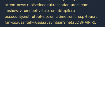
artem-news.ru
biserinca.ru
krasnodarkurort.com
imshowtv.ru
mebel-v-tule.ru
mobtopik.ru
pcsecurity.net.ru
tool-sib.ru
multimetrunit.ru
sp-tour.ru
fan-cs.ru
santeh-russia.ru
symbian9.net.ru
DSHAIR.RU
tmmotors.spb.ru
xjocuricopii.com
musavtomat.msk.ru
obustrojdom.ru
sovetcik.ru
ybaranovskaya.ru
ppknews.ru
cult-alshei.ru
JAPANRUSSIA.RU
proekciyamebel.ru
imper-finans.ru
rim.org.ru
glamourai.ru
brassminus.ru
zabor-pro.ru
ftn.pp.ru
dorogoe58.ru
laimengpacker.ru
kuzova-zapchasti.ru
sageerp.ru
taxodrom.ru
dsrazvitie.ru
hardcity.net.ru
ratinghomegames.ru
topservice25.ru
gubernyan.ru
gtglasslined.ru
ii4.ru
tssport.spb.ru
andorra24.com
blackwallstreet.ru
oboimos.ru
optim-doors.com.ru
ikuch.ru
nycr.org.ru
npa21.ru
vremya-ch.spb.ru
desert000.ru
ivtorgi.ru
ifiori.ru
catalog-statei.ru
dcv.org.ru
spetsmaster174.ru
ipkameryhiseeu.ru
dum26.ru
ruspol.spb.ru
fr-opendp.ru
kam-solnyshko.ru