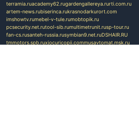
terramia.ru
academy62.ru
gardengallereya.ru
rti.com.ru
artem-news.ru
biserinca.ru
krasnodarkurort.com
imshowtv.ru
mebel-v-tule.ru
mobtopik.ru
pcsecurity.net.ru
tool-sib.ru
multimetrunit.ru
sp-tour.ru
fan-cs.ru
santeh-russia.ru
symbian9.net.ru
DSHAIR.RU
tmmotors.spb.ru
xjocuricopii.com
musavtomat.msk.ru
obustrojdom.ru
sovetcik.ru
ybaranovskaya.ru
ppknews.ru
cult-alshei.ru
JAPANRUSSIA.RU
proekciyamebel.ru
imper-finans.ru
rim.org.ru
glamourai.ru
brassminus.ru
zabor-pro.ru
ftn.pp.ru
dorogoe58.ru
laimengpacker.ru
kuzova-zapchasti.ru
sageerp.ru
taxodrom.ru
dsrazvitie.ru
hardcity.net.ru
ratinghomegames.ru
topservice25.ru
gubernyan.ru
gtglasslined.ru
ii4.ru
tssport.spb.ru
andorra24.com
blackwallstreet.ru
oboimos.ru
optim-doors.com.ru
ikuch.ru
nycr.org.ru
npa21.ru
vremya-ch.spb.ru
desert000.ru
ivtorgi.ru
ifiori.ru
catalog-statei.ru
dcv.org.ru
spetsmaster174.ru
ipkameryhiseeu.ru