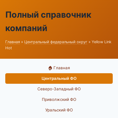
Полный справочник
компаний
Главная
»
Центральный федеральный округ
» Yellow Link
Hot
🏠 Главная
Центральный ФО
Северо-Западный ФО
Приволжский ФО
Уральский ФО