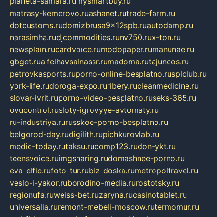
planeta-samara.ru
mysmartbuy.ru
matrasy-kemerovo.ru
ashanet.ru
trade-farm.ru
dotcustoms.ru
domizbrusa9x12spb.ru
autodamp.ru
narasimha.ru
djcommodities.ru
nv750.ru
x-ton.ru
newsplain.ru
cardvoice.ru
modopaper.ru
manunae.ru
gbget.ru
alfeihavsalnassr.ru
madoma.ru
tajuncos.ru
petrovkasports.ru
porno-online-besplatno.ru
splclub.ru
york-life.ru
doroga-expo.ru
ribery.ru
cleanmedicine.ru
slovar-ivrit.ru
porno-video-besplatno.ru
seks-365.ru
ovucontrol.ru
sloty-igrovyye-avtomaty.ru
ru-industriya.ru
russkoe-porno-besplatno.ru
belgorod-day.ru
digilith.ru
pichkurovlab.ru
medic-today.ru
taksu.ru
comp123.ru
don-ykt.ru
teensvoice.ru
imgsharing.ru
domashnee-porno.ru
eva-elfie.ru
foto-tur.ru
biz-doska.ru
metropoltravel.ru
veslo-i-yakor.ru
borodino-media.ru
rostotsky.ru
regionufa.ru
weiss-bet.ru
zaryna.ru
casinotablet.ru
universalia.ru
remont-mebeli-moscow.ru
termomur.ru