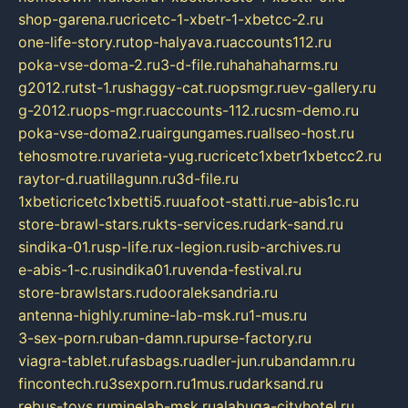
shop-garena.ru
cricetc-1-xbetr-1-xbetcc-2.ru
one-life-story.ru
top-halyava.ru
accounts112.ru
poka-vse-doma-2.ru
3-d-file.ru
hahahaharms.ru
g2012.ru
tst-1.ru
shaggy-cat.ru
opsmgr.ru
ev-gallery.ru
g-2012.ru
ops-mgr.ru
accounts-112.ru
csm-demo.ru
poka-vse-doma2.ru
airgungames.ru
allseo-host.ru
tehosmotre.ru
varieta-yug.ru
cricetc1xbetr1xbetcc2.ru
raytor-d.ru
atillagunn.ru
3d-file.ru
1xbeticricetc1xbetti5.ru
uafoot-statti.ru
e-abis1c.ru
store-brawl-stars.ru
kts-services.ru
dark-sand.ru
sindika-01.ru
sp-life.ru
x-legion.ru
sib-archives.ru
e-abis-1-c.ru
sindika01.ru
venda-festival.ru
store-brawlstars.ru
dooraleksandria.ru
antenna-highly.ru
mine-lab-msk.ru
1-mus.ru
3-sex-porn.ru
ban-damn.ru
purse-factory.ru
viagra-tablet.ru
fasbags.ru
adler-jun.ru
bandamn.ru
fincontech.ru
3sexporn.ru
1mus.ru
darksand.ru
rebus-toys.ru
minelab-msk.ru
alabuga-cityhotel.ru