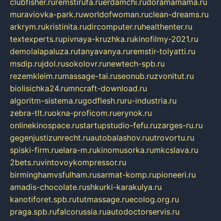
clubfisher.ru
remstirufa.ru
erdamchi.ru
doramamama.ru
muraviovka-park.ru
worldofwoman.ru
clean-dreams.ru
arkrym.ru
kristinita.ru
dircomputer.ru
healthenter.ru
textexperts.ru
pivnaya-kruzhka.ru
kinofilmy-2021.ru
demolalapaluza.ru
tanyavanya.ru
remstir-tolyatti.ru
msdip.ru
jdol.ru
sokolovr.ru
newtech-spb.ru
rezemkleim.ru
massage-tai.ru
seonub.ru
zvonitut.ru
biolisichka24.ru
mncraft-download.ru
algoritm-sistema.ru
godflesh.ru
ru-industria.ru
zebra-tlt.ru
okna-proficom.ru
erynok.ru
onlinekinospace.ru
startupstudio-fefu.ru
zarges-ru.ru
gegenjustizunrecht.ru
autobalashov.ru
utrovortu.ru
spiski-firm.ru
elara-m.ru
kinomusorka.ru
mkcslava.ru
2bets.ru
vintovoykompressor.ru
birminghamvsfulham.ru
sarmat-komp.ru
pioneeri.ru
amadis-chocolate.ru
shkurki-karakulya.ru
kanotiforet.spb.ru
tutmassage.ru
ecolog.org.ru
praga.spb.ru
falcorussia.ru
autodoctorservis.ru