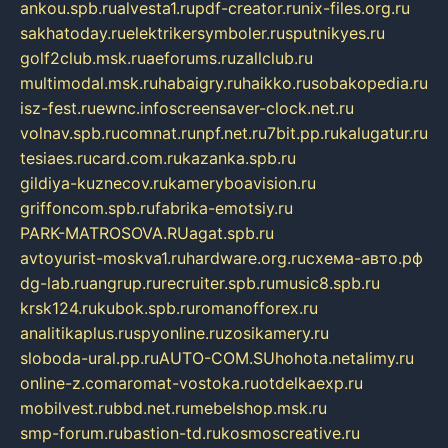
ankou.spb.ru
alvesta1.ru
pdf-creator.ru
nix-files.org.ru
sakhatoday.ru
elektrikersymboler.ru
sputnikyes.ru
golf2club.msk.ru
aeforums.ru
zallclub.ru
multimodal.msk.ru
habaigry.ru
haikko.ru
sobakopedia.ru
isz-fest.ru
ewnc.info
screensaver-clock.net.ru
volnav.spb.ru
comnat.ru
npf.net.ru
7bit.pp.ru
kalugatur.ru
tesiaes.ru
card.com.ru
kazanka.spb.ru
gildiya-kuznecov.ru
kameryboavision.ru
griffoncom.spb.ru
fabrika-emotsiy.ru
PARK-MATROSOVA.RU
agat.spb.ru
avtoyurist-moskva1.ru
hardware.org.ru
схема-авто.рф
dg-lab.ru
angrup.ru
recruiter.spb.ru
music8.spb.ru
krsk124.ru
kubok.spb.ru
romanofforex.ru
analitikaplus.ru
spyonline.ru
zosikamery.ru
sloboda-ural.pp.ru
AUTO-COM.SU
hohota.net
alimy.ru
online-z.com
aromat-vostoka.ru
otdelkaexp.ru
mobilvest.ru
bbd.net.ru
mebelshop.msk.ru
smp-forum.ru
bastion-td.ru
kosmoscreative.ru