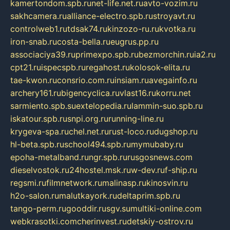
kamertondom.spb.ru
net-life.net.ru
avto-vozim.ru
sakhcamera.ru
alliance-electro.spb.ru
stroyavt.ru
controlweb1.ru
tdsak74.ru
kinzozo-ru.ru
kvotka.ru
iron-snab.ru
costa-bella.ru
eugrus.pp.ru
associaciya39.ru
primexpo.spb.ru
bezmorchin.ru
ia2.ru
cpt21.ru
ispecspb.ru
regahost.ru
kolosok-elita.ru
tae-kwon.ru
consrio.com.ru
insiam.ru
avegainfo.ru
archery161.ru
bigencyclica.ru
vlast16.ru
korru.net
sarmiento.spb.su
extelopedia.ru
lammin-suo.spb.ru
iskatour.spb.ru
snpi.org.ru
running-line.ru
krygeva-spa.ru
chel.net.ru
rust-loco.ru
dugshop.ru
hl-beta.spb.ru
school494.spb.ru
mymubaby.ru
epoha-metalband.ru
ngr.spb.ru
rusgosnews.com
dieselvostok.ru
24hostel.msk.ru
w-dev.ru
f-ship.ru
regsmi.ru
filmnetwork.ru
malinasp.ru
kinosvin.ru
h2o-salon.ru
malutkayork.ru
deltaprim.spb.ru
tango-perm.ru
gooddir.ru
sgv.su
multiki-online.com
webkrasotki.com
cherinvest.ru
detskiy-ostrov.ru