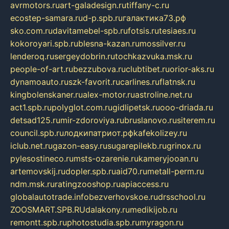
avrmotors.ru
art-galadesign.ru
tiffany-c.ru
ecostep-samara.ru
d-p.spb.ru
галактика73.рф
sko.com.ru
davitamebel-spb.ru
fotsis.ru
tesiaes.ru
kokoroyari.spb.ru
blesna-kazan.ru
mossilver.ru
lenderoq.ru
sergeydobrin.ru
tochkazvuka.msk.ru
people-of-art.ru
bezzubova.ru
clubtibet.ru
orior-aks.ru
dynamoauto.ru
szk-favorit.ru
carlines.ru
flatnsk.ru
kingbolenskaner.ru
alex-motor.ru
astroline.net.ru
act1.spb.ru
polyglot.com.ru
gidlipetsk.ru
ooo-driada.ru
detsad125.ru
mir-zdoroviya.ru
bruslanovo.ru
siterem.ru
council.spb.ru
лодкипатриот.рф
kafekolizey.ru
iclub.net.ru
gazon-easy.ru
sugarepilekb.ru
grinox.ru
pylesostineco.ru
msts-ozarenie.ru
kameryjooan.ru
artemovskij.ru
dopler.spb.ru
aid70.ru
metall-perm.ru
ndm.msk.ru
ratingzooshop.ru
apiaccess.ru
globalautotrade.info
bezverhovskoe.ru
drsschool.ru
ZOOSMART.SPB.RU
dalakony.ru
medikijob.ru
remontt.spb.ru
photostudia.spb.ru
myragon.ru