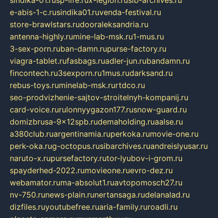
e-abis-1-c.ru
sindika01.ru
venda-festival.ru
store-brawlstars.ru
dooraleksandria.ru
antenna-highly.ru
mine-lab-msk.ru
1-mus.ru
3-sex-porn.ru
ban-damn.ru
purse-factory.ru
viagra-tablet.ru
fasbags.ru
adler-jun.ru
bandamn.ru
fincontech.ru
3sexporn.ru
1mus.ru
darksand.ru
rebus-toys.ru
minelab-msk.ru
rtdco.ru
seo-prodvizhenie-sajtov-stroitelnyh-kompanij.ru
card-voice.ru
rulonnyygazon177.ru
snow-guard.ru
domizbrusa-9x12spb.ru
demaholding.ru
aalse.ru
a380club.ru
argentinamia.ru
perkoka.ru
movie-one.ru
perk-oka.ru
g-octopus.ru
sibarchives.ru
andreislyusar.ru
naruto-x.ru
pursefactory.ru
tor-lyubov-i-grom.ru
spayderhed-2022.ru
movieone.ru
evro-dez.ru
webamator.ru
ma-absolut1.ru
avtopomosch27.ru
nv-750.ru
news-plain.ru
nertansaga.ru
delanalad.ru
dizfiles.ru
youtubefree.ru
aria-family.ru
roadli.ru