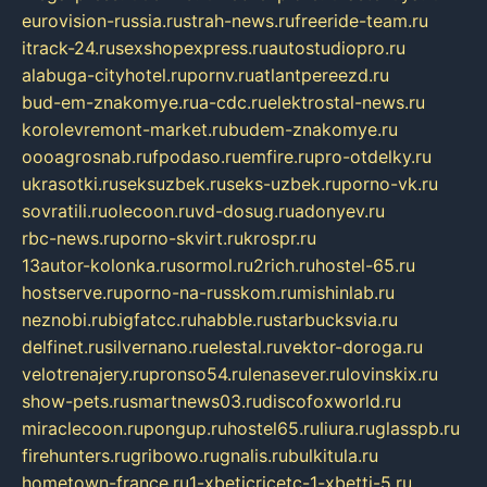
eurovision-russia.ru
strah-news.ru
freeride-team.ru
itrack-24.ru
sexshopexpress.ru
autostudiopro.ru
alabuga-cityhotel.ru
pornv.ru
atlantpereezd.ru
bud-em-znakomye.ru
a-cdc.ru
elektrostal-news.ru
korolevremont-market.ru
budem-znakomye.ru
oooagrosnab.ru
fpodaso.ru
emfire.ru
pro-otdelky.ru
ukrasotki.ru
seksuzbek.ru
seks-uzbek.ru
porno-vk.ru
sovratili.ru
olecoon.ru
vd-dosug.ru
adonyev.ru
rbc-news.ru
porno-skvirt.ru
krospr.ru
13autor-kolonka.ru
sormol.ru
2rich.ru
hostel-65.ru
hostserve.ru
porno-na-russkom.ru
mishinlab.ru
neznobi.ru
bigfatcc.ru
habble.ru
starbucksvia.ru
delfinet.ru
silvernano.ru
elestal.ru
vektor-doroga.ru
velotrenajery.ru
pronso54.ru
lenasever.ru
lovinskix.ru
show-pets.ru
smartnews03.ru
discofoxworld.ru
miraclecoon.ru
pongup.ru
hostel65.ru
liura.ru
glasspb.ru
firehunters.ru
gribowo.ru
gnalis.ru
bulkitula.ru
hometown-france.ru
1-xbeticricetc-1-xbetti-5.ru