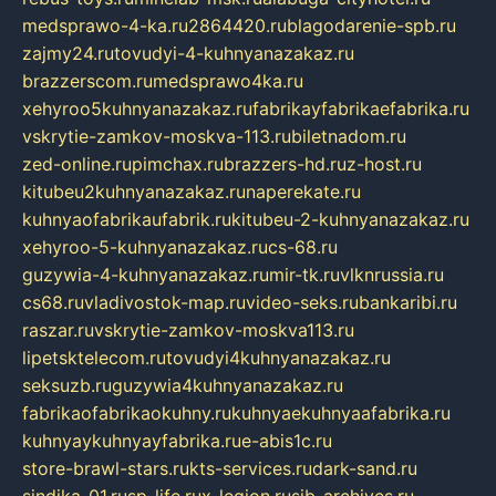
medsprawo-4-ka.ru
2864420.ru
blagodarenie-spb.ru
zajmy24.ru
tovudyi-4-kuhnyanazakaz.ru
brazzerscom.ru
medsprawo4ka.ru
xehyroo5kuhnyanazakaz.ru
fabrikayfabrikaefabrika.ru
vskrytie-zamkov-moskva-113.ru
biletnadom.ru
zed-online.ru
pimchax.ru
brazzers-hd.ru
z-host.ru
kitubeu2kuhnyanazakaz.ru
naperekate.ru
kuhnyaofabrikaufabrik.ru
kitubeu-2-kuhnyanazakaz.ru
xehyroo-5-kuhnyanazakaz.ru
cs-68.ru
guzywia-4-kuhnyanazakaz.ru
mir-tk.ru
vlknrussia.ru
cs68.ru
vladivostok-map.ru
video-seks.ru
bankaribi.ru
raszar.ru
vskrytie-zamkov-moskva113.ru
lipetsktelecom.ru
tovudyi4kuhnyanazakaz.ru
seksuzb.ru
guzywia4kuhnyanazakaz.ru
fabrikaofabrikaokuhny.ru
kuhnyaekuhnyaafabrika.ru
kuhnyaykuhnyayfabrika.ru
e-abis1c.ru
store-brawl-stars.ru
kts-services.ru
dark-sand.ru
sindika-01.ru
sp-life.ru
x-legion.ru
sib-archives.ru