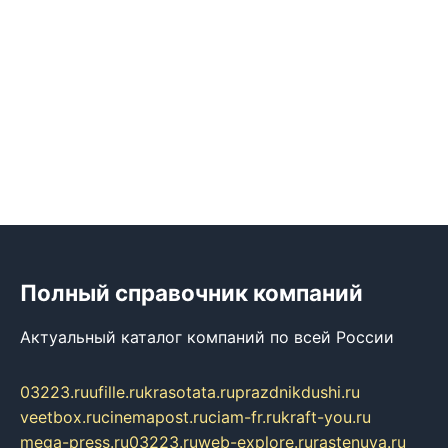
Полный справочник компаний
Актуальный каталог компаний по всей России
03223.ru
ufille.ru
krasotata.ru
prazdnikdushi.ru
veetbox.ru
cinemapost.ru
ciam-fr.ru
kraft-you.ru
mega-press.ru
03223.ru
web-explore.ru
rastenuya.ru