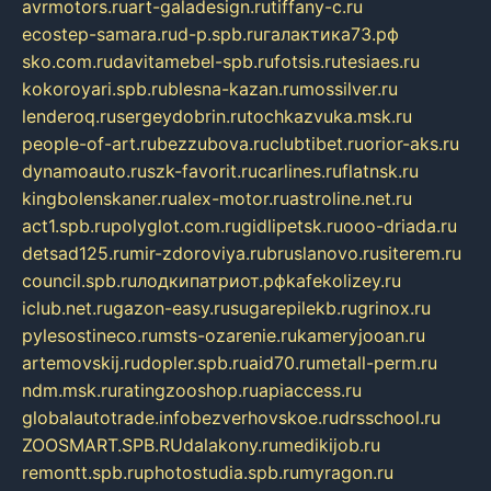
avrmotors.ru
art-galadesign.ru
tiffany-c.ru
ecostep-samara.ru
d-p.spb.ru
галактика73.рф
sko.com.ru
davitamebel-spb.ru
fotsis.ru
tesiaes.ru
kokoroyari.spb.ru
blesna-kazan.ru
mossilver.ru
lenderoq.ru
sergeydobrin.ru
tochkazvuka.msk.ru
people-of-art.ru
bezzubova.ru
clubtibet.ru
orior-aks.ru
dynamoauto.ru
szk-favorit.ru
carlines.ru
flatnsk.ru
kingbolenskaner.ru
alex-motor.ru
astroline.net.ru
act1.spb.ru
polyglot.com.ru
gidlipetsk.ru
ooo-driada.ru
detsad125.ru
mir-zdoroviya.ru
bruslanovo.ru
siterem.ru
council.spb.ru
лодкипатриот.рф
kafekolizey.ru
iclub.net.ru
gazon-easy.ru
sugarepilekb.ru
grinox.ru
pylesostineco.ru
msts-ozarenie.ru
kameryjooan.ru
artemovskij.ru
dopler.spb.ru
aid70.ru
metall-perm.ru
ndm.msk.ru
ratingzooshop.ru
apiaccess.ru
globalautotrade.info
bezverhovskoe.ru
drsschool.ru
ZOOSMART.SPB.RU
dalakony.ru
medikijob.ru
remontt.spb.ru
photostudia.spb.ru
myragon.ru