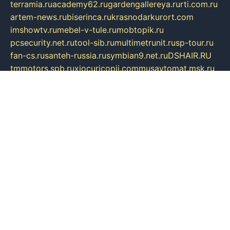
terramia.ru
academy62.ru
gardengallereya.ru
rti.com.ru
artem-news.ru
biserinca.ru
krasnodarkurort.com
imshowtv.ru
mebel-v-tule.ru
mobtopik.ru
pcsecurity.net.ru
tool-sib.ru
multimetrunit.ru
sp-tour.ru
fan-cs.ru
santeh-russia.ru
symbian9.net.ru
DSHAIR.RU
tmmotors.spb.ru
xjocuricopii.com
musavtomat.msk.ru
obustrojdom.ru
sovetcik.ru
ybaranovskaya.ru
ppknews.ru
cult-alshei.ru
JAPANRUSSIA.RU
proekciyamebel.ru
imper-finans.ru
rim.org.ru
glamourai.ru
brassminus.ru
zabor-pro.ru
ftn.pp.ru
dorogoe58.ru
laimengpacker.ru
kuzova-zapchasti.ru
sageerp.ru
taxodrom.ru
dsrazvitie.ru
hardcity.net.ru
ratinghomegames.ru
topservice25.ru
gubernyan.ru
gtglasslined.ru
ii4.ru
tssport.spb.ru
andorra24.com
blackwallstreet.ru
oboimos.ru
optim-doors.com.ru
ikuch.ru
nycr.org.ru
npa21.ru
vremya-ch.spb.ru
desert000.ru
ivtorgi.ru
ifiori.ru
catalog-statei.ru
dcv.org.ru
spetsmaster174.ru
ipkameryhiseeu.ru