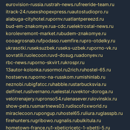
eurovision-russia.ru
strah-news.ru
freeride-team.ru
itrack-24.ru
sexshopexpress.ru
autostudiopro.ru
alabuga-cityhotel.ru
pornv.ru
atlantpereezd.ru
bud-em-znakomye.ru
a-cdc.ru
elektrostal-news.ru
korolevremont-market.ru
budem-znakomye.ru
oooagrosnab.ru
fpodaso.ru
emfire.ru
pro-otdelky.ru
ukrasotki.ru
seksuzbek.ru
seks-uzbek.ru
porno-vk.ru
sovratili.ru
olecoon.ru
vd-dosug.ru
adonyev.ru
rbc-news.ru
porno-skvirt.ru
krospr.ru
13autor-kolonka.ru
sormol.ru
2rich.ru
hostel-65.ru
hostserve.ru
porno-na-russkom.ru
mishinlab.ru
neznobi.ru
bigfatcc.ru
habble.ru
starbucksvia.ru
delfinet.ru
silvernano.ru
elestal.ru
vektor-doroga.ru
velotrenajery.ru
pronso54.ru
lenasever.ru
lovinskix.ru
show-pets.ru
smartnews03.ru
discofoxworld.ru
miraclecoon.ru
pongup.ru
hostel65.ru
liura.ru
glasspb.ru
firehunters.ru
gribowo.ru
gnalis.ru
bulkitula.ru
hometown-france.ru
1-xbeticricetc-1-xbetti-5.ru