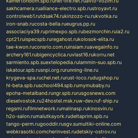
kamertondom.spb.ru
net-life.net.ru
avto-vozim.ru
sakhcamera.ru
alliance-electro.spb.ru
stroyavt.ru
controlweb1.ru
tdsak74.ru
kinzozo-ru.ru
kvotka.ru
iron-snab.ru
costa-bella.ru
eugrus.pp.ru
associaciya39.ru
primexpo.spb.ru
bezmorchin.ru
ia2.ru
cpt21.ru
ispecspb.ru
regahost.ru
kolosok-elita.ru
tae-kwon.ru
consrio.com.ru
insiam.ru
avegainfo.ru
archery161.ru
bigencyclica.ru
vlast16.ru
korru.net
sarmiento.spb.su
extelopedia.ru
lammin-suo.spb.ru
iskatour.spb.ru
snpi.org.ru
running-line.ru
krygeva-spa.ru
chel.net.ru
rust-loco.ru
dugshop.ru
hl-beta.spb.ru
school494.spb.ru
mymubaby.ru
epoha-metalband.ru
ngr.spb.ru
rusgosnews.com
dieselvostok.ru
24hostel.msk.ru
w-dev.ru
f-ship.ru
regsmi.ru
filmnetwork.ru
malinasp.ru
kinosvin.ru
h2o-salon.ru
malutkayork.ru
deltaprim.spb.ru
tango-perm.ru
gooddir.ru
sgv.su
multiki-online.com
webkrasotki.com
cherinvest.ru
detskiy-ostrov.ru