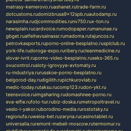
matrasy-kemerovo.ru
ashanet.ru
trade-farm.ru
dotcustoms.ru
domizbrusa9x12spb.ru
autodamp.ru
narasimha.ru
djcommodities.ru
nv750.ru
x-ton.ru
newsplain.ru
cardvoice.ru
modopaper.ru
manunae.ru
gbget.ru
alfeihavsalnassr.ru
madoma.ru
tajuncos.ru
petrovkasports.ru
porno-online-besplatno.ru
splclub.ru
york-life.ru
doroga-expo.ru
ribery.ru
cleanmedicine.ru
slovar-ivrit.ru
porno-video-besplatno.ru
seks-365.ru
ovucontrol.ru
sloty-igrovyye-avtomaty.ru
ru-industriya.ru
russkoe-porno-besplatno.ru
belgorod-day.ru
digilith.ru
pichkurovlab.ru
medic-today.ru
taksu.ru
comp123.ru
don-ykt.ru
teensvoice.ru
imgsharing.ru
domashnee-porno.ru
eva-elfie.ru
foto-tur.ru
biz-doska.ru
metropoltravel.ru
veslo-i-yakor.ru
borodino-media.ru
rostotsky.ru
regionufa.ru
weiss-bet.ru
zaryna.ru
casinotablet.ru
universalia.ru
remont-mebeli-moscow.ru
termomur.ru