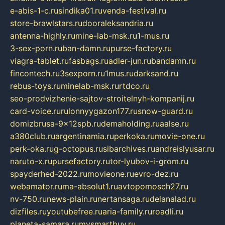
e-abis-1-c.ru
sindika01.ru
venda-festival.ru
store-brawlstars.ru
dooraleksandria.ru
antenna-highly.ru
mine-lab-msk.ru
1-mus.ru
3-sex-porn.ru
ban-damn.ru
purse-factory.ru
viagra-tablet.ru
fasbags.ru
adler-jun.ru
bandamn.ru
fincontech.ru
3sexporn.ru
1mus.ru
darksand.ru
rebus-toys.ru
minelab-msk.ru
rtdco.ru
seo-prodvizhenie-sajtov-stroitelnyh-kompanij.ru
card-voice.ru
rulonnyygazon177.ru
snow-guard.ru
domizbrusa-9x12spb.ru
demaholding.ru
aalse.ru
a380club.ru
argentinamia.ru
perkoka.ru
movie-one.ru
perk-oka.ru
g-octopus.ru
sibarchives.ru
andreislyusar.ru
naruto-x.ru
pursefactory.ru
tor-lyubov-i-grom.ru
spayderhed-2022.ru
movieone.ru
evro-dez.ru
webamator.ru
ma-absolut1.ru
avtopomosch27.ru
nv-750.ru
news-plain.ru
nertansaga.ru
delanalad.ru
dizfiles.ru
youtubefree.ru
aria-family.ru
roadli.ru
planeta-samara.ru
mysmartbuy.ru