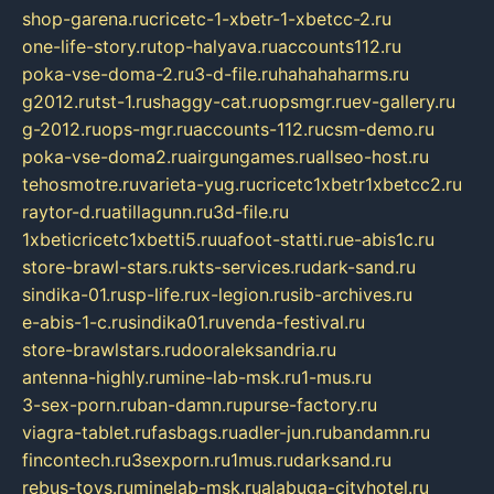
shop-garena.ru
cricetc-1-xbetr-1-xbetcc-2.ru
one-life-story.ru
top-halyava.ru
accounts112.ru
poka-vse-doma-2.ru
3-d-file.ru
hahahaharms.ru
g2012.ru
tst-1.ru
shaggy-cat.ru
opsmgr.ru
ev-gallery.ru
g-2012.ru
ops-mgr.ru
accounts-112.ru
csm-demo.ru
poka-vse-doma2.ru
airgungames.ru
allseo-host.ru
tehosmotre.ru
varieta-yug.ru
cricetc1xbetr1xbetcc2.ru
raytor-d.ru
atillagunn.ru
3d-file.ru
1xbeticricetc1xbetti5.ru
uafoot-statti.ru
e-abis1c.ru
store-brawl-stars.ru
kts-services.ru
dark-sand.ru
sindika-01.ru
sp-life.ru
x-legion.ru
sib-archives.ru
e-abis-1-c.ru
sindika01.ru
venda-festival.ru
store-brawlstars.ru
dooraleksandria.ru
antenna-highly.ru
mine-lab-msk.ru
1-mus.ru
3-sex-porn.ru
ban-damn.ru
purse-factory.ru
viagra-tablet.ru
fasbags.ru
adler-jun.ru
bandamn.ru
fincontech.ru
3sexporn.ru
1mus.ru
darksand.ru
rebus-toys.ru
minelab-msk.ru
alabuga-cityhotel.ru