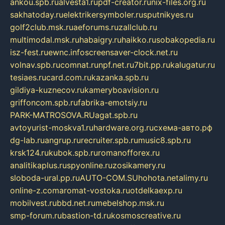
ankou.spb.ru
alvesta1.ru
pdf-creator.ru
nix-files.org.ru
sakhatoday.ru
elektrikersymboler.ru
sputnikyes.ru
golf2club.msk.ru
aeforums.ru
zallclub.ru
multimodal.msk.ru
habaigry.ru
haikko.ru
sobakopedia.ru
isz-fest.ru
ewnc.info
screensaver-clock.net.ru
volnav.spb.ru
comnat.ru
npf.net.ru
7bit.pp.ru
kalugatur.ru
tesiaes.ru
card.com.ru
kazanka.spb.ru
gildiya-kuznecov.ru
kameryboavision.ru
griffoncom.spb.ru
fabrika-emotsiy.ru
PARK-MATROSOVA.RU
agat.spb.ru
avtoyurist-moskva1.ru
hardware.org.ru
схема-авто.рф
dg-lab.ru
angrup.ru
recruiter.spb.ru
music8.spb.ru
krsk124.ru
kubok.spb.ru
romanofforex.ru
analitikaplus.ru
spyonline.ru
zosikamery.ru
sloboda-ural.pp.ru
AUTO-COM.SU
hohota.net
alimy.ru
online-z.com
aromat-vostoka.ru
otdelkaexp.ru
mobilvest.ru
bbd.net.ru
mebelshop.msk.ru
smp-forum.ru
bastion-td.ru
kosmoscreative.ru