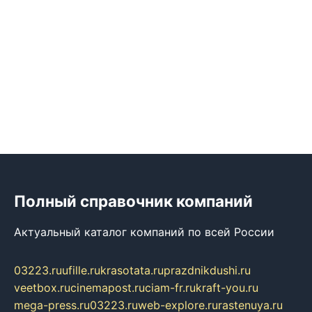
Полный справочник компаний
Актуальный каталог компаний по всей России
03223.ru
ufille.ru
krasotata.ru
prazdnikdushi.ru
veetbox.ru
cinemapost.ru
ciam-fr.ru
kraft-you.ru
mega-press.ru
03223.ru
web-explore.ru
rastenuya.ru