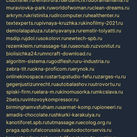
clubfisher.ru
remstirufa.ru
erdamchi.ru
doramamama.ru
muraviovka-park.ru
worldofwoman.ru
clean-dreams.ru
arkrym.ru
kristinita.ru
dircomputer.ru
healthenter.ru
textexperts.ru
pivnaya-kruzhka.ru
kinofilmy-2021.ru
demolalapaluza.ru
tanyavanya.ru
remstir-tolyatti.ru
msdip.ru
jdol.ru
sokolovr.ru
newtech-spb.ru
rezemkleim.ru
massage-tai.ru
seonub.ru
zvonitut.ru
biolisichka24.ru
mncraft-download.ru
algoritm-sistema.ru
godflesh.ru
ru-industria.ru
zebra-tlt.ru
okna-proficom.ru
erynok.ru
onlinekinospace.ru
startupstudio-fefu.ru
zarges-ru.ru
gegenjustizunrecht.ru
autobalashov.ru
utrovortu.ru
spiski-firm.ru
elara-m.ru
kinomusorka.ru
mkcslava.ru
2bets.ru
vintovoykompressor.ru
birminghamvsfulham.ru
sarmat-komp.ru
pioneeri.ru
amadis-chocolate.ru
shkurki-karakulya.ru
kanotiforet.spb.ru
tutmassage.ru
ecolog.org.ru
praga.spb.ru
falcorussia.ru
autodoctorservis.ru