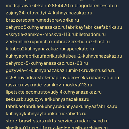
medsprawo-4-ka.ru
2864420.ru
blagodarenie-spb.ru
zajmy24.ru
tovudyi-4-kuhnyanazakaz.ru
brazzerscom.ru
medsprawo4ka.ru
xehyroo5kuhnyanazakaz.ru
fabrikayfabrikaefabrika.ru
vskrytie-zamkov-moskva-113.ru
biletnadom.ru
zed-online.ru
pimchax.ru
brazzers-hd.ru
z-host.ru
kitubeu2kuhnyanazakaz.ru
naperekate.ru
kuhnyaofabrikaufabrik.ru
kitubeu-2-kuhnyanazakaz.ru
xehyroo-5-kuhnyanazakaz.ru
cs-68.ru
guzywia-4-kuhnyanazakaz.ru
mir-tk.ru
vlknrussia.ru
cs68.ru
vladivostok-map.ru
video-seks.ru
bankaribi.ru
raszar.ru
vskrytie-zamkov-moskva113.ru
lipetsktelecom.ru
tovudyi4kuhnyanazakaz.ru
seksuzb.ru
guzywia4kuhnyanazakaz.ru
fabrikaofabrikaokuhny.ru
kuhnyaekuhnyaafabrika.ru
kuhnyaykuhnyayfabrika.ru
e-abis1c.ru
store-brawl-stars.ru
kts-services.ru
dark-sand.ru
sindika-01.ru
sp-life.ru
x-legion.ru
sib-archives.ru