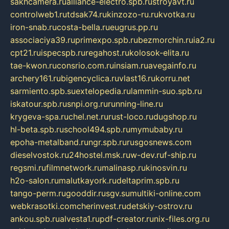
sakhcamera.ru
alliance-electro.spb.ru
stroyavt.ru
controlweb1.ru
tdsak74.ru
kinzozo-ru.ru
kvotka.ru
iron-snab.ru
costa-bella.ru
eugrus.pp.ru
associaciya39.ru
primexpo.spb.ru
bezmorchin.ru
ia2.ru
cpt21.ru
ispecspb.ru
regahost.ru
kolosok-elita.ru
tae-kwon.ru
consrio.com.ru
insiam.ru
avegainfo.ru
archery161.ru
bigencyclica.ru
vlast16.ru
korru.net
sarmiento.spb.su
extelopedia.ru
lammin-suo.spb.ru
iskatour.spb.ru
snpi.org.ru
running-line.ru
krygeva-spa.ru
chel.net.ru
rust-loco.ru
dugshop.ru
hl-beta.spb.ru
school494.spb.ru
mymubaby.ru
epoha-metalband.ru
ngr.spb.ru
rusgosnews.com
dieselvostok.ru
24hostel.msk.ru
w-dev.ru
f-ship.ru
regsmi.ru
filmnetwork.ru
malinasp.ru
kinosvin.ru
h2o-salon.ru
malutkayork.ru
deltaprim.spb.ru
tango-perm.ru
gooddir.ru
sgv.su
multiki-online.com
webkrasotki.com
cherinvest.ru
detskiy-ostrov.ru
ankou.spb.ru
alvesta1.ru
pdf-creator.ru
nix-files.org.ru