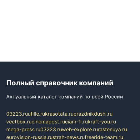
Полный справочник компаний
Актуальный каталог компаний по всей России
03223.ru
ufille.ru
krasotata.ru
prazdnikdushi.ru
veetbox.ru
cinemapost.ru
ciam-fr.ru
kraft-you.ru
mega-press.ru
03223.ru
web-explore.ru
rastenuya.ru
eurovision-russia.ru
strah-news.ru
freeride-team.ru