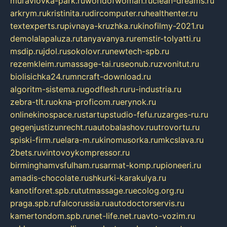
muraviovka-park.ru
worldofwoman.ru
clean-dreams.ru
arkrym.ru
kristinita.ru
dircomputer.ru
healthenter.ru
textexperts.ru
pivnaya-kruzhka.ru
kinofilmy-2021.ru
demolalapaluza.ru
tanyavanya.ru
remstir-tolyatti.ru
msdip.ru
jdol.ru
sokolovr.ru
newtech-spb.ru
rezemkleim.ru
massage-tai.ru
seonub.ru
zvonitut.ru
biolisichka24.ru
mncraft-download.ru
algoritm-sistema.ru
godflesh.ru
ru-industria.ru
zebra-tlt.ru
okna-proficom.ru
erynok.ru
onlinekinospace.ru
startupstudio-fefu.ru
zarges-ru.ru
gegenjustizunrecht.ru
autobalashov.ru
utrovortu.ru
spiski-firm.ru
elara-m.ru
kinomusorka.ru
mkcslava.ru
2bets.ru
vintovoykompressor.ru
birminghamvsfulham.ru
sarmat-komp.ru
pioneeri.ru
amadis-chocolate.ru
shkurki-karakulya.ru
kanotiforet.spb.ru
tutmassage.ru
ecolog.org.ru
praga.spb.ru
falcorussia.ru
autodoctorservis.ru
kamertondom.spb.ru
net-life.net.ru
avto-vozim.ru