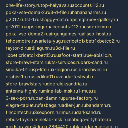
one-life-story.ru
top-halyava.ru
accounts112.ru
poka-vse-doma-2.ru
3-d-file.ru
hahahaharms.ru
g2012.ru
tst-1.ru
shaggy-cat.ru
opsmgr.ru
ev-gallery.ru
g-2012.ru
ops-mgr.ru
accounts-112.ru
csm-demo.ru
poka-vse-doma2.ru
airgungames.ru
allseo-host.ru
tehosmotre.ru
varieta-yug.ru
cricetc1xbetr1xbetcc2.ru
raytor-d.ru
atillagunn.ru
3d-file.ru
1xbeticricetc1xbetti5.ru
uafoot-statti.ru
e-abis1c.ru
store-brawl-stars.ru
kts-services.ru
dark-sand.ru
sindika-01.ru
sp-life.ru
x-legion.ru
sib-archives.ru
e-abis-1-c.ru
sindika01.ru
venda-festival.ru
store-brawlstars.ru
dooraleksandria.ru
antenna-highly.ru
mine-lab-msk.ru
1-mus.ru
3-sex-porn.ru
ban-damn.ru
purse-factory.ru
viagra-tablet.ru
fasbags.ru
adler-jun.ru
bandamn.ru
fincontech.ru
3sexporn.ru
1mus.ru
darksand.ru
rebus-toys.ru
minelab-msk.ru
alabuga-cityhotel.ru
medsprawo-4-ka.ru
2864420.ru
blagodarenie-spb.ru