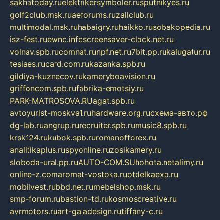
sakhatoday.ru
elektrikersymboler.ru
sputnikyes.ru
golf2club.msk.ru
aeforums.ru
zallclub.ru
multimodal.msk.ru
habaigry.ru
haikko.ru
sobakopedia.ru
isz-fest.ru
ewnc.info
screensaver-clock.net.ru
volnav.spb.ru
comnat.ru
npf.net.ru
7bit.pp.ru
kalugatur.ru
tesiaes.ru
card.com.ru
kazanka.spb.ru
gildiya-kuznecov.ru
kameryboavision.ru
griffoncom.spb.ru
fabrika-emotsiy.ru
PARK-MATROSOVA.RU
agat.spb.ru
avtoyurist-moskva1.ru
hardware.org.ru
схема-авто.рф
dg-lab.ru
angrup.ru
recruiter.spb.ru
music8.spb.ru
krsk124.ru
kubok.spb.ru
romanofforex.ru
analitikaplus.ru
spyonline.ru
zosikamery.ru
sloboda-ural.pp.ru
AUTO-COM.SU
hohota.net
alimy.ru
online-z.com
aromat-vostoka.ru
otdelkaexp.ru
mobilvest.ru
bbd.net.ru
mebelshop.msk.ru
smp-forum.ru
bastion-td.ru
kosmoscreative.ru
avrmotors.ru
art-galadesign.ru
tiffany-c.ru