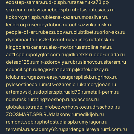
ecostep-samara.ru
d-p.spb.ru
галактика73.рф
sko.com.ru
davitamebel-spb.ru
fotsis.ru
tesiaes.ru
kokoroyari.spb.ru
blesna-kazan.ru
mossilver.ru
lenderoq.ru
sergeydobrin.ru
tochkazvuka.msk.ru
people-of-art.ru
bezzubova.ru
clubtibet.ru
orior-aks.ru
dynamoauto.ru
szk-favorit.ru
carlines.ru
flatnsk.ru
kingbolenskaner.ru
alex-motor.ru
astroline.net.ru
act1.spb.ru
polyglot.com.ru
gidlipetsk.ru
ooo-driada.ru
detsad125.ru
mir-zdoroviya.ru
bruslanovo.ru
siterem.ru
council.spb.ru
лодкипатриот.рф
kafekolizey.ru
iclub.net.ru
gazon-easy.ru
sugarepilekb.ru
grinox.ru
pylesostineco.ru
msts-ozarenie.ru
kameryjooan.ru
artemovskij.ru
dopler.spb.ru
aid70.ru
metall-perm.ru
ndm.msk.ru
ratingzooshop.ru
apiaccess.ru
globalautotrade.info
bezverhovskoe.ru
drsschool.ru
ZOOSMART.SPB.RU
dalakony.ru
medikijob.ru
remontt.spb.ru
photostudia.spb.ru
myragon.ru
terramia.ru
academy62.ru
gardengallereya.ru
rti.com.ru