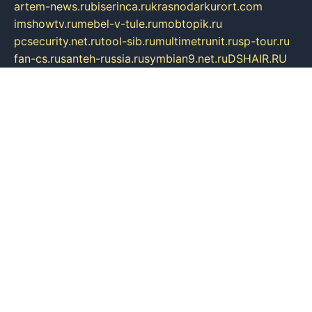
artem-news.ru
biserinca.ru
krasnodarkurort.com
imshowtv.ru
mebel-v-tule.ru
mobtopik.ru
pcsecurity.net.ru
tool-sib.ru
multimetrunit.ru
sp-tour.ru
fan-cs.ru
santeh-russia.ru
symbian9.net.ru
DSHAIR.RU
tmmotors.spb.ru
xjocuricopii.com
musavtomat.msk.ru
obustrojdom.ru
sovetcik.ru
ybaranovskaya.ru
ppknews.ru
cult-alshei.ru
JAPANRUSSIA.RU
proekciyamebel.ru
imper-finans.ru
rim.org.ru
glamourai.ru
brassminus.ru
zabor-pro.ru
ftn.pp.ru
dorogoe58.ru
laimengpacker.ru
kuzova-zapchasti.ru
sageerp.ru
taxodrom.ru
dsrazvitie.ru
hardcity.net.ru
ratinghomegames.ru
topservice25.ru
gubernyan.ru
gtglasslined.ru
ii4.ru
tssport.spb.ru
andorra24.com
blackwallstreet.ru
oboimos.ru
optim-doors.com.ru
ikuch.ru
nycr.org.ru
npa21.ru
vremya-ch.spb.ru
desert000.ru
ivtorgi.ru
ifiori.ru
catalog-statei.ru
dcv.org.ru
spetsmaster174.ru
ipkameryhiseeu.ru
dum26.ru
ruspol.spb.ru
fr-opendp.ru
kam-solnyshko.ru