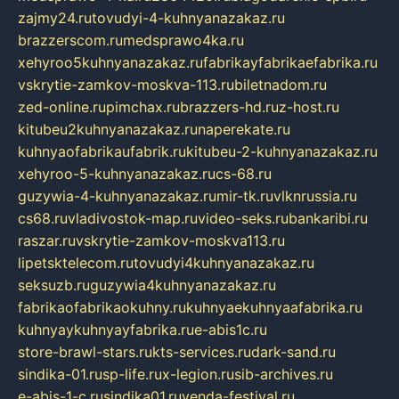
zajmy24.ru
tovudyi-4-kuhnyanazakaz.ru
brazzerscom.ru
medsprawo4ka.ru
xehyroo5kuhnyanazakaz.ru
fabrikayfabrikaefabrika.ru
vskrytie-zamkov-moskva-113.ru
biletnadom.ru
zed-online.ru
pimchax.ru
brazzers-hd.ru
z-host.ru
kitubeu2kuhnyanazakaz.ru
naperekate.ru
kuhnyaofabrikaufabrik.ru
kitubeu-2-kuhnyanazakaz.ru
xehyroo-5-kuhnyanazakaz.ru
cs-68.ru
guzywia-4-kuhnyanazakaz.ru
mir-tk.ru
vlknrussia.ru
cs68.ru
vladivostok-map.ru
video-seks.ru
bankaribi.ru
raszar.ru
vskrytie-zamkov-moskva113.ru
lipetsktelecom.ru
tovudyi4kuhnyanazakaz.ru
seksuzb.ru
guzywia4kuhnyanazakaz.ru
fabrikaofabrikaokuhny.ru
kuhnyaekuhnyaafabrika.ru
kuhnyaykuhnyayfabrika.ru
e-abis1c.ru
store-brawl-stars.ru
kts-services.ru
dark-sand.ru
sindika-01.ru
sp-life.ru
x-legion.ru
sib-archives.ru
e-abis-1-c.ru
sindika01.ru
venda-festival.ru