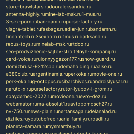
store-brawlstars.ru
dooraleksandria.ru
antenna-highly.ru
mine-lab-msk.ru
1-mus.ru
3-sex-porn.ru
ban-damn.ru
purse-factory.ru
viagra-tablet.ru
fasbags.ru
adler-jun.ru
bandamn.ru
fincontech.ru
3sexporn.ru
1mus.ru
darksand.ru
rebus-toys.ru
minelab-msk.ru
rtdco.ru
seo-prodvizhenie-sajtov-stroitelnyh-kompanij.ru
card-voice.ru
rulonnyygazon177.ru
snow-guard.ru
domizbrusa-9x12spb.ru
demaholding.ru
aalse.ru
a380club.ru
argentinamia.ru
perkoka.ru
movie-one.ru
perk-oka.ru
g-octopus.ru
sibarchives.ru
andreislyusar.ru
naruto-x.ru
pursefactory.ru
tor-lyubov-i-grom.ru
spayderhed-2022.ru
movieone.ru
evro-dez.ru
webamator.ru
ma-absolut1.ru
avtopomosch27.ru
nv-750.ru
news-plain.ru
nertansaga.ru
delanalad.ru
dizfiles.ru
youtubefree.ru
aria-family.ru
roadli.ru
planeta-samara.ru
mysmartbuy.ru
matrasy-kemerovo.ru
ashanet.ru
trade-farm.ru