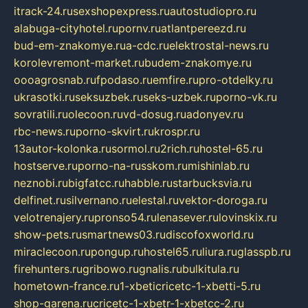
itrack-24.ru
sexshopexpress.ru
autostudiopro.ru
alabuga-cityhotel.ru
pornv.ru
atlantpereezd.ru
bud-em-znakomye.ru
a-cdc.ru
elektrostal-news.ru
korolevremont-market.ru
budem-znakomye.ru
oooagrosnab.ru
fpodaso.ru
emfire.ru
pro-otdelky.ru
ukrasotki.ru
seksuzbek.ru
seks-uzbek.ru
porno-vk.ru
sovratili.ru
olecoon.ru
vd-dosug.ru
adonyev.ru
rbc-news.ru
porno-skvirt.ru
krospr.ru
13autor-kolonka.ru
sormol.ru
2rich.ru
hostel-65.ru
hostserve.ru
porno-na-russkom.ru
mishinlab.ru
neznobi.ru
bigfatcc.ru
habble.ru
starbucksvia.ru
delfinet.ru
silvernano.ru
elestal.ru
vektor-doroga.ru
velotrenajery.ru
pronso54.ru
lenasever.ru
lovinskix.ru
show-pets.ru
smartnews03.ru
discofoxworld.ru
miraclecoon.ru
pongup.ru
hostel65.ru
liura.ru
glasspb.ru
firehunters.ru
gribowo.ru
gnalis.ru
bulkitula.ru
hometown-france.ru
1-xbeticricetc-1-xbetti-5.ru
shop-garena.ru
cricetc-1-xbetr-1-xbetcc-2.ru