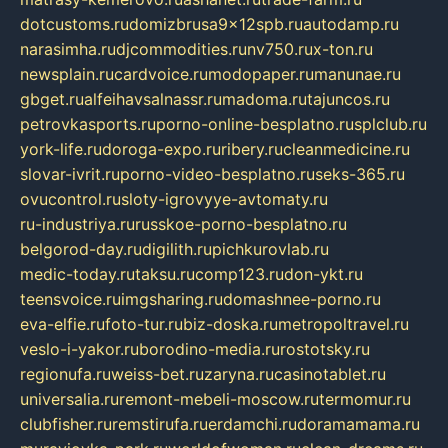
dotcustoms.ru
domizbrusa9x12spb.ru
autodamp.ru
narasimha.ru
djcommodities.ru
nv750.ru
x-ton.ru
newsplain.ru
cardvoice.ru
modopaper.ru
manunae.ru
gbget.ru
alfeihavsalnassr.ru
madoma.ru
tajuncos.ru
petrovkasports.ru
porno-online-besplatno.ru
splclub.ru
york-life.ru
doroga-expo.ru
ribery.ru
cleanmedicine.ru
slovar-ivrit.ru
porno-video-besplatno.ru
seks-365.ru
ovucontrol.ru
sloty-igrovyye-avtomaty.ru
ru-industriya.ru
russkoe-porno-besplatno.ru
belgorod-day.ru
digilith.ru
pichkurovlab.ru
medic-today.ru
taksu.ru
comp123.ru
don-ykt.ru
teensvoice.ru
imgsharing.ru
domashnee-porno.ru
eva-elfie.ru
foto-tur.ru
biz-doska.ru
metropoltravel.ru
veslo-i-yakor.ru
borodino-media.ru
rostotsky.ru
regionufa.ru
weiss-bet.ru
zaryna.ru
casinotablet.ru
universalia.ru
remont-mebeli-moscow.ru
termomur.ru
clubfisher.ru
remstirufa.ru
erdamchi.ru
doramamama.ru