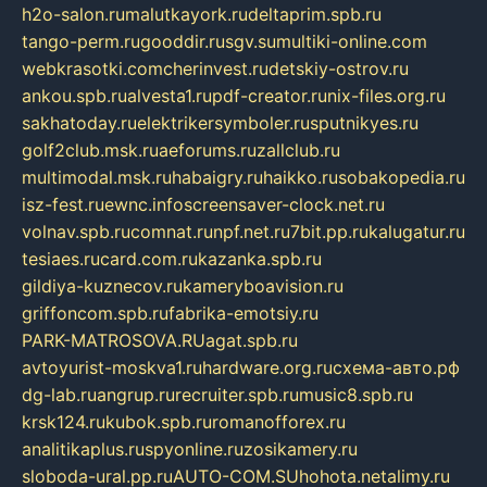
h2o-salon.ru
malutkayork.ru
deltaprim.spb.ru
tango-perm.ru
gooddir.ru
sgv.su
multiki-online.com
webkrasotki.com
cherinvest.ru
detskiy-ostrov.ru
ankou.spb.ru
alvesta1.ru
pdf-creator.ru
nix-files.org.ru
sakhatoday.ru
elektrikersymboler.ru
sputnikyes.ru
golf2club.msk.ru
aeforums.ru
zallclub.ru
multimodal.msk.ru
habaigry.ru
haikko.ru
sobakopedia.ru
isz-fest.ru
ewnc.info
screensaver-clock.net.ru
volnav.spb.ru
comnat.ru
npf.net.ru
7bit.pp.ru
kalugatur.ru
tesiaes.ru
card.com.ru
kazanka.spb.ru
gildiya-kuznecov.ru
kameryboavision.ru
griffoncom.spb.ru
fabrika-emotsiy.ru
PARK-MATROSOVA.RU
agat.spb.ru
avtoyurist-moskva1.ru
hardware.org.ru
схема-авто.рф
dg-lab.ru
angrup.ru
recruiter.spb.ru
music8.spb.ru
krsk124.ru
kubok.spb.ru
romanofforex.ru
analitikaplus.ru
spyonline.ru
zosikamery.ru
sloboda-ural.pp.ru
AUTO-COM.SU
hohota.net
alimy.ru