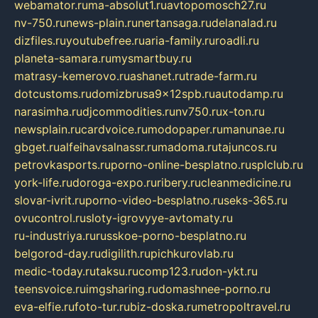
webamator.ru
ma-absolut1.ru
avtopomosch27.ru
nv-750.ru
news-plain.ru
nertansaga.ru
delanalad.ru
dizfiles.ru
youtubefree.ru
aria-family.ru
roadli.ru
planeta-samara.ru
mysmartbuy.ru
matrasy-kemerovo.ru
ashanet.ru
trade-farm.ru
dotcustoms.ru
domizbrusa9x12spb.ru
autodamp.ru
narasimha.ru
djcommodities.ru
nv750.ru
x-ton.ru
newsplain.ru
cardvoice.ru
modopaper.ru
manunae.ru
gbget.ru
alfeihavsalnassr.ru
madoma.ru
tajuncos.ru
petrovkasports.ru
porno-online-besplatno.ru
splclub.ru
york-life.ru
doroga-expo.ru
ribery.ru
cleanmedicine.ru
slovar-ivrit.ru
porno-video-besplatno.ru
seks-365.ru
ovucontrol.ru
sloty-igrovyye-avtomaty.ru
ru-industriya.ru
russkoe-porno-besplatno.ru
belgorod-day.ru
digilith.ru
pichkurovlab.ru
medic-today.ru
taksu.ru
comp123.ru
don-ykt.ru
teensvoice.ru
imgsharing.ru
domashnee-porno.ru
eva-elfie.ru
foto-tur.ru
biz-doska.ru
metropoltravel.ru