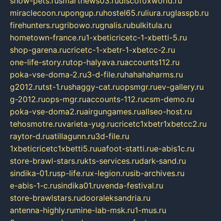
show-pets.ru
smartnews03.ru
discofoxworld.ru
miraclecoon.ru
pongup.ru
hostel65.ru
liura.ru
glasspb.ru
firehunters.ru
gribowo.ru
gnalis.ru
bulkitula.ru
hometown-france.ru
1-xbeticricetc-1-xbetti-5.ru
shop-garena.ru
cricetc-1-xbetr-1-xbetcc-2.ru
one-life-story.ru
top-halyava.ru
accounts112.ru
poka-vse-doma-2.ru
3-d-file.ru
hahahaharms.ru
g2012.ru
tst-1.ru
shaggy-cat.ru
opsmgr.ru
ev-gallery.ru
g-2012.ru
ops-mgr.ru
accounts-112.ru
csm-demo.ru
poka-vse-doma2.ru
airgungames.ru
allseo-host.ru
tehosmotre.ru
varieta-yug.ru
cricetc1xbetr1xbetcc2.ru
raytor-d.ru
atillagunn.ru
3d-file.ru
1xbeticricetc1xbetti5.ru
uafoot-statti.ru
e-abis1c.ru
store-brawl-stars.ru
kts-services.ru
dark-sand.ru
sindika-01.ru
sp-life.ru
x-legion.ru
sib-archives.ru
e-abis-1-c.ru
sindika01.ru
venda-festival.ru
store-brawlstars.ru
dooraleksandria.ru
antenna-highly.ru
mine-lab-msk.ru
1-mus.ru