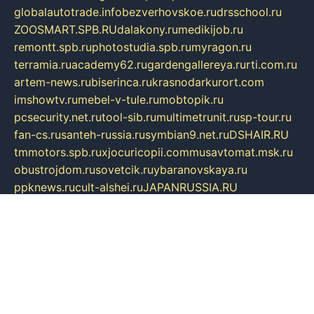
globalautotrade.info
bezverhovskoe.ru
drsschool.ru
ZOOSMART.SPB.RU
dalakony.ru
medikijob.ru
remontt.spb.ru
photostudia.spb.ru
myragon.ru
terramia.ru
academy62.ru
gardengallereya.ru
rti.com.ru
artem-news.ru
biserinca.ru
krasnodarkurort.com
imshowtv.ru
mebel-v-tule.ru
mobtopik.ru
pcsecurity.net.ru
tool-sib.ru
multimetrunit.ru
sp-tour.ru
fan-cs.ru
santeh-russia.ru
symbian9.net.ru
DSHAIR.RU
tmmotors.spb.ru
xjocuricopii.com
musavtomat.msk.ru
obustrojdom.ru
sovetcik.ru
ybaranovskaya.ru
ppknews.ru
cult-alshei.ru
JAPANRUSSIA.RU
proekciyamebel.ru
imper-finans.ru
rim.org.ru
glamourai.ru
brassminus.ru
zabor-pro.ru
ftn.pp.ru
dorogoe58.ru
laimengpacker.ru
kuzova-zapchasti.ru
sageerp.ru
taxodrom.ru
dsrazvitie.ru
hardcity.net.ru
ratinghomegames.ru
topservice25.ru
gubernyan.ru
gtglasslined.ru
ii4.ru
tssport.spb.ru
andorra24.com
blackwallstreet.ru
oboimos.ru
optim-doors.com.ru