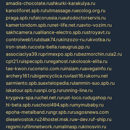
amadis-chocolate.ru
shkurki-karakulya.ru
kanotiforet.spb.ru
tutmassage.ru
ecolog.org.ru
praga.spb.ru
falcorussia.ru
autodoctorservis.ru
kamertondom.spb.ru
net-life.net.ru
avto-vozim.ru
sakhcamera.ru
alliance-electro.spb.ru
stroyavt.ru
controlweb1.ru
tdsak74.ru
kinzozo-ru.ru
kvotka.ru
iron-snab.ru
costa-bella.ru
eugrus.pp.ru
associaciya39.ru
primexpo.spb.ru
bezmorchin.ru
ia2.ru
cpt21.ru
ispecspb.ru
regahost.ru
kolosok-elita.ru
tae-kwon.ru
consrio.com.ru
insiam.ru
avegainfo.ru
archery161.ru
bigencyclica.ru
vlast16.ru
korru.net
sarmiento.spb.su
extelopedia.ru
lammin-suo.spb.ru
iskatour.spb.ru
snpi.org.ru
running-line.ru
krygeva-spa.ru
chel.net.ru
rust-loco.ru
dugshop.ru
hl-beta.spb.ru
school494.spb.ru
mymubaby.ru
epoha-metalband.ru
ngr.spb.ru
rusgosnews.com
dieselvostok.ru
24hostel.msk.ru
w-dev.ru
f-ship.ru
regsmi.ru
filmnetwork.ru
malinasp.ru
kinosvin.ru