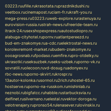
03223.ru
ufille.ru
krasotata.ru
prazdnikdushi.ru
veetbox.ru
cinemapost.ru
ciam-fr.ru
kraft-you.ru
mega-press.ru
03223.ru
web-explore.ru
rastenuya.ru
eurovision-russia.ru
strah-news.ru
freeride-team.ru
itrack-24.ru
sexshopexpress.ru
autostudiopro.ru
alabuga-cityhotel.ru
pornv.ru
atlantpereezd.ru
bud-em-znakomye.ru
a-cdc.ru
elektrostal-news.ru
korolevremont-market.ru
budem-znakomye.ru
oooagrosnab.ru
fpodaso.ru
emfire.ru
pro-otdelky.ru
ukrasotki.ru
seksuzbek.ru
seks-uzbek.ru
porno-vk.ru
sovratili.ru
olecoon.ru
vd-dosug.ru
adonyev.ru
rbc-news.ru
porno-skvirt.ru
krospr.ru
13autor-kolonka.ru
sormol.ru
2rich.ru
hostel-65.ru
hostserve.ru
porno-na-russkom.ru
mishinlab.ru
neznobi.ru
bigfatcc.ru
habble.ru
starbucksvia.ru
delfinet.ru
silvernano.ru
elestal.ru
vektor-doroga.ru
velotrenajery.ru
pronso54.ru
lenasever.ru
lovinskix.ru