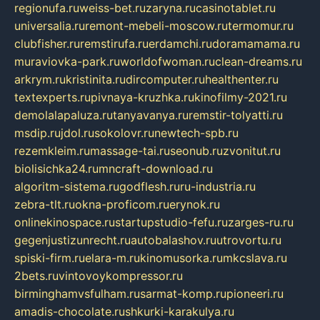
regionufa.ru
weiss-bet.ru
zaryna.ru
casinotablet.ru
universalia.ru
remont-mebeli-moscow.ru
termomur.ru
clubfisher.ru
remstirufa.ru
erdamchi.ru
doramamama.ru
muraviovka-park.ru
worldofwoman.ru
clean-dreams.ru
arkrym.ru
kristinita.ru
dircomputer.ru
healthenter.ru
textexperts.ru
pivnaya-kruzhka.ru
kinofilmy-2021.ru
demolalapaluza.ru
tanyavanya.ru
remstir-tolyatti.ru
msdip.ru
jdol.ru
sokolovr.ru
newtech-spb.ru
rezemkleim.ru
massage-tai.ru
seonub.ru
zvonitut.ru
biolisichka24.ru
mncraft-download.ru
algoritm-sistema.ru
godflesh.ru
ru-industria.ru
zebra-tlt.ru
okna-proficom.ru
erynok.ru
onlinekinospace.ru
startupstudio-fefu.ru
zarges-ru.ru
gegenjustizunrecht.ru
autobalashov.ru
utrovortu.ru
spiski-firm.ru
elara-m.ru
kinomusorka.ru
mkcslava.ru
2bets.ru
vintovoykompressor.ru
birminghamvsfulham.ru
sarmat-komp.ru
pioneeri.ru
amadis-chocolate.ru
shkurki-karakulya.ru