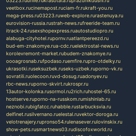
03223.ru
ufille.ru
krasotata.ru
prazdnikdushi.ru
veetbox.ru
cinemapost.ru
ciam-fr.ru
kraft-you.ru
mega-press.ru
03223.ru
web-explore.ru
rastenuya.ru
eurovision-russia.ru
strah-news.ru
freeride-team.ru
itrack-24.ru
sexshopexpress.ru
autostudiopro.ru
alabuga-cityhotel.ru
pornv.ru
atlantpereezd.ru
bud-em-znakomye.ru
a-cdc.ru
elektrostal-news.ru
korolevremont-market.ru
budem-znakomye.ru
oooagrosnab.ru
fpodaso.ru
emfire.ru
pro-otdelky.ru
ukrasotki.ru
seksuzbek.ru
seks-uzbek.ru
porno-vk.ru
sovratili.ru
olecoon.ru
vd-dosug.ru
adonyev.ru
rbc-news.ru
porno-skvirt.ru
krospr.ru
13autor-kolonka.ru
sormol.ru
2rich.ru
hostel-65.ru
hostserve.ru
porno-na-russkom.ru
mishinlab.ru
neznobi.ru
bigfatcc.ru
habble.ru
starbucksvia.ru
delfinet.ru
silvernano.ru
elestal.ru
vektor-doroga.ru
velotrenajery.ru
pronso54.ru
lenasever.ru
lovinskix.ru
show-pets.ru
smartnews03.ru
discofoxworld.ru