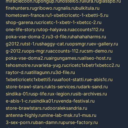
miraclecoon.ru
pongup.ru
hostel65.ru
liura.ru
glasspb.ru
firehunters.ru
gribowo.ru
gnalis.ru
bulkitula.ru
hometown-france.ru
1-xbeticricetc-1-xbetti-5.ru
shop-garena.ru
cricetc-1-xbetr-1-xbetcc-2.ru
one-life-story.ru
top-halyava.ru
accounts112.ru
poka-vse-doma-2.ru
3-d-file.ru
hahahaharms.ru
g2012.ru
tst-1.ru
shaggy-cat.ru
opsmgr.ru
ev-gallery.ru
g-2012.ru
ops-mgr.ru
accounts-112.ru
csm-demo.ru
poka-vse-doma2.ru
airgungames.ru
allseo-host.ru
tehosmotre.ru
varieta-yug.ru
cricetc1xbetr1xbetcc2.ru
raytor-d.ru
atillagunn.ru
3d-file.ru
1xbeticricetc1xbetti5.ru
uafoot-statti.ru
e-abis1c.ru
store-brawl-stars.ru
kts-services.ru
dark-sand.ru
sindika-01.ru
sp-life.ru
x-legion.ru
sib-archives.ru
e-abis-1-c.ru
sindika01.ru
venda-festival.ru
store-brawlstars.ru
dooraleksandria.ru
antenna-highly.ru
mine-lab-msk.ru
1-mus.ru
3-sex-porn.ru
ban-damn.ru
purse-factory.ru