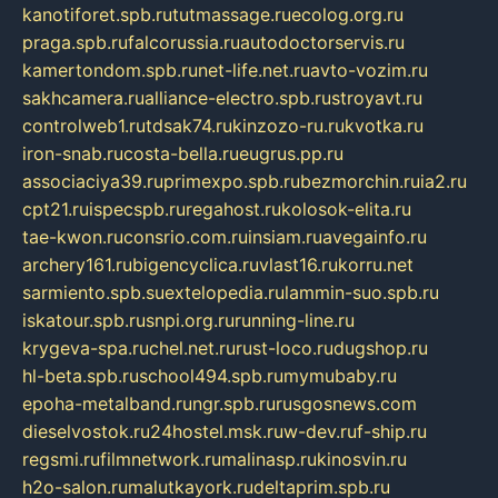
kanotiforet.spb.ru
tutmassage.ru
ecolog.org.ru
praga.spb.ru
falcorussia.ru
autodoctorservis.ru
kamertondom.spb.ru
net-life.net.ru
avto-vozim.ru
sakhcamera.ru
alliance-electro.spb.ru
stroyavt.ru
controlweb1.ru
tdsak74.ru
kinzozo-ru.ru
kvotka.ru
iron-snab.ru
costa-bella.ru
eugrus.pp.ru
associaciya39.ru
primexpo.spb.ru
bezmorchin.ru
ia2.ru
cpt21.ru
ispecspb.ru
regahost.ru
kolosok-elita.ru
tae-kwon.ru
consrio.com.ru
insiam.ru
avegainfo.ru
archery161.ru
bigencyclica.ru
vlast16.ru
korru.net
sarmiento.spb.su
extelopedia.ru
lammin-suo.spb.ru
iskatour.spb.ru
snpi.org.ru
running-line.ru
krygeva-spa.ru
chel.net.ru
rust-loco.ru
dugshop.ru
hl-beta.spb.ru
school494.spb.ru
mymubaby.ru
epoha-metalband.ru
ngr.spb.ru
rusgosnews.com
dieselvostok.ru
24hostel.msk.ru
w-dev.ru
f-ship.ru
regsmi.ru
filmnetwork.ru
malinasp.ru
kinosvin.ru
h2o-salon.ru
malutkayork.ru
deltaprim.spb.ru