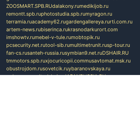
ZOOSMART.SPB.RU
dalakony.ru
medikijob.ru
remontt.spb.ru
photostudia.spb.ru
myragon.ru
terramia.ru
academy62.ru
gardengallereya.ru
rti.com.ru
artem-news.ru
biserinca.ru
krasnodarkurort.com
imshowtv.ru
mebel-v-tule.ru
mobtopik.ru
pcsecurity.net.ru
tool-sib.ru
multimetrunit.ru
sp-tour.ru
fan-cs.ru
santeh-russia.ru
symbian9.net.ru
DSHAIR.RU
tmmotors.spb.ru
xjocuricopii.com
musavtomat.msk.ru
obustrojdom.ru
sovetcik.ru
ybaranovskaya.ru
ppknews.ru
cult-alshei.ru
JAPANRUSSIA.RU
proekciyamebel.ru
imper-finans.ru
rim.org.ru
glamourai.ru
brassminus.ru
zabor-pro.ru
ftn.pp.ru
dorogoe58.ru
laimengpacker.ru
kuzova-zapchasti.ru
sageerp.ru
taxodrom.ru
dsrazvitie.ru
hardcity.net.ru
ratinghomegames.ru
topservice25.ru
gubernyan.ru
gtglasslined.ru
ii4.ru
tssport.spb.ru
andorra24.com
blackwallstreet.ru
oboimos.ru
optim-doors.com.ru
ikuch.ru
nycr.org.ru
npa21.ru
vremya-ch.spb.ru