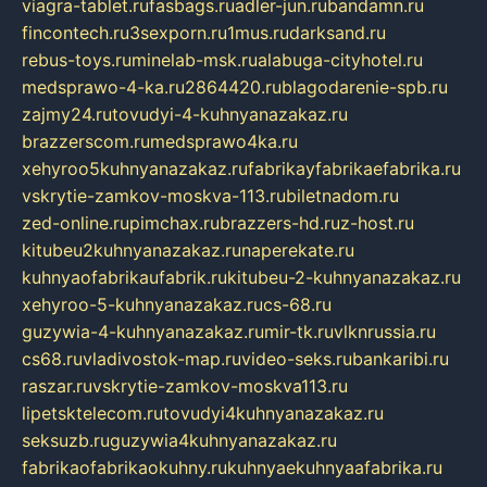
viagra-tablet.ru
fasbags.ru
adler-jun.ru
bandamn.ru
fincontech.ru
3sexporn.ru
1mus.ru
darksand.ru
rebus-toys.ru
minelab-msk.ru
alabuga-cityhotel.ru
medsprawo-4-ka.ru
2864420.ru
blagodarenie-spb.ru
zajmy24.ru
tovudyi-4-kuhnyanazakaz.ru
brazzerscom.ru
medsprawo4ka.ru
xehyroo5kuhnyanazakaz.ru
fabrikayfabrikaefabrika.ru
vskrytie-zamkov-moskva-113.ru
biletnadom.ru
zed-online.ru
pimchax.ru
brazzers-hd.ru
z-host.ru
kitubeu2kuhnyanazakaz.ru
naperekate.ru
kuhnyaofabrikaufabrik.ru
kitubeu-2-kuhnyanazakaz.ru
xehyroo-5-kuhnyanazakaz.ru
cs-68.ru
guzywia-4-kuhnyanazakaz.ru
mir-tk.ru
vlknrussia.ru
cs68.ru
vladivostok-map.ru
video-seks.ru
bankaribi.ru
raszar.ru
vskrytie-zamkov-moskva113.ru
lipetsktelecom.ru
tovudyi4kuhnyanazakaz.ru
seksuzb.ru
guzywia4kuhnyanazakaz.ru
fabrikaofabrikaokuhny.ru
kuhnyaekuhnyaafabrika.ru