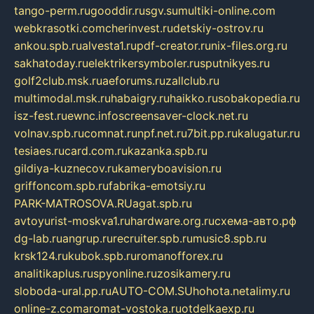
tango-perm.ru
gooddir.ru
sgv.su
multiki-online.com
webkrasotki.com
cherinvest.ru
detskiy-ostrov.ru
ankou.spb.ru
alvesta1.ru
pdf-creator.ru
nix-files.org.ru
sakhatoday.ru
elektrikersymboler.ru
sputnikyes.ru
golf2club.msk.ru
aeforums.ru
zallclub.ru
multimodal.msk.ru
habaigry.ru
haikko.ru
sobakopedia.ru
isz-fest.ru
ewnc.info
screensaver-clock.net.ru
volnav.spb.ru
comnat.ru
npf.net.ru
7bit.pp.ru
kalugatur.ru
tesiaes.ru
card.com.ru
kazanka.spb.ru
gildiya-kuznecov.ru
kameryboavision.ru
griffoncom.spb.ru
fabrika-emotsiy.ru
PARK-MATROSOVA.RU
agat.spb.ru
avtoyurist-moskva1.ru
hardware.org.ru
схема-авто.рф
dg-lab.ru
angrup.ru
recruiter.spb.ru
music8.spb.ru
krsk124.ru
kubok.spb.ru
romanofforex.ru
analitikaplus.ru
spyonline.ru
zosikamery.ru
sloboda-ural.pp.ru
AUTO-COM.SU
hohota.net
alimy.ru
online-z.com
aromat-vostoka.ru
otdelkaexp.ru