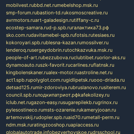
mobilvest.ru
bbd.net.ru
mebelshop.msk.ru
smp-forum.ru
bastion-td.ru
kosmoscreative.ru
avrmotors.ru
art-galadesign.ru
tiffany-c.ru
ecostep-samara.ru
d-p.spb.ru
галактика73.рф
sko.com.ru
davitamebel-spb.ru
fotsis.ru
tesiaes.ru
kokoroyari.spb.ru
blesna-kazan.ru
mossilver.ru
lenderoq.ru
sergeydobrin.ru
tochkazvuka.msk.ru
people-of-art.ru
bezzubova.ru
clubtibet.ru
orior-aks.ru
dynamoauto.ru
szk-favorit.ru
carlines.ru
flatnsk.ru
kingbolenskaner.ru
alex-motor.ru
astroline.net.ru
act1.spb.ru
polyglot.com.ru
gidlipetsk.ru
ooo-driada.ru
detsad125.ru
mir-zdoroviya.ru
bruslanovo.ru
siterem.ru
council.spb.ru
лодкипатриот.рф
kafekolizey.ru
iclub.net.ru
gazon-easy.ru
sugarepilekb.ru
grinox.ru
pylesostineco.ru
msts-ozarenie.ru
kameryjooan.ru
artemovskij.ru
dopler.spb.ru
aid70.ru
metall-perm.ru
ndm.msk.ru
ratingzooshop.ru
apiaccess.ru
globalautotrade.info
bezverhovskoe.ru
drsschool.ru