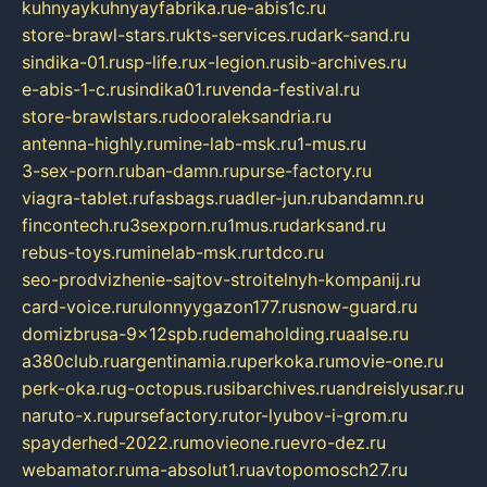
kuhnyaykuhnyayfabrika.ru
e-abis1c.ru
store-brawl-stars.ru
kts-services.ru
dark-sand.ru
sindika-01.ru
sp-life.ru
x-legion.ru
sib-archives.ru
e-abis-1-c.ru
sindika01.ru
venda-festival.ru
store-brawlstars.ru
dooraleksandria.ru
antenna-highly.ru
mine-lab-msk.ru
1-mus.ru
3-sex-porn.ru
ban-damn.ru
purse-factory.ru
viagra-tablet.ru
fasbags.ru
adler-jun.ru
bandamn.ru
fincontech.ru
3sexporn.ru
1mus.ru
darksand.ru
rebus-toys.ru
minelab-msk.ru
rtdco.ru
seo-prodvizhenie-sajtov-stroitelnyh-kompanij.ru
card-voice.ru
rulonnyygazon177.ru
snow-guard.ru
domizbrusa-9x12spb.ru
demaholding.ru
aalse.ru
a380club.ru
argentinamia.ru
perkoka.ru
movie-one.ru
perk-oka.ru
g-octopus.ru
sibarchives.ru
andreislyusar.ru
naruto-x.ru
pursefactory.ru
tor-lyubov-i-grom.ru
spayderhed-2022.ru
movieone.ru
evro-dez.ru
webamator.ru
ma-absolut1.ru
avtopomosch27.ru