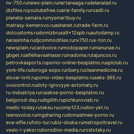
nv-750.ru
news-plain.ru
nertansaga.ru
delanalad.ru
dizfiles.ru
youtubefree.ru
aria-family.ru
roadli.ru
planeta-samara.ru
mysmartbuy.ru
matrasy-kemerovo.ru
ashanet.ru
trade-farm.ru
dotcustoms.ru
domizbrusa9x12spb.ru
autodamp.ru
narasimha.ru
djcommodities.ru
nv750.ru
x-ton.ru
newsplain.ru
cardvoice.ru
modopaper.ru
manunae.ru
gbget.ru
alfeihavsalnassr.ru
madoma.ru
tajuncos.ru
petrovkasports.ru
porno-online-besplatno.ru
splclub.ru
york-life.ru
doroga-expo.ru
ribery.ru
cleanmedicine.ru
slovar-ivrit.ru
porno-video-besplatno.ru
seks-365.ru
ovucontrol.ru
sloty-igrovyye-avtomaty.ru
ru-industriya.ru
russkoe-porno-besplatno.ru
belgorod-day.ru
digilith.ru
pichkurovlab.ru
medic-today.ru
taksu.ru
comp123.ru
don-ykt.ru
teensvoice.ru
imgsharing.ru
domashnee-porno.ru
eva-elfie.ru
foto-tur.ru
biz-doska.ru
metropoltravel.ru
veslo-i-yakor.ru
borodino-media.ru
rostotsky.ru