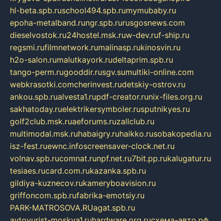
hl-beta.spb.ru
school494.spb.ru
mymubaby.ru
epoha-metalband.ru
ngr.spb.ru
rusgosnews.com
dieselvostok.ru
24hostel.msk.ru
w-dev.ru
f-ship.ru
regsmi.ru
filmnetwork.ru
malinasp.ru
kinosvin.ru
h2o-salon.ru
malutkayork.ru
deltaprim.spb.ru
tango-perm.ru
gooddir.ru
sgv.su
multiki-online.com
webkrasotki.com
cherinvest.ru
detskiy-ostrov.ru
ankou.spb.ru
alvesta1.ru
pdf-creator.ru
nix-files.org.ru
sakhatoday.ru
elektrikersymboler.ru
sputnikyes.ru
golf2club.msk.ru
aeforums.ru
zallclub.ru
multimodal.msk.ru
habaigry.ru
haikko.ru
sobakopedia.ru
isz-fest.ru
ewnc.info
screensaver-clock.net.ru
volnav.spb.ru
comnat.ru
npf.net.ru
7bit.pp.ru
kalugatur.ru
tesiaes.ru
card.com.ru
kazanka.spb.ru
gildiya-kuznecov.ru
kameryboavision.ru
griffoncom.spb.ru
fabrika-emotsiy.ru
PARK-MATROSOVA.RU
agat.spb.ru
avtoyurist-moskva1.ru
hardware.org.ru
схема-авто.рф