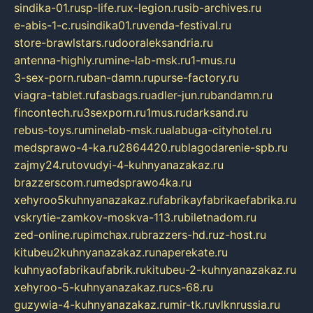
sindika-01.ru
sp-life.ru
x-legion.ru
sib-archives.ru
e-abis-1-c.ru
sindika01.ru
venda-festival.ru
store-brawlstars.ru
dooraleksandria.ru
antenna-highly.ru
mine-lab-msk.ru
1-mus.ru
3-sex-porn.ru
ban-damn.ru
purse-factory.ru
viagra-tablet.ru
fasbags.ru
adler-jun.ru
bandamn.ru
fincontech.ru
3sexporn.ru
1mus.ru
darksand.ru
rebus-toys.ru
minelab-msk.ru
alabuga-cityhotel.ru
medsprawo-4-ka.ru
2864420.ru
blagodarenie-spb.ru
zajmy24.ru
tovudyi-4-kuhnyanazakaz.ru
brazzerscom.ru
medsprawo4ka.ru
xehyroo5kuhnyanazakaz.ru
fabrikayfabrikaefabrika.ru
vskrytie-zamkov-moskva-113.ru
biletnadom.ru
zed-online.ru
pimchax.ru
brazzers-hd.ru
z-host.ru
kitubeu2kuhnyanazakaz.ru
naperekate.ru
kuhnyaofabrikaufabrik.ru
kitubeu-2-kuhnyanazakaz.ru
xehyroo-5-kuhnyanazakaz.ru
cs-68.ru
guzywia-4-kuhnyanazakaz.ru
mir-tk.ru
vlknrussia.ru