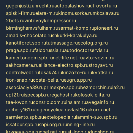
gegenjustizunrecht.ru
autobalashov.ru
utrovortu.ru
spiski-firm.ru
elara-m.ru
kinomusorka.ru
mkcslava.ru
2bets.ru
vintovoykompressor.ru
birminghamvsfulham.ru
sarmat-komp.ru
pioneeri.ru
amadis-chocolate.ru
shkurki-karakulya.ru
kanotiforet.spb.ru
tutmassage.ru
ecolog.org.ru
praga.spb.ru
falcorussia.ru
autodoctorservis.ru
kamertondom.spb.ru
net-life.net.ru
avto-vozim.ru
sakhcamera.ru
alliance-electro.spb.ru
stroyavt.ru
controlweb1.ru
tdsak74.ru
kinzozo-ru.ru
kvotka.ru
iron-snab.ru
costa-bella.ru
eugrus.pp.ru
associaciya39.ru
primexpo.spb.ru
bezmorchin.ru
ia2.ru
cpt21.ru
ispecspb.ru
regahost.ru
kolosok-elita.ru
tae-kwon.ru
consrio.com.ru
insiam.ru
avegainfo.ru
archery161.ru
bigencyclica.ru
vlast16.ru
korru.net
sarmiento.spb.su
extelopedia.ru
lammin-suo.spb.ru
iskatour.spb.ru
snpi.org.ru
running-line.ru
krygeva-spa.ru
chel.net.ru
rust-loco.ru
dugshop.ru