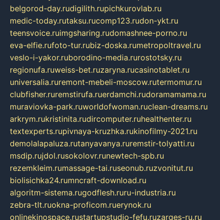
belgorod-day.ru
digilith.ru
pichkurovlab.ru
medic-today.ru
taksu.ru
comp123.ru
don-ykt.ru
teensvoice.ru
imgsharing.ru
domashnee-porno.ru
eva-elfie.ru
foto-tur.ru
biz-doska.ru
metropoltravel.ru
veslo-i-yakor.ru
borodino-media.ru
rostotsky.ru
regionufa.ru
weiss-bet.ru
zaryna.ru
casinotablet.ru
universalia.ru
remont-mebeli-moscow.ru
termomur.ru
clubfisher.ru
remstirufa.ru
erdamchi.ru
doramamama.ru
muraviovka-park.ru
worldofwoman.ru
clean-dreams.ru
arkrym.ru
kristinita.ru
dircomputer.ru
healthenter.ru
textexperts.ru
pivnaya-kruzhka.ru
kinofilmy-2021.ru
demolalapaluza.ru
tanyavanya.ru
remstir-tolyatti.ru
msdip.ru
jdol.ru
sokolovr.ru
newtech-spb.ru
rezemkleim.ru
massage-tai.ru
seonub.ru
zvonitut.ru
biolisichka24.ru
mncraft-download.ru
algoritm-sistema.ru
godflesh.ru
ru-industria.ru
zebra-tlt.ru
okna-proficom.ru
erynok.ru
onlinekinospace.ru
startupstudio-fefu.ru
zarges-ru.ru