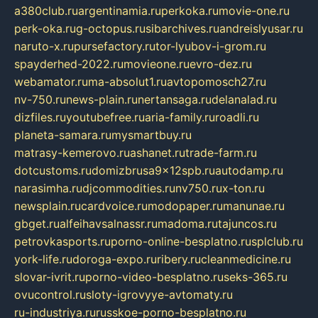
a380club.ru
argentinamia.ru
perkoka.ru
movie-one.ru
perk-oka.ru
g-octopus.ru
sibarchives.ru
andreislyusar.ru
naruto-x.ru
pursefactory.ru
tor-lyubov-i-grom.ru
spayderhed-2022.ru
movieone.ru
evro-dez.ru
webamator.ru
ma-absolut1.ru
avtopomosch27.ru
nv-750.ru
news-plain.ru
nertansaga.ru
delanalad.ru
dizfiles.ru
youtubefree.ru
aria-family.ru
roadli.ru
planeta-samara.ru
mysmartbuy.ru
matrasy-kemerovo.ru
ashanet.ru
trade-farm.ru
dotcustoms.ru
domizbrusa9x12spb.ru
autodamp.ru
narasimha.ru
djcommodities.ru
nv750.ru
x-ton.ru
newsplain.ru
cardvoice.ru
modopaper.ru
manunae.ru
gbget.ru
alfeihavsalnassr.ru
madoma.ru
tajuncos.ru
petrovkasports.ru
porno-online-besplatno.ru
splclub.ru
york-life.ru
doroga-expo.ru
ribery.ru
cleanmedicine.ru
slovar-ivrit.ru
porno-video-besplatno.ru
seks-365.ru
ovucontrol.ru
sloty-igrovyye-avtomaty.ru
ru-industriya.ru
russkoe-porno-besplatno.ru