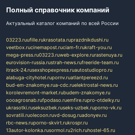
Полный справочник компаний
Актуальный каталог компаний по всей России
03223.ru
ufille.ru
krasotata.ru
prazdnikdushi.ru
veetbox.ru
cinemapost.ru
ciam-fr.ru
kraft-you.ru
mega-press.ru
03223.ru
web-explore.ru
rastenuya.ru
eurovision-russia.ru
strah-news.ru
freeride-team.ru
itrack-24.ru
sexshopexpress.ru
autostudiopro.ru
alabuga-cityhotel.ru
pornv.ru
atlantpereezd.ru
bud-em-znakomye.ru
a-cdc.ru
elektrostal-news.ru
korolevremont-market.ru
budem-znakomye.ru
oooagrosnab.ru
fpodaso.ru
emfire.ru
pro-otdelky.ru
ukrasotki.ru
seksuzbek.ru
seks-uzbek.ru
porno-vk.ru
sovratili.ru
olecoon.ru
vd-dosug.ru
adonyev.ru
rbc-news.ru
porno-skvirt.ru
krospr.ru
13autor-kolonka.ru
sormol.ru
2rich.ru
hostel-65.ru