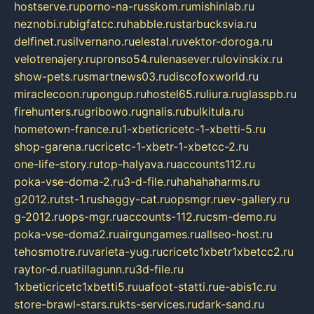
hostserve.ru
porno-na-russkom.ru
mishinlab.ru
neznobi.ru
bigfatcc.ru
habble.ru
starbucksvia.ru
delfinet.ru
silvernano.ru
elestal.ru
vektor-doroga.ru
velotrenajery.ru
pronso54.ru
lenasever.ru
lovinskix.ru
show-pets.ru
smartnews03.ru
discofoxworld.ru
miraclecoon.ru
pongup.ru
hostel65.ru
liura.ru
glasspb.ru
firehunters.ru
gribowo.ru
gnalis.ru
bulkitula.ru
hometown-france.ru
1-xbeticricetc-1-xbetti-5.ru
shop-garena.ru
cricetc-1-xbetr-1-xbetcc-2.ru
one-life-story.ru
top-halyava.ru
accounts112.ru
poka-vse-doma-2.ru
3-d-file.ru
hahahaharms.ru
g2012.ru
tst-1.ru
shaggy-cat.ru
opsmgr.ru
ev-gallery.ru
g-2012.ru
ops-mgr.ru
accounts-112.ru
csm-demo.ru
poka-vse-doma2.ru
airgungames.ru
allseo-host.ru
tehosmotre.ru
varieta-yug.ru
cricetc1xbetr1xbetcc2.ru
raytor-d.ru
atillagunn.ru
3d-file.ru
1xbeticricetc1xbetti5.ru
uafoot-statti.ru
e-abis1c.ru
store-brawl-stars.ru
kts-services.ru
dark-sand.ru