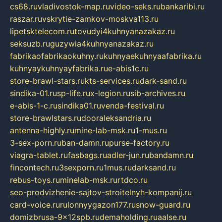
cs68.ru
vladivostok-map.ru
video-seks.ru
bankaribi.ru
raszar.ru
vskrytie-zamkov-moskva113.ru
lipetsktelecom.ru
tovudyi4kuhnyanazakaz.ru
seksuzb.ru
guzywia4kuhnyanazakaz.ru
fabrikaofabrikaokuhny.ru
kuhnyaekuhnyaafabrika.ru
kuhnyaykuhnyayfabrika.ru
e-abis1c.ru
store-brawl-stars.ru
kts-services.ru
dark-sand.ru
sindika-01.ru
sp-life.ru
x-legion.ru
sib-archives.ru
e-abis-1-c.ru
sindika01.ru
venda-festival.ru
store-brawlstars.ru
dooraleksandria.ru
antenna-highly.ru
mine-lab-msk.ru
1-mus.ru
3-sex-porn.ru
ban-damn.ru
purse-factory.ru
viagra-tablet.ru
fasbags.ru
adler-jun.ru
bandamn.ru
fincontech.ru
3sexporn.ru
1mus.ru
darksand.ru
rebus-toys.ru
minelab-msk.ru
rtdco.ru
seo-prodvizhenie-sajtov-stroitelnyh-kompanij.ru
card-voice.ru
rulonnyygazon177.ru
snow-guard.ru
domizbrusa-9x12spb.ru
demaholding.ru
aalse.ru