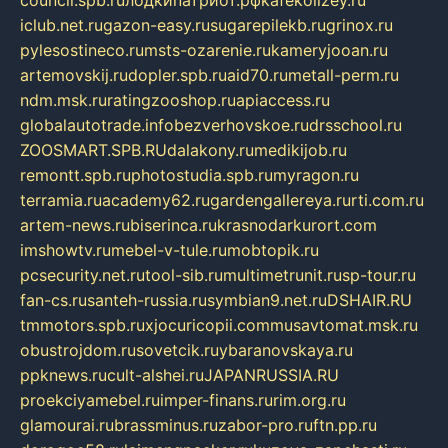
council.spb.ru
лодкипатриот.рф
kafekolizey.ru
iclub.net.ru
gazon-easy.ru
sugarepilekb.ru
grinox.ru
pylesostineco.ru
msts-ozarenie.ru
kameryjooan.ru
artemovskij.ru
dopler.spb.ru
aid70.ru
metall-perm.ru
ndm.msk.ru
ratingzooshop.ru
apiaccess.ru
globalautotrade.info
bezverhovskoe.ru
drsschool.ru
ZOOSMART.SPB.RU
dalakony.ru
medikijob.ru
remontt.spb.ru
photostudia.spb.ru
myragon.ru
terramia.ru
academy62.ru
gardengallereya.ru
rti.com.ru
artem-news.ru
biserinca.ru
krasnodarkurort.com
imshowtv.ru
mebel-v-tule.ru
mobtopik.ru
pcsecurity.net.ru
tool-sib.ru
multimetrunit.ru
sp-tour.ru
fan-cs.ru
santeh-russia.ru
symbian9.net.ru
DSHAIR.RU
tmmotors.spb.ru
xjocuricopii.com
musavtomat.msk.ru
obustrojdom.ru
sovetcik.ru
ybaranovskaya.ru
ppknews.ru
cult-alshei.ru
JAPANRUSSIA.RU
proekciyamebel.ru
imper-finans.ru
rim.org.ru
glamourai.ru
brassminus.ru
zabor-pro.ru
ftn.pp.ru