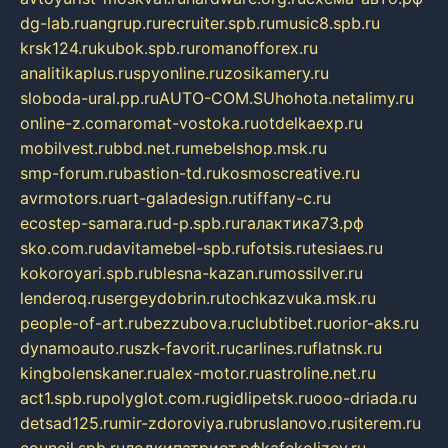
dg-lab.ru
angrup.ru
recruiter.spb.ru
music8.spb.ru
krsk124.ru
kubok.spb.ru
romanofforex.ru
analitikaplus.ru
spyonline.ru
zosikamery.ru
sloboda-ural.pp.ru
AUTO-COM.SU
hohota.net
alimy.ru
online-z.com
aromat-vostoka.ru
otdelkaexp.ru
mobilvest.ru
bbd.net.ru
mebelshop.msk.ru
smp-forum.ru
bastion-td.ru
kosmoscreative.ru
avrmotors.ru
art-galadesign.ru
tiffany-c.ru
ecostep-samara.ru
d-p.spb.ru
галактика73.рф
sko.com.ru
davitamebel-spb.ru
fotsis.ru
tesiaes.ru
kokoroyari.spb.ru
blesna-kazan.ru
mossilver.ru
lenderoq.ru
sergeydobrin.ru
tochkazvuka.msk.ru
people-of-art.ru
bezzubova.ru
clubtibet.ru
orior-aks.ru
dynamoauto.ru
szk-favorit.ru
carlines.ru
flatnsk.ru
kingbolenskaner.ru
alex-motor.ru
astroline.net.ru
act1.spb.ru
polyglot.com.ru
gidlipetsk.ru
ooo-driada.ru
detsad125.ru
mir-zdoroviya.ru
bruslanovo.ru
siterem.ru