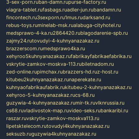
3-sex-porn.ru
ban-damn.ru
purse-factory.ru
viagra-tablet.ru
fasbags.ru
adler-jun.ru
bandamn.ru
fincontech.ru
3sexporn.ru
1mus.ru
darksand.ru
rebus-toys.ru
minelab-msk.ru
alabuga-cityhotel.ru
medsprawo-4-ka.ru
2864420.ru
blagodarenie-spb.ru
zajmy24.ru
tovudyi-4-kuhnyanazakaz.ru
brazzerscom.ru
medsprawo4ka.ru
xehyroo5kuhnyanazakaz.ru
fabrikayfabrikaefabrika.ru
vskrytie-zamkov-moskva-113.ru
biletnadom.ru
zed-online.ru
pimchax.ru
brazzers-hd.ru
z-host.ru
kitubeu2kuhnyanazakaz.ru
naperekate.ru
kuhnyaofabrikaufabrik.ru
kitubeu-2-kuhnyanazakaz.ru
xehyroo-5-kuhnyanazakaz.ru
cs-68.ru
guzywia-4-kuhnyanazakaz.ru
mir-tk.ru
vlknrussia.ru
cs68.ru
vladivostok-map.ru
video-seks.ru
bankaribi.ru
raszar.ru
vskrytie-zamkov-moskva113.ru
lipetsktelecom.ru
tovudyi4kuhnyanazakaz.ru
seksuzb.ru
guzywia4kuhnyanazakaz.ru