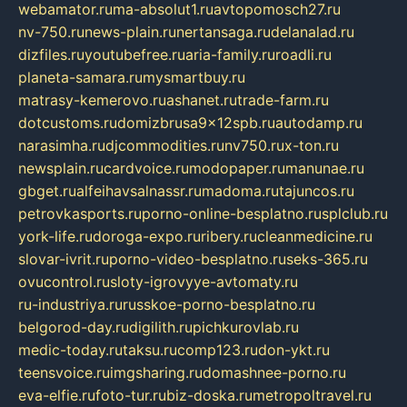
webamator.ru
ma-absolut1.ru
avtopomosch27.ru
nv-750.ru
news-plain.ru
nertansaga.ru
delanalad.ru
dizfiles.ru
youtubefree.ru
aria-family.ru
roadli.ru
planeta-samara.ru
mysmartbuy.ru
matrasy-kemerovo.ru
ashanet.ru
trade-farm.ru
dotcustoms.ru
domizbrusa9x12spb.ru
autodamp.ru
narasimha.ru
djcommodities.ru
nv750.ru
x-ton.ru
newsplain.ru
cardvoice.ru
modopaper.ru
manunae.ru
gbget.ru
alfeihavsalnassr.ru
madoma.ru
tajuncos.ru
petrovkasports.ru
porno-online-besplatno.ru
splclub.ru
york-life.ru
doroga-expo.ru
ribery.ru
cleanmedicine.ru
slovar-ivrit.ru
porno-video-besplatno.ru
seks-365.ru
ovucontrol.ru
sloty-igrovyye-avtomaty.ru
ru-industriya.ru
russkoe-porno-besplatno.ru
belgorod-day.ru
digilith.ru
pichkurovlab.ru
medic-today.ru
taksu.ru
comp123.ru
don-ykt.ru
teensvoice.ru
imgsharing.ru
domashnee-porno.ru
eva-elfie.ru
foto-tur.ru
biz-doska.ru
metropoltravel.ru