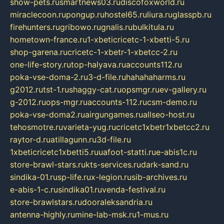
show-pets.ru
smartnews03.ru
discofoxworld.ru
miraclecoon.ru
pongup.ru
hostel65.ru
liura.ru
glasspb.ru
firehunters.ru
gribowo.ru
gnalis.ru
bulkitula.ru
hometown-france.ru
1-xbeticricetc-1-xbetti-5.ru
shop-garena.ru
cricetc-1-xbetr-1-xbetcc-2.ru
one-life-story.ru
top-halyava.ru
accounts112.ru
poka-vse-doma-2.ru
3-d-file.ru
hahahaharms.ru
g2012.ru
tst-1.ru
shaggy-cat.ru
opsmgr.ru
ev-gallery.ru
g-2012.ru
ops-mgr.ru
accounts-112.ru
csm-demo.ru
poka-vse-doma2.ru
airgungames.ru
allseo-host.ru
tehosmotre.ru
varieta-yug.ru
cricetc1xbetr1xbetcc2.ru
raytor-d.ru
atillagunn.ru
3d-file.ru
1xbeticricetc1xbetti5.ru
uafoot-statti.ru
e-abis1c.ru
store-brawl-stars.ru
kts-services.ru
dark-sand.ru
sindika-01.ru
sp-life.ru
x-legion.ru
sib-archives.ru
e-abis-1-c.ru
sindika01.ru
venda-festival.ru
store-brawlstars.ru
dooraleksandria.ru
antenna-highly.ru
mine-lab-msk.ru
1-mus.ru