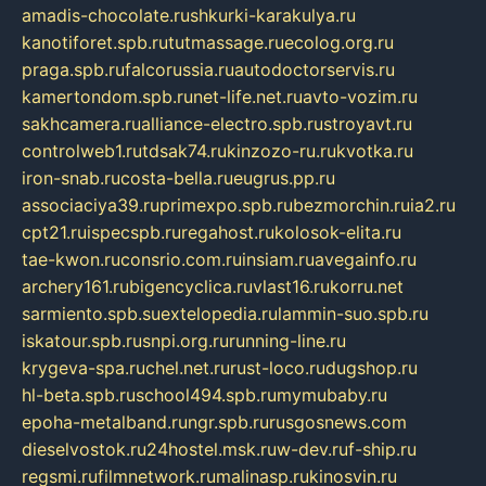
amadis-chocolate.ru
shkurki-karakulya.ru
kanotiforet.spb.ru
tutmassage.ru
ecolog.org.ru
praga.spb.ru
falcorussia.ru
autodoctorservis.ru
kamertondom.spb.ru
net-life.net.ru
avto-vozim.ru
sakhcamera.ru
alliance-electro.spb.ru
stroyavt.ru
controlweb1.ru
tdsak74.ru
kinzozo-ru.ru
kvotka.ru
iron-snab.ru
costa-bella.ru
eugrus.pp.ru
associaciya39.ru
primexpo.spb.ru
bezmorchin.ru
ia2.ru
cpt21.ru
ispecspb.ru
regahost.ru
kolosok-elita.ru
tae-kwon.ru
consrio.com.ru
insiam.ru
avegainfo.ru
archery161.ru
bigencyclica.ru
vlast16.ru
korru.net
sarmiento.spb.su
extelopedia.ru
lammin-suo.spb.ru
iskatour.spb.ru
snpi.org.ru
running-line.ru
krygeva-spa.ru
chel.net.ru
rust-loco.ru
dugshop.ru
hl-beta.spb.ru
school494.spb.ru
mymubaby.ru
epoha-metalband.ru
ngr.spb.ru
rusgosnews.com
dieselvostok.ru
24hostel.msk.ru
w-dev.ru
f-ship.ru
regsmi.ru
filmnetwork.ru
malinasp.ru
kinosvin.ru