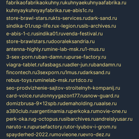
fabrikaofabrikaokuhny.ru
kuhnyaekuhnyaafabrika.ru
kuhnyaykuhnyayfabrika.ru
e-abis1c.ru
store-brawl-stars.ru
kts-services.ru
dark-sand.ru
sindika-01.ru
sp-life.ru
x-legion.ru
sib-archives.ru
e-abis-1-c.ru
sindika01.ru
venda-festival.ru
store-brawlstars.ru
dooraleksandria.ru
antenna-highly.ru
mine-lab-msk.ru
1-mus.ru
3-sex-porn.ru
ban-damn.ru
purse-factory.ru
viagra-tablet.ru
fasbags.ru
adler-jun.ru
bandamn.ru
fincontech.ru
3sexporn.ru
1mus.ru
darksand.ru
rebus-toys.ru
minelab-msk.ru
rtdco.ru
seo-prodvizhenie-sajtov-stroitelnyh-kompanij.ru
card-voice.ru
rulonnyygazon177.ru
snow-guard.ru
domizbrusa-9x12spb.ru
demaholding.ru
aalse.ru
a380club.ru
argentinamia.ru
perkoka.ru
movie-one.ru
perk-oka.ru
g-octopus.ru
sibarchives.ru
andreislyusar.ru
naruto-x.ru
pursefactory.ru
tor-lyubov-i-grom.ru
spayderhed-2022.ru
movieone.ru
evro-dez.ru