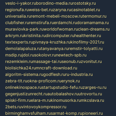
veslo-i-yakor.ru
borodino-media.ru
rostotsky.ru
regionufa.ru
weiss-bet.ru
zaryna.ru
casinotablet.ru
universalia.ru
remont-mebeli-moscow.ru
termomur.ru
clubfisher.ru
remstirufa.ru
erdamchi.ru
doramamama.ru
muraviovka-park.ru
worldofwoman.ru
clean-dreams.ru
arkrym.ru
kristinita.ru
dircomputer.ru
healthenter.ru
textexperts.ru
pivnaya-kruzhka.ru
kinofilmy-2021.ru
demolalapaluza.ru
tanyavanya.ru
remstir-tolyatti.ru
msdip.ru
jdol.ru
sokolovr.ru
newtech-spb.ru
rezemkleim.ru
massage-tai.ru
seonub.ru
zvonitut.ru
biolisichka24.ru
mncraft-download.ru
algoritm-sistema.ru
godflesh.ru
ru-industria.ru
zebra-tlt.ru
okna-proficom.ru
erynok.ru
onlinekinospace.ru
startupstudio-fefu.ru
zarges-ru.ru
gegenjustizunrecht.ru
autobalashov.ru
utrovortu.ru
spiski-firm.ru
elara-m.ru
kinomusorka.ru
mkcslava.ru
2bets.ru
vintovoykompressor.ru
birminghamvsfulham.ru
sarmat-komp.ru
pioneeri.ru