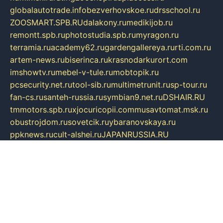
globalautotrade.info
bezverhovskoe.ru
drsschool.ru
ZOOSMART.SPB.RU
dalakony.ru
medikijob.ru
remontt.spb.ru
photostudia.spb.ru
myragon.ru
terramia.ru
academy62.ru
gardengallereya.ru
rti.com.ru
artem-news.ru
biserinca.ru
krasnodarkurort.com
imshowtv.ru
mebel-v-tule.ru
mobtopik.ru
pcsecurity.net.ru
tool-sib.ru
multimetrunit.ru
sp-tour.ru
fan-cs.ru
santeh-russia.ru
symbian9.net.ru
DSHAIR.RU
tmmotors.spb.ru
xjocuricopii.com
musavtomat.msk.ru
obustrojdom.ru
sovetcik.ru
ybaranovskaya.ru
ppknews.ru
cult-alshei.ru
JAPANRUSSIA.RU
proekciyamebel.ru
imper-finans.ru
rim.org.ru
glamourai.ru
brassminus.ru
zabor-pro.ru
ftn.pp.ru
dorogoe58.ru
laimengpacker.ru
kuzova-zapchasti.ru
sageerp.ru
taxodrom.ru
dsrazvitie.ru
hardcity.net.ru
ratinghomegames.ru
topservice25.ru
gubernyan.ru
gtglasslined.ru
ii4.ru
tssport.spb.ru
andorra24.com
blackwallstreet.ru
oboimos.ru
optim-doors.com.ru