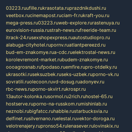
03223.ru
ufille.ru
krasotata.ru
prazdnikdushi.ru
veetbox.ru
cinemapost.ru
ciam-fr.ru
kraft-you.ru
mega-press.ru
03223.ru
web-explore.ru
rastenuya.ru
eurovision-russia.ru
strah-news.ru
freeride-team.ru
itrack-24.ru
sexshopexpress.ru
autostudiopro.ru
alabuga-cityhotel.ru
pornv.ru
atlantpereezd.ru
bud-em-znakomye.ru
a-cdc.ru
elektrostal-news.ru
korolevremont-market.ru
budem-znakomye.ru
oooagrosnab.ru
fpodaso.ru
emfire.ru
pro-otdelky.ru
ukrasotki.ru
seksuzbek.ru
seks-uzbek.ru
porno-vk.ru
sovratili.ru
olecoon.ru
vd-dosug.ru
adonyev.ru
rbc-news.ru
porno-skvirt.ru
krospr.ru
13autor-kolonka.ru
sormol.ru
2rich.ru
hostel-65.ru
hostserve.ru
porno-na-russkom.ru
mishinlab.ru
neznobi.ru
bigfatcc.ru
habble.ru
starbucksvia.ru
delfinet.ru
silvernano.ru
elestal.ru
vektor-doroga.ru
velotrenajery.ru
pronso54.ru
lenasever.ru
lovinskix.ru