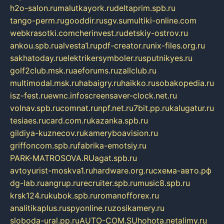
h2o-salon.ru
malutkayork.ru
deltaprim.spb.ru
tango-perm.ru
gooddir.ru
sgv.su
multiki-online.com
webkrasotki.com
cherinvest.ru
detskiy-ostrov.ru
ankou.spb.ru
alvesta1.ru
pdf-creator.ru
nix-files.org.ru
sakhatoday.ru
elektrikersymboler.ru
sputnikyes.ru
golf2club.msk.ru
aeforums.ru
zallclub.ru
multimodal.msk.ru
habaigry.ru
haikko.ru
sobakopedia.ru
isz-fest.ru
ewnc.info
screensaver-clock.net.ru
volnav.spb.ru
comnat.ru
npf.net.ru
7bit.pp.ru
kalugatur.ru
tesiaes.ru
card.com.ru
kazanka.spb.ru
gildiya-kuznecov.ru
kameryboavision.ru
griffoncom.spb.ru
fabrika-emotsiy.ru
PARK-MATROSOVA.RU
agat.spb.ru
avtoyurist-moskva1.ru
hardware.org.ru
схема-авто.рф
dg-lab.ru
angrup.ru
recruiter.spb.ru
music8.spb.ru
krsk124.ru
kubok.spb.ru
romanofforex.ru
analitikaplus.ru
spyonline.ru
zosikamery.ru
sloboda-ural.pp.ru
AUTO-COM.SU
hohota.net
alimy.ru