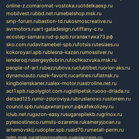
online-z.com
aromat-vostoka.ru
otdelkaexp.ru
mobilvest.ru
bbd.net.ru
mebelshop.msk.ru
smp-forum.ru
bastion-td.ru
kosmoscreative.ru
avrmotors.ru
art-galadesign.ru
tiffany-c.ru
ecostep-samara.ru
d-p.spb.ru
галактика73.рф
sko.com.ru
davitamebel-spb.ru
fotsis.ru
tesiaes.ru
kokoroyari.spb.ru
blesna-kazan.ru
mossilver.ru
lenderoq.ru
sergeydobrin.ru
tochkazvuka.msk.ru
people-of-art.ru
bezzubova.ru
clubtibet.ru
orior-aks.ru
dynamoauto.ru
szk-favorit.ru
carlines.ru
flatnsk.ru
kingbolenskaner.ru
alex-motor.ru
astroline.net.ru
act1.spb.ru
polyglot.com.ru
gidlipetsk.ru
ooo-driada.ru
detsad125.ru
mir-zdoroviya.ru
bruslanovo.ru
siterem.ru
council.spb.ru
лодкипатриот.рф
kafekolizey.ru
iclub.net.ru
gazon-easy.ru
sugarepilekb.ru
grinox.ru
pylesostineco.ru
msts-ozarenie.ru
kameryjooan.ru
artemovskij.ru
dopler.spb.ru
aid70.ru
metall-perm.ru
ndm.msk.ru
ratingzooshop.ru
apiaccess.ru