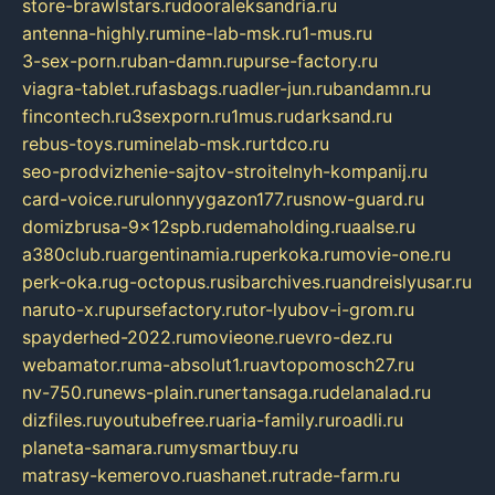
store-brawlstars.ru
dooraleksandria.ru
antenna-highly.ru
mine-lab-msk.ru
1-mus.ru
3-sex-porn.ru
ban-damn.ru
purse-factory.ru
viagra-tablet.ru
fasbags.ru
adler-jun.ru
bandamn.ru
fincontech.ru
3sexporn.ru
1mus.ru
darksand.ru
rebus-toys.ru
minelab-msk.ru
rtdco.ru
seo-prodvizhenie-sajtov-stroitelnyh-kompanij.ru
card-voice.ru
rulonnyygazon177.ru
snow-guard.ru
domizbrusa-9x12spb.ru
demaholding.ru
aalse.ru
a380club.ru
argentinamia.ru
perkoka.ru
movie-one.ru
perk-oka.ru
g-octopus.ru
sibarchives.ru
andreislyusar.ru
naruto-x.ru
pursefactory.ru
tor-lyubov-i-grom.ru
spayderhed-2022.ru
movieone.ru
evro-dez.ru
webamator.ru
ma-absolut1.ru
avtopomosch27.ru
nv-750.ru
news-plain.ru
nertansaga.ru
delanalad.ru
dizfiles.ru
youtubefree.ru
aria-family.ru
roadli.ru
planeta-samara.ru
mysmartbuy.ru
matrasy-kemerovo.ru
ashanet.ru
trade-farm.ru