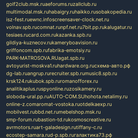
golf2club.msk.ru
aeforums.ru
zallclub.ru
multimodal.msk.ru
habaigry.ru
haikko.ru
sobakopedia.ru
isz-fest.ru
ewnc.info
screensaver-clock.net.ru
volnav.spb.ru
comnat.ru
npf.net.ru
7bit.pp.ru
kalugatur.ru
tesiaes.ru
card.com.ru
kazanka.spb.ru
gildiya-kuznecov.ru
kameryboavision.ru
griffoncom.spb.ru
fabrika-emotsiy.ru
PARK-MATROSOVA.RU
agat.spb.ru
avtoyurist-moskva1.ru
hardware.org.ru
схема-авто.рф
dg-lab.ru
angrup.ru
recruiter.spb.ru
music8.spb.ru
krsk124.ru
kubok.spb.ru
romanofforex.ru
analitikaplus.ru
spyonline.ru
zosikamery.ru
sloboda-ural.pp.ru
AUTO-COM.SU
hohota.net
alimy.ru
online-z.com
aromat-vostoka.ru
otdelkaexp.ru
mobilvest.ru
bbd.net.ru
mebelshop.msk.ru
smp-forum.ru
bastion-td.ru
kosmoscreative.ru
avrmotors.ru
art-galadesign.ru
tiffany-c.ru
ecostep-samara.ru
d-p.spb.ru
галактика73.рф