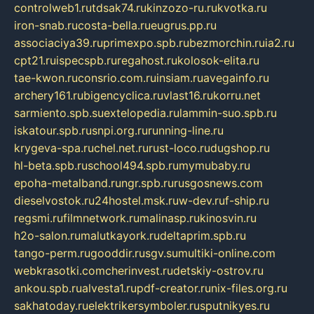
controlweb1.ru
tdsak74.ru
kinzozo-ru.ru
kvotka.ru
iron-snab.ru
costa-bella.ru
eugrus.pp.ru
associaciya39.ru
primexpo.spb.ru
bezmorchin.ru
ia2.ru
cpt21.ru
ispecspb.ru
regahost.ru
kolosok-elita.ru
tae-kwon.ru
consrio.com.ru
insiam.ru
avegainfo.ru
archery161.ru
bigencyclica.ru
vlast16.ru
korru.net
sarmiento.spb.su
extelopedia.ru
lammin-suo.spb.ru
iskatour.spb.ru
snpi.org.ru
running-line.ru
krygeva-spa.ru
chel.net.ru
rust-loco.ru
dugshop.ru
hl-beta.spb.ru
school494.spb.ru
mymubaby.ru
epoha-metalband.ru
ngr.spb.ru
rusgosnews.com
dieselvostok.ru
24hostel.msk.ru
w-dev.ru
f-ship.ru
regsmi.ru
filmnetwork.ru
malinasp.ru
kinosvin.ru
h2o-salon.ru
malutkayork.ru
deltaprim.spb.ru
tango-perm.ru
gooddir.ru
sgv.su
multiki-online.com
webkrasotki.com
cherinvest.ru
detskiy-ostrov.ru
ankou.spb.ru
alvesta1.ru
pdf-creator.ru
nix-files.org.ru
sakhatoday.ru
elektrikersymboler.ru
sputnikyes.ru