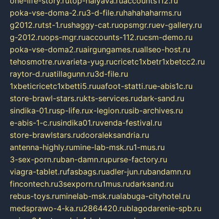
one-life-story.ru
top-halyava.ru
accounts112.ru
poka-vse-doma-2.ru
3-d-file.ru
hahahaharms.ru
g2012.ru
tst-1.ru
shaggy-cat.ru
opsmgr.ru
ev-gallery.ru
g-2012.ru
ops-mgr.ru
accounts-112.ru
csm-demo.ru
poka-vse-doma2.ru
airgungames.ru
allseo-host.ru
tehosmotre.ru
varieta-yug.ru
cricetc1xbetr1xbetcc2.ru
raytor-d.ru
atillagunn.ru
3d-file.ru
1xbeticricetc1xbetti5.ru
uafoot-statti.ru
e-abis1c.ru
store-brawl-stars.ru
kts-services.ru
dark-sand.ru
sindika-01.ru
sp-life.ru
x-legion.ru
sib-archives.ru
e-abis-1-c.ru
sindika01.ru
venda-festival.ru
store-brawlstars.ru
dooraleksandria.ru
antenna-highly.ru
mine-lab-msk.ru
1-mus.ru
3-sex-porn.ru
ban-damn.ru
purse-factory.ru
viagra-tablet.ru
fasbags.ru
adler-jun.ru
bandamn.ru
fincontech.ru
3sexporn.ru
1mus.ru
darksand.ru
rebus-toys.ru
minelab-msk.ru
alabuga-cityhotel.ru
medsprawo-4-ka.ru
2864420.ru
blagodarenie-spb.ru