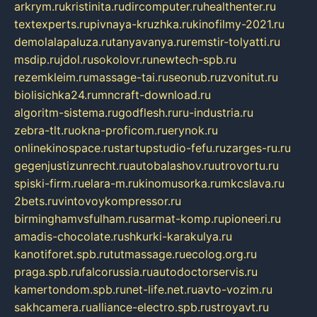
arkrym.ru
kristinita.ru
dircomputer.ru
healthenter.ru
textexperts.ru
pivnaya-kruzhka.ru
kinofilmy-2021.ru
demolalapaluza.ru
tanyavanya.ru
remstir-tolyatti.ru
msdip.ru
jdol.ru
sokolovr.ru
newtech-spb.ru
rezemkleim.ru
massage-tai.ru
seonub.ru
zvonitut.ru
biolisichka24.ru
mncraft-download.ru
algoritm-sistema.ru
godflesh.ru
ru-industria.ru
zebra-tlt.ru
okna-proficom.ru
erynok.ru
onlinekinospace.ru
startupstudio-fefu.ru
zarges-ru.ru
gegenjustizunrecht.ru
autobalashov.ru
utrovortu.ru
spiski-firm.ru
elara-m.ru
kinomusorka.ru
mkcslava.ru
2bets.ru
vintovoykompressor.ru
birminghamvsfulham.ru
sarmat-komp.ru
pioneeri.ru
amadis-chocolate.ru
shkurki-karakulya.ru
kanotiforet.spb.ru
tutmassage.ru
ecolog.org.ru
praga.spb.ru
falcorussia.ru
autodoctorservis.ru
kamertondom.spb.ru
net-life.net.ru
avto-vozim.ru
sakhcamera.ru
alliance-electro.spb.ru
stroyavt.ru