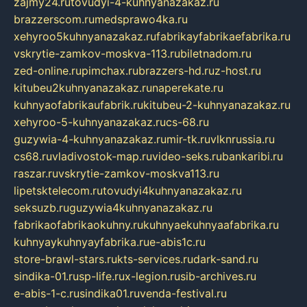
zajmy24.ru
tovudyi-4-kuhnyanazakaz.ru
brazzerscom.ru
medsprawo4ka.ru
xehyroo5kuhnyanazakaz.ru
fabrikayfabrikaefabrika.ru
vskrytie-zamkov-moskva-113.ru
biletnadom.ru
zed-online.ru
pimchax.ru
brazzers-hd.ru
z-host.ru
kitubeu2kuhnyanazakaz.ru
naperekate.ru
kuhnyaofabrikaufabrik.ru
kitubeu-2-kuhnyanazakaz.ru
xehyroo-5-kuhnyanazakaz.ru
cs-68.ru
guzywia-4-kuhnyanazakaz.ru
mir-tk.ru
vlknrussia.ru
cs68.ru
vladivostok-map.ru
video-seks.ru
bankaribi.ru
raszar.ru
vskrytie-zamkov-moskva113.ru
lipetsktelecom.ru
tovudyi4kuhnyanazakaz.ru
seksuzb.ru
guzywia4kuhnyanazakaz.ru
fabrikaofabrikaokuhny.ru
kuhnyaekuhnyaafabrika.ru
kuhnyaykuhnyayfabrika.ru
e-abis1c.ru
store-brawl-stars.ru
kts-services.ru
dark-sand.ru
sindika-01.ru
sp-life.ru
x-legion.ru
sib-archives.ru
e-abis-1-c.ru
sindika01.ru
venda-festival.ru