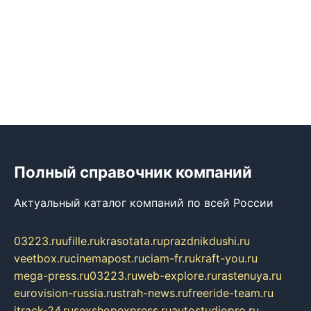
Полный справочник компаний
Актуальный каталог компаний по всей России
03223.ru
ufille.ru
krasotata.ru
prazdnikdushi.ru
veetbox.ru
cinemapost.ru
ciam-fr.ru
kraft-you.ru
mega-press.ru
03223.ru
web-explore.ru
rastenuya.ru
eurovision-russia.ru
strah-news.ru
freeride-team.ru
itrack-24.ru
sexshopexpress.ru
autostudiopro.ru