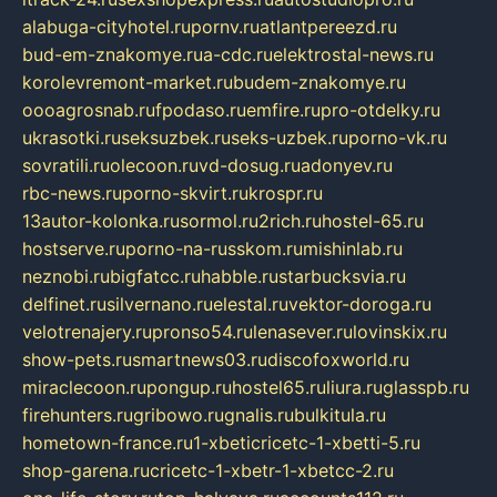
alabuga-cityhotel.ru
pornv.ru
atlantpereezd.ru
bud-em-znakomye.ru
a-cdc.ru
elektrostal-news.ru
korolevremont-market.ru
budem-znakomye.ru
oooagrosnab.ru
fpodaso.ru
emfire.ru
pro-otdelky.ru
ukrasotki.ru
seksuzbek.ru
seks-uzbek.ru
porno-vk.ru
sovratili.ru
olecoon.ru
vd-dosug.ru
adonyev.ru
rbc-news.ru
porno-skvirt.ru
krospr.ru
13autor-kolonka.ru
sormol.ru
2rich.ru
hostel-65.ru
hostserve.ru
porno-na-russkom.ru
mishinlab.ru
neznobi.ru
bigfatcc.ru
habble.ru
starbucksvia.ru
delfinet.ru
silvernano.ru
elestal.ru
vektor-doroga.ru
velotrenajery.ru
pronso54.ru
lenasever.ru
lovinskix.ru
show-pets.ru
smartnews03.ru
discofoxworld.ru
miraclecoon.ru
pongup.ru
hostel65.ru
liura.ru
glasspb.ru
firehunters.ru
gribowo.ru
gnalis.ru
bulkitula.ru
hometown-france.ru
1-xbeticricetc-1-xbetti-5.ru
shop-garena.ru
cricetc-1-xbetr-1-xbetcc-2.ru