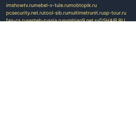
imshowtv.ru
mebel-v-tule.ru
mobtopik.ru
pcsecurity.net.ru
tool-sib.ru
multimetrunit.ru
sp-tour.ru
fan-cs.ru
santeh-russia.ru
symbian9.net.ru
DSHAIR.RU
tmmotors.spb.ru
xjocuricopii.com
musavtomat.msk.ru
obustrojdom.ru
sovetcik.ru
ybaranovskaya.ru
ppknews.ru
cult-alshei.ru
JAPANRUSSIA.RU
proekciyamebel.ru
imper-finans.ru
rim.org.ru
glamourai.ru
brassminus.ru
zabor-pro.ru
ftn.pp.ru
dorogoe58.ru
laimengpacker.ru
kuzova-zapchasti.ru
sageerp.ru
taxodrom.ru
dsrazvitie.ru
hardcity.net.ru
ratinghomegames.ru
topservice25.ru
gubernyan.ru
gtglasslined.ru
ii4.ru
tssport.spb.ru
andorra24.com
blackwallstreet.ru
oboimos.ru
optim-doors.com.ru
ikuch.ru
nycr.org.ru
npa21.ru
vremya-ch.spb.ru
desert000.ru
ivtorgi.ru
ifiori.ru
catalog-statei.ru
dcv.org.ru
spetsmaster174.ru
ipkameryhiseeu.ru
dum26.ru
ruspol.spb.ru
fr-opendp.ru
kam-solnyshko.ru
cheyenne-arapaho.ru
sevzapmetal.spb.ru