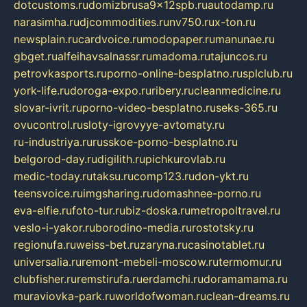
dotcustoms.ru
domizbrusa9x12spb.ru
autodamp.ru
narasimha.ru
djcommodities.ru
nv750.ru
x-ton.ru
newsplain.ru
cardvoice.ru
modopaper.ru
manunae.ru
gbget.ru
alfeihavsalnassr.ru
madoma.ru
tajuncos.ru
petrovkasports.ru
porno-online-besplatno.ru
splclub.ru
york-life.ru
doroga-expo.ru
ribery.ru
cleanmedicine.ru
slovar-ivrit.ru
porno-video-besplatno.ru
seks-365.ru
ovucontrol.ru
sloty-igrovyye-avtomaty.ru
ru-industriya.ru
russkoe-porno-besplatno.ru
belgorod-day.ru
digilith.ru
pichkurovlab.ru
medic-today.ru
taksu.ru
comp123.ru
don-ykt.ru
teensvoice.ru
imgsharing.ru
domashnee-porno.ru
eva-elfie.ru
foto-tur.ru
biz-doska.ru
metropoltravel.ru
veslo-i-yakor.ru
borodino-media.ru
rostotsky.ru
regionufa.ru
weiss-bet.ru
zaryna.ru
casinotablet.ru
universalia.ru
remont-mebeli-moscow.ru
termomur.ru
clubfisher.ru
remstirufa.ru
erdamchi.ru
doramamama.ru
muraviovka-park.ru
worldofwoman.ru
clean-dreams.ru