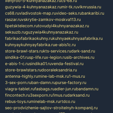
xehyroo-5-kuhnyanazakaz.ru
cs-68.ru
guzywia-4-kuhnyanazakaz.ru
mir-tk.ru
vlknrussia.ru
cs68.ru
vladivostok-map.ru
video-seks.ru
bankaribi.ru
raszar.ru
vskrytie-zamkov-moskva113.ru
lipetsktelecom.ru
tovudyi4kuhnyanazakaz.ru
seksuzb.ru
guzywia4kuhnyanazakaz.ru
fabrikaofabrikaokuhny.ru
kuhnyaekuhnyaafabrika.ru
kuhnyaykuhnyayfabrika.ru
e-abis1c.ru
store-brawl-stars.ru
kts-services.ru
dark-sand.ru
sindika-01.ru
sp-life.ru
x-legion.ru
sib-archives.ru
e-abis-1-c.ru
sindika01.ru
venda-festival.ru
store-brawlstars.ru
dooraleksandria.ru
antenna-highly.ru
mine-lab-msk.ru
1-mus.ru
3-sex-porn.ru
ban-damn.ru
purse-factory.ru
viagra-tablet.ru
fasbags.ru
adler-jun.ru
bandamn.ru
fincontech.ru
3sexporn.ru
1mus.ru
darksand.ru
rebus-toys.ru
minelab-msk.ru
rtdco.ru
seo-prodvizhenie-sajtov-stroitelnyh-kompanij.ru