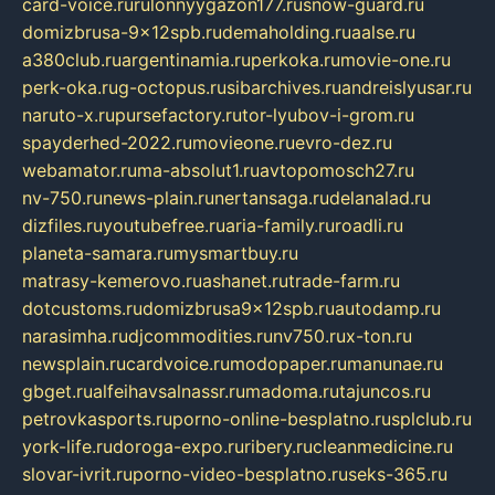
card-voice.ru
rulonnyygazon177.ru
snow-guard.ru
domizbrusa-9x12spb.ru
demaholding.ru
aalse.ru
a380club.ru
argentinamia.ru
perkoka.ru
movie-one.ru
perk-oka.ru
g-octopus.ru
sibarchives.ru
andreislyusar.ru
naruto-x.ru
pursefactory.ru
tor-lyubov-i-grom.ru
spayderhed-2022.ru
movieone.ru
evro-dez.ru
webamator.ru
ma-absolut1.ru
avtopomosch27.ru
nv-750.ru
news-plain.ru
nertansaga.ru
delanalad.ru
dizfiles.ru
youtubefree.ru
aria-family.ru
roadli.ru
planeta-samara.ru
mysmartbuy.ru
matrasy-kemerovo.ru
ashanet.ru
trade-farm.ru
dotcustoms.ru
domizbrusa9x12spb.ru
autodamp.ru
narasimha.ru
djcommodities.ru
nv750.ru
x-ton.ru
newsplain.ru
cardvoice.ru
modopaper.ru
manunae.ru
gbget.ru
alfeihavsalnassr.ru
madoma.ru
tajuncos.ru
petrovkasports.ru
porno-online-besplatno.ru
splclub.ru
york-life.ru
doroga-expo.ru
ribery.ru
cleanmedicine.ru
slovar-ivrit.ru
porno-video-besplatno.ru
seks-365.ru