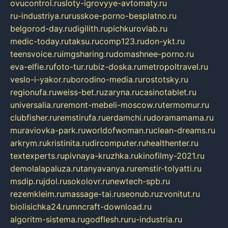
ovucontrol.ru
sloty-igrovyye-avtomaty.ru
ru-industriya.ru
russkoe-porno-besplatno.ru
belgorod-day.ru
digilith.ru
pichkurovlab.ru
medic-today.ru
taksu.ru
comp123.ru
don-ykt.ru
teensvoice.ru
imgsharing.ru
domashnee-porno.ru
eva-elfie.ru
foto-tur.ru
biz-doska.ru
metropoltravel.ru
veslo-i-yakor.ru
borodino-media.ru
rostotsky.ru
regionufa.ru
weiss-bet.ru
zaryna.ru
casinotablet.ru
universalia.ru
remont-mebeli-moscow.ru
termomur.ru
clubfisher.ru
remstirufa.ru
erdamchi.ru
doramamama.ru
muraviovka-park.ru
worldofwoman.ru
clean-dreams.ru
arkrym.ru
kristinita.ru
dircomputer.ru
healthenter.ru
textexperts.ru
pivnaya-kruzhka.ru
kinofilmy-2021.ru
demolalapaluza.ru
tanyavanya.ru
remstir-tolyatti.ru
msdip.ru
jdol.ru
sokolovr.ru
newtech-spb.ru
rezemkleim.ru
massage-tai.ru
seonub.ru
zvonitut.ru
biolisichka24.ru
mncraft-download.ru
algoritm-sistema.ru
godflesh.ru
ru-industria.ru