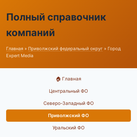
Полный справочник
компаний
Главная
»
Приволжский федеральный округ
» Город
Expert Media
🏠 Главная
Центральный ФО
Северо-Западный ФО
Приволжский ФО
Уральский ФО