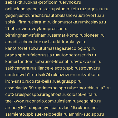
zebra-tlt.ru
okna-proficom.ru
erynok.ru
onlinekinospace.ru
startupstudio-fefu.ru
zarges-ru.ru
gegenjustizunrecht.ru
autobalashov.ru
utrovortu.ru
spiski-firm.ru
elara-m.ru
kinomusorka.ru
mkcslava.ru
2bets.ru
vintovoykompressor.ru
birminghamvsfulham.ru
sarmat-komp.ru
pioneeri.ru
amadis-chocolate.ru
shkurki-karakulya.ru
kanotiforet.spb.ru
tutmassage.ru
ecolog.org.ru
praga.spb.ru
falcorussia.ru
autodoctorservis.ru
kamertondom.spb.ru
net-life.net.ru
avto-vozim.ru
sakhcamera.ru
alliance-electro.spb.ru
stroyavt.ru
controlweb1.ru
tdsak74.ru
kinzozo-ru.ru
kvotka.ru
iron-snab.ru
costa-bella.ru
eugrus.pp.ru
associaciya39.ru
primexpo.spb.ru
bezmorchin.ru
ia2.ru
cpt21.ru
ispecspb.ru
regahost.ru
kolosok-elita.ru
tae-kwon.ru
consrio.com.ru
insiam.ru
avegainfo.ru
archery161.ru
bigencyclica.ru
vlast16.ru
korru.net
sarmiento.spb.su
extelopedia.ru
lammin-suo.spb.ru