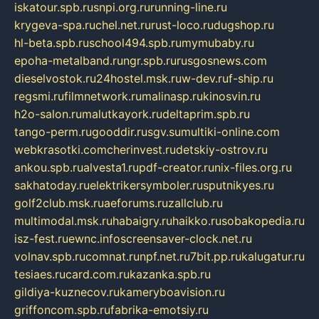
iskatour.spb.ru
snpi.org.ru
running-line.ru
krygeva-spa.ru
chel.net.ru
rust-loco.ru
dugshop.ru
hl-beta.spb.ru
school494.spb.ru
mymubaby.ru
epoha-metalband.ru
ngr.spb.ru
rusgosnews.com
dieselvostok.ru
24hostel.msk.ru
w-dev.ru
f-ship.ru
regsmi.ru
filmnetwork.ru
malinasp.ru
kinosvin.ru
h2o-salon.ru
malutkayork.ru
deltaprim.spb.ru
tango-perm.ru
gooddir.ru
sgv.su
multiki-online.com
webkrasotki.com
cherinvest.ru
detskiy-ostrov.ru
ankou.spb.ru
alvesta1.ru
pdf-creator.ru
nix-files.org.ru
sakhatoday.ru
elektrikersymboler.ru
sputnikyes.ru
golf2club.msk.ru
aeforums.ru
zallclub.ru
multimodal.msk.ru
habaigry.ru
haikko.ru
sobakopedia.ru
isz-fest.ru
ewnc.info
screensaver-clock.net.ru
volnav.spb.ru
comnat.ru
npf.net.ru
7bit.pp.ru
kalugatur.ru
tesiaes.ru
card.com.ru
kazanka.spb.ru
gildiya-kuznecov.ru
kameryboavision.ru
griffoncom.spb.ru
fabrika-emotsiy.ru