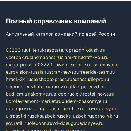
Полный справочник компаний
Актуальный каталог компаний по всей России
03223.ru
ufille.ru
krasotata.ru
prazdnikdushi.ru
veetbox.ru
cinemapost.ru
ciam-fr.ru
kraft-you.ru
mega-press.ru
03223.ru
web-explore.ru
rastenuya.ru
eurovision-russia.ru
strah-news.ru
freeride-team.ru
itrack-24.ru
sexshopexpress.ru
autostudiopro.ru
alabuga-cityhotel.ru
pornv.ru
atlantpereezd.ru
bud-em-znakomye.ru
a-cdc.ru
elektrostal-news.ru
korolevremont-market.ru
budem-znakomye.ru
oooagrosnab.ru
fpodaso.ru
emfire.ru
pro-otdelky.ru
ukrasotki.ru
seksuzbek.ru
seks-uzbek.ru
porno-vk.ru
sovratili.ru
olecoon.ru
vd-dosug.ru
adonyev.ru
rbc-news.ru
porno-skvirt.ru
krospr.ru