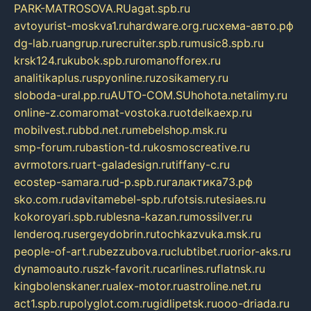
PARK-MATROSOVA.RU
agat.spb.ru
avtoyurist-moskva1.ru
hardware.org.ru
схема-авто.рф
dg-lab.ru
angrup.ru
recruiter.spb.ru
music8.spb.ru
krsk124.ru
kubok.spb.ru
romanofforex.ru
analitikaplus.ru
spyonline.ru
zosikamery.ru
sloboda-ural.pp.ru
AUTO-COM.SU
hohota.net
alimy.ru
online-z.com
aromat-vostoka.ru
otdelkaexp.ru
mobilvest.ru
bbd.net.ru
mebelshop.msk.ru
smp-forum.ru
bastion-td.ru
kosmoscreative.ru
avrmotors.ru
art-galadesign.ru
tiffany-c.ru
ecostep-samara.ru
d-p.spb.ru
галактика73.рф
sko.com.ru
davitamebel-spb.ru
fotsis.ru
tesiaes.ru
kokoroyari.spb.ru
blesna-kazan.ru
mossilver.ru
lenderoq.ru
sergeydobrin.ru
tochkazvuka.msk.ru
people-of-art.ru
bezzubova.ru
clubtibet.ru
orior-aks.ru
dynamoauto.ru
szk-favorit.ru
carlines.ru
flatnsk.ru
kingbolenskaner.ru
alex-motor.ru
astroline.net.ru
act1.spb.ru
polyglot.com.ru
gidlipetsk.ru
ooo-driada.ru