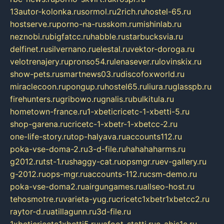
13autor-kolonka.ru
sormol.ru
2rich.ru
hostel-65.ru
hostserve.ru
porno-na-russkom.ru
mishinlab.ru
neznobi.ru
bigfatcc.ru
habble.ru
starbucksvia.ru
delfinet.ru
silvernano.ru
elestal.ru
vektor-doroga.ru
velotrenajery.ru
pronso54.ru
lenasever.ru
lovinskix.ru
show-pets.ru
smartnews03.ru
discofoxworld.ru
miraclecoon.ru
pongup.ru
hostel65.ru
liura.ru
glasspb.ru
firehunters.ru
gribowo.ru
gnalis.ru
bulkitula.ru
hometown-france.ru
1-xbeticricetc-1-xbetti-5.ru
shop-garena.ru
cricetc-1-xbetr-1-xbetcc-2.ru
one-life-story.ru
top-halyava.ru
accounts112.ru
poka-vse-doma-2.ru
3-d-file.ru
hahahaharms.ru
g2012.ru
tst-1.ru
shaggy-cat.ru
opsmgr.ru
ev-gallery.ru
g-2012.ru
ops-mgr.ru
accounts-112.ru
csm-demo.ru
poka-vse-doma2.ru
airgungames.ru
allseo-host.ru
tehosmotre.ru
varieta-yug.ru
cricetc1xbetr1xbetcc2.ru
raytor-d.ru
atillagunn.ru
3d-file.ru