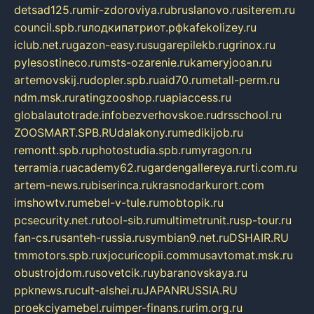
detsad125.ru
mir-zdoroviya.ru
bruslanovo.ru
siterem.ru
council.spb.ru
лодкипатриот.рф
kafekolizey.ru
iclub.net.ru
gazon-easy.ru
sugarepilekb.ru
grinox.ru
pylesostineco.ru
msts-ozarenie.ru
kameryjooan.ru
artemovskij.ru
dopler.spb.ru
aid70.ru
metall-perm.ru
ndm.msk.ru
ratingzooshop.ru
apiaccess.ru
globalautotrade.info
bezverhovskoe.ru
drsschool.ru
ZOOSMART.SPB.RU
dalakony.ru
medikijob.ru
remontt.spb.ru
photostudia.spb.ru
myragon.ru
terramia.ru
academy62.ru
gardengallereya.ru
rti.com.ru
artem-news.ru
biserinca.ru
krasnodarkurort.com
imshowtv.ru
mebel-v-tule.ru
mobtopik.ru
pcsecurity.net.ru
tool-sib.ru
multimetrunit.ru
sp-tour.ru
fan-cs.ru
santeh-russia.ru
symbian9.net.ru
DSHAIR.RU
tmmotors.spb.ru
xjocuricopii.com
musavtomat.msk.ru
obustrojdom.ru
sovetcik.ru
ybaranovskaya.ru
ppknews.ru
cult-alshei.ru
JAPANRUSSIA.RU
proekciyamebel.ru
imper-finans.ru
rim.org.ru