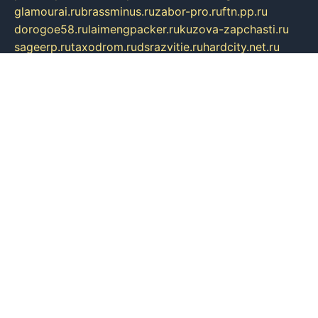
glamourai.ru
brassminus.ru
zabor-pro.ru
ftn.pp.ru
dorogoe58.ru
laimengpacker.ru
kuzova-zapchasti.ru
sageerp.ru
taxodrom.ru
dsrazvitie.ru
hardcity.net.ru
ratinghomegames.ru
topservice25.ru
gubernyan.ru
gtglasslined.ru
ii4.ru
tssport.spb.ru
andorra24.com
blackwallstreet.ru
oboimos.ru
optim-doors.com.ru
ikuch.ru
nycr.org.ru
npa21.ru
vremya-ch.spb.ru
desert000.ru
ivtorgi.ru
ifiori.ru
catalog-statei.ru
dcv.org.ru
spetsmaster174.ru
ipkameryhiseeu.ru
dum26.ru
ruspol.spb.ru
fr-opendp.ru
kam-solnyshko.ru
cheyenne-arapaho.ru
sevzapmetal.spb.ru
ted-lapidus.spb.ru
parasite-eliminator.ru
sigma-complete.ru
modernworld.ru
dama-moda.ru
eholot-group.ru
sk-nvkz.ru
DRONGOLD.RU
democratia2.ru
i-farmer.ru
mass-sport.org
jablonex.spb.ru
bookmess.ru
linkword.ru
refineua.com.ru
cs-spec.net.ru
altay-mebel.ru
DNK-THEATRE.RU
mechaniks.spb.ru
ipcamtechage.ru