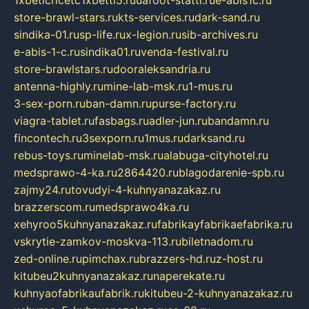
1xbeticricetc1xbetti5.ru
uafoot-statti.ru
e-abis1c.ru
store-brawl-stars.ru
kts-services.ru
dark-sand.ru
sindika-01.ru
sp-life.ru
x-legion.ru
sib-archives.ru
e-abis-1-c.ru
sindika01.ru
venda-festival.ru
store-brawlstars.ru
dooraleksandria.ru
antenna-highly.ru
mine-lab-msk.ru
1-mus.ru
3-sex-porn.ru
ban-damn.ru
purse-factory.ru
viagra-tablet.ru
fasbags.ru
adler-jun.ru
bandamn.ru
fincontech.ru
3sexporn.ru
1mus.ru
darksand.ru
rebus-toys.ru
minelab-msk.ru
alabuga-cityhotel.ru
medsprawo-4-ka.ru
2864420.ru
blagodarenie-spb.ru
zajmy24.ru
tovudyi-4-kuhnyanazakaz.ru
brazzerscom.ru
medsprawo4ka.ru
xehyroo5kuhnyanazakaz.ru
fabrikayfabrikaefabrika.ru
vskrytie-zamkov-moskva-113.ru
biletnadom.ru
zed-online.ru
pimchax.ru
brazzers-hd.ru
z-host.ru
kitubeu2kuhnyanazakaz.ru
naperekate.ru
kuhnyaofabrikaufabrik.ru
kitubeu-2-kuhnyanazakaz.ru