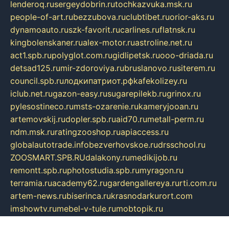
lenderoq.ru
sergeydobrin.ru
tochkazvuka.msk.ru
people-of-art.ru
bezzubova.ru
clubtibet.ru
orior-aks.ru
dynamoauto.ru
szk-favorit.ru
carlines.ru
flatnsk.ru
kingbolenskaner.ru
alex-motor.ru
astroline.net.ru
act1.spb.ru
polyglot.com.ru
gidlipetsk.ru
ooo-driada.ru
detsad125.ru
mir-zdoroviya.ru
bruslanovo.ru
siterem.ru
council.spb.ru
лодкипатриот.рф
kafekolizey.ru
iclub.net.ru
gazon-easy.ru
sugarepilekb.ru
grinox.ru
pylesostineco.ru
msts-ozarenie.ru
kameryjooan.ru
artemovskij.ru
dopler.spb.ru
aid70.ru
metall-perm.ru
ndm.msk.ru
ratingzooshop.ru
apiaccess.ru
globalautotrade.info
bezverhovskoe.ru
drsschool.ru
ZOOSMART.SPB.RU
dalakony.ru
medikijob.ru
remontt.spb.ru
photostudia.spb.ru
myragon.ru
terramia.ru
academy62.ru
gardengallereya.ru
rti.com.ru
artem-news.ru
biserinca.ru
krasnodarkurort.com
imshowtv.ru
mebel-v-tule.ru
mobtopik.ru
pcsecurity.net.ru
tool-sib.ru
multimetrunit.ru
sp-tour.ru