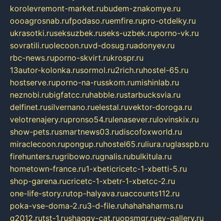
korolevremont-market.ru
budem-znakomye.ru
oooagrosnab.ru
fpodaso.ru
emfire.ru
pro-otdelky.ru
ukrasotki.ru
seksuzbek.ru
seks-uzbek.ru
porno-vk.ru
sovratili.ru
olecoon.ru
vd-dosug.ru
adonyev.ru
rbc-news.ru
porno-skvirt.ru
krospr.ru
13autor-kolonka.ru
sormol.ru
2rich.ru
hostel-65.ru
hostserve.ru
porno-na-russkom.ru
mishinlab.ru
neznobi.ru
bigfatcc.ru
habble.ru
starbucksvia.ru
delfinet.ru
silvernano.ru
elestal.ru
vektor-doroga.ru
velotrenajery.ru
pronso54.ru
lenasever.ru
lovinskix.ru
show-pets.ru
smartnews03.ru
discofoxworld.ru
miraclecoon.ru
pongup.ru
hostel65.ru
liura.ru
glasspb.ru
firehunters.ru
gribowo.ru
gnalis.ru
bulkitula.ru
hometown-france.ru
1-xbeticricetc-1-xbetti-5.ru
shop-garena.ru
cricetc-1-xbetr-1-xbetcc-2.ru
one-life-story.ru
top-halyava.ru
accounts112.ru
poka-vse-doma-2.ru
3-d-file.ru
hahahaharms.ru
g2012.ru
tst-1.ru
shaggy-cat.ru
opsmgr.ru
ev-gallery.ru