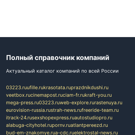
Полный справочник компаний
Актуальный каталог компаний по всей России
03223.ru
ufille.ru
krasotata.ru
prazdnikdushi.ru
veetbox.ru
cinemapost.ru
ciam-fr.ru
kraft-you.ru
mega-press.ru
03223.ru
web-explore.ru
rastenuya.ru
eurovision-russia.ru
strah-news.ru
freeride-team.ru
itrack-24.ru
sexshopexpress.ru
autostudiopro.ru
alabuga-cityhotel.ru
pornv.ru
atlantpereezd.ru
bud-em-znakomye.ru
a-cdc.ru
elektrostal-news.ru