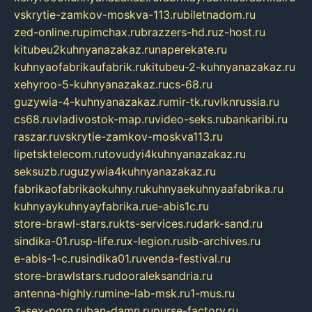
vskrytie-zamkov-moskva-113.ru
biletnadom.ru
zed-online.ru
pimchax.ru
brazzers-hd.ru
z-host.ru
kitubeu2kuhnyanazakaz.ru
naperekate.ru
kuhnyaofabrikaufabrik.ru
kitubeu-2-kuhnyanazakaz.ru
xehyroo-5-kuhnyanazakaz.ru
cs-68.ru
guzywia-4-kuhnyanazakaz.ru
mir-tk.ru
vlknrussia.ru
cs68.ru
vladivostok-map.ru
video-seks.ru
bankaribi.ru
raszar.ru
vskrytie-zamkov-moskva113.ru
lipetsktelecom.ru
tovudyi4kuhnyanazakaz.ru
seksuzb.ru
guzywia4kuhnyanazakaz.ru
fabrikaofabrikaokuhny.ru
kuhnyaekuhnyaafabrika.ru
kuhnyaykuhnyayfabrika.ru
e-abis1c.ru
store-brawl-stars.ru
kts-services.ru
dark-sand.ru
sindika-01.ru
sp-life.ru
x-legion.ru
sib-archives.ru
e-abis-1-c.ru
sindika01.ru
venda-festival.ru
store-brawlstars.ru
dooraleksandria.ru
antenna-highly.ru
mine-lab-msk.ru
1-mus.ru
3-sex-porn.ru
ban-damn.ru
purse-factory.ru