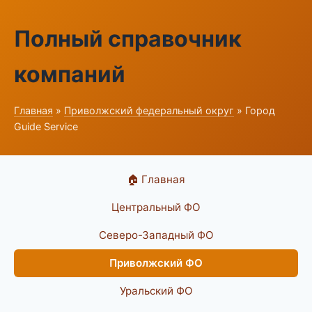
Полный справочник
компаний
Главная
»
Приволжский федеральный округ
» Город
Guide Service
🏠 Главная
Центральный ФО
Северо-Западный ФО
Приволжский ФО
Уральский ФО