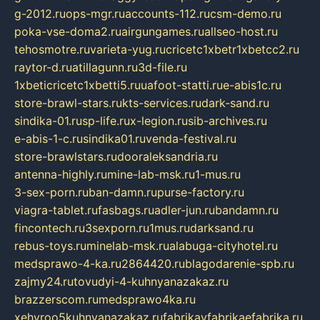
g-2012.ru
ops-mgr.ru
accounts-112.ru
csm-demo.ru
poka-vse-doma2.ru
airgungames.ru
allseo-host.ru
tehosmotre.ru
varieta-yug.ru
cricetc1xbetr1xbetcc2.ru
raytor-d.ru
atillagunn.ru
3d-file.ru
1xbeticricetc1xbetti5.ru
uafoot-statti.ru
e-abis1c.ru
store-brawl-stars.ru
kts-services.ru
dark-sand.ru
sindika-01.ru
sp-life.ru
x-legion.ru
sib-archives.ru
e-abis-1-c.ru
sindika01.ru
venda-festival.ru
store-brawlstars.ru
dooraleksandria.ru
antenna-highly.ru
mine-lab-msk.ru
1-mus.ru
3-sex-porn.ru
ban-damn.ru
purse-factory.ru
viagra-tablet.ru
fasbags.ru
adler-jun.ru
bandamn.ru
fincontech.ru
3sexporn.ru
1mus.ru
darksand.ru
rebus-toys.ru
minelab-msk.ru
alabuga-cityhotel.ru
medsprawo-4-ka.ru
2864420.ru
blagodarenie-spb.ru
zajmy24.ru
tovudyi-4-kuhnyanazakaz.ru
brazzerscom.ru
medsprawo4ka.ru
xehyroo5kuhnyanazakaz.ru
fabrikayfabrikaefabrika.ru