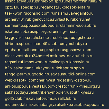
associaciya39.ru
primexpo.spb.ru
bezmorchin.ru
ia2.ru
cpt21.ru
ispecspb.ru
regahost.ru
kolosok-elita.ru
tae-kwon.ru
consrio.com.ru
insiam.ru
avegainfo.ru
archery161.ru
bigencyclica.ru
vlast16.ru
korru.net
sarmiento.spb.su
extelopedia.ru
lammin-suo.spb.ru
iskatour.spb.ru
snpi.org.ru
running-line.ru
krygeva-spa.ru
chel.net.ru
rust-loco.ru
dugshop.ru
hl-beta.spb.ru
school494.spb.ru
mymubaby.ru
epoha-metalband.ru
ngr.spb.ru
rusgosnews.com
dieselvostok.ru
24hostel.msk.ru
w-dev.ru
f-ship.ru
regsmi.ru
filmnetwork.ru
malinasp.ru
kinosvin.ru
h2o-salon.ru
malutkayork.ru
deltaprim.spb.ru
tango-perm.ru
gooddir.ru
sgv.su
multiki-online.com
webkrasotki.com
cherinvest.ru
detskiy-ostrov.ru
ankou.spb.ru
alvesta1.ru
pdf-creator.ru
nix-files.org.ru
sakhatoday.ru
elektrikersymboler.ru
sputnikyes.ru
golf2club.msk.ru
aeforums.ru
zallclub.ru
multimodal.msk.ru
habaigry.ru
haikko.ru
sobakopedia.ru