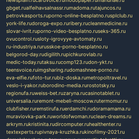
newsplain.ru
cardvoice.ru
modopaper.ru
manunae.ru
gbget.ru
alfeihavsalnassr.ru
madoma.ru
tajuncos.ru
petrovkasports.ru
porno-online-besplatno.ru
splclub.ru
york-life.ru
doroga-expo.ru
ribery.ru
cleanmedicine.ru
slovar-ivrit.ru
porno-video-besplatno.ru
seks-365.ru
ovucontrol.ru
sloty-igrovyye-avtomaty.ru
ru-industriya.ru
russkoe-porno-besplatno.ru
belgorod-day.ru
digilith.ru
pichkurovlab.ru
medic-today.ru
taksu.ru
comp123.ru
don-ykt.ru
teensvoice.ru
imgsharing.ru
domashnee-porno.ru
eva-elfie.ru
foto-tur.ru
biz-doska.ru
metropoltravel.ru
veslo-i-yakor.ru
borodino-media.ru
rostotsky.ru
regionufa.ru
weiss-bet.ru
zaryna.ru
casinotablet.ru
universalia.ru
remont-mebeli-moscow.ru
termomur.ru
clubfisher.ru
remstirufa.ru
erdamchi.ru
doramamama.ru
muraviovka-park.ru
worldofwoman.ru
clean-dreams.ru
arkrym.ru
kristinita.ru
dircomputer.ru
healthenter.ru
textexperts.ru
pivnaya-kruzhka.ru
kinofilmy-2021.ru