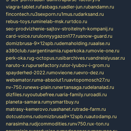
viagra-tablet.ru
fasbags.ru
adler-jun.ru
bandamn.ru
fincontech.ru
3sexporn.ru
1mus.ru
darksand.ru
rebus-toys.ru
minelab-msk.ru
rtdco.ru
seo-prodvizhenie-sajtov-stroitelnyh-kompanij.ru
card-voice.ru
rulonnyygazon177.ru
snow-guard.ru
domizbrusa-9x12spb.ru
demaholding.ru
aalse.ru
a380club.ru
argentinamia.ru
perkoka.ru
movie-one.ru
perk-oka.ru
g-octopus.ru
sibarchives.ru
andreislyusar.ru
naruto-x.ru
pursefactory.ru
tor-lyubov-i-grom.ru
spayderhed-2022.ru
movieone.ru
evro-dez.ru
webamator.ru
ma-absolut1.ru
avtopomosch27.ru
nv-750.ru
news-plain.ru
nertansaga.ru
delanalad.ru
dizfiles.ru
youtubefree.ru
aria-family.ru
roadli.ru
planeta-samara.ru
mysmartbuy.ru
matrasy-kemerovo.ru
ashanet.ru
trade-farm.ru
dotcustoms.ru
domizbrusa9x12spb.ru
autodamp.ru
narasimha.ru
djcommodities.ru
nv750.ru
x-ton.ru