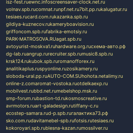
isz-fest.ru
ewnc.info
screensaver-clock.net.ru
volnav.spb.ru
comnat.ru
npf.net.ru
7bit.pp.ru
kalugatur.ru
tesiaes.ru
card.com.ru
kazanka.spb.ru
gildiya-kuznecov.ru
kameryboavision.ru
griffoncom.spb.ru
fabrika-emotsiy.ru
PARK-MATROSOVA.RU
agat.spb.ru
avtoyurist-moskva1.ru
hardware.org.ru
схема-авто.рф
dg-lab.ru
angrup.ru
recruiter.spb.ru
music8.spb.ru
krsk124.ru
kubok.spb.ru
romanofforex.ru
analitikaplus.ru
spyonline.ru
zosikamery.ru
sloboda-ural.pp.ru
AUTO-COM.SU
hohota.net
alimy.ru
online-z.com
aromat-vostoka.ru
otdelkaexp.ru
mobilvest.ru
bbd.net.ru
mebelshop.msk.ru
smp-forum.ru
bastion-td.ru
kosmoscreative.ru
avrmotors.ru
art-galadesign.ru
tiffany-c.ru
ecostep-samara.ru
d-p.spb.ru
галактика73.рф
sko.com.ru
davitamebel-spb.ru
fotsis.ru
tesiaes.ru
kokoroyari.spb.ru
blesna-kazan.ru
mossilver.ru