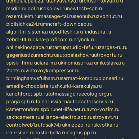
demolalapaluza.ru
tanyavanya.ru
remstir-tolyatti.ru
msdip.ru
jdol.ru
sokolovr.ru
newtech-spb.ru
rezemkleim.ru
massage-tai.ru
seonub.ru
zvonitut.ru
biolisichka24.ru
mncraft-download.ru
algoritm-sistema.ru
godflesh.ru
ru-industria.ru
zebra-tlt.ru
okna-proficom.ru
erynok.ru
onlinekinospace.ru
startupstudio-fefu.ru
zarges-ru.ru
gegenjustizunrecht.ru
autobalashov.ru
utrovortu.ru
spiski-firm.ru
elara-m.ru
kinomusorka.ru
mkcslava.ru
2bets.ru
vintovoykompressor.ru
birminghamvsfulham.ru
sarmat-komp.ru
pioneeri.ru
amadis-chocolate.ru
shkurki-karakulya.ru
kanotiforet.spb.ru
tutmassage.ru
ecolog.org.ru
praga.spb.ru
falcorussia.ru
autodoctorservis.ru
kamertondom.spb.ru
net-life.net.ru
avto-vozim.ru
sakhcamera.ru
alliance-electro.spb.ru
stroyavt.ru
controlweb1.ru
tdsak74.ru
kinzozo-ru.ru
kvotka.ru
iron-snab.ru
costa-bella.ru
eugrus.pp.ru