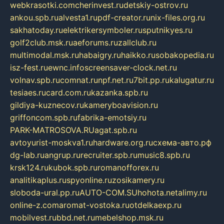
webkrasotki.com
cherinvest.ru
detskiy-ostrov.ru
ankou.spb.ru
alvesta1.ru
pdf-creator.ru
nix-files.org.ru
sakhatoday.ru
elektrikersymboler.ru
sputnikyes.ru
golf2club.msk.ru
aeforums.ru
zallclub.ru
multimodal.msk.ru
habaigry.ru
haikko.ru
sobakopedia.ru
isz-fest.ru
ewnc.info
screensaver-clock.net.ru
volnav.spb.ru
comnat.ru
npf.net.ru
7bit.pp.ru
kalugatur.ru
tesiaes.ru
card.com.ru
kazanka.spb.ru
gildiya-kuznecov.ru
kameryboavision.ru
griffoncom.spb.ru
fabrika-emotsiy.ru
PARK-MATROSOVA.RU
agat.spb.ru
avtoyurist-moskva1.ru
hardware.org.ru
схема-авто.рф
dg-lab.ru
angrup.ru
recruiter.spb.ru
music8.spb.ru
krsk124.ru
kubok.spb.ru
romanofforex.ru
analitikaplus.ru
spyonline.ru
zosikamery.ru
sloboda-ural.pp.ru
AUTO-COM.SU
hohota.net
alimy.ru
online-z.com
aromat-vostoka.ru
otdelkaexp.ru
mobilvest.ru
bbd.net.ru
mebelshop.msk.ru