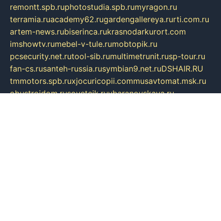
remontt.spb.ru
photostudia.spb.ru
myragon.ru
terramia.ru
academy62.ru
gardengallereya.ru
rti.com.ru
artem-news.ru
biserinca.ru
krasnodarkurort.com
imshowtv.ru
mebel-v-tule.ru
mobtopik.ru
pcsecurity.net.ru
tool-sib.ru
multimetrunit.ru
sp-tour.ru
fan-cs.ru
santeh-russia.ru
symbian9.net.ru
DSHAIR.RU
tmmotors.spb.ru
xjocuricopii.com
musavtomat.msk.ru
obustrojdom.ru
sovetcik.ru
ybaranovskaya.ru
ppknews.ru
cult-alshei.ru
JAPANRUSSIA.RU
proekciyamebel.ru
imper-finans.ru
rim.org.ru
glamourai.ru
brassminus.ru
zabor-pro.ru
ftn.pp.ru
dorogoe58.ru
laimengpacker.ru
kuzova-zapchasti.ru
sageerp.ru
taxodrom.ru
dsrazvitie.ru
hardcity.net.ru
ratinghomegames.ru
topservice25.ru
gubernyan.ru
gtglasslined.ru
ii4.ru
tssport.spb.ru
andorra24.com
blackwallstreet.ru
oboimos.ru
optim-doors.com.ru
ikuch.ru
nycr.org.ru
npa21.ru
vremya-ch.spb.ru
desert000.ru
ivtorgi.ru
ifiori.ru
catalog-statei.ru