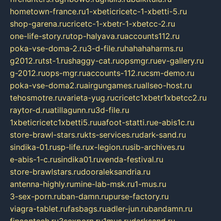
hometown-france.ru
1-xbeticricetc-1-xbetti-5.ru
shop-garena.ru
cricetc-1-xbetr-1-xbetcc-2.ru
one-life-story.ru
top-halyava.ru
accounts112.ru
poka-vse-doma-2.ru
3-d-file.ru
hahahaharms.ru
g2012.ru
tst-1.ru
shaggy-cat.ru
opsmgr.ru
ev-gallery.ru
g-2012.ru
ops-mgr.ru
accounts-112.ru
csm-demo.ru
poka-vse-doma2.ru
airgungames.ru
allseo-host.ru
tehosmotre.ru
varieta-yug.ru
cricetc1xbetr1xbetcc2.ru
raytor-d.ru
atillagunn.ru
3d-file.ru
1xbeticricetc1xbetti5.ru
uafoot-statti.ru
e-abis1c.ru
store-brawl-stars.ru
kts-services.ru
dark-sand.ru
sindika-01.ru
sp-life.ru
x-legion.ru
sib-archives.ru
e-abis-1-c.ru
sindika01.ru
venda-festival.ru
store-brawlstars.ru
dooraleksandria.ru
antenna-highly.ru
mine-lab-msk.ru
1-mus.ru
3-sex-porn.ru
ban-damn.ru
purse-factory.ru
viagra-tablet.ru
fasbags.ru
adler-jun.ru
bandamn.ru
fincontech.ru
3sexporn.ru
1mus.ru
darksand.ru