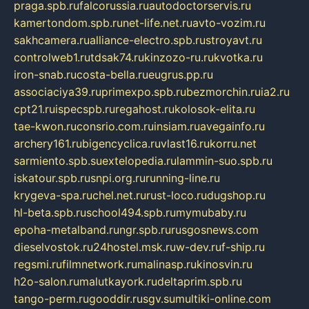
praga.spb.ru
falcorussia.ru
autodoctorservis.ru
kamertondom.spb.ru
net-life.net.ru
avto-vozim.ru
sakhcamera.ru
alliance-electro.spb.ru
stroyavt.ru
controlweb1.ru
tdsak74.ru
kinzozo-ru.ru
kvotka.ru
iron-snab.ru
costa-bella.ru
eugrus.pp.ru
associaciya39.ru
primexpo.spb.ru
bezmorchin.ru
ia2.ru
cpt21.ru
ispecspb.ru
regahost.ru
kolosok-elita.ru
tae-kwon.ru
consrio.com.ru
insiam.ru
avegainfo.ru
archery161.ru
bigencyclica.ru
vlast16.ru
korru.net
sarmiento.spb.su
extelopedia.ru
lammin-suo.spb.ru
iskatour.spb.ru
snpi.org.ru
running-line.ru
krygeva-spa.ru
chel.net.ru
rust-loco.ru
dugshop.ru
hl-beta.spb.ru
school494.spb.ru
mymubaby.ru
epoha-metalband.ru
ngr.spb.ru
rusgosnews.com
dieselvostok.ru
24hostel.msk.ru
w-dev.ru
f-ship.ru
regsmi.ru
filmnetwork.ru
malinasp.ru
kinosvin.ru
h2o-salon.ru
malutkayork.ru
deltaprim.spb.ru
tango-perm.ru
gooddir.ru
sgv.su
multiki-online.com