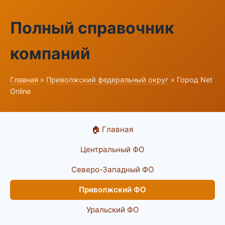
Полный справочник
компаний
Главная
»
Приволжский федеральный округ
» Город Net
Online
🏠 Главная
Центральный ФО
Северо-Западный ФО
Приволжский ФО
Уральский ФО