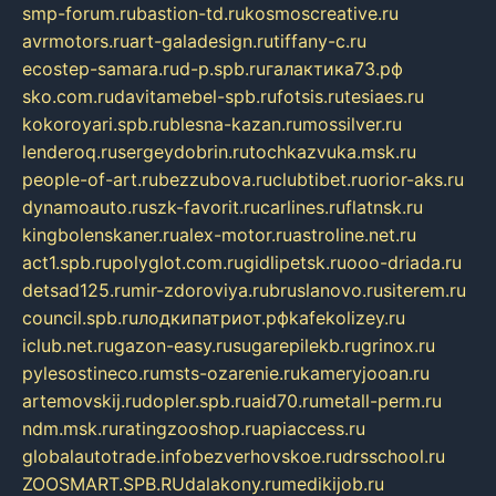
smp-forum.ru
bastion-td.ru
kosmoscreative.ru
avrmotors.ru
art-galadesign.ru
tiffany-c.ru
ecostep-samara.ru
d-p.spb.ru
галактика73.рф
sko.com.ru
davitamebel-spb.ru
fotsis.ru
tesiaes.ru
kokoroyari.spb.ru
blesna-kazan.ru
mossilver.ru
lenderoq.ru
sergeydobrin.ru
tochkazvuka.msk.ru
people-of-art.ru
bezzubova.ru
clubtibet.ru
orior-aks.ru
dynamoauto.ru
szk-favorit.ru
carlines.ru
flatnsk.ru
kingbolenskaner.ru
alex-motor.ru
astroline.net.ru
act1.spb.ru
polyglot.com.ru
gidlipetsk.ru
ooo-driada.ru
detsad125.ru
mir-zdoroviya.ru
bruslanovo.ru
siterem.ru
council.spb.ru
лодкипатриот.рф
kafekolizey.ru
iclub.net.ru
gazon-easy.ru
sugarepilekb.ru
grinox.ru
pylesostineco.ru
msts-ozarenie.ru
kameryjooan.ru
artemovskij.ru
dopler.spb.ru
aid70.ru
metall-perm.ru
ndm.msk.ru
ratingzooshop.ru
apiaccess.ru
globalautotrade.info
bezverhovskoe.ru
drsschool.ru
ZOOSMART.SPB.RU
dalakony.ru
medikijob.ru