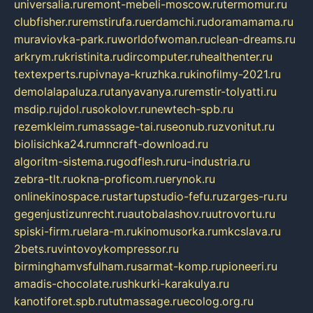
universalia.ru
remont-mebeli-moscow.ru
termomur.ru
clubfisher.ru
remstirufa.ru
erdamchi.ru
doramamama.ru
muraviovka-park.ru
worldofwoman.ru
clean-dreams.ru
arkrym.ru
kristinita.ru
dircomputer.ru
healthenter.ru
textexperts.ru
pivnaya-kruzhka.ru
kinofilmy-2021.ru
demolalapaluza.ru
tanyavanya.ru
remstir-tolyatti.ru
msdip.ru
jdol.ru
sokolovr.ru
newtech-spb.ru
rezemkleim.ru
massage-tai.ru
seonub.ru
zvonitut.ru
biolisichka24.ru
mncraft-download.ru
algoritm-sistema.ru
godflesh.ru
ru-industria.ru
zebra-tlt.ru
okna-proficom.ru
erynok.ru
onlinekinospace.ru
startupstudio-fefu.ru
zarges-ru.ru
gegenjustizunrecht.ru
autobalashov.ru
utrovortu.ru
spiski-firm.ru
elara-m.ru
kinomusorka.ru
mkcslava.ru
2bets.ru
vintovoykompressor.ru
birminghamvsfulham.ru
sarmat-komp.ru
pioneeri.ru
amadis-chocolate.ru
shkurki-karakulya.ru
kanotiforet.spb.ru
tutmassage.ru
ecolog.org.ru