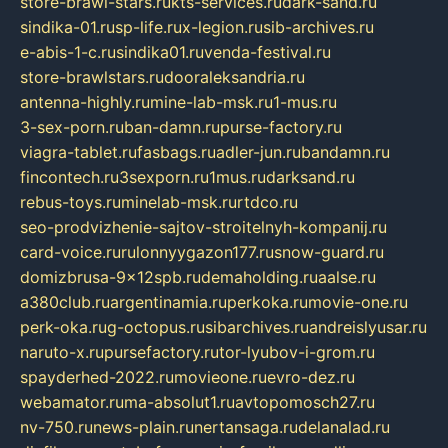
store-brawl-stars.ru
kts-services.ru
dark-sand.ru
sindika-01.ru
sp-life.ru
x-legion.ru
sib-archives.ru
e-abis-1-c.ru
sindika01.ru
venda-festival.ru
store-brawlstars.ru
dooraleksandria.ru
antenna-highly.ru
mine-lab-msk.ru
1-mus.ru
3-sex-porn.ru
ban-damn.ru
purse-factory.ru
viagra-tablet.ru
fasbags.ru
adler-jun.ru
bandamn.ru
fincontech.ru
3sexporn.ru
1mus.ru
darksand.ru
rebus-toys.ru
minelab-msk.ru
rtdco.ru
seo-prodvizhenie-sajtov-stroitelnyh-kompanij.ru
card-voice.ru
rulonnyygazon177.ru
snow-guard.ru
domizbrusa-9x12spb.ru
demaholding.ru
aalse.ru
a380club.ru
argentinamia.ru
perkoka.ru
movie-one.ru
perk-oka.ru
g-octopus.ru
sibarchives.ru
andreislyusar.ru
naruto-x.ru
pursefactory.ru
tor-lyubov-i-grom.ru
spayderhed-2022.ru
movieone.ru
evro-dez.ru
webamator.ru
ma-absolut1.ru
avtopomosch27.ru
nv-750.ru
news-plain.ru
nertansaga.ru
delanalad.ru