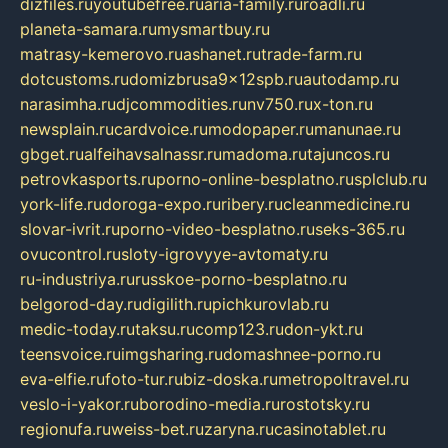
dizfiles.ru
youtubefree.ru
aria-family.ru
roadli.ru
planeta-samara.ru
mysmartbuy.ru
matrasy-kemerovo.ru
ashanet.ru
trade-farm.ru
dotcustoms.ru
domizbrusa9x12spb.ru
autodamp.ru
narasimha.ru
djcommodities.ru
nv750.ru
x-ton.ru
newsplain.ru
cardvoice.ru
modopaper.ru
manunae.ru
gbget.ru
alfeihavsalnassr.ru
madoma.ru
tajuncos.ru
petrovkasports.ru
porno-online-besplatno.ru
splclub.ru
york-life.ru
doroga-expo.ru
ribery.ru
cleanmedicine.ru
slovar-ivrit.ru
porno-video-besplatno.ru
seks-365.ru
ovucontrol.ru
sloty-igrovyye-avtomaty.ru
ru-industriya.ru
russkoe-porno-besplatno.ru
belgorod-day.ru
digilith.ru
pichkurovlab.ru
medic-today.ru
taksu.ru
comp123.ru
don-ykt.ru
teensvoice.ru
imgsharing.ru
domashnee-porno.ru
eva-elfie.ru
foto-tur.ru
biz-doska.ru
metropoltravel.ru
veslo-i-yakor.ru
borodino-media.ru
rostotsky.ru
regionufa.ru
weiss-bet.ru
zaryna.ru
casinotablet.ru