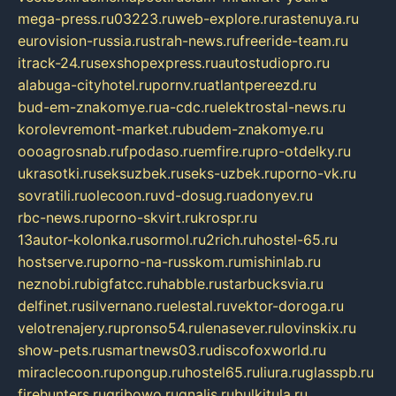
mega-press.ru
03223.ru
web-explore.ru
rastenuya.ru
eurovision-russia.ru
strah-news.ru
freeride-team.ru
itrack-24.ru
sexshopexpress.ru
autostudiopro.ru
alabuga-cityhotel.ru
pornv.ru
atlantpereezd.ru
bud-em-znakomye.ru
a-cdc.ru
elektrostal-news.ru
korolevremont-market.ru
budem-znakomye.ru
oooagrosnab.ru
fpodaso.ru
emfire.ru
pro-otdelky.ru
ukrasotki.ru
seksuzbek.ru
seks-uzbek.ru
porno-vk.ru
sovratili.ru
olecoon.ru
vd-dosug.ru
adonyev.ru
rbc-news.ru
porno-skvirt.ru
krospr.ru
13autor-kolonka.ru
sormol.ru
2rich.ru
hostel-65.ru
hostserve.ru
porno-na-russkom.ru
mishinlab.ru
neznobi.ru
bigfatcc.ru
habble.ru
starbucksvia.ru
delfinet.ru
silvernano.ru
elestal.ru
vektor-doroga.ru
velotrenajery.ru
pronso54.ru
lenasever.ru
lovinskix.ru
show-pets.ru
smartnews03.ru
discofoxworld.ru
miraclecoon.ru
pongup.ru
hostel65.ru
liura.ru
glasspb.ru
firehunters.ru
gribowo.ru
gnalis.ru
bulkitula.ru