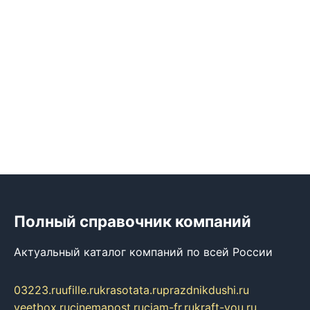
Полный справочник компаний
Актуальный каталог компаний по всей России
03223.ru
ufille.ru
krasotata.ru
prazdnikdushi.ru
veetbox.ru
cinemapost.ru
ciam-fr.ru
kraft-you.ru