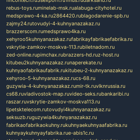
rebus-toys.ru
minelab-msk.ru
alabuga-cityhotel.ru
medsprawo-4-ka.ru
2864420.ru
blagodarenie-spb.ru
zajmy24.ru
tovudyi-4-kuhnyanazakaz.ru
brazzerscom.ru
medsprawo4ka.ru
xehyroo5kuhnyanazakaz.ru
fabrikayfabrikaefabrika.ru
vskrytie-zamkov-moskva-113.ru
biletnadom.ru
zed-online.ru
pimchax.ru
brazzers-hd.ru
z-host.ru
kitubeu2kuhnyanazakaz.ru
naperekate.ru
kuhnyaofabrikaufabrik.ru
kitubeu-2-kuhnyanazakaz.ru
xehyroo-5-kuhnyanazakaz.ru
cs-68.ru
guzywia-4-kuhnyanazakaz.ru
mir-tk.ru
vlknrussia.ru
cs68.ru
vladivostok-map.ru
video-seks.ru
bankaribi.ru
raszar.ru
vskrytie-zamkov-moskva113.ru
lipetsktelecom.ru
tovudyi4kuhnyanazakaz.ru
seksuzb.ru
guzywia4kuhnyanazakaz.ru
fabrikaofabrikaokuhny.ru
kuhnyaekuhnyaafabrika.ru
kuhnyaykuhnyayfabrika.ru
e-abis1c.ru