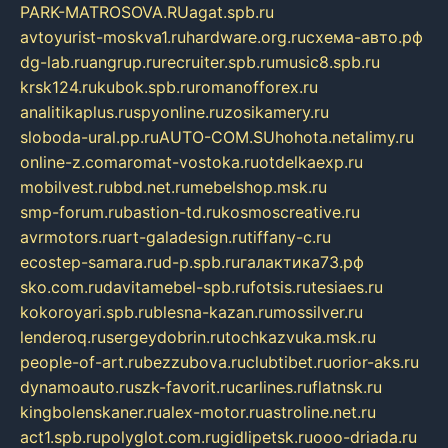
PARK-MATROSOVA.RU
agat.spb.ru
avtoyurist-moskva1.ru
hardware.org.ru
схема-авто.рф
dg-lab.ru
angrup.ru
recruiter.spb.ru
music8.spb.ru
krsk124.ru
kubok.spb.ru
romanofforex.ru
analitikaplus.ru
spyonline.ru
zosikamery.ru
sloboda-ural.pp.ru
AUTO-COM.SU
hohota.net
alimy.ru
online-z.com
aromat-vostoka.ru
otdelkaexp.ru
mobilvest.ru
bbd.net.ru
mebelshop.msk.ru
smp-forum.ru
bastion-td.ru
kosmoscreative.ru
avrmotors.ru
art-galadesign.ru
tiffany-c.ru
ecostep-samara.ru
d-p.spb.ru
галактика73.рф
sko.com.ru
davitamebel-spb.ru
fotsis.ru
tesiaes.ru
kokoroyari.spb.ru
blesna-kazan.ru
mossilver.ru
lenderoq.ru
sergeydobrin.ru
tochkazvuka.msk.ru
people-of-art.ru
bezzubova.ru
clubtibet.ru
orior-aks.ru
dynamoauto.ru
szk-favorit.ru
carlines.ru
flatnsk.ru
kingbolenskaner.ru
alex-motor.ru
astroline.net.ru
act1.spb.ru
polyglot.com.ru
gidlipetsk.ru
ooo-driada.ru