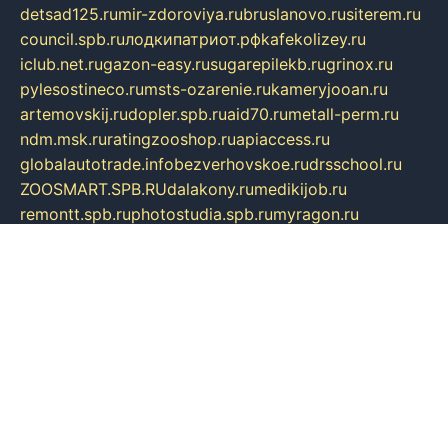
detsad125.ru
mir-zdoroviya.ru
bruslanovo.ru
siterem.ru
council.spb.ru
лодкипатриот.рф
kafekolizey.ru
iclub.net.ru
gazon-easy.ru
sugarepilekb.ru
grinox.ru
pylesostineco.ru
msts-ozarenie.ru
kameryjooan.ru
artemovskij.ru
dopler.spb.ru
aid70.ru
metall-perm.ru
ndm.msk.ru
ratingzooshop.ru
apiaccess.ru
globalautotrade.info
bezverhovskoe.ru
drsschool.ru
ZOOSMART.SPB.RU
dalakony.ru
medikijob.ru
remontt.spb.ru
photostudia.spb.ru
myragon.ru
terramia.ru
academy62.ru
gardengallereya.ru
rti.com.ru
artem-news.ru
biserinca.ru
krasnodarkurort.com
imshowtv.ru
mebel-v-tule.ru
mobtopik.ru
pcsecurity.net.ru
tool-sib.ru
multimetrunit.ru
sp-tour.ru
fan-cs.ru
santeh-russia.ru
symbian9.net.ru
DSHAIR.RU
tmmotors.spb.ru
xjocuricopii.com
musavtomat.msk.ru
obustrojdom.ru
sovetcik.ru
ybaranovskaya.ru
ppknews.ru
cult-alshei.ru
JAPANRUSSIA.RU
proekciyamebel.ru
imper-finans.ru
rim.org.ru