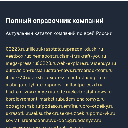
Полный справочник компаний
Актуальный каталог компаний по всей России
03223.ru
ufille.ru
krasotata.ru
prazdnikdushi.ru
veetbox.ru
cinemapost.ru
ciam-fr.ru
kraft-you.ru
mega-press.ru
03223.ru
web-explore.ru
rastenuya.ru
eurovision-russia.ru
strah-news.ru
freeride-team.ru
itrack-24.ru
sexshopexpress.ru
autostudiopro.ru
alabuga-cityhotel.ru
pornv.ru
atlantpereezd.ru
bud-em-znakomye.ru
a-cdc.ru
elektrostal-news.ru
korolevremont-market.ru
budem-znakomye.ru
oooagrosnab.ru
fpodaso.ru
emfire.ru
pro-otdelky.ru
ukrasotki.ru
seksuzbek.ru
seks-uzbek.ru
porno-vk.ru
sovratili.ru
olecoon.ru
vd-dosug.ru
adonyev.ru
rbc-news.ru
porno-skvirt.ru
krospr.ru