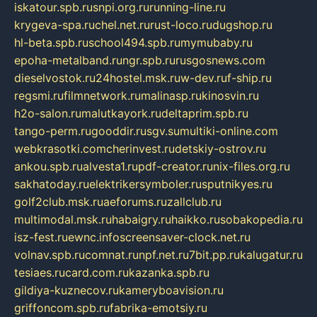
iskatour.spb.ru
snpi.org.ru
running-line.ru
krygeva-spa.ru
chel.net.ru
rust-loco.ru
dugshop.ru
hl-beta.spb.ru
school494.spb.ru
mymubaby.ru
epoha-metalband.ru
ngr.spb.ru
rusgosnews.com
dieselvostok.ru
24hostel.msk.ru
w-dev.ru
f-ship.ru
regsmi.ru
filmnetwork.ru
malinasp.ru
kinosvin.ru
h2o-salon.ru
malutkayork.ru
deltaprim.spb.ru
tango-perm.ru
gooddir.ru
sgv.su
multiki-online.com
webkrasotki.com
cherinvest.ru
detskiy-ostrov.ru
ankou.spb.ru
alvesta1.ru
pdf-creator.ru
nix-files.org.ru
sakhatoday.ru
elektrikersymboler.ru
sputnikyes.ru
golf2club.msk.ru
aeforums.ru
zallclub.ru
multimodal.msk.ru
habaigry.ru
haikko.ru
sobakopedia.ru
isz-fest.ru
ewnc.info
screensaver-clock.net.ru
volnav.spb.ru
comnat.ru
npf.net.ru
7bit.pp.ru
kalugatur.ru
tesiaes.ru
card.com.ru
kazanka.spb.ru
gildiya-kuznecov.ru
kameryboavision.ru
griffoncom.spb.ru
fabrika-emotsiy.ru