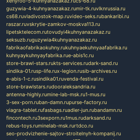
xehyroo-5-kuhnyanazakaz.ru
cs-68.ru
guzywia-4-kuhnyanazakaz.ru
mir-tk.ru
vlknrussia.ru
cs68.ru
vladivostok-map.ru
video-seks.ru
bankaribi.ru
raszar.ru
vskrytie-zamkov-moskva113.ru
lipetsktelecom.ru
tovudyi4kuhnyanazakaz.ru
seksuzb.ru
guzywia4kuhnyanazakaz.ru
fabrikaofabrikaokuhny.ru
kuhnyaekuhnyaafabrika.ru
kuhnyaykuhnyayfabrika.ru
e-abis1c.ru
store-brawl-stars.ru
kts-services.ru
dark-sand.ru
sindika-01.ru
sp-life.ru
x-legion.ru
sib-archives.ru
e-abis-1-c.ru
sindika01.ru
venda-festival.ru
store-brawlstars.ru
dooraleksandria.ru
antenna-highly.ru
mine-lab-msk.ru
1-mus.ru
3-sex-porn.ru
ban-damn.ru
purse-factory.ru
viagra-tablet.ru
fasbags.ru
adler-jun.ru
bandamn.ru
fincontech.ru
3sexporn.ru
1mus.ru
darksand.ru
rebus-toys.ru
minelab-msk.ru
rtdco.ru
seo-prodvizhenie-sajtov-stroitelnyh-kompanij.ru