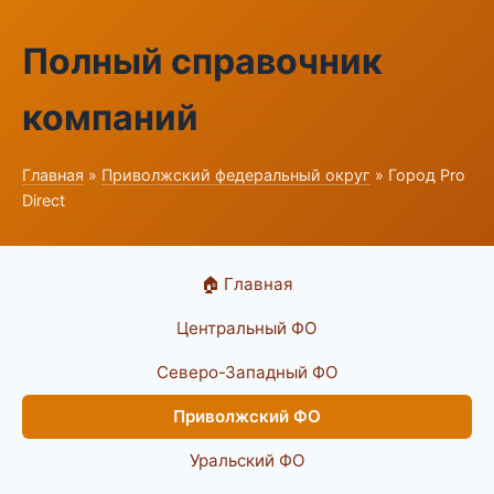
Полный справочник
компаний
Главная
»
Приволжский федеральный округ
» Город Pro
Direct
🏠 Главная
Центральный ФО
Северо-Западный ФО
Приволжский ФО
Уральский ФО