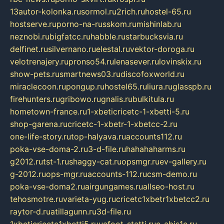
13autor-kolonka.ru
sormol.ru
2rich.ru
hostel-65.ru
hostserve.ru
porno-na-russkom.ru
mishinlab.ru
neznobi.ru
bigfatcc.ru
habble.ru
starbucksvia.ru
delfinet.ru
silvernano.ru
elestal.ru
vektor-doroga.ru
velotrenajery.ru
pronso54.ru
lenasever.ru
lovinskix.ru
show-pets.ru
smartnews03.ru
discofoxworld.ru
miraclecoon.ru
pongup.ru
hostel65.ru
liura.ru
glasspb.ru
firehunters.ru
gribowo.ru
gnalis.ru
bulkitula.ru
hometown-france.ru
1-xbeticricetc-1-xbetti-5.ru
shop-garena.ru
cricetc-1-xbetr-1-xbetcc-2.ru
one-life-story.ru
top-halyava.ru
accounts112.ru
poka-vse-doma-2.ru
3-d-file.ru
hahahaharms.ru
g2012.ru
tst-1.ru
shaggy-cat.ru
opsmgr.ru
ev-gallery.ru
g-2012.ru
ops-mgr.ru
accounts-112.ru
csm-demo.ru
poka-vse-doma2.ru
airgungames.ru
allseo-host.ru
tehosmotre.ru
varieta-yug.ru
cricetc1xbetr1xbetcc2.ru
raytor-d.ru
atillagunn.ru
3d-file.ru