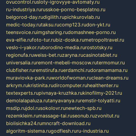
ovucontrol.ru
sloty-igrovyye-avtomaty.ru
ru-industriya.ru
russkoe-porno-besplatno.ru
belgorod-day.ru
digilith.ru
pichkurovlab.ru
medic-today.ru
taksu.ru
comp123.ru
don-ykt.ru
teensvoice.ru
imgsharing.ru
domashnee-porno.ru
eva-elfie.ru
foto-tur.ru
biz-doska.ru
metropoltravel.ru
veslo-i-yakor.ru
borodino-media.ru
rostotsky.ru
regionufa.ru
weiss-bet.ru
zaryna.ru
casinotablet.ru
universalia.ru
remont-mebeli-moscow.ru
termomur.ru
clubfisher.ru
remstirufa.ru
erdamchi.ru
doramamama.ru
muraviovka-park.ru
worldofwoman.ru
clean-dreams.ru
arkrym.ru
kristinita.ru
dircomputer.ru
healthenter.ru
textexperts.ru
pivnaya-kruzhka.ru
kinofilmy-2021.ru
demolalapaluza.ru
tanyavanya.ru
remstir-tolyatti.ru
msdip.ru
jdol.ru
sokolovr.ru
newtech-spb.ru
rezemkleim.ru
massage-tai.ru
seonub.ru
zvonitut.ru
biolisichka24.ru
mncraft-download.ru
algoritm-sistema.ru
godflesh.ru
ru-industria.ru