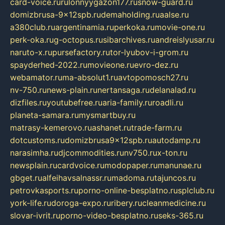
card-voice.ru
rulonnyygazon177.ru
snow-guard.ru
domizbrusa-9x12spb.ru
demaholding.ru
aalse.ru
a380club.ru
argentinamia.ru
perkoka.ru
movie-one.ru
perk-oka.ru
g-octopus.ru
sibarchives.ru
andreislyusar.ru
naruto-x.ru
pursefactory.ru
tor-lyubov-i-grom.ru
spayderhed-2022.ru
movieone.ru
evro-dez.ru
webamator.ru
ma-absolut1.ru
avtopomosch27.ru
nv-750.ru
news-plain.ru
nertansaga.ru
delanalad.ru
dizfiles.ru
youtubefree.ru
aria-family.ru
roadli.ru
planeta-samara.ru
mysmartbuy.ru
matrasy-kemerovo.ru
ashanet.ru
trade-farm.ru
dotcustoms.ru
domizbrusa9x12spb.ru
autodamp.ru
narasimha.ru
djcommodities.ru
nv750.ru
x-ton.ru
newsplain.ru
cardvoice.ru
modopaper.ru
manunae.ru
gbget.ru
alfeihavsalnassr.ru
madoma.ru
tajuncos.ru
petrovkasports.ru
porno-online-besplatno.ru
splclub.ru
york-life.ru
doroga-expo.ru
ribery.ru
cleanmedicine.ru
slovar-ivrit.ru
porno-video-besplatno.ru
seks-365.ru