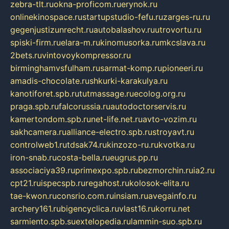
zebra-tlt.ru
okna-proficom.ru
erynok.ru
onlinekinospace.ru
startupstudio-fefu.ru
zarges-ru.ru
gegenjustizunrecht.ru
autobalashov.ru
utrovortu.ru
spiski-firm.ru
elara-m.ru
kinomusorka.ru
mkcslava.ru
2bets.ru
vintovoykompressor.ru
birminghamvsfulham.ru
sarmat-komp.ru
pioneeri.ru
amadis-chocolate.ru
shkurki-karakulya.ru
kanotiforet.spb.ru
tutmassage.ru
ecolog.org.ru
praga.spb.ru
falcorussia.ru
autodoctorservis.ru
kamertondom.spb.ru
net-life.net.ru
avto-vozim.ru
sakhcamera.ru
alliance-electro.spb.ru
stroyavt.ru
controlweb1.ru
tdsak74.ru
kinzozo-ru.ru
kvotka.ru
iron-snab.ru
costa-bella.ru
eugrus.pp.ru
associaciya39.ru
primexpo.spb.ru
bezmorchin.ru
ia2.ru
cpt21.ru
ispecspb.ru
regahost.ru
kolosok-elita.ru
tae-kwon.ru
consrio.com.ru
insiam.ru
avegainfo.ru
archery161.ru
bigencyclica.ru
vlast16.ru
korru.net
sarmiento.spb.su
extelopedia.ru
lammin-suo.spb.ru