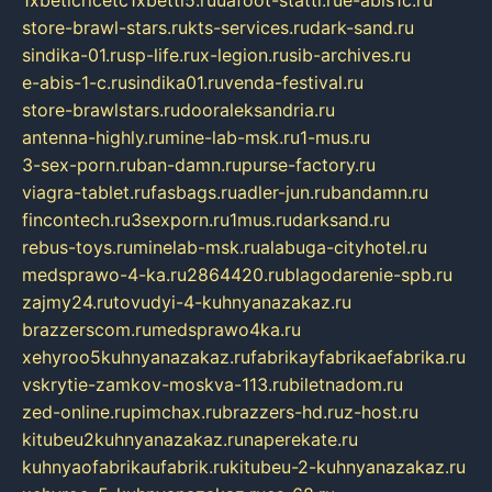
1xbeticricetc1xbetti5.ru
uafoot-statti.ru
e-abis1c.ru
store-brawl-stars.ru
kts-services.ru
dark-sand.ru
sindika-01.ru
sp-life.ru
x-legion.ru
sib-archives.ru
e-abis-1-c.ru
sindika01.ru
venda-festival.ru
store-brawlstars.ru
dooraleksandria.ru
antenna-highly.ru
mine-lab-msk.ru
1-mus.ru
3-sex-porn.ru
ban-damn.ru
purse-factory.ru
viagra-tablet.ru
fasbags.ru
adler-jun.ru
bandamn.ru
fincontech.ru
3sexporn.ru
1mus.ru
darksand.ru
rebus-toys.ru
minelab-msk.ru
alabuga-cityhotel.ru
medsprawo-4-ka.ru
2864420.ru
blagodarenie-spb.ru
zajmy24.ru
tovudyi-4-kuhnyanazakaz.ru
brazzerscom.ru
medsprawo4ka.ru
xehyroo5kuhnyanazakaz.ru
fabrikayfabrikaefabrika.ru
vskrytie-zamkov-moskva-113.ru
biletnadom.ru
zed-online.ru
pimchax.ru
brazzers-hd.ru
z-host.ru
kitubeu2kuhnyanazakaz.ru
naperekate.ru
kuhnyaofabrikaufabrik.ru
kitubeu-2-kuhnyanazakaz.ru