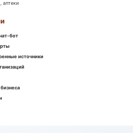
, аптеки
ми
чат-бот
арты
еренные источники
ганизаций
 бизнеса
и