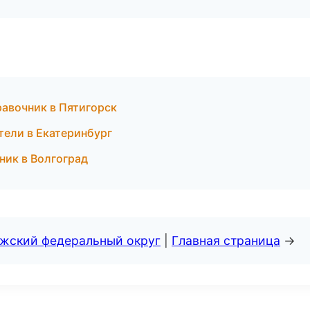
равочник в Пятигорск
тели в Екатеринбург
ник в Волгоград
лжский федеральный округ
|
Главная страница
→