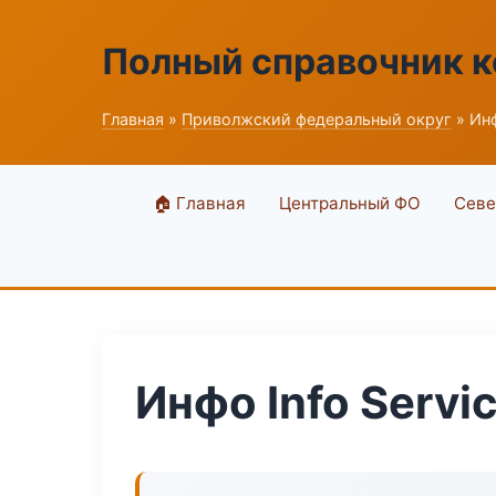
Полный справочник 
Главная
»
Приволжский федеральный округ
» Инф
🏠 Главная
Центральный ФО
Севе
Инфо Info Servi