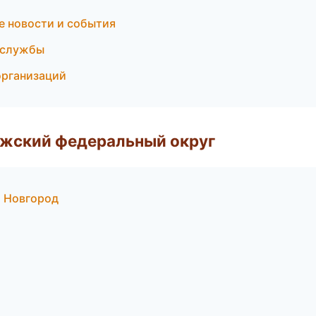
е новости и события
 службы
организаций
лжский федеральный округ
й Новгород