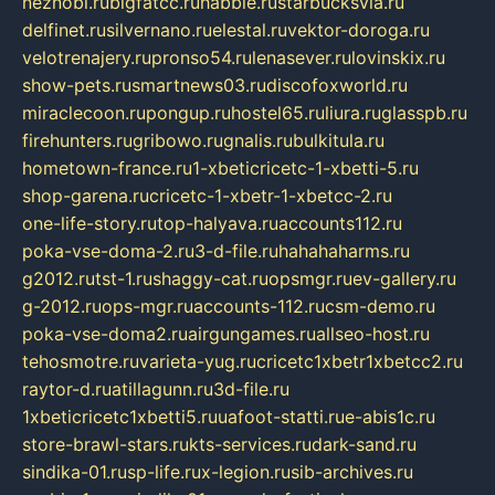
neznobi.ru
bigfatcc.ru
habble.ru
starbucksvia.ru
delfinet.ru
silvernano.ru
elestal.ru
vektor-doroga.ru
velotrenajery.ru
pronso54.ru
lenasever.ru
lovinskix.ru
show-pets.ru
smartnews03.ru
discofoxworld.ru
miraclecoon.ru
pongup.ru
hostel65.ru
liura.ru
glasspb.ru
firehunters.ru
gribowo.ru
gnalis.ru
bulkitula.ru
hometown-france.ru
1-xbeticricetc-1-xbetti-5.ru
shop-garena.ru
cricetc-1-xbetr-1-xbetcc-2.ru
one-life-story.ru
top-halyava.ru
accounts112.ru
poka-vse-doma-2.ru
3-d-file.ru
hahahaharms.ru
g2012.ru
tst-1.ru
shaggy-cat.ru
opsmgr.ru
ev-gallery.ru
g-2012.ru
ops-mgr.ru
accounts-112.ru
csm-demo.ru
poka-vse-doma2.ru
airgungames.ru
allseo-host.ru
tehosmotre.ru
varieta-yug.ru
cricetc1xbetr1xbetcc2.ru
raytor-d.ru
atillagunn.ru
3d-file.ru
1xbeticricetc1xbetti5.ru
uafoot-statti.ru
e-abis1c.ru
store-brawl-stars.ru
kts-services.ru
dark-sand.ru
sindika-01.ru
sp-life.ru
x-legion.ru
sib-archives.ru