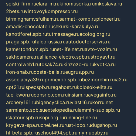
spiski-firm.ru
elara-m.ru
kinomusorka.ru
mkcslava.ru
2bets.ru
vintovoykompressor.ru
birminghamvsfulham.ru
sarmat-komp.ru
pioneeri.ru
amadis-chocolate.ru
shkurki-karakulya.ru
kanotiforet.spb.ru
tutmassage.ru
ecolog.org.ru
praga.spb.ru
falcorussia.ru
autodoctorservis.ru
kamertondom.spb.ru
net-life.net.ru
avto-vozim.ru
sakhcamera.ru
alliance-electro.spb.ru
stroyavt.ru
controlweb1.ru
tdsak74.ru
kinzozo-ru.ru
kvotka.ru
iron-snab.ru
costa-bella.ru
eugrus.pp.ru
associaciya39.ru
primexpo.spb.ru
bezmorchin.ru
ia2.ru
cpt21.ru
ispecspb.ru
regahost.ru
kolosok-elita.ru
tae-kwon.ru
consrio.com.ru
insiam.ru
avegainfo.ru
archery161.ru
bigencyclica.ru
vlast16.ru
korru.net
sarmiento.spb.su
extelopedia.ru
lammin-suo.spb.ru
iskatour.spb.ru
snpi.org.ru
running-line.ru
krygeva-spa.ru
chel.net.ru
rust-loco.ru
dugshop.ru
hl-beta.spb.ru
school494.spb.ru
mymubaby.ru