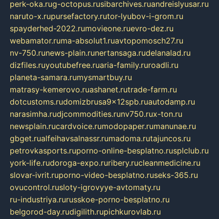
perk-oka.ru
g-octopus.ru
sibarchives.ru
andreislyusar.ru
naruto-x.ru
pursefactory.ru
tor-lyubov-i-grom.ru
spayderhed-2022.ru
movieone.ru
evro-dez.ru
webamator.ru
ma-absolut1.ru
avtopomosch27.ru
nv-750.ru
news-plain.ru
nertansaga.ru
delanalad.ru
dizfiles.ru
youtubefree.ru
aria-family.ru
roadli.ru
planeta-samara.ru
mysmartbuy.ru
matrasy-kemerovo.ru
ashanet.ru
trade-farm.ru
dotcustoms.ru
domizbrusa9x12spb.ru
autodamp.ru
narasimha.ru
djcommodities.ru
nv750.ru
x-ton.ru
newsplain.ru
cardvoice.ru
modopaper.ru
manunae.ru
gbget.ru
alfeihavsalnassr.ru
madoma.ru
tajuncos.ru
petrovkasports.ru
porno-online-besplatno.ru
splclub.ru
york-life.ru
doroga-expo.ru
ribery.ru
cleanmedicine.ru
slovar-ivrit.ru
porno-video-besplatno.ru
seks-365.ru
ovucontrol.ru
sloty-igrovyye-avtomaty.ru
ru-industriya.ru
russkoe-porno-besplatno.ru
belgorod-day.ru
digilith.ru
pichkurovlab.ru