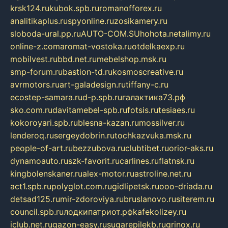
krsk124.ru
kubok.spb.ru
romanofforex.ru
analitikaplus.ru
spyonline.ru
zosikamery.ru
sloboda-ural.pp.ru
AUTO-COM.SU
hohota.net
alimy.ru
online-z.com
aromat-vostoka.ru
otdelkaexp.ru
mobilvest.ru
bbd.net.ru
mebelshop.msk.ru
smp-forum.ru
bastion-td.ru
kosmoscreative.ru
avrmotors.ru
art-galadesign.ru
tiffany-c.ru
ecostep-samara.ru
d-p.spb.ru
галактика73.рф
sko.com.ru
davitamebel-spb.ru
fotsis.ru
tesiaes.ru
kokoroyari.spb.ru
blesna-kazan.ru
mossilver.ru
lenderoq.ru
sergeydobrin.ru
tochkazvuka.msk.ru
people-of-art.ru
bezzubova.ru
clubtibet.ru
orior-aks.ru
dynamoauto.ru
szk-favorit.ru
carlines.ru
flatnsk.ru
kingbolenskaner.ru
alex-motor.ru
astroline.net.ru
act1.spb.ru
polyglot.com.ru
gidlipetsk.ru
ooo-driada.ru
detsad125.ru
mir-zdoroviya.ru
bruslanovo.ru
siterem.ru
council.spb.ru
лодкипатриот.рф
kafekolizey.ru
iclub.net.ru
gazon-easy.ru
sugarepilekb.ru
grinox.ru