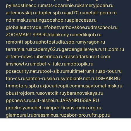
pylesostineco.ru
msts-ozarenie.ru
kameryjooan.ru
artemovskij.ru
dopler.spb.ru
aid70.ru
metall-perm.ru
ndm.msk.ru
ratingzooshop.ru
apiaccess.ru
globalautotrade.info
bezverhovskoe.ru
drsschool.ru
ZOOSMART.SPB.RU
dalakony.ru
medikijob.ru
remontt.spb.ru
photostudia.spb.ru
myragon.ru
terramia.ru
academy62.ru
gardengallereya.ru
rti.com.ru
artem-news.ru
biserinca.ru
krasnodarkurort.com
imshowtv.ru
mebel-v-tule.ru
mobtopik.ru
pcsecurity.net.ru
tool-sib.ru
multimetrunit.ru
sp-tour.ru
fan-cs.ru
santeh-russia.ru
symbian9.net.ru
DSHAIR.RU
tmmotors.spb.ru
xjocuricopii.com
musavtomat.msk.ru
obustrojdom.ru
sovetcik.ru
ybaranovskaya.ru
ppknews.ru
cult-alshei.ru
JAPANRUSSIA.RU
proekciyamebel.ru
imper-finans.ru
rim.org.ru
glamourai.ru
brassminus.ru
zabor-pro.ru
ftn.pp.ru
dorogoe58.ru
laimengpacker.ru
kuzova-zapchasti.ru
sageerp.ru
taxodrom.ru
dsrazvitie.ru
hardcity.net.ru