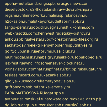
epoha-metalband.ru
ngr.spb.ru
rusgosnews.com
dieselvostok.ru
24hostel.msk.ru
w-dev.ru
f-ship.ru
regsmi.ru
filmnetwork.ru
malinasp.ru
kinosvin.ru
h2o-salon.ru
malutkayork.ru
deltaprim.spb.ru
tango-perm.ru
gooddir.ru
sgv.su
multiki-online.com
webkrasotki.com
cherinvest.ru
detskiy-ostrov.ru
ankou.spb.ru
alvesta1.ru
pdf-creator.ru
nix-files.org.ru
sakhatoday.ru
elektrikersymboler.ru
sputnikyes.ru
golf2club.msk.ru
aeforums.ru
zallclub.ru
multimodal.msk.ru
habaigry.ru
haikko.ru
sobakopedia.ru
isz-fest.ru
ewnc.info
screensaver-clock.net.ru
volnav.spb.ru
comnat.ru
npf.net.ru
7bit.pp.ru
kalugatur.ru
tesiaes.ru
card.com.ru
kazanka.spb.ru
gildiya-kuznecov.ru
kameryboavision.ru
griffoncom.spb.ru
fabrika-emotsiy.ru
PARK-MATROSOVA.RU
agat.spb.ru
avtoyurist-moskva1.ru
hardware.org.ru
схема-авто.рф
dg-lab.ru
angrup.ru
recruiter.spb.ru
music8.spb.ru