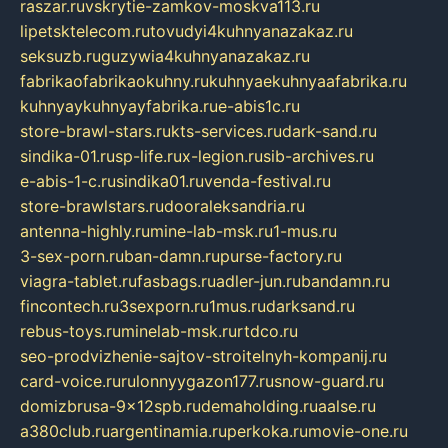
raszar.ru
vskrytie-zamkov-moskva113.ru
lipetsktelecom.ru
tovudyi4kuhnyanazakaz.ru
seksuzb.ru
guzywia4kuhnyanazakaz.ru
fabrikaofabrikaokuhny.ru
kuhnyaekuhnyaafabrika.ru
kuhnyaykuhnyayfabrika.ru
e-abis1c.ru
store-brawl-stars.ru
kts-services.ru
dark-sand.ru
sindika-01.ru
sp-life.ru
x-legion.ru
sib-archives.ru
e-abis-1-c.ru
sindika01.ru
venda-festival.ru
store-brawlstars.ru
dooraleksandria.ru
antenna-highly.ru
mine-lab-msk.ru
1-mus.ru
3-sex-porn.ru
ban-damn.ru
purse-factory.ru
viagra-tablet.ru
fasbags.ru
adler-jun.ru
bandamn.ru
fincontech.ru
3sexporn.ru
1mus.ru
darksand.ru
rebus-toys.ru
minelab-msk.ru
rtdco.ru
seo-prodvizhenie-sajtov-stroitelnyh-kompanij.ru
card-voice.ru
rulonnyygazon177.ru
snow-guard.ru
domizbrusa-9x12spb.ru
demaholding.ru
aalse.ru
a380club.ru
argentinamia.ru
perkoka.ru
movie-one.ru