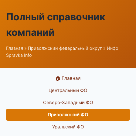
Полный справочник
компаний
Главная
»
Приволжский федеральный округ
» Инфо
Spravka Info
🏠 Главная
Центральный ФО
Северо-Западный ФО
Приволжский ФО
Уральский ФО