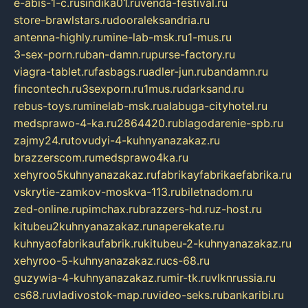
e-abis-1-c.ru
sindika01.ru
venda-festival.ru
store-brawlstars.ru
dooraleksandria.ru
antenna-highly.ru
mine-lab-msk.ru
1-mus.ru
3-sex-porn.ru
ban-damn.ru
purse-factory.ru
viagra-tablet.ru
fasbags.ru
adler-jun.ru
bandamn.ru
fincontech.ru
3sexporn.ru
1mus.ru
darksand.ru
rebus-toys.ru
minelab-msk.ru
alabuga-cityhotel.ru
medsprawo-4-ka.ru
2864420.ru
blagodarenie-spb.ru
zajmy24.ru
tovudyi-4-kuhnyanazakaz.ru
brazzerscom.ru
medsprawo4ka.ru
xehyroo5kuhnyanazakaz.ru
fabrikayfabrikaefabrika.ru
vskrytie-zamkov-moskva-113.ru
biletnadom.ru
zed-online.ru
pimchax.ru
brazzers-hd.ru
z-host.ru
kitubeu2kuhnyanazakaz.ru
naperekate.ru
kuhnyaofabrikaufabrik.ru
kitubeu-2-kuhnyanazakaz.ru
xehyroo-5-kuhnyanazakaz.ru
cs-68.ru
guzywia-4-kuhnyanazakaz.ru
mir-tk.ru
vlknrussia.ru
cs68.ru
vladivostok-map.ru
video-seks.ru
bankaribi.ru