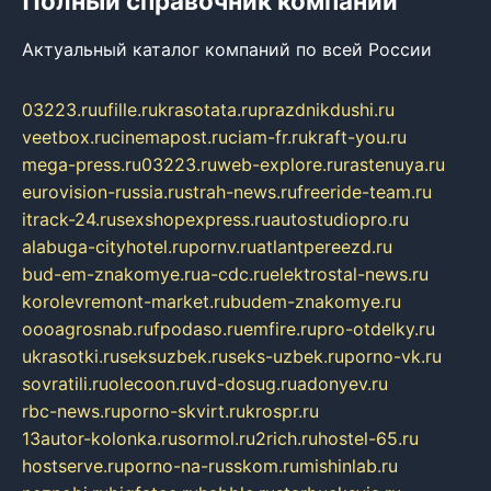
Полный справочник компаний
Актуальный каталог компаний по всей России
03223.ru
ufille.ru
krasotata.ru
prazdnikdushi.ru
veetbox.ru
cinemapost.ru
ciam-fr.ru
kraft-you.ru
mega-press.ru
03223.ru
web-explore.ru
rastenuya.ru
eurovision-russia.ru
strah-news.ru
freeride-team.ru
itrack-24.ru
sexshopexpress.ru
autostudiopro.ru
alabuga-cityhotel.ru
pornv.ru
atlantpereezd.ru
bud-em-znakomye.ru
a-cdc.ru
elektrostal-news.ru
korolevremont-market.ru
budem-znakomye.ru
oooagrosnab.ru
fpodaso.ru
emfire.ru
pro-otdelky.ru
ukrasotki.ru
seksuzbek.ru
seks-uzbek.ru
porno-vk.ru
sovratili.ru
olecoon.ru
vd-dosug.ru
adonyev.ru
rbc-news.ru
porno-skvirt.ru
krospr.ru
13autor-kolonka.ru
sormol.ru
2rich.ru
hostel-65.ru
hostserve.ru
porno-na-russkom.ru
mishinlab.ru