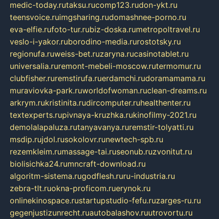
medic-today.ru
taksu.ru
comp123.ru
don-ykt.ru
teensvoice.ru
imgsharing.ru
domashnee-porno.ru
eva-elfie.ru
foto-tur.ru
biz-doska.ru
metropoltravel.ru
veslo-i-yakor.ru
borodino-media.ru
rostotsky.ru
regionufa.ru
weiss-bet.ru
zaryna.ru
casinotablet.ru
universalia.ru
remont-mebeli-moscow.ru
termomur.ru
clubfisher.ru
remstirufa.ru
erdamchi.ru
doramamama.ru
muraviovka-park.ru
worldofwoman.ru
clean-dreams.ru
arkrym.ru
kristinita.ru
dircomputer.ru
healthenter.ru
textexperts.ru
pivnaya-kruzhka.ru
kinofilmy-2021.ru
demolalapaluza.ru
tanyavanya.ru
remstir-tolyatti.ru
msdip.ru
jdol.ru
sokolovr.ru
newtech-spb.ru
rezemkleim.ru
massage-tai.ru
seonub.ru
zvonitut.ru
biolisichka24.ru
mncraft-download.ru
algoritm-sistema.ru
godflesh.ru
ru-industria.ru
zebra-tlt.ru
okna-proficom.ru
erynok.ru
onlinekinospace.ru
startupstudio-fefu.ru
zarges-ru.ru
gegenjustizunrecht.ru
autobalashov.ru
utrovortu.ru