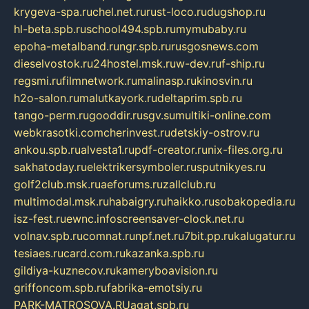
krygeva-spa.ru
chel.net.ru
rust-loco.ru
dugshop.ru
hl-beta.spb.ru
school494.spb.ru
mymubaby.ru
epoha-metalband.ru
ngr.spb.ru
rusgosnews.com
dieselvostok.ru
24hostel.msk.ru
w-dev.ru
f-ship.ru
regsmi.ru
filmnetwork.ru
malinasp.ru
kinosvin.ru
h2o-salon.ru
malutkayork.ru
deltaprim.spb.ru
tango-perm.ru
gooddir.ru
sgv.su
multiki-online.com
webkrasotki.com
cherinvest.ru
detskiy-ostrov.ru
ankou.spb.ru
alvesta1.ru
pdf-creator.ru
nix-files.org.ru
sakhatoday.ru
elektrikersymboler.ru
sputnikyes.ru
golf2club.msk.ru
aeforums.ru
zallclub.ru
multimodal.msk.ru
habaigry.ru
haikko.ru
sobakopedia.ru
isz-fest.ru
ewnc.info
screensaver-clock.net.ru
volnav.spb.ru
comnat.ru
npf.net.ru
7bit.pp.ru
kalugatur.ru
tesiaes.ru
card.com.ru
kazanka.spb.ru
gildiya-kuznecov.ru
kameryboavision.ru
griffoncom.spb.ru
fabrika-emotsiy.ru
PARK-MATROSOVA.RU
agat.spb.ru