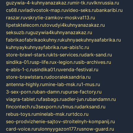
guzywia-4-kuhnyanazakaz.ru
mir-tk.ru
vlknrussia.ru
cs68.ru
vladivostok-map.ru
video-seks.ru
bankaribi.ru
raszar.ru
vskrytie-zamkov-moskva113.ru
lipetsktelecom.ru
tovudyi4kuhnyanazakaz.ru
seksuzb.ru
guzywia4kuhnyanazakaz.ru
fabrikaofabrikaokuhny.ru
kuhnyaekuhnyaafabrika.ru
kuhnyaykuhnyayfabrika.ru
e-abis1c.ru
store-brawl-stars.ru
kts-services.ru
dark-sand.ru
sindika-01.ru
sp-life.ru
x-legion.ru
sib-archives.ru
e-abis-1-c.ru
sindika01.ru
venda-festival.ru
store-brawlstars.ru
dooraleksandria.ru
antenna-highly.ru
mine-lab-msk.ru
1-mus.ru
3-sex-porn.ru
ban-damn.ru
purse-factory.ru
viagra-tablet.ru
fasbags.ru
adler-jun.ru
bandamn.ru
fincontech.ru
3sexporn.ru
1mus.ru
darksand.ru
rebus-toys.ru
minelab-msk.ru
rtdco.ru
seo-prodvizhenie-sajtov-stroitelnyh-kompanij.ru
card-voice.ru
rulonnyygazon177.ru
snow-guard.ru