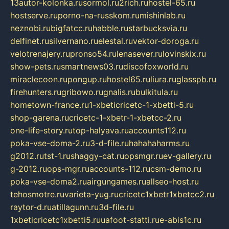
13autor-kolonka.ru
sormol.ru
2rich.ru
hostel-65.ru
hostserve.ru
porno-na-russkom.ru
mishinlab.ru
neznobi.ru
bigfatcc.ru
habble.ru
starbucksvia.ru
delfinet.ru
silvernano.ru
elestal.ru
vektor-doroga.ru
velotrenajery.ru
pronso54.ru
lenasever.ru
lovinskix.ru
show-pets.ru
smartnews03.ru
discofoxworld.ru
miraclecoon.ru
pongup.ru
hostel65.ru
liura.ru
glasspb.ru
firehunters.ru
gribowo.ru
gnalis.ru
bulkitula.ru
hometown-france.ru
1-xbeticricetc-1-xbetti-5.ru
shop-garena.ru
cricetc-1-xbetr-1-xbetcc-2.ru
one-life-story.ru
top-halyava.ru
accounts112.ru
poka-vse-doma-2.ru
3-d-file.ru
hahahaharms.ru
g2012.ru
tst-1.ru
shaggy-cat.ru
opsmgr.ru
ev-gallery.ru
g-2012.ru
ops-mgr.ru
accounts-112.ru
csm-demo.ru
poka-vse-doma2.ru
airgungames.ru
allseo-host.ru
tehosmotre.ru
varieta-yug.ru
cricetc1xbetr1xbetcc2.ru
raytor-d.ru
atillagunn.ru
3d-file.ru
1xbeticricetc1xbetti5.ru
uafoot-statti.ru
e-abis1c.ru