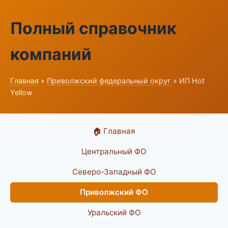
Полный справочник
компаний
Главная
»
Приволжский федеральный округ
» ИП Hot
Yellow
🏠 Главная
Центральный ФО
Северо-Западный ФО
Приволжский ФО
Уральский ФО