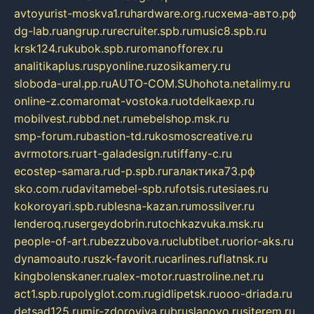
avtoyurist-moskva1.ru
hardware.org.ru
схема-авто.рф
dg-lab.ru
angrup.ru
recruiter.spb.ru
music8.spb.ru
krsk124.ru
kubok.spb.ru
romanofforex.ru
analitikaplus.ru
spyonline.ru
zosikamery.ru
sloboda-ural.pp.ru
AUTO-COM.SU
hohota.net
alimy.ru
online-z.com
aromat-vostoka.ru
otdelkaexp.ru
mobilvest.ru
bbd.net.ru
mebelshop.msk.ru
smp-forum.ru
bastion-td.ru
kosmoscreative.ru
avrmotors.ru
art-galadesign.ru
tiffany-c.ru
ecostep-samara.ru
d-p.spb.ru
галактика73.рф
sko.com.ru
davitamebel-spb.ru
fotsis.ru
tesiaes.ru
kokoroyari.spb.ru
blesna-kazan.ru
mossilver.ru
lenderoq.ru
sergeydobrin.ru
tochkazvuka.msk.ru
people-of-art.ru
bezzubova.ru
clubtibet.ru
orior-aks.ru
dynamoauto.ru
szk-favorit.ru
carlines.ru
flatnsk.ru
kingbolenskaner.ru
alex-motor.ru
astroline.net.ru
act1.spb.ru
polyglot.com.ru
gidlipetsk.ru
ooo-driada.ru
detsad125.ru
mir-zdoroviya.ru
bruslanovo.ru
siterem.ru