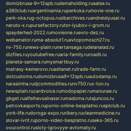
domizbrusa-9x12spb.ru
demaholding.ru
aalse.ru
a380club.ru
argentinamia.ru
perkoka.ru
movie-one.ru
perk-oka.ru
g-octopus.ru
sibarchives.ru
andreislyusar.ru
naruto-x.ru
pursefactory.ru
tor-lyubov-i-grom.ru
spayderhed-2022.ru
movieone.ru
evro-dez.ru
webamator.ru
ma-absolut1.ru
avtopomosch27.ru
nv-750.ru
news-plain.ru
nertansaga.ru
delanalad.ru
dizfiles.ru
youtubefree.ru
aria-family.ru
roadli.ru
planeta-samara.ru
mysmartbuy.ru
matrasy-kemerovo.ru
ashanet.ru
trade-farm.ru
dotcustoms.ru
domizbrusa9x12spb.ru
autodamp.ru
narasimha.ru
djcommodities.ru
nv750.ru
x-ton.ru
newsplain.ru
cardvoice.ru
modopaper.ru
manunae.ru
gbget.ru
alfeihavsalnassr.ru
madoma.ru
tajuncos.ru
petrovkasports.ru
porno-online-besplatno.ru
splclub.ru
york-life.ru
doroga-expo.ru
ribery.ru
cleanmedicine.ru
slovar-ivrit.ru
porno-video-besplatno.ru
seks-365.ru
ovucontrol.ru
sloty-igrovyye-avtomaty.ru