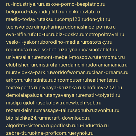
ru-industriya.ru
russkoe-porno-besplatno.ru
belgorod-day.ru
digilith.ru
pichkurovlab.ru
medic-today.ru
taksu.ru
comp123.ru
don-ykt.ru
teensvoice.ru
imgsharing.ru
domashnee-porno.ru
eva-elfie.ru
foto-tur.ru
biz-doska.ru
metropoltravel.ru
veslo-i-yakor.ru
borodino-media.ru
rostotsky.ru
regionufa.ru
weiss-bet.ru
zaryna.ru
casinotablet.ru
universalia.ru
remont-mebeli-moscow.ru
termomur.ru
clubfisher.ru
remstirufa.ru
erdamchi.ru
doramamama.ru
muraviovka-park.ru
worldofwoman.ru
clean-dreams.ru
arkrym.ru
kristinita.ru
dircomputer.ru
healthenter.ru
textexperts.ru
pivnaya-kruzhka.ru
kinofilmy-2021.ru
demolalapaluza.ru
tanyavanya.ru
remstir-tolyatti.ru
msdip.ru
jdol.ru
sokolovr.ru
newtech-spb.ru
rezemkleim.ru
massage-tai.ru
seonub.ru
zvonitut.ru
biolisichka24.ru
mncraft-download.ru
algoritm-sistema.ru
godflesh.ru
ru-industria.ru
zebra-tlt.ru
okna-proficom.ru
erynok.ru