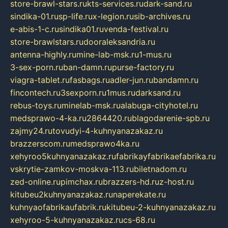
store-brawl-stars.ru
kts-services.ru
dark-sand.ru
sindika-01.ru
sp-life.ru
x-legion.ru
sib-archives.ru
e-abis-1-c.ru
sindika01.ru
venda-festival.ru
store-brawlstars.ru
dooraleksandria.ru
antenna-highly.ru
mine-lab-msk.ru
1-mus.ru
3-sex-porn.ru
ban-damn.ru
purse-factory.ru
viagra-tablet.ru
fasbags.ru
adler-jun.ru
bandamn.ru
fincontech.ru
3sexporn.ru
1mus.ru
darksand.ru
rebus-toys.ru
minelab-msk.ru
alabuga-cityhotel.ru
medsprawo-4-ka.ru
2864420.ru
blagodarenie-spb.ru
zajmy24.ru
tovudyi-4-kuhnyanazakaz.ru
brazzerscom.ru
medsprawo4ka.ru
xehyroo5kuhnyanazakaz.ru
fabrikayfabrikaefabrika.ru
vskrytie-zamkov-moskva-113.ru
biletnadom.ru
zed-online.ru
pimchax.ru
brazzers-hd.ru
z-host.ru
kitubeu2kuhnyanazakaz.ru
naperekate.ru
kuhnyaofabrikaufabrik.ru
kitubeu-2-kuhnyanazakaz.ru
xehyroo-5-kuhnyanazakaz.ru
cs-68.ru