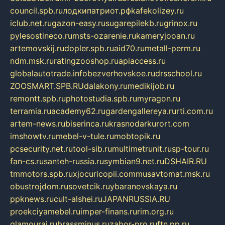
council.spb.ru
лодкипатриот.рф
kafekolizey.ru
iclub.net.ru
gazon-easy.ru
sugarepilekb.ru
grinox.ru
pylesostineco.ru
msts-ozarenie.ru
kameryjooan.ru
artemovskij.ru
dopler.spb.ru
aid70.ru
metall-perm.ru
ndm.msk.ru
ratingzooshop.ru
apiaccess.ru
globalautotrade.info
bezverhovskoe.ru
drsschool.ru
ZOOSMART.SPB.RU
dalakony.ru
medikijob.ru
remontt.spb.ru
photostudia.spb.ru
myragon.ru
terramia.ru
academy62.ru
gardengallereya.ru
rti.com.ru
artem-news.ru
biserinca.ru
krasnodarkurort.com
imshowtv.ru
mebel-v-tule.ru
mobtopik.ru
pcsecurity.net.ru
tool-sib.ru
multimetrunit.ru
sp-tour.ru
fan-cs.ru
santeh-russia.ru
symbian9.net.ru
DSHAIR.RU
tmmotors.spb.ru
xjocuricopii.com
musavtomat.msk.ru
obustrojdom.ru
sovetcik.ru
ybaranovskaya.ru
ppknews.ru
cult-alshei.ru
JAPANRUSSIA.RU
proekciyamebel.ru
imper-finans.ru
rim.org.ru
glamourai.ru
brassminus.ru
zabor-pro.ru
ftn.pp.ru