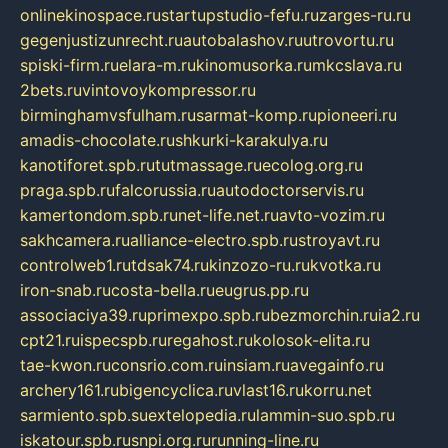
onlinekinospace.ru
startupstudio-fefu.ru
zarges-ru.ru
gegenjustizunrecht.ru
autobalashov.ru
utrovortu.ru
spiski-firm.ru
elara-m.ru
kinomusorka.ru
mkcslava.ru
2bets.ru
vintovoykompressor.ru
birminghamvsfulham.ru
sarmat-komp.ru
pioneeri.ru
amadis-chocolate.ru
shkurki-karakulya.ru
kanotiforet.spb.ru
tutmassage.ru
ecolog.org.ru
praga.spb.ru
falcorussia.ru
autodoctorservis.ru
kamertondom.spb.ru
net-life.net.ru
avto-vozim.ru
sakhcamera.ru
alliance-electro.spb.ru
stroyavt.ru
controlweb1.ru
tdsak74.ru
kinzozo-ru.ru
kvotka.ru
iron-snab.ru
costa-bella.ru
eugrus.pp.ru
associaciya39.ru
primexpo.spb.ru
bezmorchin.ru
ia2.ru
cpt21.ru
ispecspb.ru
regahost.ru
kolosok-elita.ru
tae-kwon.ru
consrio.com.ru
insiam.ru
avegainfo.ru
archery161.ru
bigencyclica.ru
vlast16.ru
korru.net
sarmiento.spb.su
extelopedia.ru
lammin-suo.spb.ru
iskatour.spb.ru
snpi.org.ru
running-line.ru