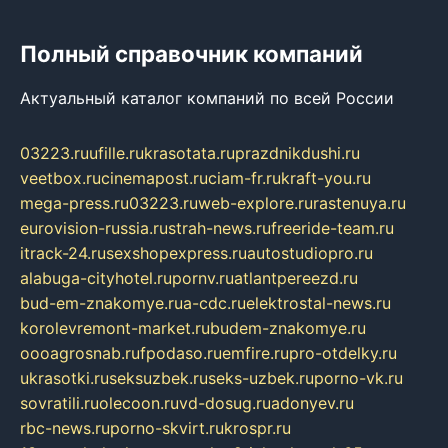
Полный справочник компаний
Актуальный каталог компаний по всей России
03223.ru
ufille.ru
krasotata.ru
prazdnikdushi.ru
veetbox.ru
cinemapost.ru
ciam-fr.ru
kraft-you.ru
mega-press.ru
03223.ru
web-explore.ru
rastenuya.ru
eurovision-russia.ru
strah-news.ru
freeride-team.ru
itrack-24.ru
sexshopexpress.ru
autostudiopro.ru
alabuga-cityhotel.ru
pornv.ru
atlantpereezd.ru
bud-em-znakomye.ru
a-cdc.ru
elektrostal-news.ru
korolevremont-market.ru
budem-znakomye.ru
oooagrosnab.ru
fpodaso.ru
emfire.ru
pro-otdelky.ru
ukrasotki.ru
seksuzbek.ru
seks-uzbek.ru
porno-vk.ru
sovratili.ru
olecoon.ru
vd-dosug.ru
adonyev.ru
rbc-news.ru
porno-skvirt.ru
krospr.ru