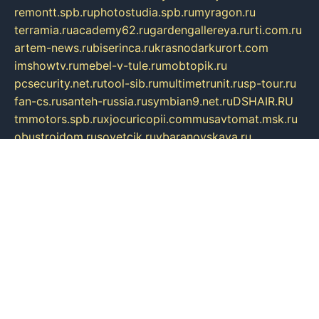
remontt.spb.ru
photostudia.spb.ru
myragon.ru
terramia.ru
academy62.ru
gardengallereya.ru
rti.com.ru
artem-news.ru
biserinca.ru
krasnodarkurort.com
imshowtv.ru
mebel-v-tule.ru
mobtopik.ru
pcsecurity.net.ru
tool-sib.ru
multimetrunit.ru
sp-tour.ru
fan-cs.ru
santeh-russia.ru
symbian9.net.ru
DSHAIR.RU
tmmotors.spb.ru
xjocuricopii.com
musavtomat.msk.ru
obustrojdom.ru
sovetcik.ru
ybaranovskaya.ru
ppknews.ru
cult-alshei.ru
JAPANRUSSIA.RU
proekciyamebel.ru
imper-finans.ru
rim.org.ru
glamourai.ru
brassminus.ru
zabor-pro.ru
ftn.pp.ru
dorogoe58.ru
laimengpacker.ru
kuzova-zapchasti.ru
sageerp.ru
taxodrom.ru
dsrazvitie.ru
hardcity.net.ru
ratinghomegames.ru
topservice25.ru
gubernyan.ru
gtglasslined.ru
ii4.ru
tssport.spb.ru
andorra24.com
blackwallstreet.ru
oboimos.ru
optim-doors.com.ru
ikuch.ru
nycr.org.ru
npa21.ru
vremya-ch.spb.ru
desert000.ru
ivtorgi.ru
ifiori.ru
catalog-statei.ru