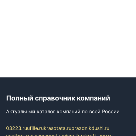
Полный справочник компаний
Актуальный каталог компаний по всей России
03223.ru
ufille.ru
krasotata.ru
prazdnikdushi.ru
veetbox.ru
cinemapost.ru
ciam-fr.ru
kraft-you.ru