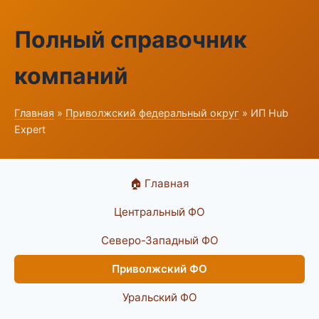
Полный справочник
компаний
Главная
»
Приволжский федеральный округ
» ИП Hub
Expert
🏠 Главная
Центральный ФО
Северо-Западный ФО
Приволжский ФО
Уральский ФО