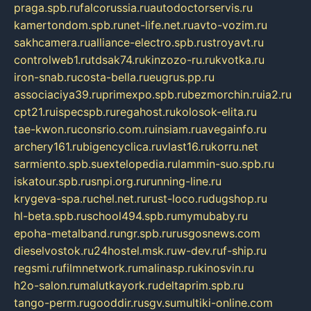
praga.spb.ru
falcorussia.ru
autodoctorservis.ru
kamertondom.spb.ru
net-life.net.ru
avto-vozim.ru
sakhcamera.ru
alliance-electro.spb.ru
stroyavt.ru
controlweb1.ru
tdsak74.ru
kinzozo-ru.ru
kvotka.ru
iron-snab.ru
costa-bella.ru
eugrus.pp.ru
associaciya39.ru
primexpo.spb.ru
bezmorchin.ru
ia2.ru
cpt21.ru
ispecspb.ru
regahost.ru
kolosok-elita.ru
tae-kwon.ru
consrio.com.ru
insiam.ru
avegainfo.ru
archery161.ru
bigencyclica.ru
vlast16.ru
korru.net
sarmiento.spb.su
extelopedia.ru
lammin-suo.spb.ru
iskatour.spb.ru
snpi.org.ru
running-line.ru
krygeva-spa.ru
chel.net.ru
rust-loco.ru
dugshop.ru
hl-beta.spb.ru
school494.spb.ru
mymubaby.ru
epoha-metalband.ru
ngr.spb.ru
rusgosnews.com
dieselvostok.ru
24hostel.msk.ru
w-dev.ru
f-ship.ru
regsmi.ru
filmnetwork.ru
malinasp.ru
kinosvin.ru
h2o-salon.ru
malutkayork.ru
deltaprim.spb.ru
tango-perm.ru
gooddir.ru
sgv.su
multiki-online.com