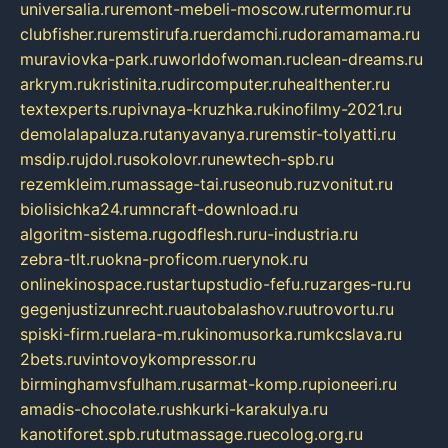
universalia.ru
remont-mebeli-moscow.ru
termomur.ru
clubfisher.ru
remstirufa.ru
erdamchi.ru
doramamama.ru
muraviovka-park.ru
worldofwoman.ru
clean-dreams.ru
arkrym.ru
kristinita.ru
dircomputer.ru
healthenter.ru
textexperts.ru
pivnaya-kruzhka.ru
kinofilmy-2021.ru
demolalapaluza.ru
tanyavanya.ru
remstir-tolyatti.ru
msdip.ru
jdol.ru
sokolovr.ru
newtech-spb.ru
rezemkleim.ru
massage-tai.ru
seonub.ru
zvonitut.ru
biolisichka24.ru
mncraft-download.ru
algoritm-sistema.ru
godflesh.ru
ru-industria.ru
zebra-tlt.ru
okna-proficom.ru
erynok.ru
onlinekinospace.ru
startupstudio-fefu.ru
zarges-ru.ru
gegenjustizunrecht.ru
autobalashov.ru
utrovortu.ru
spiski-firm.ru
elara-m.ru
kinomusorka.ru
mkcslava.ru
2bets.ru
vintovoykompressor.ru
birminghamvsfulham.ru
sarmat-komp.ru
pioneeri.ru
amadis-chocolate.ru
shkurki-karakulya.ru
kanotiforet.spb.ru
tutmassage.ru
ecolog.org.ru