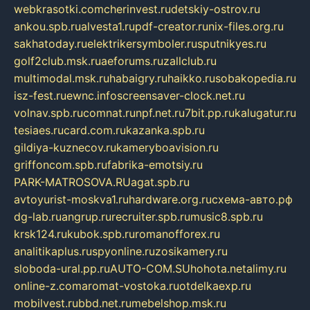
webkrasotki.com
cherinvest.ru
detskiy-ostrov.ru
ankou.spb.ru
alvesta1.ru
pdf-creator.ru
nix-files.org.ru
sakhatoday.ru
elektrikersymboler.ru
sputnikyes.ru
golf2club.msk.ru
aeforums.ru
zallclub.ru
multimodal.msk.ru
habaigry.ru
haikko.ru
sobakopedia.ru
isz-fest.ru
ewnc.info
screensaver-clock.net.ru
volnav.spb.ru
comnat.ru
npf.net.ru
7bit.pp.ru
kalugatur.ru
tesiaes.ru
card.com.ru
kazanka.spb.ru
gildiya-kuznecov.ru
kameryboavision.ru
griffoncom.spb.ru
fabrika-emotsiy.ru
PARK-MATROSOVA.RU
agat.spb.ru
avtoyurist-moskva1.ru
hardware.org.ru
схема-авто.рф
dg-lab.ru
angrup.ru
recruiter.spb.ru
music8.spb.ru
krsk124.ru
kubok.spb.ru
romanofforex.ru
analitikaplus.ru
spyonline.ru
zosikamery.ru
sloboda-ural.pp.ru
AUTO-COM.SU
hohota.net
alimy.ru
online-z.com
aromat-vostoka.ru
otdelkaexp.ru
mobilvest.ru
bbd.net.ru
mebelshop.msk.ru