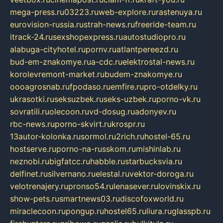
mega-press.ru
03223.ru
web-explore.ru
rastenuya.ru
eurovision-russia.ru
strah-news.ru
freeride-team.ru
itrack-24.ru
sexshopexpress.ru
autostudiopro.ru
alabuga-cityhotel.ru
pornv.ru
atlantpereezd.ru
bud-em-znakomye.ru
a-cdc.ru
elektrostal-news.ru
korolevremont-market.ru
budem-znakomye.ru
oooagrosnab.ru
fpodaso.ru
emfire.ru
pro-otdelky.ru
ukrasotki.ru
seksuzbek.ru
seks-uzbek.ru
porno-vk.ru
sovratili.ru
olecoon.ru
vd-dosug.ru
adonyev.ru
rbc-news.ru
porno-skvirt.ru
krospr.ru
13autor-kolonka.ru
sormol.ru
2rich.ru
hostel-65.ru
hostserve.ru
porno-na-russkom.ru
mishinlab.ru
neznobi.ru
bigfatcc.ru
habble.ru
starbucksvia.ru
delfinet.ru
silvernano.ru
elestal.ru
vektor-doroga.ru
velotrenajery.ru
pronso54.ru
lenasever.ru
lovinskix.ru
show-pets.ru
smartnews03.ru
discofoxworld.ru
miraclecoon.ru
pongup.ru
hostel65.ru
liura.ru
glasspb.ru