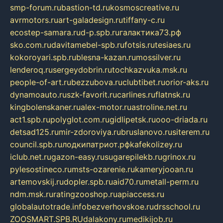
smp-forum.ru
bastion-td.ru
kosmoscreative.ru
avrmotors.ru
art-galadesign.ru
tiffany-c.ru
ecostep-samara.ru
d-p.spb.ru
галактика73.рф
sko.com.ru
davitamebel-spb.ru
fotsis.ru
tesiaes.ru
kokoroyari.spb.ru
blesna-kazan.ru
mossilver.ru
lenderoq.ru
sergeydobrin.ru
tochkazvuka.msk.ru
people-of-art.ru
bezzubova.ru
clubtibet.ru
orior-aks.ru
dynamoauto.ru
szk-favorit.ru
carlines.ru
flatnsk.ru
kingbolenskaner.ru
alex-motor.ru
astroline.net.ru
act1.spb.ru
polyglot.com.ru
gidlipetsk.ru
ooo-driada.ru
detsad125.ru
mir-zdoroviya.ru
bruslanovo.ru
siterem.ru
council.spb.ru
лодкипатриот.рф
kafekolizey.ru
iclub.net.ru
gazon-easy.ru
sugarepilekb.ru
grinox.ru
pylesostineco.ru
msts-ozarenie.ru
kameryjooan.ru
artemovskij.ru
dopler.spb.ru
aid70.ru
metall-perm.ru
ndm.msk.ru
ratingzooshop.ru
apiaccess.ru
globalautotrade.info
bezverhovskoe.ru
drsschool.ru
ZOOSMART.SPB.RU
dalakony.ru
medikijob.ru