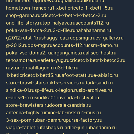
firehunters.ru
gribowo.ru
gnalis.ru
bulkitula.ru
hometown-france.ru
1-xbeticricetc-1-xbetti-5.ru
shop-garena.ru
cricetc-1-xbetr-1-xbetcc-2.ru
one-life-story.ru
top-halyava.ru
accounts112.ru
poka-vse-doma-2.ru
3-d-file.ru
hahahaharms.ru
g2012.ru
tst-1.ru
shaggy-cat.ru
opsmgr.ru
ev-gallery.ru
g-2012.ru
ops-mgr.ru
accounts-112.ru
csm-demo.ru
poka-vse-doma2.ru
airgungames.ru
allseo-host.ru
tehosmotre.ru
varieta-yug.ru
cricetc1xbetr1xbetcc2.ru
raytor-d.ru
atillagunn.ru
3d-file.ru
1xbeticricetc1xbetti5.ru
uafoot-statti.ru
e-abis1c.ru
store-brawl-stars.ru
kts-services.ru
dark-sand.ru
sindika-01.ru
sp-life.ru
x-legion.ru
sib-archives.ru
e-abis-1-c.ru
sindika01.ru
venda-festival.ru
store-brawlstars.ru
dooraleksandria.ru
antenna-highly.ru
mine-lab-msk.ru
1-mus.ru
3-sex-porn.ru
ban-damn.ru
purse-factory.ru
viagra-tablet.ru
fasbags.ru
adler-jun.ru
bandamn.ru