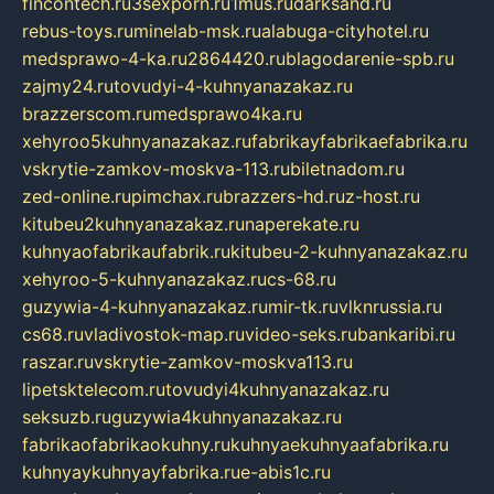
fincontech.ru
3sexporn.ru
1mus.ru
darksand.ru
rebus-toys.ru
minelab-msk.ru
alabuga-cityhotel.ru
medsprawo-4-ka.ru
2864420.ru
blagodarenie-spb.ru
zajmy24.ru
tovudyi-4-kuhnyanazakaz.ru
brazzerscom.ru
medsprawo4ka.ru
xehyroo5kuhnyanazakaz.ru
fabrikayfabrikaefabrika.ru
vskrytie-zamkov-moskva-113.ru
biletnadom.ru
zed-online.ru
pimchax.ru
brazzers-hd.ru
z-host.ru
kitubeu2kuhnyanazakaz.ru
naperekate.ru
kuhnyaofabrikaufabrik.ru
kitubeu-2-kuhnyanazakaz.ru
xehyroo-5-kuhnyanazakaz.ru
cs-68.ru
guzywia-4-kuhnyanazakaz.ru
mir-tk.ru
vlknrussia.ru
cs68.ru
vladivostok-map.ru
video-seks.ru
bankaribi.ru
raszar.ru
vskrytie-zamkov-moskva113.ru
lipetsktelecom.ru
tovudyi4kuhnyanazakaz.ru
seksuzb.ru
guzywia4kuhnyanazakaz.ru
fabrikaofabrikaokuhny.ru
kuhnyaekuhnyaafabrika.ru
kuhnyaykuhnyayfabrika.ru
e-abis1c.ru