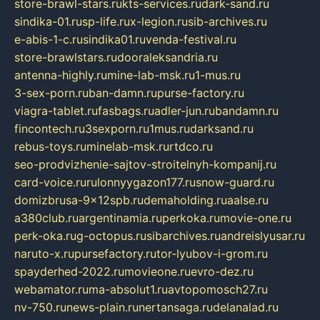
store-brawl-stars.ru
kts-services.ru
dark-sand.ru
sindika-01.ru
sp-life.ru
x-legion.ru
sib-archives.ru
e-abis-1-c.ru
sindika01.ru
venda-festival.ru
store-brawlstars.ru
dooraleksandria.ru
antenna-highly.ru
mine-lab-msk.ru
1-mus.ru
3-sex-porn.ru
ban-damn.ru
purse-factory.ru
viagra-tablet.ru
fasbags.ru
adler-jun.ru
bandamn.ru
fincontech.ru
3sexporn.ru
1mus.ru
darksand.ru
rebus-toys.ru
minelab-msk.ru
rtdco.ru
seo-prodvizhenie-sajtov-stroitelnyh-kompanij.ru
card-voice.ru
rulonnyygazon177.ru
snow-guard.ru
domizbrusa-9x12spb.ru
demaholding.ru
aalse.ru
a380club.ru
argentinamia.ru
perkoka.ru
movie-one.ru
perk-oka.ru
g-octopus.ru
sibarchives.ru
andreislyusar.ru
naruto-x.ru
pursefactory.ru
tor-lyubov-i-grom.ru
spayderhed-2022.ru
movieone.ru
evro-dez.ru
webamator.ru
ma-absolut1.ru
avtopomosch27.ru
nv-750.ru
news-plain.ru
nertansaga.ru
delanalad.ru