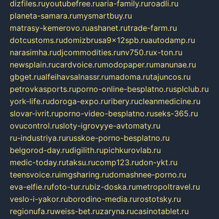
dizfiles.ru
youtubefree.ru
aria-family.ru
roadli.ru
planeta-samara.ru
mysmartbuy.ru
matrasy-kemerovo.ru
ashanet.ru
trade-farm.ru
dotcustoms.ru
domizbrusa9x12spb.ru
autodamp.ru
narasimha.ru
djcommodities.ru
nv750.ru
x-ton.ru
newsplain.ru
cardvoice.ru
modopaper.ru
manunae.ru
gbget.ru
alfeihavsalnassr.ru
madoma.ru
tajuncos.ru
petrovkasports.ru
porno-online-besplatno.ru
splclub.ru
york-life.ru
doroga-expo.ru
ribery.ru
cleanmedicine.ru
slovar-ivrit.ru
porno-video-besplatno.ru
seks-365.ru
ovucontrol.ru
sloty-igrovyye-avtomaty.ru
ru-industriya.ru
russkoe-porno-besplatno.ru
belgorod-day.ru
digilith.ru
pichkurovlab.ru
medic-today.ru
taksu.ru
comp123.ru
don-ykt.ru
teensvoice.ru
imgsharing.ru
domashnee-porno.ru
eva-elfie.ru
foto-tur.ru
biz-doska.ru
metropoltravel.ru
veslo-i-yakor.ru
borodino-media.ru
rostotsky.ru
regionufa.ru
weiss-bet.ru
zaryna.ru
casinotablet.ru