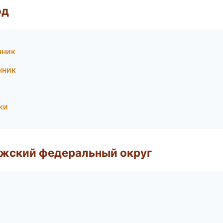
од
чник
чник
ки
лжский федеральный округ