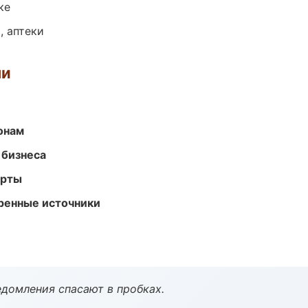
ке
, аптеки
ми
онам
 бизнеса
арты
еренные источники
домления спасают в пробках.