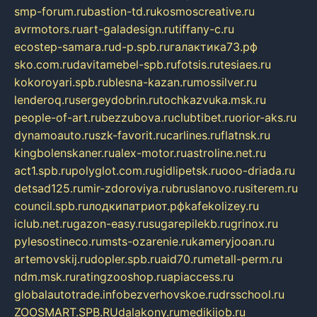
smp-forum.ru
bastion-td.ru
kosmoscreative.ru
avrmotors.ru
art-galadesign.ru
tiffany-c.ru
ecostep-samara.ru
d-p.spb.ru
галактика73.рф
sko.com.ru
davitamebel-spb.ru
fotsis.ru
tesiaes.ru
kokoroyari.spb.ru
blesna-kazan.ru
mossilver.ru
lenderoq.ru
sergeydobrin.ru
tochkazvuka.msk.ru
people-of-art.ru
bezzubova.ru
clubtibet.ru
orior-aks.ru
dynamoauto.ru
szk-favorit.ru
carlines.ru
flatnsk.ru
kingbolenskaner.ru
alex-motor.ru
astroline.net.ru
act1.spb.ru
polyglot.com.ru
gidlipetsk.ru
ooo-driada.ru
detsad125.ru
mir-zdoroviya.ru
bruslanovo.ru
siterem.ru
council.spb.ru
лодкипатриот.рф
kafekolizey.ru
iclub.net.ru
gazon-easy.ru
sugarepilekb.ru
grinox.ru
pylesostineco.ru
msts-ozarenie.ru
kameryjooan.ru
artemovskij.ru
dopler.spb.ru
aid70.ru
metall-perm.ru
ndm.msk.ru
ratingzooshop.ru
apiaccess.ru
globalautotrade.info
bezverhovskoe.ru
drsschool.ru
ZOOSMART.SPB.RU
dalakony.ru
medikijob.ru