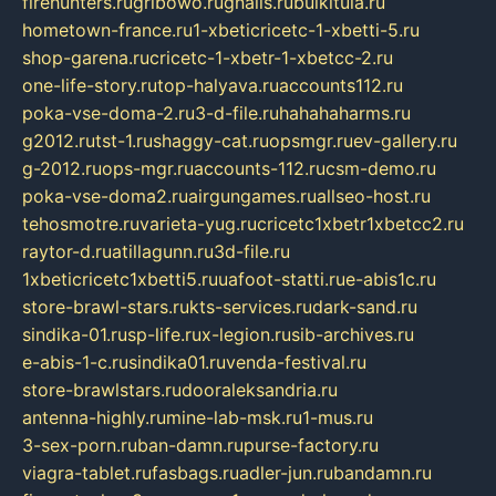
firehunters.ru
gribowo.ru
gnalis.ru
bulkitula.ru
hometown-france.ru
1-xbeticricetc-1-xbetti-5.ru
shop-garena.ru
cricetc-1-xbetr-1-xbetcc-2.ru
one-life-story.ru
top-halyava.ru
accounts112.ru
poka-vse-doma-2.ru
3-d-file.ru
hahahaharms.ru
g2012.ru
tst-1.ru
shaggy-cat.ru
opsmgr.ru
ev-gallery.ru
g-2012.ru
ops-mgr.ru
accounts-112.ru
csm-demo.ru
poka-vse-doma2.ru
airgungames.ru
allseo-host.ru
tehosmotre.ru
varieta-yug.ru
cricetc1xbetr1xbetcc2.ru
raytor-d.ru
atillagunn.ru
3d-file.ru
1xbeticricetc1xbetti5.ru
uafoot-statti.ru
e-abis1c.ru
store-brawl-stars.ru
kts-services.ru
dark-sand.ru
sindika-01.ru
sp-life.ru
x-legion.ru
sib-archives.ru
e-abis-1-c.ru
sindika01.ru
venda-festival.ru
store-brawlstars.ru
dooraleksandria.ru
antenna-highly.ru
mine-lab-msk.ru
1-mus.ru
3-sex-porn.ru
ban-damn.ru
purse-factory.ru
viagra-tablet.ru
fasbags.ru
adler-jun.ru
bandamn.ru