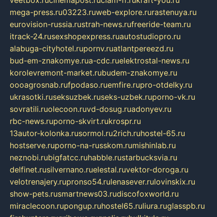
veetbox.ru
cinemapost.ru
ciam-fr.ru
kraft-you.ru
mega-press.ru
03223.ru
web-explore.ru
rastenuya.ru
eurovision-russia.ru
strah-news.ru
freeride-team.ru
itrack-24.ru
sexshopexpress.ru
autostudiopro.ru
alabuga-cityhotel.ru
pornv.ru
atlantpereezd.ru
bud-em-znakomye.ru
a-cdc.ru
elektrostal-news.ru
korolevremont-market.ru
budem-znakomye.ru
oooagrosnab.ru
fpodaso.ru
emfire.ru
pro-otdelky.ru
ukrasotki.ru
seksuzbek.ru
seks-uzbek.ru
porno-vk.ru
sovratili.ru
olecoon.ru
vd-dosug.ru
adonyev.ru
rbc-news.ru
porno-skvirt.ru
krospr.ru
13autor-kolonka.ru
sormol.ru
2rich.ru
hostel-65.ru
hostserve.ru
porno-na-russkom.ru
mishinlab.ru
neznobi.ru
bigfatcc.ru
habble.ru
starbucksvia.ru
delfinet.ru
silvernano.ru
elestal.ru
vektor-doroga.ru
velotrenajery.ru
pronso54.ru
lenasever.ru
lovinskix.ru
show-pets.ru
smartnews03.ru
discofoxworld.ru
miraclecoon.ru
pongup.ru
hostel65.ru
liura.ru
glasspb.ru