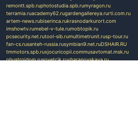
remontt.spb.ru
photostudia.spb.ru
myragon.ru
terramia.ru
academy62.ru
gardengallereya.ru
rti.com.ru
artem-news.ru
biserinca.ru
krasnodarkurort.com
imshowtv.ru
mebel-v-tule.ru
mobtopik.ru
pcsecurity.net.ru
tool-sib.ru
multimetrunit.ru
sp-tour.ru
fan-cs.ru
santeh-russia.ru
symbian9.net.ru
DSHAIR.RU
tmmotors.spb.ru
xjocuricopii.com
musavtomat.msk.ru
obustrojdom.ru
sovetcik.ru
ybaranovskaya.ru
ppknews.ru
cult-alshei.ru
JAPANRUSSIA.RU
proekciyamebel.ru
imper-finans.ru
rim.org.ru
glamourai.ru
brassminus.ru
zabor-pro.ru
ftn.pp.ru
dorogoe58.ru
laimengpacker.ru
kuzova-zapchasti.ru
sageerp.ru
taxodrom.ru
dsrazvitie.ru
hardcity.net.ru
ratinghomegames.ru
topservice25.ru
gubernyan.ru
gtglasslined.ru
ii4.ru
tssport.spb.ru
andorra24.com
blackwallstreet.ru
oboimos.ru
optim-doors.com.ru
ikuch.ru
nycr.org.ru
npa21.ru
vremya-ch.spb.ru
desert000.ru
ivtorgi.ru
ifiori.ru
catalog-statei.ru