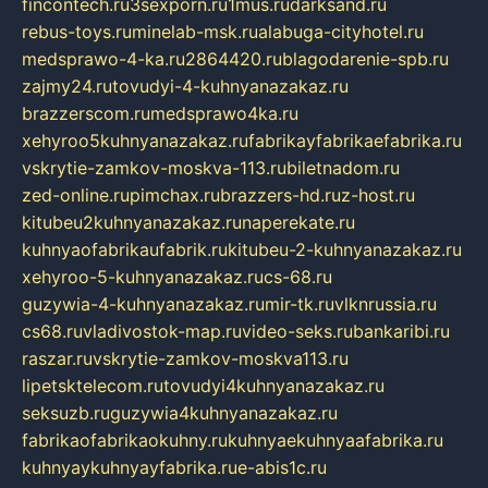
fincontech.ru
3sexporn.ru
1mus.ru
darksand.ru
rebus-toys.ru
minelab-msk.ru
alabuga-cityhotel.ru
medsprawo-4-ka.ru
2864420.ru
blagodarenie-spb.ru
zajmy24.ru
tovudyi-4-kuhnyanazakaz.ru
brazzerscom.ru
medsprawo4ka.ru
xehyroo5kuhnyanazakaz.ru
fabrikayfabrikaefabrika.ru
vskrytie-zamkov-moskva-113.ru
biletnadom.ru
zed-online.ru
pimchax.ru
brazzers-hd.ru
z-host.ru
kitubeu2kuhnyanazakaz.ru
naperekate.ru
kuhnyaofabrikaufabrik.ru
kitubeu-2-kuhnyanazakaz.ru
xehyroo-5-kuhnyanazakaz.ru
cs-68.ru
guzywia-4-kuhnyanazakaz.ru
mir-tk.ru
vlknrussia.ru
cs68.ru
vladivostok-map.ru
video-seks.ru
bankaribi.ru
raszar.ru
vskrytie-zamkov-moskva113.ru
lipetsktelecom.ru
tovudyi4kuhnyanazakaz.ru
seksuzb.ru
guzywia4kuhnyanazakaz.ru
fabrikaofabrikaokuhny.ru
kuhnyaekuhnyaafabrika.ru
kuhnyaykuhnyayfabrika.ru
e-abis1c.ru