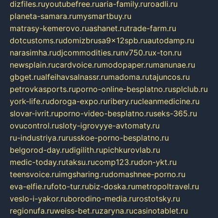
dizfiles.ru
youtubefree.ru
aria-family.ru
roadli.ru
planeta-samara.ru
mysmartbuy.ru
matrasy-kemerovo.ru
ashanet.ru
trade-farm.ru
dotcustoms.ru
domizbrusa9x12spb.ru
autodamp.ru
narasimha.ru
djcommodities.ru
nv750.ru
x-ton.ru
newsplain.ru
cardvoice.ru
modopaper.ru
manunae.ru
gbget.ru
alfeihavsalnassr.ru
madoma.ru
tajuncos.ru
petrovkasports.ru
porno-online-besplatno.ru
splclub.ru
york-life.ru
doroga-expo.ru
ribery.ru
cleanmedicine.ru
slovar-ivrit.ru
porno-video-besplatno.ru
seks-365.ru
ovucontrol.ru
sloty-igrovyye-avtomaty.ru
ru-industriya.ru
russkoe-porno-besplatno.ru
belgorod-day.ru
digilith.ru
pichkurovlab.ru
medic-today.ru
taksu.ru
comp123.ru
don-ykt.ru
teensvoice.ru
imgsharing.ru
domashnee-porno.ru
eva-elfie.ru
foto-tur.ru
biz-doska.ru
metropoltravel.ru
veslo-i-yakor.ru
borodino-media.ru
rostotsky.ru
regionufa.ru
weiss-bet.ru
zaryna.ru
casinotablet.ru