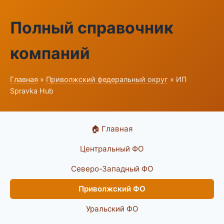
Полный справочник
компаний
Главная
»
Приволжский федеральный округ
» ИП
Spravka Hub
🏠 Главная
Центральный ФО
Северо-Западный ФО
Приволжский ФО
Уральский ФО