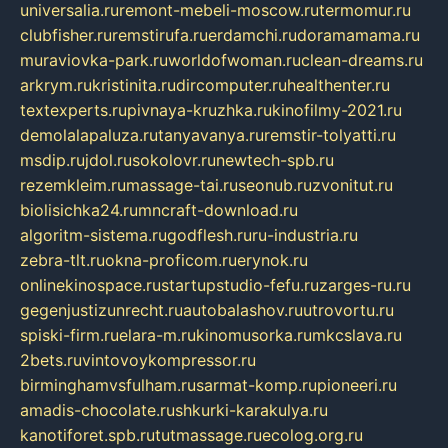
universalia.ru
remont-mebeli-moscow.ru
termomur.ru
clubfisher.ru
remstirufa.ru
erdamchi.ru
doramamama.ru
muraviovka-park.ru
worldofwoman.ru
clean-dreams.ru
arkrym.ru
kristinita.ru
dircomputer.ru
healthenter.ru
textexperts.ru
pivnaya-kruzhka.ru
kinofilmy-2021.ru
demolalapaluza.ru
tanyavanya.ru
remstir-tolyatti.ru
msdip.ru
jdol.ru
sokolovr.ru
newtech-spb.ru
rezemkleim.ru
massage-tai.ru
seonub.ru
zvonitut.ru
biolisichka24.ru
mncraft-download.ru
algoritm-sistema.ru
godflesh.ru
ru-industria.ru
zebra-tlt.ru
okna-proficom.ru
erynok.ru
onlinekinospace.ru
startupstudio-fefu.ru
zarges-ru.ru
gegenjustizunrecht.ru
autobalashov.ru
utrovortu.ru
spiski-firm.ru
elara-m.ru
kinomusorka.ru
mkcslava.ru
2bets.ru
vintovoykompressor.ru
birminghamvsfulham.ru
sarmat-komp.ru
pioneeri.ru
amadis-chocolate.ru
shkurki-karakulya.ru
kanotiforet.spb.ru
tutmassage.ru
ecolog.org.ru