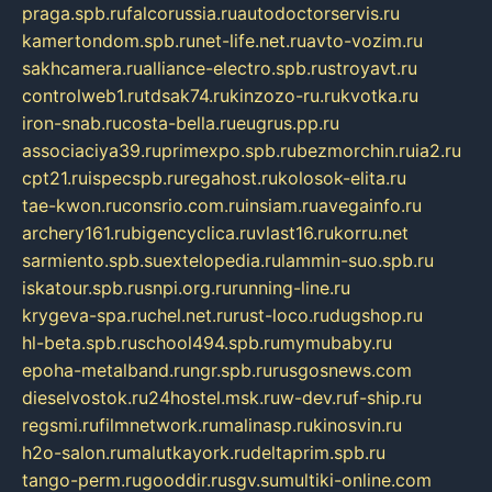
praga.spb.ru
falcorussia.ru
autodoctorservis.ru
kamertondom.spb.ru
net-life.net.ru
avto-vozim.ru
sakhcamera.ru
alliance-electro.spb.ru
stroyavt.ru
controlweb1.ru
tdsak74.ru
kinzozo-ru.ru
kvotka.ru
iron-snab.ru
costa-bella.ru
eugrus.pp.ru
associaciya39.ru
primexpo.spb.ru
bezmorchin.ru
ia2.ru
cpt21.ru
ispecspb.ru
regahost.ru
kolosok-elita.ru
tae-kwon.ru
consrio.com.ru
insiam.ru
avegainfo.ru
archery161.ru
bigencyclica.ru
vlast16.ru
korru.net
sarmiento.spb.su
extelopedia.ru
lammin-suo.spb.ru
iskatour.spb.ru
snpi.org.ru
running-line.ru
krygeva-spa.ru
chel.net.ru
rust-loco.ru
dugshop.ru
hl-beta.spb.ru
school494.spb.ru
mymubaby.ru
epoha-metalband.ru
ngr.spb.ru
rusgosnews.com
dieselvostok.ru
24hostel.msk.ru
w-dev.ru
f-ship.ru
regsmi.ru
filmnetwork.ru
malinasp.ru
kinosvin.ru
h2o-salon.ru
malutkayork.ru
deltaprim.spb.ru
tango-perm.ru
gooddir.ru
sgv.su
multiki-online.com