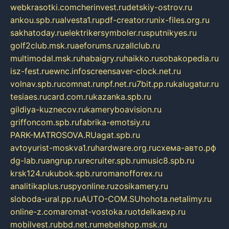
webkrasotki.com
cherinvest.ru
detskiy-ostrov.ru
ankou.spb.ru
alvesta1.ru
pdf-creator.ru
nix-files.org.ru
sakhatoday.ru
elektrikersymboler.ru
sputnikyes.ru
golf2club.msk.ru
aeforums.ru
zallclub.ru
multimodal.msk.ru
habaigry.ru
haikko.ru
sobakopedia.ru
isz-fest.ru
ewnc.info
screensaver-clock.net.ru
volnav.spb.ru
comnat.ru
npf.net.ru
7bit.pp.ru
kalugatur.ru
tesiaes.ru
card.com.ru
kazanka.spb.ru
gildiya-kuznecov.ru
kameryboavision.ru
griffoncom.spb.ru
fabrika-emotsiy.ru
PARK-MATROSOVA.RU
agat.spb.ru
avtoyurist-moskva1.ru
hardware.org.ru
схема-авто.рф
dg-lab.ru
angrup.ru
recruiter.spb.ru
music8.spb.ru
krsk124.ru
kubok.spb.ru
romanofforex.ru
analitikaplus.ru
spyonline.ru
zosikamery.ru
sloboda-ural.pp.ru
AUTO-COM.SU
hohota.net
alimy.ru
online-z.com
aromat-vostoka.ru
otdelkaexp.ru
mobilvest.ru
bbd.net.ru
mebelshop.msk.ru