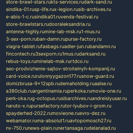
store-brawl-stars.ru
kts-services.ru
dark-sand.ru
sindika-01.ru
sp-life.ru
x-legion.ru
sib-archives.ru
e-abis-1-c.ru
sindika01.ru
venda-festival.ru
store-brawlstars.ru
dooraleksandria.ru
antenna-highly.ru
mine-lab-msk.ru
1-mus.ru
3-sex-porn.ru
ban-damn.ru
purse-factory.ru
viagra-tablet.ru
fasbags.ru
adler-jun.ru
bandamn.ru
fincontech.ru
3sexporn.ru
1mus.ru
darksand.ru
rebus-toys.ru
minelab-msk.ru
rtdco.ru
seo-prodvizhenie-sajtov-stroitelnyh-kompanij.ru
card-voice.ru
rulonnyygazon177.ru
snow-guard.ru
domizbrusa-9x12spb.ru
demaholding.ru
aalse.ru
a380club.ru
argentinamia.ru
perkoka.ru
movie-one.ru
perk-oka.ru
g-octopus.ru
sibarchives.ru
andreislyusar.ru
naruto-x.ru
pursefactory.ru
tor-lyubov-i-grom.ru
spayderhed-2022.ru
movieone.ru
evro-dez.ru
webamator.ru
ma-absolut1.ru
avtopomosch27.ru
nv-750.ru
news-plain.ru
nertansaga.ru
delanalad.ru