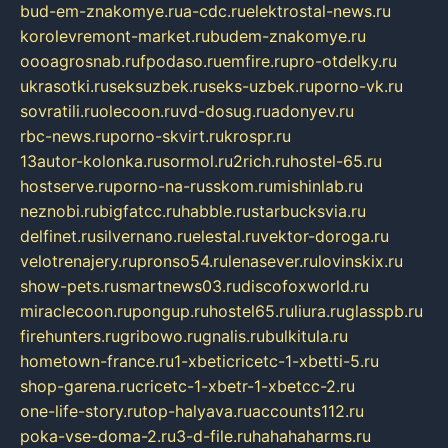
bud-em-znakomye.ru
a-cdc.ru
elektrostal-news.ru
korolevremont-market.ru
budem-znakomye.ru
oooagrosnab.ru
fpodaso.ru
emfire.ru
pro-otdelky.ru
ukrasotki.ru
seksuzbek.ru
seks-uzbek.ru
porno-vk.ru
sovratili.ru
olecoon.ru
vd-dosug.ru
adonyev.ru
rbc-news.ru
porno-skvirt.ru
krospr.ru
13autor-kolonka.ru
sormol.ru
2rich.ru
hostel-65.ru
hostserve.ru
porno-na-russkom.ru
mishinlab.ru
neznobi.ru
bigfatcc.ru
habble.ru
starbucksvia.ru
delfinet.ru
silvernano.ru
elestal.ru
vektor-doroga.ru
velotrenajery.ru
pronso54.ru
lenasever.ru
lovinskix.ru
show-pets.ru
smartnews03.ru
discofoxworld.ru
miraclecoon.ru
pongup.ru
hostel65.ru
liura.ru
glasspb.ru
firehunters.ru
gribowo.ru
gnalis.ru
bulkitula.ru
hometown-france.ru
1-xbeticricetc-1-xbetti-5.ru
shop-garena.ru
cricetc-1-xbetr-1-xbetcc-2.ru
one-life-story.ru
top-halyava.ru
accounts112.ru
poka-vse-doma-2.ru
3-d-file.ru
hahahaharms.ru