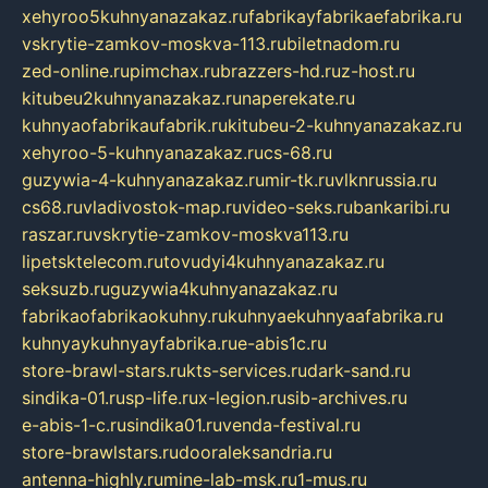
xehyroo5kuhnyanazakaz.ru
fabrikayfabrikaefabrika.ru
vskrytie-zamkov-moskva-113.ru
biletnadom.ru
zed-online.ru
pimchax.ru
brazzers-hd.ru
z-host.ru
kitubeu2kuhnyanazakaz.ru
naperekate.ru
kuhnyaofabrikaufabrik.ru
kitubeu-2-kuhnyanazakaz.ru
xehyroo-5-kuhnyanazakaz.ru
cs-68.ru
guzywia-4-kuhnyanazakaz.ru
mir-tk.ru
vlknrussia.ru
cs68.ru
vladivostok-map.ru
video-seks.ru
bankaribi.ru
raszar.ru
vskrytie-zamkov-moskva113.ru
lipetsktelecom.ru
tovudyi4kuhnyanazakaz.ru
seksuzb.ru
guzywia4kuhnyanazakaz.ru
fabrikaofabrikaokuhny.ru
kuhnyaekuhnyaafabrika.ru
kuhnyaykuhnyayfabrika.ru
e-abis1c.ru
store-brawl-stars.ru
kts-services.ru
dark-sand.ru
sindika-01.ru
sp-life.ru
x-legion.ru
sib-archives.ru
e-abis-1-c.ru
sindika01.ru
venda-festival.ru
store-brawlstars.ru
dooraleksandria.ru
antenna-highly.ru
mine-lab-msk.ru
1-mus.ru