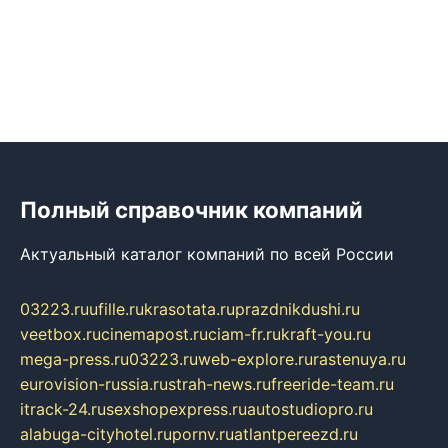
Полный справочник компаний
Актуальный каталог компаний по всей России
03223.ru
ufille.ru
krasotata.ru
prazdnikdushi.ru
veetbox.ru
cinemapost.ru
ciam-fr.ru
kraft-you.ru
mega-press.ru
03223.ru
web-explore.ru
rastenuya.ru
eurovision-russia.ru
strah-news.ru
freeride-team.ru
itrack-24.ru
sexshopexpress.ru
autostudiopro.ru
alabuga-cityhotel.ru
pornv.ru
atlantpereezd.ru