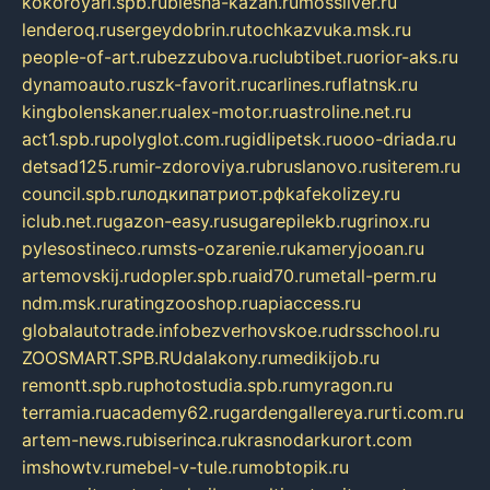
kokoroyari.spb.ru
blesna-kazan.ru
mossilver.ru
lenderoq.ru
sergeydobrin.ru
tochkazvuka.msk.ru
people-of-art.ru
bezzubova.ru
clubtibet.ru
orior-aks.ru
dynamoauto.ru
szk-favorit.ru
carlines.ru
flatnsk.ru
kingbolenskaner.ru
alex-motor.ru
astroline.net.ru
act1.spb.ru
polyglot.com.ru
gidlipetsk.ru
ooo-driada.ru
detsad125.ru
mir-zdoroviya.ru
bruslanovo.ru
siterem.ru
council.spb.ru
лодкипатриот.рф
kafekolizey.ru
iclub.net.ru
gazon-easy.ru
sugarepilekb.ru
grinox.ru
pylesostineco.ru
msts-ozarenie.ru
kameryjooan.ru
artemovskij.ru
dopler.spb.ru
aid70.ru
metall-perm.ru
ndm.msk.ru
ratingzooshop.ru
apiaccess.ru
globalautotrade.info
bezverhovskoe.ru
drsschool.ru
ZOOSMART.SPB.RU
dalakony.ru
medikijob.ru
remontt.spb.ru
photostudia.spb.ru
myragon.ru
terramia.ru
academy62.ru
gardengallereya.ru
rti.com.ru
artem-news.ru
biserinca.ru
krasnodarkurort.com
imshowtv.ru
mebel-v-tule.ru
mobtopik.ru