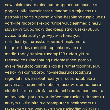
newsplain.ru
cardvoice.ru
modopaper.ru
manunae.ru
gbget.ru
alfeihavsalnassr.ru
madoma.ru
tajuncos.ru
petrovkasports.ru
porno-online-besplatno.ru
splclub.ru
york-life.ru
doroga-expo.ru
ribery.ru
cleanmedicine.ru
slovar-ivrit.ru
porno-video-besplatno.ru
seks-365.ru
ovucontrol.ru
sloty-igrovyye-avtomaty.ru
ru-industriya.ru
russkoe-porno-besplatno.ru
belgorod-day.ru
digilith.ru
pichkurovlab.ru
medic-today.ru
taksu.ru
comp123.ru
don-ykt.ru
teensvoice.ru
imgsharing.ru
domashnee-porno.ru
eva-elfie.ru
foto-tur.ru
biz-doska.ru
metropoltravel.ru
veslo-i-yakor.ru
borodino-media.ru
rostotsky.ru
regionufa.ru
weiss-bet.ru
zaryna.ru
casinotablet.ru
universalia.ru
remont-mebeli-moscow.ru
termomur.ru
clubfisher.ru
remstirufa.ru
erdamchi.ru
doramamama.ru
muraviovka-park.ru
worldofwoman.ru
clean-dreams.ru
arkrym.ru
kristinita.ru
dircomputer.ru
healthenter.ru
textexperts.ru
pivnaya-kruzhka.ru
kinofilmy-2021.ru