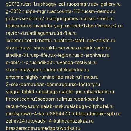
g2012.ru
tst-1.ru
shaggy-cat.ru
opsmgr.ru
ev-gallery.ru
g-2012.ru
ops-mgr.ru
accounts-112.ru
csm-demo.ru
poka-vse-doma2.ru
airgungames.ru
allseo-host.ru
tehosmotre.ru
varieta-yug.ru
cricetc1xbetr1xbetcc2.ru
raytor-d.ru
atillagunn.ru
3d-file.ru
1xbeticricetc1xbetti5.ru
uafoot-statti.ru
e-abis1c.ru
store-brawl-stars.ru
kts-services.ru
dark-sand.ru
sindika-01.ru
sp-life.ru
x-legion.ru
sib-archives.ru
e-abis-1-c.ru
sindika01.ru
venda-festival.ru
store-brawlstars.ru
dooraleksandria.ru
antenna-highly.ru
mine-lab-msk.ru
1-mus.ru
3-sex-porn.ru
ban-damn.ru
purse-factory.ru
viagra-tablet.ru
fasbags.ru
adler-jun.ru
bandamn.ru
fincontech.ru
3sexporn.ru
1mus.ru
darksand.ru
rebus-toys.ru
minelab-msk.ru
alabuga-cityhotel.ru
medsprawo-4-ka.ru
2864420.ru
blagodarenie-spb.ru
zajmy24.ru
tovudyi-4-kuhnyanazakaz.ru
brazzerscom.ru
medsprawo4ka.ru