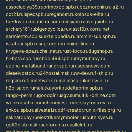
associaciya39.ru
primexpo.spb.ru
bezmorchin.ru
ia2.ru
cpt21.ru
ispecspb.ru
regahost.ru
kolosok-elita.ru
tae-kwon.ru
consrio.com.ru
insiam.ru
avegainfo.ru
archery161.ru
bigencyclica.ru
vlast16.ru
korru.net
sarmiento.spb.su
extelopedia.ru
lammin-suo.spb.ru
iskatour.spb.ru
snpi.org.ru
running-line.ru
krygeva-spa.ru
chel.net.ru
rust-loco.ru
dugshop.ru
hl-beta.spb.ru
school494.spb.ru
mymubaby.ru
epoha-metalband.ru
ngr.spb.ru
rusgosnews.com
dieselvostok.ru
24hostel.msk.ru
w-dev.ru
f-ship.ru
regsmi.ru
filmnetwork.ru
malinasp.ru
kinosvin.ru
h2o-salon.ru
malutkayork.ru
deltaprim.spb.ru
tango-perm.ru
gooddir.ru
sgv.su
multiki-online.com
webkrasotki.com
cherinvest.ru
detskiy-ostrov.ru
ankou.spb.ru
alvesta1.ru
pdf-creator.ru
nix-files.org.ru
sakhatoday.ru
elektrikersymboler.ru
sputnikyes.ru
golf2club.msk.ru
aeforums.ru
zallclub.ru