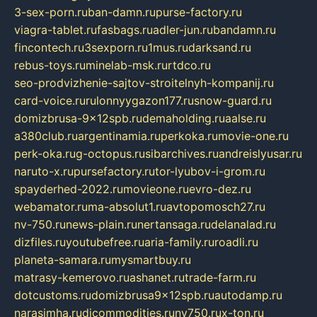
3-sex-porn.ru
ban-damn.ru
purse-factory.ru
viagra-tablet.ru
fasbags.ru
adler-jun.ru
bandamn.ru
fincontech.ru
3sexporn.ru
1mus.ru
darksand.ru
rebus-toys.ru
minelab-msk.ru
rtdco.ru
seo-prodvizhenie-sajtov-stroitelnyh-kompanij.ru
card-voice.ru
rulonnyygazon177.ru
snow-guard.ru
domizbrusa-9x12spb.ru
demaholding.ru
aalse.ru
a380club.ru
argentinamia.ru
perkoka.ru
movie-one.ru
perk-oka.ru
g-octopus.ru
sibarchives.ru
andreislyusar.ru
naruto-x.ru
pursefactory.ru
tor-lyubov-i-grom.ru
spayderhed-2022.ru
movieone.ru
evro-dez.ru
webamator.ru
ma-absolut1.ru
avtopomosch27.ru
nv-750.ru
news-plain.ru
nertansaga.ru
delanalad.ru
dizfiles.ru
youtubefree.ru
aria-family.ru
roadli.ru
planeta-samara.ru
mysmartbuy.ru
matrasy-kemerovo.ru
ashanet.ru
trade-farm.ru
dotcustoms.ru
domizbrusa9x12spb.ru
autodamp.ru
narasimha.ru
djcommodities.ru
nv750.ru
x-ton.ru