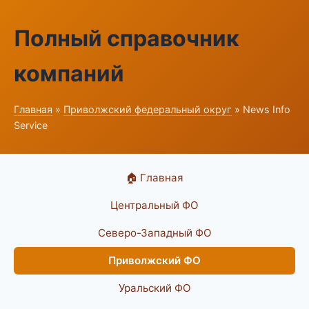
Полный справочник
компаний
Главная
»
Приволжский федеральный округ
» News Info
Service
🏠 Главная
Центральный ФО
Северо-Западный ФО
Приволжский ФО
Уральский ФО