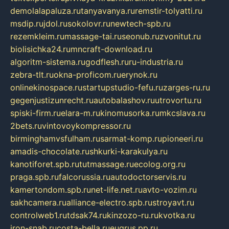
demolalapaluza.ru
tanyavanya.ru
remstir-tolyatti.ru
msdip.ru
jdol.ru
sokolovr.ru
newtech-spb.ru
rezemkleim.ru
massage-tai.ru
seonub.ru
zvonitut.ru
biolisichka24.ru
mncraft-download.ru
algoritm-sistema.ru
godflesh.ru
ru-industria.ru
zebra-tlt.ru
okna-proficom.ru
erynok.ru
onlinekinospace.ru
startupstudio-fefu.ru
zarges-ru.ru
gegenjustizunrecht.ru
autobalashov.ru
utrovortu.ru
spiski-firm.ru
elara-m.ru
kinomusorka.ru
mkcslava.ru
2bets.ru
vintovoykompressor.ru
birminghamvsfulham.ru
sarmat-komp.ru
pioneeri.ru
amadis-chocolate.ru
shkurki-karakulya.ru
kanotiforet.spb.ru
tutmassage.ru
ecolog.org.ru
praga.spb.ru
falcorussia.ru
autodoctorservis.ru
kamertondom.spb.ru
net-life.net.ru
avto-vozim.ru
sakhcamera.ru
alliance-electro.spb.ru
stroyavt.ru
controlweb1.ru
tdsak74.ru
kinzozo-ru.ru
kvotka.ru
iron-snab.ru
costa-bella.ru
eugrus.pp.ru