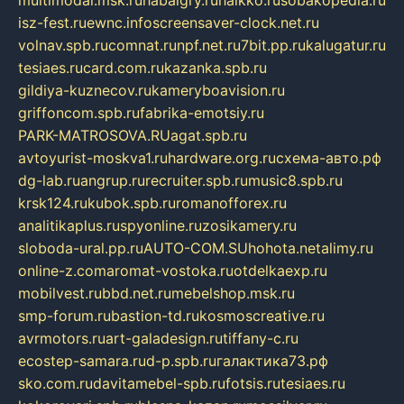
multimodal.msk.ru
habaigry.ru
haikko.ru
sobakopedia.ru
isz-fest.ru
ewnc.info
screensaver-clock.net.ru
volnav.spb.ru
comnat.ru
npf.net.ru
7bit.pp.ru
kalugatur.ru
tesiaes.ru
card.com.ru
kazanka.spb.ru
gildiya-kuznecov.ru
kameryboavision.ru
griffoncom.spb.ru
fabrika-emotsiy.ru
PARK-MATROSOVA.RU
agat.spb.ru
avtoyurist-moskva1.ru
hardware.org.ru
схема-авто.рф
dg-lab.ru
angrup.ru
recruiter.spb.ru
music8.spb.ru
krsk124.ru
kubok.spb.ru
romanofforex.ru
analitikaplus.ru
spyonline.ru
zosikamery.ru
sloboda-ural.pp.ru
AUTO-COM.SU
hohota.net
alimy.ru
online-z.com
aromat-vostoka.ru
otdelkaexp.ru
mobilvest.ru
bbd.net.ru
mebelshop.msk.ru
smp-forum.ru
bastion-td.ru
kosmoscreative.ru
avrmotors.ru
art-galadesign.ru
tiffany-c.ru
ecostep-samara.ru
d-p.spb.ru
галактика73.рф
sko.com.ru
davitamebel-spb.ru
fotsis.ru
tesiaes.ru