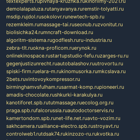
textexperts.ru
pivnaya-kruzhka.ru
kinofilmy-2021.ru
demolalapaluza.ru
tanyavanya.ru
remstir-tolyatti.ru
msdip.ru
jdol.ru
sokolovr.ru
newtech-spb.ru
rezemkleim.ru
massage-tai.ru
seonub.ru
zvonitut.ru
biolisichka24.ru
mncraft-download.ru
algoritm-sistema.ru
godflesh.ru
ru-industria.ru
zebra-tlt.ru
okna-proficom.ru
erynok.ru
onlinekinospace.ru
startupstudio-fefu.ru
zarges-ru.ru
gegenjustizunrecht.ru
autobalashov.ru
utrovortu.ru
spiski-firm.ru
elara-m.ru
kinomusorka.ru
mkcslava.ru
2bets.ru
vintovoykompressor.ru
birminghamvsfulham.ru
sarmat-komp.ru
pioneeri.ru
amadis-chocolate.ru
shkurki-karakulya.ru
kanotiforet.spb.ru
tutmassage.ru
ecolog.org.ru
praga.spb.ru
falcorussia.ru
autodoctorservis.ru
kamertondom.spb.ru
net-life.net.ru
avto-vozim.ru
sakhcamera.ru
alliance-electro.spb.ru
stroyavt.ru
controlweb1.ru
tdsak74.ru
kinzozo-ru.ru
kvotka.ru