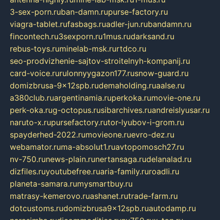
3-sex-porn.ru
ban-damn.ru
purse-factory.ru
viagra-tablet.ru
fasbags.ru
adler-jun.ru
bandamn.ru
fincontech.ru
3sexporn.ru
1mus.ru
darksand.ru
rebus-toys.ru
minelab-msk.ru
rtdco.ru
seo-prodvizhenie-sajtov-stroitelnyh-kompanij.ru
card-voice.ru
rulonnyygazon177.ru
snow-guard.ru
domizbrusa-9x12spb.ru
demaholding.ru
aalse.ru
a380club.ru
argentinamia.ru
perkoka.ru
movie-one.ru
perk-oka.ru
g-octopus.ru
sibarchives.ru
andreislyusar.ru
naruto-x.ru
pursefactory.ru
tor-lyubov-i-grom.ru
spayderhed-2022.ru
movieone.ru
evro-dez.ru
webamator.ru
ma-absolut1.ru
avtopomosch27.ru
nv-750.ru
news-plain.ru
nertansaga.ru
delanalad.ru
dizfiles.ru
youtubefree.ru
aria-family.ru
roadli.ru
planeta-samara.ru
mysmartbuy.ru
matrasy-kemerovo.ru
ashanet.ru
trade-farm.ru
dotcustoms.ru
domizbrusa9x12spb.ru
autodamp.ru