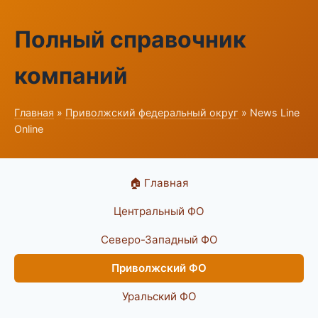
Полный справочник
компаний
Главная
»
Приволжский федеральный округ
» News Line
Online
🏠 Главная
Центральный ФО
Северо-Западный ФО
Приволжский ФО
Уральский ФО