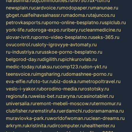
narasimha.ru
djcommodities.ru
nv750.ru
x-ton.ru
newsplain.ru
cardvoice.ru
modopaper.ru
manunae.ru
gbget.ru
alfeihavsalnassr.ru
madoma.ru
tajuncos.ru
petrovkasports.ru
porno-online-besplatno.ru
splclub.ru
york-life.ru
doroga-expo.ru
ribery.ru
cleanmedicine.ru
slovar-ivrit.ru
porno-video-besplatno.ru
seks-365.ru
ovucontrol.ru
sloty-igrovyye-avtomaty.ru
ru-industriya.ru
russkoe-porno-besplatno.ru
belgorod-day.ru
digilith.ru
pichkurovlab.ru
medic-today.ru
taksu.ru
comp123.ru
don-ykt.ru
teensvoice.ru
imgsharing.ru
domashnee-porno.ru
eva-elfie.ru
foto-tur.ru
biz-doska.ru
metropoltravel.ru
veslo-i-yakor.ru
borodino-media.ru
rostotsky.ru
regionufa.ru
weiss-bet.ru
zaryna.ru
casinotablet.ru
universalia.ru
remont-mebeli-moscow.ru
termomur.ru
clubfisher.ru
remstirufa.ru
erdamchi.ru
doramamama.ru
muraviovka-park.ru
worldofwoman.ru
clean-dreams.ru
arkrym.ru
kristinita.ru
dircomputer.ru
healthenter.ru