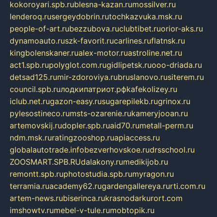
kokoroyari.spb.ru
blesna-kazan.ru
mossilver.ru
lenderoq.ru
sergeydobrin.ru
tochkazvuka.msk.ru
people-of-art.ru
bezzubova.ru
clubtibet.ru
orior-aks.ru
dynamoauto.ru
szk-favorit.ru
carlines.ru
flatnsk.ru
kingbolenskaner.ru
alex-motor.ru
astroline.net.ru
act1.spb.ru
polyglot.com.ru
gidlipetsk.ru
ooo-driada.ru
detsad125.ru
mir-zdoroviya.ru
bruslanovo.ru
siterem.ru
council.spb.ru
лодкипатриот.рф
kafekolizey.ru
iclub.net.ru
gazon-easy.ru
sugarepilekb.ru
grinox.ru
pylesostineco.ru
msts-ozarenie.ru
kameryjooan.ru
artemovskij.ru
dopler.spb.ru
aid70.ru
metall-perm.ru
ndm.msk.ru
ratingzooshop.ru
apiaccess.ru
globalautotrade.info
bezverhovskoe.ru
drsschool.ru
ZOOSMART.SPB.RU
dalakony.ru
medikijob.ru
remontt.spb.ru
photostudia.spb.ru
myragon.ru
terramia.ru
academy62.ru
gardengallereya.ru
rti.com.ru
artem-news.ru
biserinca.ru
krasnodarkurort.com
imshowtv.ru
mebel-v-tule.ru
mobtopik.ru