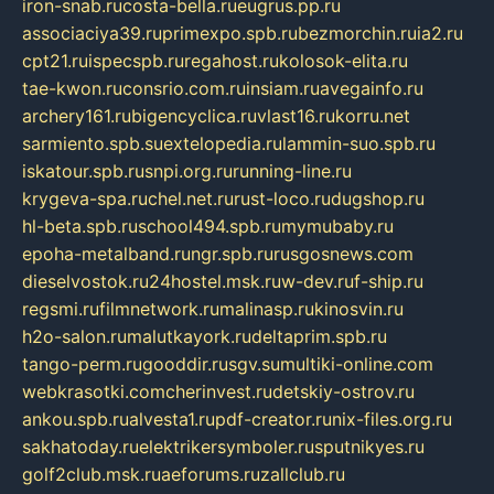
iron-snab.ru
costa-bella.ru
eugrus.pp.ru
associaciya39.ru
primexpo.spb.ru
bezmorchin.ru
ia2.ru
cpt21.ru
ispecspb.ru
regahost.ru
kolosok-elita.ru
tae-kwon.ru
consrio.com.ru
insiam.ru
avegainfo.ru
archery161.ru
bigencyclica.ru
vlast16.ru
korru.net
sarmiento.spb.su
extelopedia.ru
lammin-suo.spb.ru
iskatour.spb.ru
snpi.org.ru
running-line.ru
krygeva-spa.ru
chel.net.ru
rust-loco.ru
dugshop.ru
hl-beta.spb.ru
school494.spb.ru
mymubaby.ru
epoha-metalband.ru
ngr.spb.ru
rusgosnews.com
dieselvostok.ru
24hostel.msk.ru
w-dev.ru
f-ship.ru
regsmi.ru
filmnetwork.ru
malinasp.ru
kinosvin.ru
h2o-salon.ru
malutkayork.ru
deltaprim.spb.ru
tango-perm.ru
gooddir.ru
sgv.su
multiki-online.com
webkrasotki.com
cherinvest.ru
detskiy-ostrov.ru
ankou.spb.ru
alvesta1.ru
pdf-creator.ru
nix-files.org.ru
sakhatoday.ru
elektrikersymboler.ru
sputnikyes.ru
golf2club.msk.ru
aeforums.ru
zallclub.ru