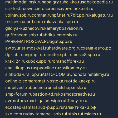
multimodal.msk.ru
habaigry.ru
haikko.ru
sobakopedia.ru
isz-fest.ru
ewnc.info
screensaver-clock.net.ru
volnav.spb.ru
comnat.ru
npf.net.ru
7bit.pp.ru
kalugatur.ru
tesiaes.ru
card.com.ru
kazanka.spb.ru
gildiya-kuznecov.ru
kameryboavision.ru
griffoncom.spb.ru
fabrika-emotsiy.ru
PARK-MATROSOVA.RU
agat.spb.ru
avtoyurist-moskva1.ru
hardware.org.ru
схема-авто.рф
dg-lab.ru
angrup.ru
recruiter.spb.ru
music8.spb.ru
krsk124.ru
kubok.spb.ru
romanofforex.ru
analitikaplus.ru
spyonline.ru
zosikamery.ru
sloboda-ural.pp.ru
AUTO-COM.SU
hohota.net
alimy.ru
online-z.com
aromat-vostoka.ru
otdelkaexp.ru
mobilvest.ru
bbd.net.ru
mebelshop.msk.ru
smp-forum.ru
bastion-td.ru
kosmoscreative.ru
avrmotors.ru
art-galadesign.ru
tiffany-c.ru
ecostep-samara.ru
d-p.spb.ru
галактика73.рф
sko.com.ru
davitamebel-spb.ru
fotsis.ru
tesiaes.ru