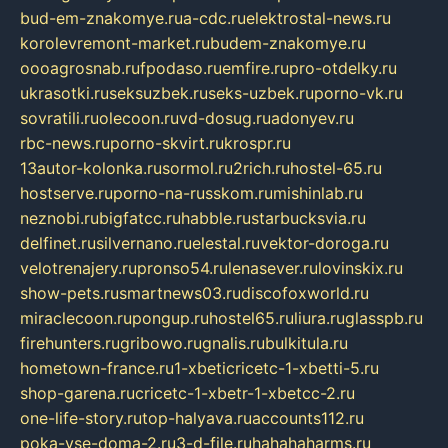
bud-em-znakomye.ru
a-cdc.ru
elektrostal-news.ru
korolevremont-market.ru
budem-znakomye.ru
oooagrosnab.ru
fpodaso.ru
emfire.ru
pro-otdelky.ru
ukrasotki.ru
seksuzbek.ru
seks-uzbek.ru
porno-vk.ru
sovratili.ru
olecoon.ru
vd-dosug.ru
adonyev.ru
rbc-news.ru
porno-skvirt.ru
krospr.ru
13autor-kolonka.ru
sormol.ru
2rich.ru
hostel-65.ru
hostserve.ru
porno-na-russkom.ru
mishinlab.ru
neznobi.ru
bigfatcc.ru
habble.ru
starbucksvia.ru
delfinet.ru
silvernano.ru
elestal.ru
vektor-doroga.ru
velotrenajery.ru
pronso54.ru
lenasever.ru
lovinskix.ru
show-pets.ru
smartnews03.ru
discofoxworld.ru
miraclecoon.ru
pongup.ru
hostel65.ru
liura.ru
glasspb.ru
firehunters.ru
gribowo.ru
gnalis.ru
bulkitula.ru
hometown-france.ru
1-xbeticricetc-1-xbetti-5.ru
shop-garena.ru
cricetc-1-xbetr-1-xbetcc-2.ru
one-life-story.ru
top-halyava.ru
accounts112.ru
poka-vse-doma-2.ru
3-d-file.ru
hahahaharms.ru