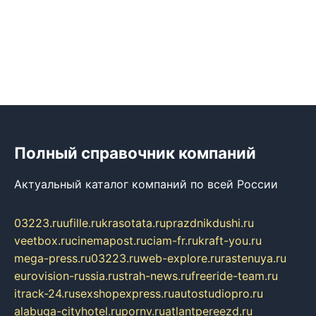
Полный справочник компаний
Актуальный каталог компаний по всей России
03223.ru
ufille.ru
krasotata.ru
prazdnikdushi.ru
veetbox.ru
cinemapost.ru
ciam-fr.ru
kraft-you.ru
mega-press.ru
03223.ru
web-explore.ru
rastenuya.ru
eurovision-russia.ru
strah-news.ru
freeride-team.ru
itrack-24.ru
sexshopexpress.ru
autostudiopro.ru
alabuga-cityhotel.ru
pornv.ru
atlantpereezd.ru