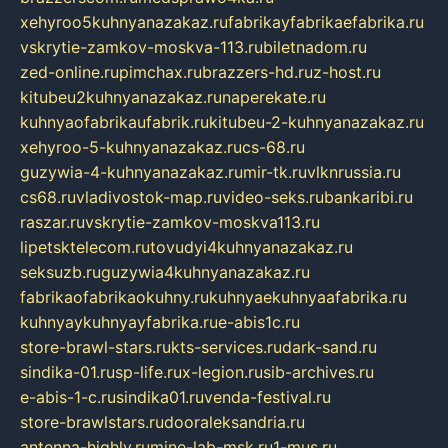
xehyroo5kuhnyanazakaz.ru
fabrikayfabrikaefabrika.ru
vskrytie-zamkov-moskva-113.ru
biletnadom.ru
zed-online.ru
pimchax.ru
brazzers-hd.ru
z-host.ru
kitubeu2kuhnyanazakaz.ru
naperekate.ru
kuhnyaofabrikaufabrik.ru
kitubeu-2-kuhnyanazakaz.ru
xehyroo-5-kuhnyanazakaz.ru
cs-68.ru
guzywia-4-kuhnyanazakaz.ru
mir-tk.ru
vlknrussia.ru
cs68.ru
vladivostok-map.ru
video-seks.ru
bankaribi.ru
raszar.ru
vskrytie-zamkov-moskva113.ru
lipetsktelecom.ru
tovudyi4kuhnyanazakaz.ru
seksuzb.ru
guzywia4kuhnyanazakaz.ru
fabrikaofabrikaokuhny.ru
kuhnyaekuhnyaafabrika.ru
kuhnyaykuhnyayfabrika.ru
e-abis1c.ru
store-brawl-stars.ru
kts-services.ru
dark-sand.ru
sindika-01.ru
sp-life.ru
x-legion.ru
sib-archives.ru
e-abis-1-c.ru
sindika01.ru
venda-festival.ru
store-brawlstars.ru
dooraleksandria.ru
antenna-highly.ru
mine-lab-msk.ru
1-mus.ru