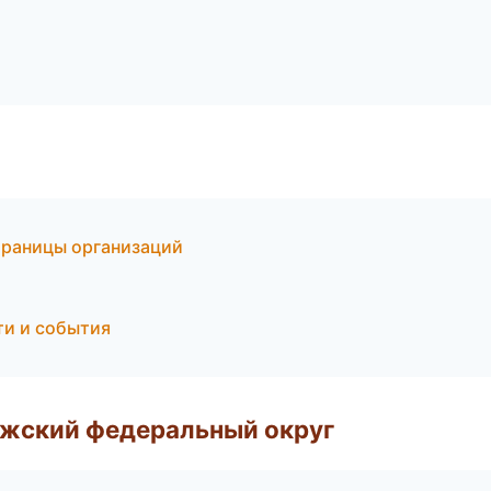
траницы организаций
сти и события
лжский федеральный округ