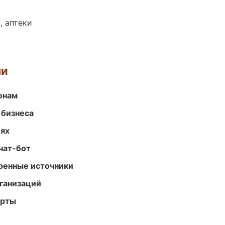
, аптеки
ми
онам
 бизнеса
иях
чат-бот
еренные источники
ганизаций
арты