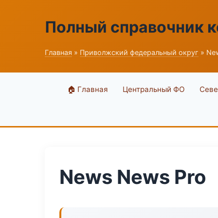
Полный справочник 
Главная
»
Приволжский федеральный округ
» Ne
🏠 Главная
Центральный ФО
Севе
News News Pro