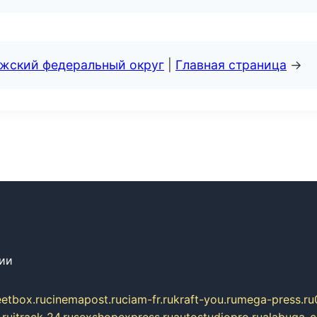
лжский федеральный округ
|
Главная страница
→
сии
eetbox.ru
cinemapost.ru
ciam-fr.ru
kraft-you.ru
mega-press.ru