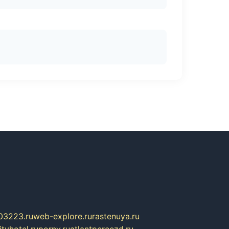
03223.ru
web-explore.ru
rastenuya.ru