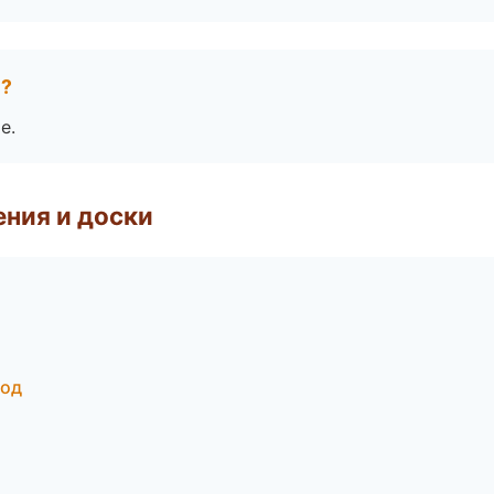
е?
е.
ния и доски
род