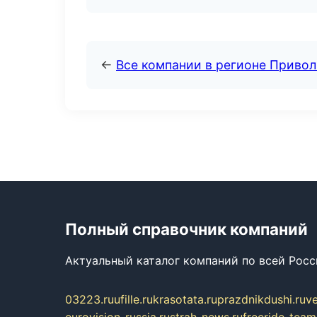
←
Все компании в регионе Приво
Полный справочник компаний
Актуальный каталог компаний по всей Рос
03223.ru
ufille.ru
krasotata.ru
prazdnikdushi.ru
v