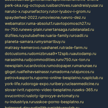
perk-oka.ru
g-octopus.ru
sibarchives.ru
andreislyusar.ru
naruto-x.ru
pursefactory.ru
tor-lyubov-i-grom.ru
spayderhed-2022.ru
movieone.ru
evro-dez.ru
webamator.ru
ma-absolut1.ru
avtopomosch27.ru
nv-750.ru
news-plain.ru
nertansaga.ru
delanalad.ru
dizfiles.ru
youtubefree.ru
aria-family.ru
roadli.ru
planeta-samara.ru
mysmartbuy.ru
matrasy-kemerovo.ru
ashanet.ru
trade-farm.ru
dotcustoms.ru
domizbrusa9x12spb.ru
autodamp.ru
narasimha.ru
djcommodities.ru
nv750.ru
x-ton.ru
newsplain.ru
cardvoice.ru
modopaper.ru
manunae.ru
gbget.ru
alfeihavsalnassr.ru
madoma.ru
tajuncos.ru
petrovkasports.ru
porno-online-besplatno.ru
splclub.ru
york-life.ru
doroga-expo.ru
ribery.ru
cleanmedicine.ru
slovar-ivrit.ru
porno-video-besplatno.ru
seks-365.ru
ovucontrol.ru
sloty-igrovyye-avtomaty.ru
ru-industriya.ru
russkoe-porno-besplatno.ru
belgorod-day.ru
digilith.ru
pichkurovlab.ru