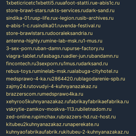
1xbeticricetc1xbetti5.ru
uafoot-statti.ru
e-abis1c.ru
store-brawl-stars.ru
kts-services.ru
dark-sand.ru
sindika-01.ru
sp-life.ru
x-legion.ru
sib-archives.ru
e-abis-1-c.ru
sindika01.ru
venda-festival.ru
store-brawlstars.ru
dooraleksandria.ru
antenna-highly.ru
mine-lab-msk.ru
1-mus.ru
3-sex-porn.ru
ban-damn.ru
purse-factory.ru
viagra-tablet.ru
fasbags.ru
adler-jun.ru
bandamn.ru
fincontech.ru
3sexporn.ru
1mus.ru
darksand.ru
rebus-toys.ru
minelab-msk.ru
alabuga-cityhotel.ru
medsprawo-4-ka.ru
2864420.ru
blagodarenie-spb.ru
zajmy24.ru
tovudyi-4-kuhnyanazakaz.ru
brazzerscom.ru
medsprawo4ka.ru
xehyroo5kuhnyanazakaz.ru
fabrikayfabrikaefabrika.ru
vskrytie-zamkov-moskva-113.ru
biletnadom.ru
zed-online.ru
pimchax.ru
brazzers-hd.ru
z-host.ru
kitubeu2kuhnyanazakaz.ru
naperekate.ru
kuhnyaofabrikaufabrik.ru
kitubeu-2-kuhnyanazakaz.ru