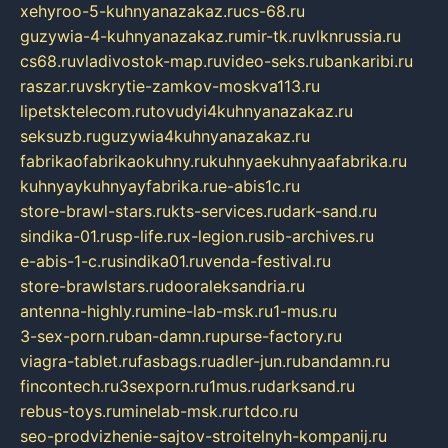
xehyroo-5-kuhnyanazakaz.ru
cs-68.ru
guzywia-4-kuhnyanazakaz.ru
mir-tk.ru
vlknrussia.ru
cs68.ru
vladivostok-map.ru
video-seks.ru
bankaribi.ru
raszar.ru
vskrytie-zamkov-moskva113.ru
lipetsktelecom.ru
tovudyi4kuhnyanazakaz.ru
seksuzb.ru
guzywia4kuhnyanazakaz.ru
fabrikaofabrikaokuhny.ru
kuhnyaekuhnyaafabrika.ru
kuhnyaykuhnyayfabrika.ru
e-abis1c.ru
store-brawl-stars.ru
kts-services.ru
dark-sand.ru
sindika-01.ru
sp-life.ru
x-legion.ru
sib-archives.ru
e-abis-1-c.ru
sindika01.ru
venda-festival.ru
store-brawlstars.ru
dooraleksandria.ru
antenna-highly.ru
mine-lab-msk.ru
1-mus.ru
3-sex-porn.ru
ban-damn.ru
purse-factory.ru
viagra-tablet.ru
fasbags.ru
adler-jun.ru
bandamn.ru
fincontech.ru
3sexporn.ru
1mus.ru
darksand.ru
rebus-toys.ru
minelab-msk.ru
rtdco.ru
seo-prodvizhenie-sajtov-stroitelnyh-kompanij.ru