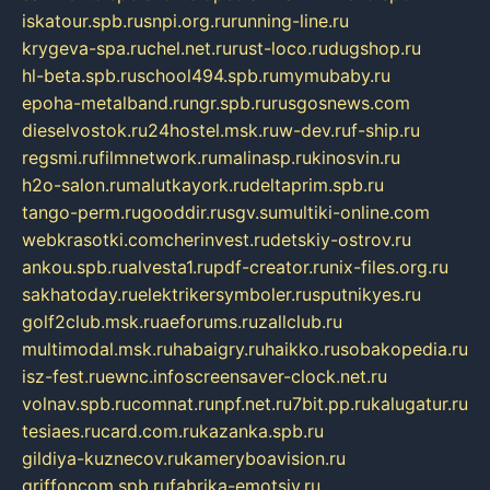
iskatour.spb.ru
snpi.org.ru
running-line.ru
krygeva-spa.ru
chel.net.ru
rust-loco.ru
dugshop.ru
hl-beta.spb.ru
school494.spb.ru
mymubaby.ru
epoha-metalband.ru
ngr.spb.ru
rusgosnews.com
dieselvostok.ru
24hostel.msk.ru
w-dev.ru
f-ship.ru
regsmi.ru
filmnetwork.ru
malinasp.ru
kinosvin.ru
h2o-salon.ru
malutkayork.ru
deltaprim.spb.ru
tango-perm.ru
gooddir.ru
sgv.su
multiki-online.com
webkrasotki.com
cherinvest.ru
detskiy-ostrov.ru
ankou.spb.ru
alvesta1.ru
pdf-creator.ru
nix-files.org.ru
sakhatoday.ru
elektrikersymboler.ru
sputnikyes.ru
golf2club.msk.ru
aeforums.ru
zallclub.ru
multimodal.msk.ru
habaigry.ru
haikko.ru
sobakopedia.ru
isz-fest.ru
ewnc.info
screensaver-clock.net.ru
volnav.spb.ru
comnat.ru
npf.net.ru
7bit.pp.ru
kalugatur.ru
tesiaes.ru
card.com.ru
kazanka.spb.ru
gildiya-kuznecov.ru
kameryboavision.ru
griffoncom.spb.ru
fabrika-emotsiy.ru