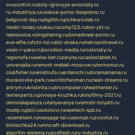
ovucontrol.ru
sloty-igrovyye-avtomaty.ru
ru-industriya.ru
russkoe-porno-besplatno.ru
belgorod-day.ru
digilith.ru
pichkurovlab.ru
medic-today.ru
taksu.ru
comp123.ru
don-ykt.ru
teensvoice.ru
imgsharing.ru
domashnee-porno.ru
eva-elfie.ru
foto-tur.ru
biz-doska.ru
metropoltravel.ru
veslo-i-yakor.ru
borodino-media.ru
rostotsky.ru
regionufa.ru
weiss-bet.ru
zaryna.ru
casinotablet.ru
universalia.ru
remont-mebeli-moscow.ru
termomur.ru
clubfisher.ru
remstirufa.ru
erdamchi.ru
doramamama.ru
muraviovka-park.ru
worldofwoman.ru
clean-dreams.ru
arkrym.ru
kristinita.ru
dircomputer.ru
healthenter.ru
textexperts.ru
pivnaya-kruzhka.ru
kinofilmy-2021.ru
demolalapaluza.ru
tanyavanya.ru
remstir-tolyatti.ru
msdip.ru
jdol.ru
sokolovr.ru
newtech-spb.ru
rezemkleim.ru
massage-tai.ru
seonub.ru
zvonitut.ru
biolisichka24.ru
mncraft-download.ru
algoritm-sistema.ru
godflesh.ru
ru-industria.ru