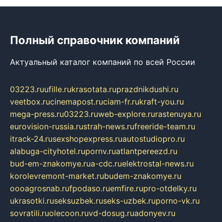
Полный справочник компаний
Актуальный каталог компаний по всей России
03223.ru
ufille.ru
krasotata.ru
prazdnikdushi.ru
veetbox.ru
cinemapost.ru
ciam-fr.ru
kraft-you.ru
mega-press.ru
03223.ru
web-explore.ru
rastenuya.ru
eurovision-russia.ru
strah-news.ru
freeride-team.ru
itrack-24.ru
sexshopexpress.ru
autostudiopro.ru
alabuga-cityhotel.ru
pornv.ru
atlantpereezd.ru
bud-em-znakomye.ru
a-cdc.ru
elektrostal-news.ru
korolevremont-market.ru
budem-znakomye.ru
oooagrosnab.ru
fpodaso.ru
emfire.ru
pro-otdelky.ru
ukrasotki.ru
seksuzbek.ru
seks-uzbek.ru
porno-vk.ru
sovratili.ru
olecoon.ru
vd-dosug.ru
adonyev.ru