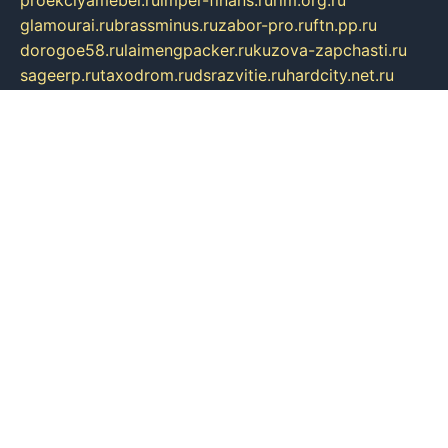
proekciyamebel.ru
imper-finans.ru
rim.org.ru
glamourai.ru
brassminus.ru
zabor-pro.ru
ftn.pp.ru
dorogoe58.ru
laimengpacker.ru
kuzova-zapchasti.ru
sageerp.ru
taxodrom.ru
dsrazvitie.ru
hardcity.net.ru
ratinghomegames.ru
topservice25.ru
gubernyan.ru
gtglasslined.ru
ii4.ru
tssport.spb.ru
andorra24.com
blackwallstreet.ru
oboimos.ru
optim-doors.com.ru
ikuch.ru
nycr.org.ru
npa21.ru
vremya-ch.spb.ru
desert000.ru
ivtorgi.ru
ifiori.ru
catalog-statei.ru
dcv.org.ru
spetsmaster174.ru
ipkameryhiseeu.ru
dum26.ru
ruspol.spb.ru
fr-opendp.ru
kam-solnyshko.ru
cheyenne-arapaho.ru
sevzapmetal.spb.ru
ted-lapidus.spb.ru
parasite-eliminator.ru
sigma-complete.ru
modernworld.ru
dama-moda.ru
eholot-group.ru
sk-nvkz.ru
DRONGOLD.RU
democratia2.ru
i-farmer.ru
mass-sport.org
jablonex.spb.ru
bookmess.ru
linkword.ru
refineua.com.ru
cs-spec.net.ru
altay-mebel.ru