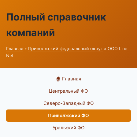
Полный справочник
компаний
Главная
»
Приволжский федеральный округ
» ООО Line
Net
🏠 Главная
Центральный ФО
Северо-Западный ФО
Приволжский ФО
Уральский ФО