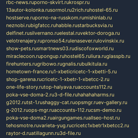
rbc-news.ru
porno-skvirt.ru
krospr.ru
13autor-kolonka.ru
sormol.ru
2rich.ru
hostel-65.ru
hostserve.ru
porno-na-russkom.ru
mishinlab.ru
neznobi.ru
bigfatcc.ru
habble.ru
starbucksvia.ru
delfinet.ru
silvernano.ru
elestal.ru
vektor-doroga.ru
velotrenajery.ru
pronso54.ru
lenasever.ru
lovinskix.ru
show-pets.ru
smartnews03.ru
discofoxworld.ru
miraclecoon.ru
pongup.ru
hostel65.ru
liura.ru
glasspb.ru
firehunters.ru
gribowo.ru
gnalis.ru
bulkitula.ru
hometown-france.ru
1-xbeticricetc-1-xbetti-5.ru
shop-garena.ru
cricetc-1-xbetr-1-xbetcc-2.ru
one-life-story.ru
top-halyava.ru
accounts112.ru
poka-vse-doma-2.ru
3-d-file.ru
hahahaharms.ru
g2012.ru
tst-1.ru
shaggy-cat.ru
opsmgr.ru
ev-gallery.ru
g-2012.ru
ops-mgr.ru
accounts-112.ru
csm-demo.ru
poka-vse-doma2.ru
airgungames.ru
allseo-host.ru
tehosmotre.ru
varieta-yug.ru
cricetc1xbetr1xbetcc2.ru
raytor-d.ru
atillagunn.ru
3d-file.ru