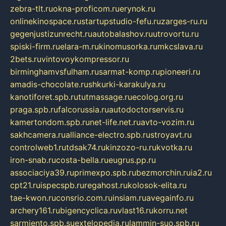
zebra-tlt.ru
okna-proficom.ru
erynok.ru
onlinekinospace.ru
startupstudio-fefu.ru
zarges-ru.ru
gegenjustizunrecht.ru
autobalashov.ru
utrovortu.ru
spiski-firm.ru
elara-m.ru
kinomusorka.ru
mkcslava.ru
2bets.ru
vintovoykompressor.ru
birminghamvsfulham.ru
sarmat-komp.ru
pioneeri.ru
amadis-chocolate.ru
shkurki-karakulya.ru
kanotiforet.spb.ru
tutmassage.ru
ecolog.org.ru
praga.spb.ru
falcorussia.ru
autodoctorservis.ru
kamertondom.spb.ru
net-life.net.ru
avto-vozim.ru
sakhcamera.ru
alliance-electro.spb.ru
stroyavt.ru
controlweb1.ru
tdsak74.ru
kinzozo-ru.ru
kvotka.ru
iron-snab.ru
costa-bella.ru
eugrus.pp.ru
associaciya39.ru
primexpo.spb.ru
bezmorchin.ru
ia2.ru
cpt21.ru
ispecspb.ru
regahost.ru
kolosok-elita.ru
tae-kwon.ru
consrio.com.ru
insiam.ru
avegainfo.ru
archery161.ru
bigencyclica.ru
vlast16.ru
korru.net
sarmiento.spb.su
extelopedia.ru
lammin-suo.spb.ru