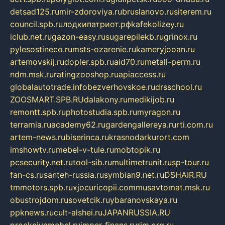
detsad125.ru
mir-zdoroviya.ru
bruslanovo.ru
siterem.ru
council.spb.ru
лодкипатриот.рф
kafekolizey.ru
iclub.net.ru
gazon-easy.ru
sugarepilekb.ru
grinox.ru
pylesostineco.ru
msts-ozarenie.ru
kameryjooan.ru
artemovskij.ru
dopler.spb.ru
aid70.ru
metall-perm.ru
ndm.msk.ru
ratingzooshop.ru
apiaccess.ru
globalautotrade.info
bezverhovskoe.ru
drsschool.ru
ZOOSMART.SPB.RU
dalakony.ru
medikijob.ru
remontt.spb.ru
photostudia.spb.ru
myragon.ru
terramia.ru
academy62.ru
gardengallereya.ru
rti.com.ru
artem-news.ru
biserinca.ru
krasnodarkurort.com
imshowtv.ru
mebel-v-tule.ru
mobtopik.ru
pcsecurity.net.ru
tool-sib.ru
multimetrunit.ru
sp-tour.ru
fan-cs.ru
santeh-russia.ru
symbian9.net.ru
DSHAIR.RU
tmmotors.spb.ru
xjocuricopii.com
musavtomat.msk.ru
obustrojdom.ru
sovetcik.ru
ybaranovskaya.ru
ppknews.ru
cult-alshei.ru
JAPANRUSSIA.RU