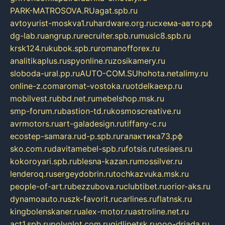
PARK-MATROSOVA.RU
agat.spb.ru
avtoyurist-moskva1.ru
hardware.org.ru
схема-авто.рф
dg-lab.ru
angrup.ru
recruiter.spb.ru
music8.spb.ru
krsk124.ru
kubok.spb.ru
romanofforex.ru
analitikaplus.ru
spyonline.ru
zosikamery.ru
sloboda-ural.pp.ru
AUTO-COM.SU
hohota.net
alimy.ru
online-z.com
aromat-vostoka.ru
otdelkaexp.ru
mobilvest.ru
bbd.net.ru
mebelshop.msk.ru
smp-forum.ru
bastion-td.ru
kosmoscreative.ru
avrmotors.ru
art-galadesign.ru
tiffany-c.ru
ecostep-samara.ru
d-p.spb.ru
галактика73.рф
sko.com.ru
davitamebel-spb.ru
fotsis.ru
tesiaes.ru
kokoroyari.spb.ru
blesna-kazan.ru
mossilver.ru
lenderoq.ru
sergeydobrin.ru
tochkazvuka.msk.ru
people-of-art.ru
bezzubova.ru
clubtibet.ru
orior-aks.ru
dynamoauto.ru
szk-favorit.ru
carlines.ru
flatnsk.ru
kingbolenskaner.ru
alex-motor.ru
astroline.net.ru
act1.spb.ru
polyglot.com.ru
gidlipetsk.ru
ooo-driada.ru