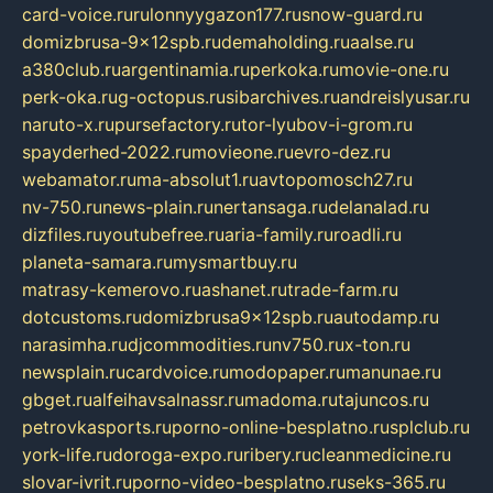
card-voice.ru
rulonnyygazon177.ru
snow-guard.ru
domizbrusa-9x12spb.ru
demaholding.ru
aalse.ru
a380club.ru
argentinamia.ru
perkoka.ru
movie-one.ru
perk-oka.ru
g-octopus.ru
sibarchives.ru
andreislyusar.ru
naruto-x.ru
pursefactory.ru
tor-lyubov-i-grom.ru
spayderhed-2022.ru
movieone.ru
evro-dez.ru
webamator.ru
ma-absolut1.ru
avtopomosch27.ru
nv-750.ru
news-plain.ru
nertansaga.ru
delanalad.ru
dizfiles.ru
youtubefree.ru
aria-family.ru
roadli.ru
planeta-samara.ru
mysmartbuy.ru
matrasy-kemerovo.ru
ashanet.ru
trade-farm.ru
dotcustoms.ru
domizbrusa9x12spb.ru
autodamp.ru
narasimha.ru
djcommodities.ru
nv750.ru
x-ton.ru
newsplain.ru
cardvoice.ru
modopaper.ru
manunae.ru
gbget.ru
alfeihavsalnassr.ru
madoma.ru
tajuncos.ru
petrovkasports.ru
porno-online-besplatno.ru
splclub.ru
york-life.ru
doroga-expo.ru
ribery.ru
cleanmedicine.ru
slovar-ivrit.ru
porno-video-besplatno.ru
seks-365.ru