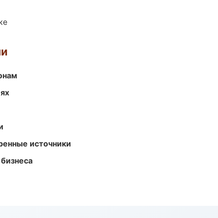
ке
ми
онам
иях
и
еренные источники
 бизнеса