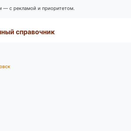
м — с рекламой и приоритетом.
нный справочник
овск