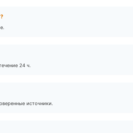
е?
е.
течение 24 ч.
роверенные источники.