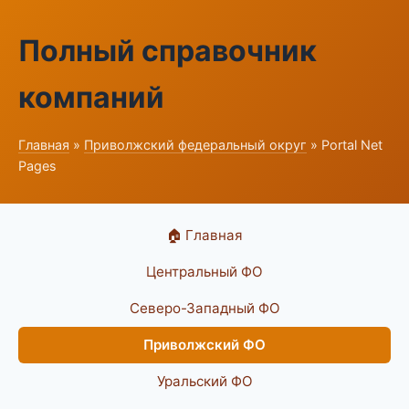
Полный справочник
компаний
Главная
»
Приволжский федеральный округ
» Portal Net
Pages
🏠 Главная
Центральный ФО
Северо-Западный ФО
Приволжский ФО
Уральский ФО