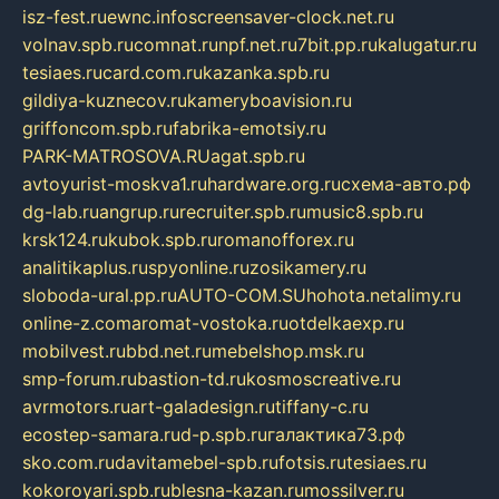
isz-fest.ru
ewnc.info
screensaver-clock.net.ru
volnav.spb.ru
comnat.ru
npf.net.ru
7bit.pp.ru
kalugatur.ru
tesiaes.ru
card.com.ru
kazanka.spb.ru
gildiya-kuznecov.ru
kameryboavision.ru
griffoncom.spb.ru
fabrika-emotsiy.ru
PARK-MATROSOVA.RU
agat.spb.ru
avtoyurist-moskva1.ru
hardware.org.ru
схема-авто.рф
dg-lab.ru
angrup.ru
recruiter.spb.ru
music8.spb.ru
krsk124.ru
kubok.spb.ru
romanofforex.ru
analitikaplus.ru
spyonline.ru
zosikamery.ru
sloboda-ural.pp.ru
AUTO-COM.SU
hohota.net
alimy.ru
online-z.com
aromat-vostoka.ru
otdelkaexp.ru
mobilvest.ru
bbd.net.ru
mebelshop.msk.ru
smp-forum.ru
bastion-td.ru
kosmoscreative.ru
avrmotors.ru
art-galadesign.ru
tiffany-c.ru
ecostep-samara.ru
d-p.spb.ru
галактика73.рф
sko.com.ru
davitamebel-spb.ru
fotsis.ru
tesiaes.ru
kokoroyari.spb.ru
blesna-kazan.ru
mossilver.ru