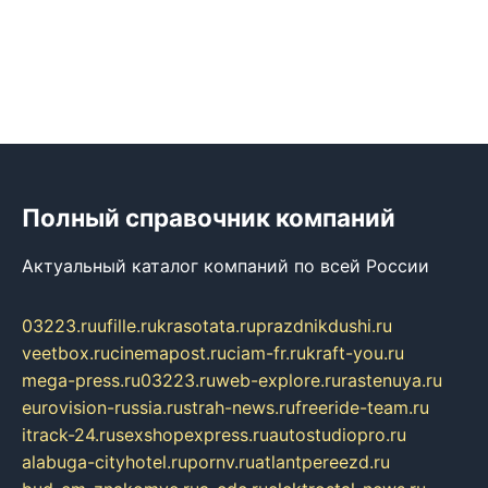
Полный справочник компаний
Актуальный каталог компаний по всей России
03223.ru
ufille.ru
krasotata.ru
prazdnikdushi.ru
veetbox.ru
cinemapost.ru
ciam-fr.ru
kraft-you.ru
mega-press.ru
03223.ru
web-explore.ru
rastenuya.ru
eurovision-russia.ru
strah-news.ru
freeride-team.ru
itrack-24.ru
sexshopexpress.ru
autostudiopro.ru
alabuga-cityhotel.ru
pornv.ru
atlantpereezd.ru