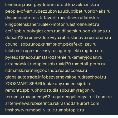
lenderoq.ru
sergeydobrin.ru
tochkazvuka.msk.ru
people-of-art.ru
bezzubova.ru
clubtibet.ru
orior-aks.ru
dynamoauto.ru
szk-favorit.ru
carlines.ru
flatnsk.ru
kingbolenskaner.ru
alex-motor.ru
astroline.net.ru
act1.spb.ru
polyglot.com.ru
gidlipetsk.ru
ooo-driada.ru
detsad125.ru
mir-zdoroviya.ru
bruslanovo.ru
siterem.ru
council.spb.ru
лодкипатриот.рф
kafekolizey.ru
iclub.net.ru
gazon-easy.ru
sugarepilekb.ru
grinox.ru
pylesostineco.ru
msts-ozarenie.ru
kameryjooan.ru
artemovskij.ru
dopler.spb.ru
aid70.ru
metall-perm.ru
ndm.msk.ru
ratingzooshop.ru
apiaccess.ru
globalautotrade.info
bezverhovskoe.ru
drsschool.ru
ZOOSMART.SPB.RU
dalakony.ru
medikijob.ru
remontt.spb.ru
photostudia.spb.ru
myragon.ru
terramia.ru
academy62.ru
gardengallereya.ru
rti.com.ru
artem-news.ru
biserinca.ru
krasnodarkurort.com
imshowtv.ru
mebel-v-tule.ru
mobtopik.ru
pcsecurity.net.ru
tool-sib.ru
multimetrunit.ru
sp-tour.ru