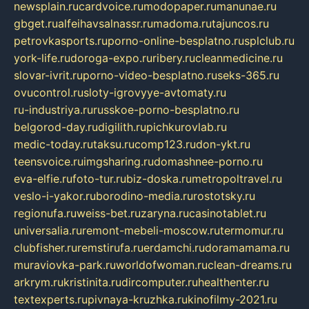
newsplain.ru
cardvoice.ru
modopaper.ru
manunae.ru
gbget.ru
alfeihavsalnassr.ru
madoma.ru
tajuncos.ru
petrovkasports.ru
porno-online-besplatno.ru
splclub.ru
york-life.ru
doroga-expo.ru
ribery.ru
cleanmedicine.ru
slovar-ivrit.ru
porno-video-besplatno.ru
seks-365.ru
ovucontrol.ru
sloty-igrovyye-avtomaty.ru
ru-industriya.ru
russkoe-porno-besplatno.ru
belgorod-day.ru
digilith.ru
pichkurovlab.ru
medic-today.ru
taksu.ru
comp123.ru
don-ykt.ru
teensvoice.ru
imgsharing.ru
domashnee-porno.ru
eva-elfie.ru
foto-tur.ru
biz-doska.ru
metropoltravel.ru
veslo-i-yakor.ru
borodino-media.ru
rostotsky.ru
regionufa.ru
weiss-bet.ru
zaryna.ru
casinotablet.ru
universalia.ru
remont-mebeli-moscow.ru
termomur.ru
clubfisher.ru
remstirufa.ru
erdamchi.ru
doramamama.ru
muraviovka-park.ru
worldofwoman.ru
clean-dreams.ru
arkrym.ru
kristinita.ru
dircomputer.ru
healthenter.ru
textexperts.ru
pivnaya-kruzhka.ru
kinofilmy-2021.ru