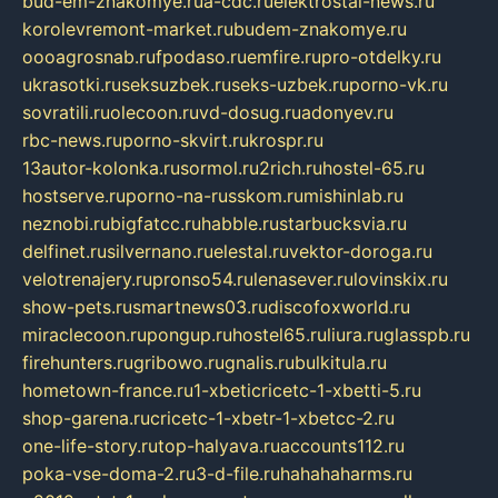
bud-em-znakomye.ru
a-cdc.ru
elektrostal-news.ru
korolevremont-market.ru
budem-znakomye.ru
oooagrosnab.ru
fpodaso.ru
emfire.ru
pro-otdelky.ru
ukrasotki.ru
seksuzbek.ru
seks-uzbek.ru
porno-vk.ru
sovratili.ru
olecoon.ru
vd-dosug.ru
adonyev.ru
rbc-news.ru
porno-skvirt.ru
krospr.ru
13autor-kolonka.ru
sormol.ru
2rich.ru
hostel-65.ru
hostserve.ru
porno-na-russkom.ru
mishinlab.ru
neznobi.ru
bigfatcc.ru
habble.ru
starbucksvia.ru
delfinet.ru
silvernano.ru
elestal.ru
vektor-doroga.ru
velotrenajery.ru
pronso54.ru
lenasever.ru
lovinskix.ru
show-pets.ru
smartnews03.ru
discofoxworld.ru
miraclecoon.ru
pongup.ru
hostel65.ru
liura.ru
glasspb.ru
firehunters.ru
gribowo.ru
gnalis.ru
bulkitula.ru
hometown-france.ru
1-xbeticricetc-1-xbetti-5.ru
shop-garena.ru
cricetc-1-xbetr-1-xbetcc-2.ru
one-life-story.ru
top-halyava.ru
accounts112.ru
poka-vse-doma-2.ru
3-d-file.ru
hahahaharms.ru