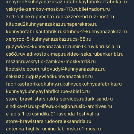
xehyroo5kuhnyanazakaz.ru
fabrikayfabrikaefabrika.ru
vskrytie-zamkov-moskva-113.ru
biletnadom.ru
zed-online.ru
pimchax.ru
brazzers-hd.ru
z-host.ru
kitubeu2kuhnyanazakaz.ru
naperekate.ru
kuhnyaofabrikaufabrik.ru
kitubeu-2-kuhnyanazakaz.ru
xehyroo-5-kuhnyanazakaz.ru
cs-68.ru
guzywia-4-kuhnyanazakaz.ru
mir-tk.ru
vlknrussia.ru
cs68.ru
vladivostok-map.ru
video-seks.ru
bankaribi.ru
raszar.ru
vskrytie-zamkov-moskva113.ru
lipetsktelecom.ru
tovudyi4kuhnyanazakaz.ru
seksuzb.ru
guzywia4kuhnyanazakaz.ru
fabrikaofabrikaokuhny.ru
kuhnyaekuhnyaafabrika.ru
kuhnyaykuhnyayfabrika.ru
e-abis1c.ru
store-brawl-stars.ru
kts-services.ru
dark-sand.ru
sindika-01.ru
sp-life.ru
x-legion.ru
sib-archives.ru
e-abis-1-c.ru
sindika01.ru
venda-festival.ru
store-brawlstars.ru
dooraleksandria.ru
antenna-highly.ru
mine-lab-msk.ru
1-mus.ru