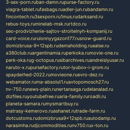
3-sex-porn.ru
ban-damn.ru
purse-factory.ru
viagra-tablet.ru
fasbags.ru
adler-jun.ru
bandamn.ru
fincontech.ru
3sexporn.ru
1mus.ru
darksand.ru
rebus-toys.ru
minelab-msk.ru
rtdco.ru
seo-prodvizhenie-sajtov-stroitelnyh-kompanij.ru
card-voice.ru
rulonnyygazon177.ru
snow-guard.ru
domizbrusa-9x12spb.ru
demaholding.ru
aalse.ru
a380club.ru
argentinamia.ru
perkoka.ru
movie-one.ru
perk-oka.ru
g-octopus.ru
sibarchives.ru
andreislyusar.ru
naruto-x.ru
pursefactory.ru
tor-lyubov-i-grom.ru
spayderhed-2022.ru
movieone.ru
evro-dez.ru
webamator.ru
ma-absolut1.ru
avtopomosch27.ru
nv-750.ru
news-plain.ru
nertansaga.ru
delanalad.ru
dizfiles.ru
youtubefree.ru
aria-family.ru
roadli.ru
planeta-samara.ru
mysmartbuy.ru
matrasy-kemerovo.ru
ashanet.ru
trade-farm.ru
dotcustoms.ru
domizbrusa9x12spb.ru
autodamp.ru
narasimha.ru
djcommodities.ru
nv750.ru
x-ton.ru