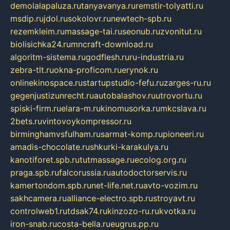
demolalapaluza.ru
tanyavanya.ru
remstir-tolyatti.ru
msdip.ru
jdol.ru
sokolovr.ru
newtech-spb.ru
rezemkleim.ru
massage-tai.ru
seonub.ru
zvonitut.ru
biolisichka24.ru
mncraft-download.ru
algoritm-sistema.ru
godflesh.ru
ru-industria.ru
zebra-tlt.ru
okna-proficom.ru
erynok.ru
onlinekinospace.ru
startupstudio-fefu.ru
zarges-ru.ru
gegenjustizunrecht.ru
autobalashov.ru
utrovortu.ru
spiski-firm.ru
elara-m.ru
kinomusorka.ru
mkcslava.ru
2bets.ru
vintovoykompressor.ru
birminghamvsfulham.ru
sarmat-komp.ru
pioneeri.ru
amadis-chocolate.ru
shkurki-karakulya.ru
kanotiforet.spb.ru
tutmassage.ru
ecolog.org.ru
praga.spb.ru
falcorussia.ru
autodoctorservis.ru
kamertondom.spb.ru
net-life.net.ru
avto-vozim.ru
sakhcamera.ru
alliance-electro.spb.ru
stroyavt.ru
controlweb1.ru
tdsak74.ru
kinzozo-ru.ru
kvotka.ru
iron-snab.ru
costa-bella.ru
eugrus.pp.ru