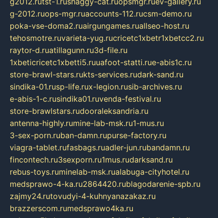
g2012.ru
tst-1.ru
shaggy-cat.ru
opsmgr.ru
ev-gallery.ru
g-2012.ru
ops-mgr.ru
accounts-112.ru
csm-demo.ru
poka-vse-doma2.ru
airgungames.ru
allseo-host.ru
tehosmotre.ru
varieta-yug.ru
cricetc1xbetr1xbetcc2.ru
raytor-d.ru
atillagunn.ru
3d-file.ru
1xbeticricetc1xbetti5.ru
uafoot-statti.ru
e-abis1c.ru
store-brawl-stars.ru
kts-services.ru
dark-sand.ru
sindika-01.ru
sp-life.ru
x-legion.ru
sib-archives.ru
e-abis-1-c.ru
sindika01.ru
venda-festival.ru
store-brawlstars.ru
dooraleksandria.ru
antenna-highly.ru
mine-lab-msk.ru
1-mus.ru
3-sex-porn.ru
ban-damn.ru
purse-factory.ru
viagra-tablet.ru
fasbags.ru
adler-jun.ru
bandamn.ru
fincontech.ru
3sexporn.ru
1mus.ru
darksand.ru
rebus-toys.ru
minelab-msk.ru
alabuga-cityhotel.ru
medsprawo-4-ka.ru
2864420.ru
blagodarenie-spb.ru
zajmy24.ru
tovudyi-4-kuhnyanazakaz.ru
brazzerscom.ru
medsprawo4ka.ru