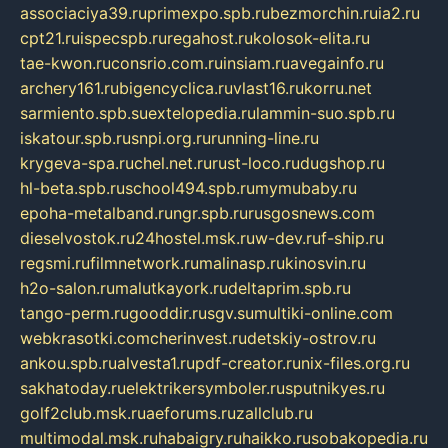
associaciya39.ru
primexpo.spb.ru
bezmorchin.ru
ia2.ru
cpt21.ru
ispecspb.ru
regahost.ru
kolosok-elita.ru
tae-kwon.ru
consrio.com.ru
insiam.ru
avegainfo.ru
archery161.ru
bigencyclica.ru
vlast16.ru
korru.net
sarmiento.spb.su
extelopedia.ru
lammin-suo.spb.ru
iskatour.spb.ru
snpi.org.ru
running-line.ru
krygeva-spa.ru
chel.net.ru
rust-loco.ru
dugshop.ru
hl-beta.spb.ru
school494.spb.ru
mymubaby.ru
epoha-metalband.ru
ngr.spb.ru
rusgosnews.com
dieselvostok.ru
24hostel.msk.ru
w-dev.ru
f-ship.ru
regsmi.ru
filmnetwork.ru
malinasp.ru
kinosvin.ru
h2o-salon.ru
malutkayork.ru
deltaprim.spb.ru
tango-perm.ru
gooddir.ru
sgv.su
multiki-online.com
webkrasotki.com
cherinvest.ru
detskiy-ostrov.ru
ankou.spb.ru
alvesta1.ru
pdf-creator.ru
nix-files.org.ru
sakhatoday.ru
elektrikersymboler.ru
sputnikyes.ru
golf2club.msk.ru
aeforums.ru
zallclub.ru
multimodal.msk.ru
habaigry.ru
haikko.ru
sobakopedia.ru