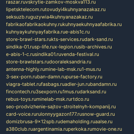
raszar.ru
vskrytie-zamkov-moskva113.ru
lipetsktelecom.ru
tovudyi4kuhnyanazakaz.ru
seksuzb.ru
guzywia4kuhnyanazakaz.ru
fabrikaofabrikaokuhny.ru
kuhnyaekuhnyaafabrika.ru
kuhnyaykuhnyayfabrika.ru
e-abis1c.ru
store-brawl-stars.ru
kts-services.ru
dark-sand.ru
sindika-01.ru
sp-life.ru
x-legion.ru
sib-archives.ru
e-abis-1-c.ru
sindika01.ru
venda-festival.ru
store-brawlstars.ru
dooraleksandria.ru
antenna-highly.ru
mine-lab-msk.ru
1-mus.ru
3-sex-porn.ru
ban-damn.ru
purse-factory.ru
viagra-tablet.ru
fasbags.ru
adler-jun.ru
bandamn.ru
fincontech.ru
3sexporn.ru
1mus.ru
darksand.ru
rebus-toys.ru
minelab-msk.ru
rtdco.ru
seo-prodvizhenie-sajtov-stroitelnyh-kompanij.ru
card-voice.ru
rulonnyygazon177.ru
snow-guard.ru
domizbrusa-9x12spb.ru
demaholding.ru
aalse.ru
a380club.ru
argentinamia.ru
perkoka.ru
movie-one.ru