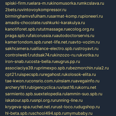
spiski-firm.ru
elara-m.ru
kinomusorka.ru
mkcslava.ru
2bets.ru
vintovoykompressor.ru
birminghamvsfulham.ru
sarmat-komp.ru
pioneeri.ru
amadis-chocolate.ru
shkurki-karakulya.ru
kanotiforet.spb.ru
tutmassage.ru
ecolog.org.ru
praga.spb.ru
falcorussia.ru
autodoctorservis.ru
kamertondom.spb.ru
net-life.net.ru
avto-vozim.ru
sakhcamera.ru
alliance-electro.spb.ru
stroyavt.ru
controlweb1.ru
tdsak74.ru
kinzozo-ru.ru
kvotka.ru
iron-snab.ru
costa-bella.ru
eugrus.pp.ru
associaciya39.ru
primexpo.spb.ru
bezmorchin.ru
ia2.ru
cpt21.ru
ispecspb.ru
regahost.ru
kolosok-elita.ru
tae-kwon.ru
consrio.com.ru
insiam.ru
avegainfo.ru
archery161.ru
bigencyclica.ru
vlast16.ru
korru.net
sarmiento.spb.su
extelopedia.ru
lammin-suo.spb.ru
iskatour.spb.ru
snpi.org.ru
running-line.ru
krygeva-spa.ru
chel.net.ru
rust-loco.ru
dugshop.ru
hl-beta.spb.ru
school494.spb.ru
mymubaby.ru