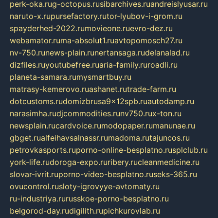
perk-oka.ru
g-octopus.ru
sibarchives.ru
andreislyusar.ru
naruto-x.ru
pursefactory.ru
tor-lyubov-i-grom.ru
spayderhed-2022.ru
movieone.ru
evro-dez.ru
webamator.ru
ma-absolut1.ru
avtopomosch27.ru
nv-750.ru
news-plain.ru
nertansaga.ru
delanalad.ru
dizfiles.ru
youtubefree.ru
aria-family.ru
roadli.ru
planeta-samara.ru
mysmartbuy.ru
matrasy-kemerovo.ru
ashanet.ru
trade-farm.ru
dotcustoms.ru
domizbrusa9x12spb.ru
autodamp.ru
narasimha.ru
djcommodities.ru
nv750.ru
x-ton.ru
newsplain.ru
cardvoice.ru
modopaper.ru
manunae.ru
gbget.ru
alfeihavsalnassr.ru
madoma.ru
tajuncos.ru
petrovkasports.ru
porno-online-besplatno.ru
splclub.ru
york-life.ru
doroga-expo.ru
ribery.ru
cleanmedicine.ru
slovar-ivrit.ru
porno-video-besplatno.ru
seks-365.ru
ovucontrol.ru
sloty-igrovyye-avtomaty.ru
ru-industriya.ru
russkoe-porno-besplatno.ru
belgorod-day.ru
digilith.ru
pichkurovlab.ru