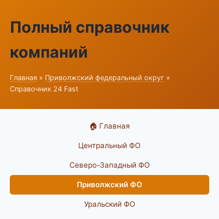
Полный справочник
компаний
Главная
»
Приволжский федеральный округ
»
Справочник 24 Fast
🏠 Главная
Центральный ФО
Северо-Западный ФО
Приволжский ФО
Уральский ФО