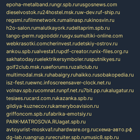
epoha-metalband.ru
ngr.spb.ru
rusgosnews.com
dieselvostok.ru
24hostel.msk.ru
w-dev.ru
f-ship.ru
regsmi.ru
filmnetwork.ru
malinasp.ru
kinosvin.ru
h2o-salon.ru
malutkayork.ru
deltaprim.spb.ru
tango-perm.ru
gooddir.ru
sgv.su
multiki-online.com
webkrasotki.com
cherinvest.ru
detskiy-ostrov.ru
ankou.spb.ru
alvesta1.ru
pdf-creator.ru
nix-files.org.ru
sakhatoday.ru
elektrikersymboler.ru
sputnikyes.ru
golf2club.msk.ru
aeforums.ru
zallclub.ru
multimodal.msk.ru
habaigry.ru
haikko.ru
sobakopedia.ru
isz-fest.ru
ewnc.info
screensaver-clock.net.ru
volnav.spb.ru
comnat.ru
npf.net.ru
7bit.pp.ru
kalugatur.ru
tesiaes.ru
card.com.ru
kazanka.spb.ru
gildiya-kuznecov.ru
kameryboavision.ru
griffoncom.spb.ru
fabrika-emotsiy.ru
PARK-MATROSOVA.RU
agat.spb.ru
avtoyurist-moskva1.ru
hardware.org.ru
схема-авто.рф
dg-lab.ru
angrup.ru
recruiter.spb.ru
music8.spb.ru