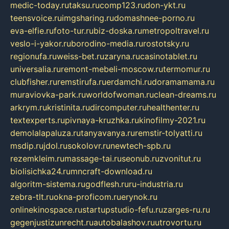
medic-today.ru
taksu.ru
comp123.ru
don-ykt.ru
teensvoice.ru
imgsharing.ru
domashnee-porno.ru
eva-elfie.ru
foto-tur.ru
biz-doska.ru
metropoltravel.ru
veslo-i-yakor.ru
borodino-media.ru
rostotsky.ru
regionufa.ru
weiss-bet.ru
zaryna.ru
casinotablet.ru
universalia.ru
remont-mebeli-moscow.ru
termomur.ru
clubfisher.ru
remstirufa.ru
erdamchi.ru
doramamama.ru
muraviovka-park.ru
worldofwoman.ru
clean-dreams.ru
arkrym.ru
kristinita.ru
dircomputer.ru
healthenter.ru
textexperts.ru
pivnaya-kruzhka.ru
kinofilmy-2021.ru
demolalapaluza.ru
tanyavanya.ru
remstir-tolyatti.ru
msdip.ru
jdol.ru
sokolovr.ru
newtech-spb.ru
rezemkleim.ru
massage-tai.ru
seonub.ru
zvonitut.ru
biolisichka24.ru
mncraft-download.ru
algoritm-sistema.ru
godflesh.ru
ru-industria.ru
zebra-tlt.ru
okna-proficom.ru
erynok.ru
onlinekinospace.ru
startupstudio-fefu.ru
zarges-ru.ru
gegenjustizunrecht.ru
autobalashov.ru
utrovortu.ru