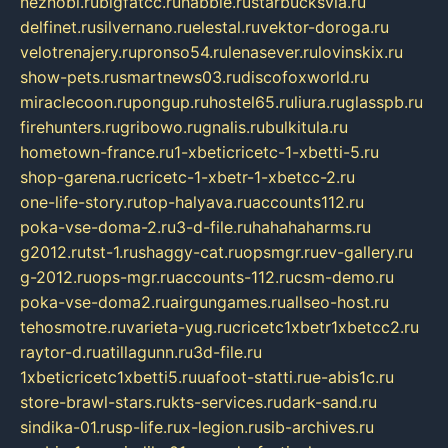
neznobi.ru
bigfatcc.ru
habble.ru
starbucksvia.ru
delfinet.ru
silvernano.ru
elestal.ru
vektor-doroga.ru
velotrenajery.ru
pronso54.ru
lenasever.ru
lovinskix.ru
show-pets.ru
smartnews03.ru
discofoxworld.ru
miraclecoon.ru
pongup.ru
hostel65.ru
liura.ru
glasspb.ru
firehunters.ru
gribowo.ru
gnalis.ru
bulkitula.ru
hometown-france.ru
1-xbeticricetc-1-xbetti-5.ru
shop-garena.ru
cricetc-1-xbetr-1-xbetcc-2.ru
one-life-story.ru
top-halyava.ru
accounts112.ru
poka-vse-doma-2.ru
3-d-file.ru
hahahaharms.ru
g2012.ru
tst-1.ru
shaggy-cat.ru
opsmgr.ru
ev-gallery.ru
g-2012.ru
ops-mgr.ru
accounts-112.ru
csm-demo.ru
poka-vse-doma2.ru
airgungames.ru
allseo-host.ru
tehosmotre.ru
varieta-yug.ru
cricetc1xbetr1xbetcc2.ru
raytor-d.ru
atillagunn.ru
3d-file.ru
1xbeticricetc1xbetti5.ru
uafoot-statti.ru
e-abis1c.ru
store-brawl-stars.ru
kts-services.ru
dark-sand.ru
sindika-01.ru
sp-life.ru
x-legion.ru
sib-archives.ru