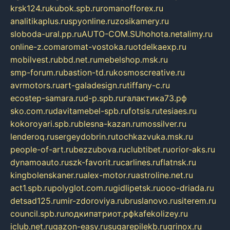
krsk124.ru
kubok.spb.ru
romanofforex.ru
analitikaplus.ru
spyonline.ru
zosikamery.ru
sloboda-ural.pp.ru
AUTO-COM.SU
hohota.net
alimy.ru
online-z.com
aromat-vostoka.ru
otdelkaexp.ru
mobilvest.ru
bbd.net.ru
mebelshop.msk.ru
smp-forum.ru
bastion-td.ru
kosmoscreative.ru
avrmotors.ru
art-galadesign.ru
tiffany-c.ru
ecostep-samara.ru
d-p.spb.ru
галактика73.рф
sko.com.ru
davitamebel-spb.ru
fotsis.ru
tesiaes.ru
kokoroyari.spb.ru
blesna-kazan.ru
mossilver.ru
lenderoq.ru
sergeydobrin.ru
tochkazvuka.msk.ru
people-of-art.ru
bezzubova.ru
clubtibet.ru
orior-aks.ru
dynamoauto.ru
szk-favorit.ru
carlines.ru
flatnsk.ru
kingbolenskaner.ru
alex-motor.ru
astroline.net.ru
act1.spb.ru
polyglot.com.ru
gidlipetsk.ru
ooo-driada.ru
detsad125.ru
mir-zdoroviya.ru
bruslanovo.ru
siterem.ru
council.spb.ru
лодкипатриот.рф
kafekolizey.ru
iclub.net.ru
gazon-easy.ru
sugarepilekb.ru
grinox.ru