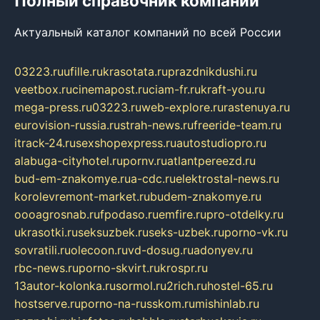
Полный справочник компаний
Актуальный каталог компаний по всей России
03223.ru
ufille.ru
krasotata.ru
prazdnikdushi.ru
veetbox.ru
cinemapost.ru
ciam-fr.ru
kraft-you.ru
mega-press.ru
03223.ru
web-explore.ru
rastenuya.ru
eurovision-russia.ru
strah-news.ru
freeride-team.ru
itrack-24.ru
sexshopexpress.ru
autostudiopro.ru
alabuga-cityhotel.ru
pornv.ru
atlantpereezd.ru
bud-em-znakomye.ru
a-cdc.ru
elektrostal-news.ru
korolevremont-market.ru
budem-znakomye.ru
oooagrosnab.ru
fpodaso.ru
emfire.ru
pro-otdelky.ru
ukrasotki.ru
seksuzbek.ru
seks-uzbek.ru
porno-vk.ru
sovratili.ru
olecoon.ru
vd-dosug.ru
adonyev.ru
rbc-news.ru
porno-skvirt.ru
krospr.ru
13autor-kolonka.ru
sormol.ru
2rich.ru
hostel-65.ru
hostserve.ru
porno-na-russkom.ru
mishinlab.ru