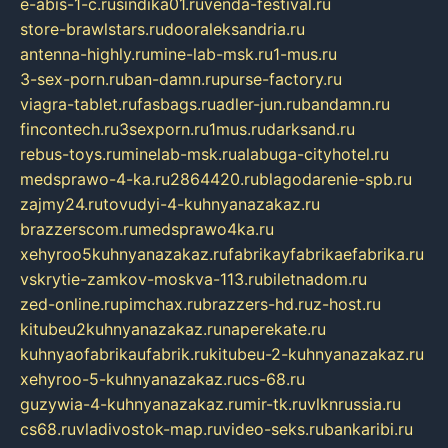
e-abis-1-c.ru
sindika01.ru
venda-festival.ru
store-brawlstars.ru
dooraleksandria.ru
antenna-highly.ru
mine-lab-msk.ru
1-mus.ru
3-sex-porn.ru
ban-damn.ru
purse-factory.ru
viagra-tablet.ru
fasbags.ru
adler-jun.ru
bandamn.ru
fincontech.ru
3sexporn.ru
1mus.ru
darksand.ru
rebus-toys.ru
minelab-msk.ru
alabuga-cityhotel.ru
medsprawo-4-ka.ru
2864420.ru
blagodarenie-spb.ru
zajmy24.ru
tovudyi-4-kuhnyanazakaz.ru
brazzerscom.ru
medsprawo4ka.ru
xehyroo5kuhnyanazakaz.ru
fabrikayfabrikaefabrika.ru
vskrytie-zamkov-moskva-113.ru
biletnadom.ru
zed-online.ru
pimchax.ru
brazzers-hd.ru
z-host.ru
kitubeu2kuhnyanazakaz.ru
naperekate.ru
kuhnyaofabrikaufabrik.ru
kitubeu-2-kuhnyanazakaz.ru
xehyroo-5-kuhnyanazakaz.ru
cs-68.ru
guzywia-4-kuhnyanazakaz.ru
mir-tk.ru
vlknrussia.ru
cs68.ru
vladivostok-map.ru
video-seks.ru
bankaribi.ru