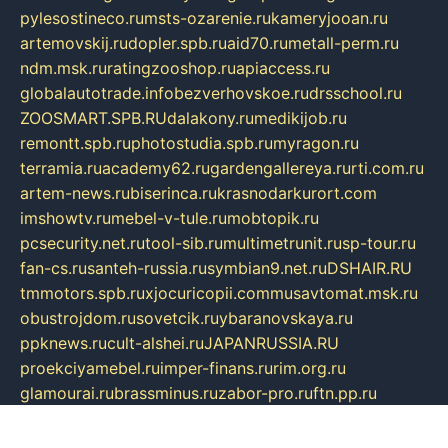
pylesostineco.ru
msts-ozarenie.ru
kameryjooan.ru
artemovskij.ru
dopler.spb.ru
aid70.ru
metall-perm.ru
ndm.msk.ru
ratingzooshop.ru
apiaccess.ru
globalautotrade.info
bezverhovskoe.ru
drsschool.ru
ZOOSMART.SPB.RU
dalakony.ru
medikijob.ru
remontt.spb.ru
photostudia.spb.ru
myragon.ru
terramia.ru
academy62.ru
gardengallereya.ru
rti.com.ru
artem-news.ru
biserinca.ru
krasnodarkurort.com
imshowtv.ru
mebel-v-tule.ru
mobtopik.ru
pcsecurity.net.ru
tool-sib.ru
multimetrunit.ru
sp-tour.ru
fan-cs.ru
santeh-russia.ru
symbian9.net.ru
DSHAIR.RU
tmmotors.spb.ru
xjocuricopii.com
musavtomat.msk.ru
obustrojdom.ru
sovetcik.ru
ybaranovskaya.ru
ppknews.ru
cult-alshei.ru
JAPANRUSSIA.RU
proekciyamebel.ru
imper-finans.ru
rim.org.ru
glamourai.ru
brassminus.ru
zabor-pro.ru
ftn.pp.ru
dorogoe58.ru
laimengpacker.ru
kuzova-zapchasti.ru
sageerp.ru
taxodrom.ru
dsrazvitie.ru
hardcity.net.ru