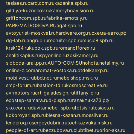
tesiaes.ru
card.com.ru
kazanka.spb.ru
gildiya-kuznecov.ru
kameryboavision.ru
griffoncom.spb.ru
fabrika-emotsiy.ru
PARK-MATROSOVA.RU
agat.spb.ru
avtoyurist-moskva1.ru
hardware.org.ru
схема-авто.рф
dg-lab.ru
angrup.ru
recruiter.spb.ru
music8.spb.ru
krsk124.ru
kubok.spb.ru
romanofforex.ru
analitikaplus.ru
spyonline.ru
zosikamery.ru
sloboda-ural.pp.ru
AUTO-COM.SU
hohota.net
alimy.ru
online-z.com
aromat-vostoka.ru
otdelkaexp.ru
mobilvest.ru
bbd.net.ru
mebelshop.msk.ru
smp-forum.ru
bastion-td.ru
kosmoscreative.ru
avrmotors.ru
art-galadesign.ru
tiffany-c.ru
ecostep-samara.ru
d-p.spb.ru
галактика73.рф
sko.com.ru
davitamebel-spb.ru
fotsis.ru
tesiaes.ru
kokoroyari.spb.ru
blesna-kazan.ru
mossilver.ru
lenderoq.ru
sergeydobrin.ru
tochkazvuka.msk.ru
people-of-art.ru
bezzubova.ru
clubtibet.ru
orior-aks.ru