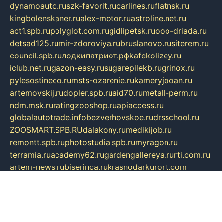
dynamoauto.ru
szk-favorit.ru
carlines.ru
flatnsk.ru
kingbolenskaner.ru
alex-motor.ru
astroline.net.ru
act1.spb.ru
polyglot.com.ru
gidlipetsk.ru
ooo-driada.ru
detsad125.ru
mir-zdoroviya.ru
bruslanovo.ru
siterem.ru
council.spb.ru
лодкипатриот.рф
kafekolizey.ru
iclub.net.ru
gazon-easy.ru
sugarepilekb.ru
grinox.ru
pylesostineco.ru
msts-ozarenie.ru
kameryjooan.ru
artemovskij.ru
dopler.spb.ru
aid70.ru
metall-perm.ru
ndm.msk.ru
ratingzooshop.ru
apiaccess.ru
globalautotrade.info
bezverhovskoe.ru
drsschool.ru
ZOOSMART.SPB.RU
dalakony.ru
medikijob.ru
remontt.spb.ru
photostudia.spb.ru
myragon.ru
terramia.ru
academy62.ru
gardengallereya.ru
rti.com.ru
artem-news.ru
biserinca.ru
krasnodarkurort.com
imshowtv.ru
mebel-v-tule.ru
mobtopik.ru
pcsecurity.net.ru
tool-sib.ru
multimetrunit.ru
sp-tour.ru
fan-cs.ru
santeh-russia.ru
symbian9.net.ru
DSHAIR.RU
tmmotors.spb.ru
xjocuricopii.com
musavtomat.msk.ru