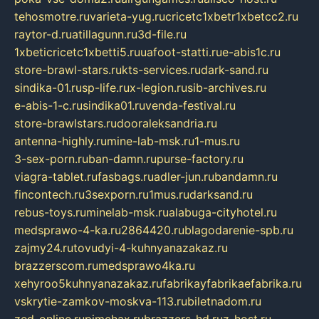
tehosmotre.ru
varieta-yug.ru
cricetc1xbetr1xbetcc2.ru
raytor-d.ru
atillagunn.ru
3d-file.ru
1xbeticricetc1xbetti5.ru
uafoot-statti.ru
e-abis1c.ru
store-brawl-stars.ru
kts-services.ru
dark-sand.ru
sindika-01.ru
sp-life.ru
x-legion.ru
sib-archives.ru
e-abis-1-c.ru
sindika01.ru
venda-festival.ru
store-brawlstars.ru
dooraleksandria.ru
antenna-highly.ru
mine-lab-msk.ru
1-mus.ru
3-sex-porn.ru
ban-damn.ru
purse-factory.ru
viagra-tablet.ru
fasbags.ru
adler-jun.ru
bandamn.ru
fincontech.ru
3sexporn.ru
1mus.ru
darksand.ru
rebus-toys.ru
minelab-msk.ru
alabuga-cityhotel.ru
medsprawo-4-ka.ru
2864420.ru
blagodarenie-spb.ru
zajmy24.ru
tovudyi-4-kuhnyanazakaz.ru
brazzerscom.ru
medsprawo4ka.ru
xehyroo5kuhnyanazakaz.ru
fabrikayfabrikaefabrika.ru
vskrytie-zamkov-moskva-113.ru
biletnadom.ru
zed-online.ru
pimchax.ru
brazzers-hd.ru
z-host.ru