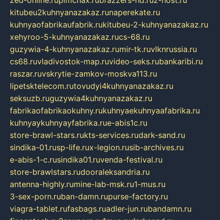
kitubeu2kuhnyanazakaz.ru
naperekate.ru
kuhnyaofabrikaufabrik.ru
kitubeu-2-kuhnyanazakaz.ru
xehyroo-5-kuhnyanazakaz.ru
cs-68.ru
guzywia-4-kuhnyanazakaz.ru
mir-tk.ru
vlknrussia.ru
cs68.ru
vladivostok-map.ru
video-seks.ru
bankaribi.ru
raszar.ru
vskrytie-zamkov-moskva113.ru
lipetsktelecom.ru
tovudyi4kuhnyanazakaz.ru
seksuzb.ru
guzywia4kuhnyanazakaz.ru
fabrikaofabrikaokuhny.ru
kuhnyaekuhnyaafabrika.ru
kuhnyaykuhnyayfabrika.ru
e-abis1c.ru
store-brawl-stars.ru
kts-services.ru
dark-sand.ru
sindika-01.ru
sp-life.ru
x-legion.ru
sib-archives.ru
e-abis-1-c.ru
sindika01.ru
venda-festival.ru
store-brawlstars.ru
dooraleksandria.ru
antenna-highly.ru
mine-lab-msk.ru
1-mus.ru
3-sex-porn.ru
ban-damn.ru
purse-factory.ru
viagra-tablet.ru
fasbags.ru
adler-jun.ru
bandamn.ru