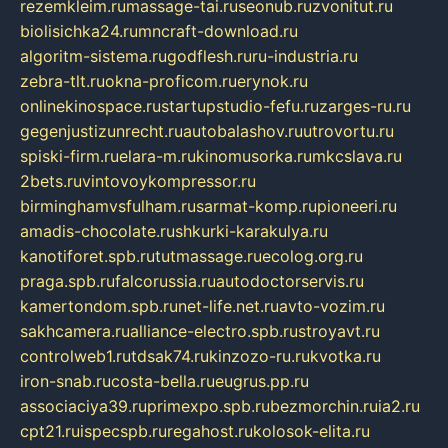
rezemkleim.ru
massage-tai.ru
seonub.ru
zvonitut.ru
biolisichka24.ru
mncraft-download.ru
algoritm-sistema.ru
godflesh.ru
ru-industria.ru
zebra-tlt.ru
okna-proficom.ru
erynok.ru
onlinekinospace.ru
startupstudio-fefu.ru
zarges-ru.ru
gegenjustizunrecht.ru
autobalashov.ru
utrovortu.ru
spiski-firm.ru
elara-m.ru
kinomusorka.ru
mkcslava.ru
2bets.ru
vintovoykompressor.ru
birminghamvsfulham.ru
sarmat-komp.ru
pioneeri.ru
amadis-chocolate.ru
shkurki-karakulya.ru
kanotiforet.spb.ru
tutmassage.ru
ecolog.org.ru
praga.spb.ru
falcorussia.ru
autodoctorservis.ru
kamertondom.spb.ru
net-life.net.ru
avto-vozim.ru
sakhcamera.ru
alliance-electro.spb.ru
stroyavt.ru
controlweb1.ru
tdsak74.ru
kinzozo-ru.ru
kvotka.ru
iron-snab.ru
costa-bella.ru
eugrus.pp.ru
associaciya39.ru
primexpo.spb.ru
bezmorchin.ru
ia2.ru
cpt21.ru
ispecspb.ru
regahost.ru
kolosok-elita.ru