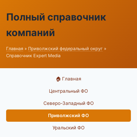
Полный справочник
компаний
Главная
»
Приволжский федеральный округ
»
Справочник Expert Media
🏠 Главная
Центральный ФО
Северо-Западный ФО
Приволжский ФО
Уральский ФО