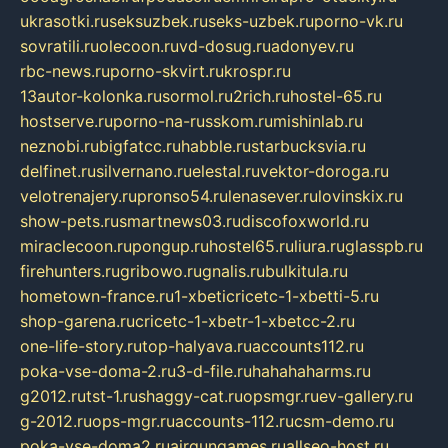
ukrasotki.ru
seksuzbek.ru
seks-uzbek.ru
porno-vk.ru
sovratili.ru
olecoon.ru
vd-dosug.ru
adonyev.ru
rbc-news.ru
porno-skvirt.ru
krospr.ru
13autor-kolonka.ru
sormol.ru
2rich.ru
hostel-65.ru
hostserve.ru
porno-na-russkom.ru
mishinlab.ru
neznobi.ru
bigfatcc.ru
habble.ru
starbucksvia.ru
delfinet.ru
silvernano.ru
elestal.ru
vektor-doroga.ru
velotrenajery.ru
pronso54.ru
lenasever.ru
lovinskix.ru
show-pets.ru
smartnews03.ru
discofoxworld.ru
miraclecoon.ru
pongup.ru
hostel65.ru
liura.ru
glasspb.ru
firehunters.ru
gribowo.ru
gnalis.ru
bulkitula.ru
hometown-france.ru
1-xbeticricetc-1-xbetti-5.ru
shop-garena.ru
cricetc-1-xbetr-1-xbetcc-2.ru
one-life-story.ru
top-halyava.ru
accounts112.ru
poka-vse-doma-2.ru
3-d-file.ru
hahahaharms.ru
g2012.ru
tst-1.ru
shaggy-cat.ru
opsmgr.ru
ev-gallery.ru
g-2012.ru
ops-mgr.ru
accounts-112.ru
csm-demo.ru
poka-vse-doma2.ru
airgungames.ru
allseo-host.ru