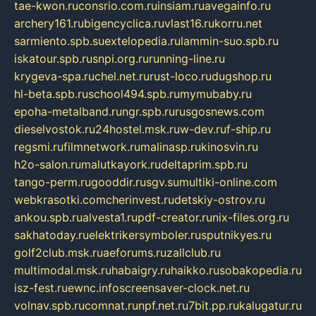
tae-kwon.ru
consrio.com.ru
insiam.ru
avegainfo.ru
archery161.ru
bigencyclica.ru
vlast16.ru
korru.net
sarmiento.spb.su
extelopedia.ru
lammin-suo.spb.ru
iskatour.spb.ru
snpi.org.ru
running-line.ru
krygeva-spa.ru
chel.net.ru
rust-loco.ru
dugshop.ru
hl-beta.spb.ru
school494.spb.ru
mymubaby.ru
epoha-metalband.ru
ngr.spb.ru
rusgosnews.com
dieselvostok.ru
24hostel.msk.ru
w-dev.ru
f-ship.ru
regsmi.ru
filmnetwork.ru
malinasp.ru
kinosvin.ru
h2o-salon.ru
malutkayork.ru
deltaprim.spb.ru
tango-perm.ru
gooddir.ru
sgv.su
multiki-online.com
webkrasotki.com
cherinvest.ru
detskiy-ostrov.ru
ankou.spb.ru
alvesta1.ru
pdf-creator.ru
nix-files.org.ru
sakhatoday.ru
elektrikersymboler.ru
sputnikyes.ru
golf2club.msk.ru
aeforums.ru
zallclub.ru
multimodal.msk.ru
habaigry.ru
haikko.ru
sobakopedia.ru
isz-fest.ru
ewnc.info
screensaver-clock.net.ru
volnav.spb.ru
comnat.ru
npf.net.ru
7bit.pp.ru
kalugatur.ru