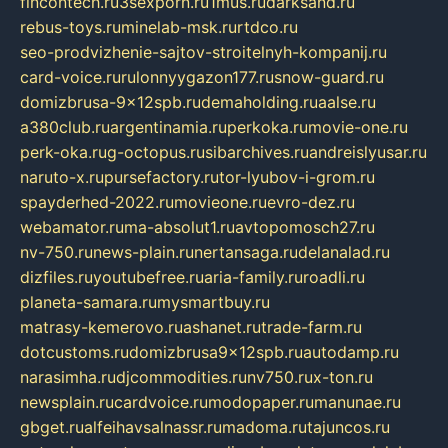
fincontech.ru
3sexporn.ru
1mus.ru
darksand.ru
rebus-toys.ru
minelab-msk.ru
rtdco.ru
seo-prodvizhenie-sajtov-stroitelnyh-kompanij.ru
card-voice.ru
rulonnyygazon177.ru
snow-guard.ru
domizbrusa-9x12spb.ru
demaholding.ru
aalse.ru
a380club.ru
argentinamia.ru
perkoka.ru
movie-one.ru
perk-oka.ru
g-octopus.ru
sibarchives.ru
andreislyusar.ru
naruto-x.ru
pursefactory.ru
tor-lyubov-i-grom.ru
spayderhed-2022.ru
movieone.ru
evro-dez.ru
webamator.ru
ma-absolut1.ru
avtopomosch27.ru
nv-750.ru
news-plain.ru
nertansaga.ru
delanalad.ru
dizfiles.ru
youtubefree.ru
aria-family.ru
roadli.ru
planeta-samara.ru
mysmartbuy.ru
matrasy-kemerovo.ru
ashanet.ru
trade-farm.ru
dotcustoms.ru
domizbrusa9x12spb.ru
autodamp.ru
narasimha.ru
djcommodities.ru
nv750.ru
x-ton.ru
newsplain.ru
cardvoice.ru
modopaper.ru
manunae.ru
gbget.ru
alfeihavsalnassr.ru
madoma.ru
tajuncos.ru