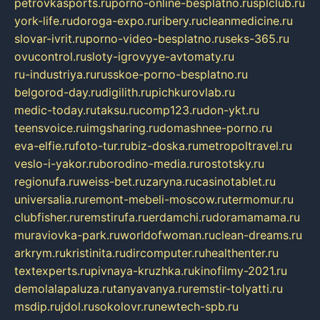
petrovkasports.ru
porno-online-besplatno.ru
splclub.ru
york-life.ru
doroga-expo.ru
ribery.ru
cleanmedicine.ru
slovar-ivrit.ru
porno-video-besplatno.ru
seks-365.ru
ovucontrol.ru
sloty-igrovyye-avtomaty.ru
ru-industriya.ru
russkoe-porno-besplatno.ru
belgorod-day.ru
digilith.ru
pichkurovlab.ru
medic-today.ru
taksu.ru
comp123.ru
don-ykt.ru
teensvoice.ru
imgsharing.ru
domashnee-porno.ru
eva-elfie.ru
foto-tur.ru
biz-doska.ru
metropoltravel.ru
veslo-i-yakor.ru
borodino-media.ru
rostotsky.ru
regionufa.ru
weiss-bet.ru
zaryna.ru
casinotablet.ru
universalia.ru
remont-mebeli-moscow.ru
termomur.ru
clubfisher.ru
remstirufa.ru
erdamchi.ru
doramamama.ru
muraviovka-park.ru
worldofwoman.ru
clean-dreams.ru
arkrym.ru
kristinita.ru
dircomputer.ru
healthenter.ru
textexperts.ru
pivnaya-kruzhka.ru
kinofilmy-2021.ru
demolalapaluza.ru
tanyavanya.ru
remstir-tolyatti.ru
msdip.ru
jdol.ru
sokolovr.ru
newtech-spb.ru