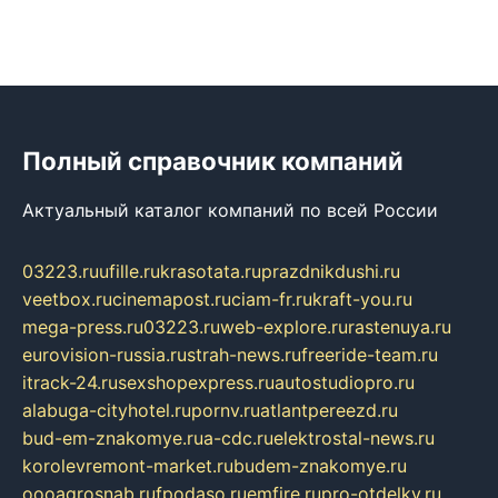
Полный справочник компаний
Актуальный каталог компаний по всей России
03223.ru
ufille.ru
krasotata.ru
prazdnikdushi.ru
veetbox.ru
cinemapost.ru
ciam-fr.ru
kraft-you.ru
mega-press.ru
03223.ru
web-explore.ru
rastenuya.ru
eurovision-russia.ru
strah-news.ru
freeride-team.ru
itrack-24.ru
sexshopexpress.ru
autostudiopro.ru
alabuga-cityhotel.ru
pornv.ru
atlantpereezd.ru
bud-em-znakomye.ru
a-cdc.ru
elektrostal-news.ru
korolevremont-market.ru
budem-znakomye.ru
oooagrosnab.ru
fpodaso.ru
emfire.ru
pro-otdelky.ru