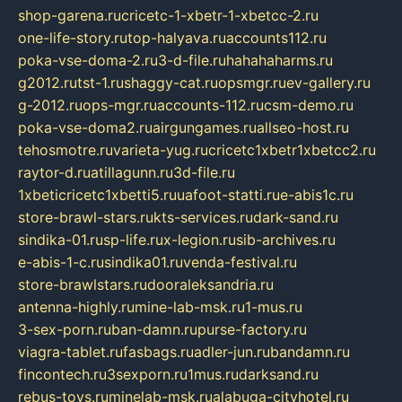
shop-garena.ru
cricetc-1-xbetr-1-xbetcc-2.ru
one-life-story.ru
top-halyava.ru
accounts112.ru
poka-vse-doma-2.ru
3-d-file.ru
hahahaharms.ru
g2012.ru
tst-1.ru
shaggy-cat.ru
opsmgr.ru
ev-gallery.ru
g-2012.ru
ops-mgr.ru
accounts-112.ru
csm-demo.ru
poka-vse-doma2.ru
airgungames.ru
allseo-host.ru
tehosmotre.ru
varieta-yug.ru
cricetc1xbetr1xbetcc2.ru
raytor-d.ru
atillagunn.ru
3d-file.ru
1xbeticricetc1xbetti5.ru
uafoot-statti.ru
e-abis1c.ru
store-brawl-stars.ru
kts-services.ru
dark-sand.ru
sindika-01.ru
sp-life.ru
x-legion.ru
sib-archives.ru
e-abis-1-c.ru
sindika01.ru
venda-festival.ru
store-brawlstars.ru
dooraleksandria.ru
antenna-highly.ru
mine-lab-msk.ru
1-mus.ru
3-sex-porn.ru
ban-damn.ru
purse-factory.ru
viagra-tablet.ru
fasbags.ru
adler-jun.ru
bandamn.ru
fincontech.ru
3sexporn.ru
1mus.ru
darksand.ru
rebus-toys.ru
minelab-msk.ru
alabuga-cityhotel.ru