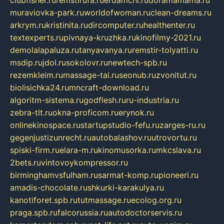
clubfisher.ru
remstirufa.ru
erdamchi.ru
doramamama.ru
muraviovka-park.ru
worldofwoman.ru
clean-dreams.ru
arkrym.ru
kristinita.ru
dircomputer.ru
healthenter.ru
textexperts.ru
pivnaya-kruzhka.ru
kinofilmy-2021.ru
demolalapaluza.ru
tanyavanya.ru
remstir-tolyatti.ru
msdip.ru
jdol.ru
sokolovr.ru
newtech-spb.ru
rezemkleim.ru
massage-tai.ru
seonub.ru
zvonitut.ru
biolisichka24.ru
mncraft-download.ru
algoritm-sistema.ru
godflesh.ru
ru-industria.ru
zebra-tlt.ru
okna-proficom.ru
erynok.ru
onlinekinospace.ru
startupstudio-fefu.ru
zarges-ru.ru
gegenjustizunrecht.ru
autobalashov.ru
utrovortu.ru
spiski-firm.ru
elara-m.ru
kinomusorka.ru
mkcslava.ru
2bets.ru
vintovoykompressor.ru
birminghamvsfulham.ru
sarmat-komp.ru
pioneeri.ru
amadis-chocolate.ru
shkurki-karakulya.ru
kanotiforet.spb.ru
tutmassage.ru
ecolog.org.ru
praga.spb.ru
falcorussia.ru
autodoctorservis.ru