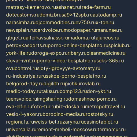
matrasy-kemerovo.ru
ashanet.ru
trade-farm.ru
dotcustoms.ru
domizbrusa9x12spb.ru
autodamp.ru
narasimha.ru
djcommodities.ru
nv750.ru
x-ton.ru
newsplain.ru
cardvoice.ru
modopaper.ru
manunae.ru
gbget.ru
alfeihavsalnassr.ru
madoma.ru
tajuncos.ru
petrovkasports.ru
porno-online-besplatno.ru
splclub.ru
york-life.ru
doroga-expo.ru
ribery.ru
cleanmedicine.ru
slovar-ivrit.ru
porno-video-besplatno.ru
seks-365.ru
ovucontrol.ru
sloty-igrovyye-avtomaty.ru
ru-industriya.ru
russkoe-porno-besplatno.ru
belgorod-day.ru
digilith.ru
pichkurovlab.ru
medic-today.ru
taksu.ru
comp123.ru
don-ykt.ru
teensvoice.ru
imgsharing.ru
domashnee-porno.ru
eva-elfie.ru
foto-tur.ru
biz-doska.ru
metropoltravel.ru
veslo-i-yakor.ru
borodino-media.ru
rostotsky.ru
regionufa.ru
weiss-bet.ru
zaryna.ru
casinotablet.ru
universalia.ru
remont-mebeli-moscow.ru
termomur.ru