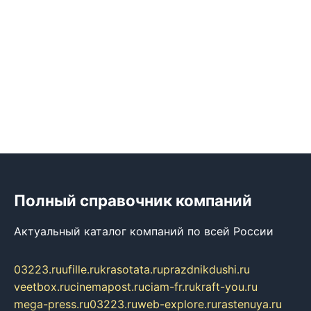
Полный справочник компаний
Актуальный каталог компаний по всей России
03223.ru
ufille.ru
krasotata.ru
prazdnikdushi.ru
veetbox.ru
cinemapost.ru
ciam-fr.ru
kraft-you.ru
mega-press.ru
03223.ru
web-explore.ru
rastenuya.ru