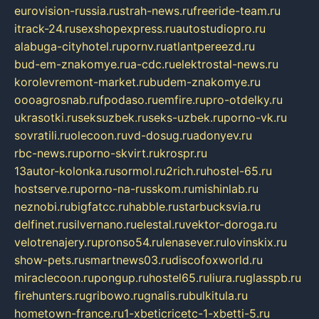
eurovision-russia.ru
strah-news.ru
freeride-team.ru
itrack-24.ru
sexshopexpress.ru
autostudiopro.ru
alabuga-cityhotel.ru
pornv.ru
atlantpereezd.ru
bud-em-znakomye.ru
a-cdc.ru
elektrostal-news.ru
korolevremont-market.ru
budem-znakomye.ru
oooagrosnab.ru
fpodaso.ru
emfire.ru
pro-otdelky.ru
ukrasotki.ru
seksuzbek.ru
seks-uzbek.ru
porno-vk.ru
sovratili.ru
olecoon.ru
vd-dosug.ru
adonyev.ru
rbc-news.ru
porno-skvirt.ru
krospr.ru
13autor-kolonka.ru
sormol.ru
2rich.ru
hostel-65.ru
hostserve.ru
porno-na-russkom.ru
mishinlab.ru
neznobi.ru
bigfatcc.ru
habble.ru
starbucksvia.ru
delfinet.ru
silvernano.ru
elestal.ru
vektor-doroga.ru
velotrenajery.ru
pronso54.ru
lenasever.ru
lovinskix.ru
show-pets.ru
smartnews03.ru
discofoxworld.ru
miraclecoon.ru
pongup.ru
hostel65.ru
liura.ru
glasspb.ru
firehunters.ru
gribowo.ru
gnalis.ru
bulkitula.ru
hometown-france.ru
1-xbeticricetc-1-xbetti-5.ru