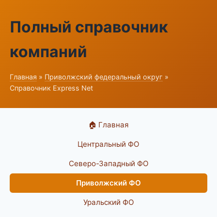
Полный справочник
компаний
Главная
»
Приволжский федеральный округ
»
Справочник Express Net
🏠 Главная
Центральный ФО
Северо-Западный ФО
Приволжский ФО
Уральский ФО