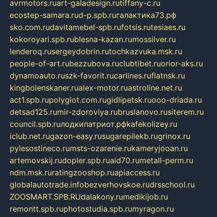
avrmotors.ru
art-galadesign.ru
tiffany-c.ru
ecostep-samara.ru
d-p.spb.ru
галактика73.рф
sko.com.ru
davitamebel-spb.ru
fotsis.ru
tesiaes.ru
kokoroyari.spb.ru
blesna-kazan.ru
mossilver.ru
lenderoq.ru
sergeydobrin.ru
tochkazvuka.msk.ru
people-of-art.ru
bezzubova.ru
clubtibet.ru
orior-aks.ru
dynamoauto.ru
szk-favorit.ru
carlines.ru
flatnsk.ru
kingbolenskaner.ru
alex-motor.ru
astroline.net.ru
act1.spb.ru
polyglot.com.ru
gidlipetsk.ru
ooo-driada.ru
detsad125.ru
mir-zdoroviya.ru
bruslanovo.ru
siterem.ru
council.spb.ru
лодкипатриот.рф
kafekolizey.ru
iclub.net.ru
gazon-easy.ru
sugarepilekb.ru
grinox.ru
pylesostineco.ru
msts-ozarenie.ru
kameryjooan.ru
artemovskij.ru
dopler.spb.ru
aid70.ru
metall-perm.ru
ndm.msk.ru
ratingzooshop.ru
apiaccess.ru
globalautotrade.info
bezverhovskoe.ru
drsschool.ru
ZOOSMART.SPB.RU
dalakony.ru
medikijob.ru
remontt.spb.ru
photostudia.spb.ru
myragon.ru