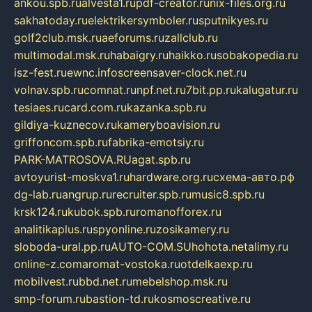
ankou.spb.ru
alvesta1.ru
pdf-creator.ru
nix-files.org.ru
sakhatoday.ru
elektrikersymboler.ru
sputnikyes.ru
golf2club.msk.ru
aeforums.ru
zallclub.ru
multimodal.msk.ru
habaigry.ru
haikko.ru
sobakopedia.ru
isz-fest.ru
ewnc.info
screensaver-clock.net.ru
volnav.spb.ru
comnat.ru
npf.net.ru
7bit.pp.ru
kalugatur.ru
tesiaes.ru
card.com.ru
kazanka.spb.ru
gildiya-kuznecov.ru
kameryboavision.ru
griffoncom.spb.ru
fabrika-emotsiy.ru
PARK-MATROSOVA.RU
agat.spb.ru
avtoyurist-moskva1.ru
hardware.org.ru
схема-авто.рф
dg-lab.ru
angrup.ru
recruiter.spb.ru
music8.spb.ru
krsk124.ru
kubok.spb.ru
romanofforex.ru
analitikaplus.ru
spyonline.ru
zosikamery.ru
sloboda-ural.pp.ru
AUTO-COM.SU
hohota.net
alimy.ru
online-z.com
aromat-vostoka.ru
otdelkaexp.ru
mobilvest.ru
bbd.net.ru
mebelshop.msk.ru
smp-forum.ru
bastion-td.ru
kosmoscreative.ru