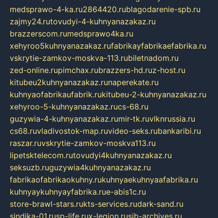
medsprawo-4-ka.ru
2864420.ru
blagodarenie-spb.ru
zajmy24.ru
tovudyi-4-kuhnyanazakaz.ru
brazzerscom.ru
medsprawo4ka.ru
xehyroo5kuhnyanazakaz.ru
fabrikayfabrikaefabrika.ru
vskrytie-zamkov-moskva-113.ru
biletnadom.ru
zed-online.ru
pimchax.ru
brazzers-hd.ru
z-host.ru
kitubeu2kuhnyanazakaz.ru
naperekate.ru
kuhnyaofabrikaufabrik.ru
kitubeu-2-kuhnyanazakaz.ru
xehyroo-5-kuhnyanazakaz.ru
cs-68.ru
guzywia-4-kuhnyanazakaz.ru
mir-tk.ru
vlknrussia.ru
cs68.ru
vladivostok-map.ru
video-seks.ru
bankaribi.ru
raszar.ru
vskrytie-zamkov-moskva113.ru
lipetsktelecom.ru
tovudyi4kuhnyanazakaz.ru
seksuzb.ru
guzywia4kuhnyanazakaz.ru
fabrikaofabrikaokuhny.ru
kuhnyaekuhnyaafabrika.ru
kuhnyaykuhnyayfabrika.ru
e-abis1c.ru
store-brawl-stars.ru
kts-services.ru
dark-sand.ru
sindika-01.ru
sp-life.ru
x-legion.ru
sib-archives.ru