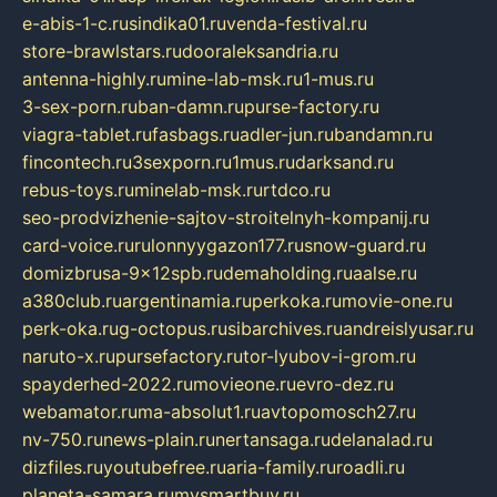
e-abis-1-c.ru
sindika01.ru
venda-festival.ru
store-brawlstars.ru
dooraleksandria.ru
antenna-highly.ru
mine-lab-msk.ru
1-mus.ru
3-sex-porn.ru
ban-damn.ru
purse-factory.ru
viagra-tablet.ru
fasbags.ru
adler-jun.ru
bandamn.ru
fincontech.ru
3sexporn.ru
1mus.ru
darksand.ru
rebus-toys.ru
minelab-msk.ru
rtdco.ru
seo-prodvizhenie-sajtov-stroitelnyh-kompanij.ru
card-voice.ru
rulonnyygazon177.ru
snow-guard.ru
domizbrusa-9x12spb.ru
demaholding.ru
aalse.ru
a380club.ru
argentinamia.ru
perkoka.ru
movie-one.ru
perk-oka.ru
g-octopus.ru
sibarchives.ru
andreislyusar.ru
naruto-x.ru
pursefactory.ru
tor-lyubov-i-grom.ru
spayderhed-2022.ru
movieone.ru
evro-dez.ru
webamator.ru
ma-absolut1.ru
avtopomosch27.ru
nv-750.ru
news-plain.ru
nertansaga.ru
delanalad.ru
dizfiles.ru
youtubefree.ru
aria-family.ru
roadli.ru
planeta-samara.ru
mysmartbuy.ru