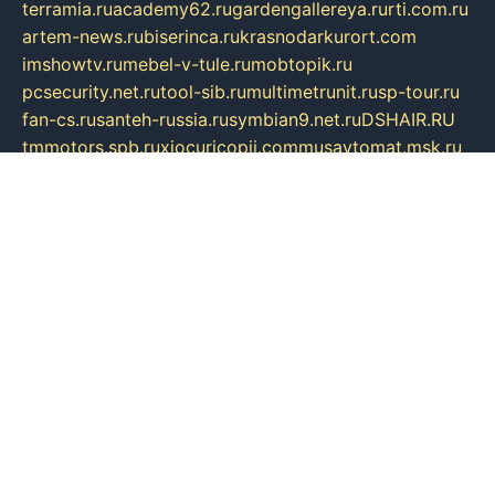
terramia.ru
academy62.ru
gardengallereya.ru
rti.com.ru
artem-news.ru
biserinca.ru
krasnodarkurort.com
imshowtv.ru
mebel-v-tule.ru
mobtopik.ru
pcsecurity.net.ru
tool-sib.ru
multimetrunit.ru
sp-tour.ru
fan-cs.ru
santeh-russia.ru
symbian9.net.ru
DSHAIR.RU
tmmotors.spb.ru
xjocuricopii.com
musavtomat.msk.ru
obustrojdom.ru
sovetcik.ru
ybaranovskaya.ru
ppknews.ru
cult-alshei.ru
JAPANRUSSIA.RU
proekciyamebel.ru
imper-finans.ru
rim.org.ru
glamourai.ru
brassminus.ru
zabor-pro.ru
ftn.pp.ru
dorogoe58.ru
laimengpacker.ru
kuzova-zapchasti.ru
sageerp.ru
taxodrom.ru
dsrazvitie.ru
hardcity.net.ru
ratinghomegames.ru
topservice25.ru
gubernyan.ru
gtglasslined.ru
ii4.ru
tssport.spb.ru
andorra24.com
blackwallstreet.ru
oboimos.ru
optim-doors.com.ru
ikuch.ru
nycr.org.ru
npa21.ru
vremya-ch.spb.ru
desert000.ru
ivtorgi.ru
ifiori.ru
catalog-statei.ru
dcv.org.ru
spetsmaster174.ru
ipkameryhiseeu.ru