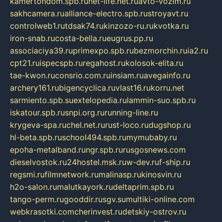
kamertondom.spb.ru
net-life.net.ru
avto-vozim.ru
sakhcamera.ru
alliance-electro.spb.ru
stroyavt.ru
controlweb1.ru
tdsak74.ru
kinzozo-ru.ru
kvotka.ru
iron-snab.ru
costa-bella.ru
eugrus.pp.ru
associaciya39.ru
primexpo.spb.ru
bezmorchin.ru
ia2.ru
cpt21.ru
ispecspb.ru
regahost.ru
kolosok-elita.ru
tae-kwon.ru
consrio.com.ru
insiam.ru
avegainfo.ru
archery161.ru
bigencyclica.ru
vlast16.ru
korru.net
sarmiento.spb.su
extelopedia.ru
lammin-suo.spb.ru
iskatour.spb.ru
snpi.org.ru
running-line.ru
krygeva-spa.ru
chel.net.ru
rust-loco.ru
dugshop.ru
hl-beta.spb.ru
school494.spb.ru
mymubaby.ru
epoha-metalband.ru
ngr.spb.ru
rusgosnews.com
dieselvostok.ru
24hostel.msk.ru
w-dev.ru
f-ship.ru
regsmi.ru
filmnetwork.ru
malinasp.ru
kinosvin.ru
h2o-salon.ru
malutkayork.ru
deltaprim.spb.ru
tango-perm.ru
gooddir.ru
sgv.su
multiki-online.com
webkrasotki.com
cherinvest.ru
detskiy-ostrov.ru