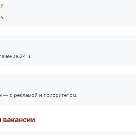
е?
е.
течение 24 ч.
м — с рекламой и приоритетом.
и вакансии