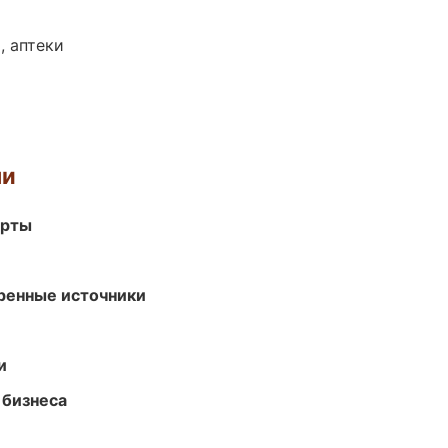
, аптеки
ми
арты
еренные источники
и
 бизнеса