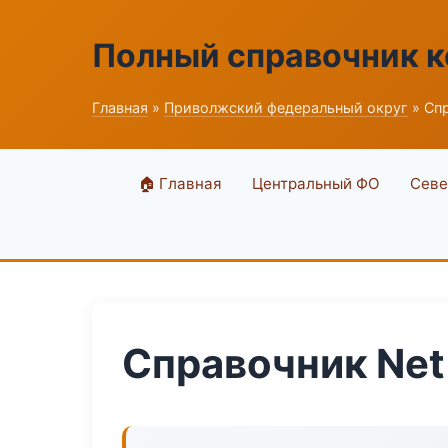
Полный справочник 
Главная
»
Приволжский федеральный округ
» Спр
🏠 Главная
Центральный ФО
Севе
Справочник Net