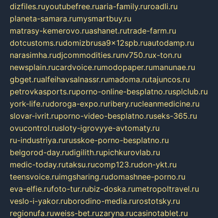
dizfiles.ru
youtubefree.ru
aria-family.ru
roadli.ru
planeta-samara.ru
mysmartbuy.ru
matrasy-kemerovo.ru
ashanet.ru
trade-farm.ru
dotcustoms.ru
domizbrusa9x12spb.ru
autodamp.ru
narasimha.ru
djcommodities.ru
nv750.ru
x-ton.ru
newsplain.ru
cardvoice.ru
modopaper.ru
manunae.ru
gbget.ru
alfeihavsalnassr.ru
madoma.ru
tajuncos.ru
petrovkasports.ru
porno-online-besplatno.ru
splclub.ru
york-life.ru
doroga-expo.ru
ribery.ru
cleanmedicine.ru
slovar-ivrit.ru
porno-video-besplatno.ru
seks-365.ru
ovucontrol.ru
sloty-igrovyye-avtomaty.ru
ru-industriya.ru
russkoe-porno-besplatno.ru
belgorod-day.ru
digilith.ru
pichkurovlab.ru
medic-today.ru
taksu.ru
comp123.ru
don-ykt.ru
teensvoice.ru
imgsharing.ru
domashnee-porno.ru
eva-elfie.ru
foto-tur.ru
biz-doska.ru
metropoltravel.ru
veslo-i-yakor.ru
borodino-media.ru
rostotsky.ru
regionufa.ru
weiss-bet.ru
zaryna.ru
casinotablet.ru