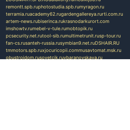
remontt.spb.ru
photostudia.spb.ru
myragon.ru
terramia.ru
academy62.ru
gardengallereya.ru
rti.com.ru
artem-news.ru
biserinca.ru
krasnodarkurort.com
imshowtv.ru
mebel-v-tule.ru
mobtopik.ru
pcsecurity.net.ru
tool-sib.ru
multimetrunit.ru
sp-tour.ru
fan-cs.ru
santeh-russia.ru
symbian9.net.ru
DSHAIR.RU
tmmotors.spb.ru
xjocuricopii.com
musavtomat.msk.ru
obustrojdom.ru
sovetcik.ru
ybaranovskaya.ru
ppknews.ru
cult-alshei.ru
JAPANRUSSIA.RU
proekciyamebel.ru
imper-finans.ru
rim.org.ru
glamourai.ru
brassminus.ru
zabor-pro.ru
ftn.pp.ru
dorogoe58.ru
laimengpacker.ru
kuzova-zapchasti.ru
sageerp.ru
taxodrom.ru
dsrazvitie.ru
hardcity.net.ru
ratinghomegames.ru
topservice25.ru
gubernyan.ru
gtglasslined.ru
ii4.ru
tssport.spb.ru
andorra24.com
blackwallstreet.ru
oboimos.ru
optim-doors.com.ru
ikuch.ru
nycr.org.ru
npa21.ru
vremya-ch.spb.ru
desert000.ru
ivtorgi.ru
ifiori.ru
catalog-statei.ru