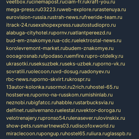
veetbox.ru
cinemapost.ru
ciam-fr.ru
kraft-you.ru
mega-press.ru
03223.ru
web-explore.ru
rastenuya.ru
eurovision-russia.ru
strah-news.ru
freeride-team.ru
itrack-24.ru
sexshopexpress.ru
autostudiopro.ru
alabuga-cityhotel.ru
pornv.ru
atlantpereezd.ru
bud-em-znakomye.ru
a-cdc.ru
elektrostal-news.ru
korolevremont-market.ru
budem-znakomye.ru
oooagrosnab.ru
fpodaso.ru
emfire.ru
pro-otdelky.ru
ukrasotki.ru
seksuzbek.ru
seks-uzbek.ru
porno-vk.ru
sovratili.ru
olecoon.ru
vd-dosug.ru
adonyev.ru
rbc-news.ru
porno-skvirt.ru
krospr.ru
13autor-kolonka.ru
sormol.ru
2rich.ru
hostel-65.ru
hostserve.ru
porno-na-russkom.ru
mishinlab.ru
neznobi.ru
bigfatcc.ru
habble.ru
starbucksvia.ru
delfinet.ru
silvernano.ru
elestal.ru
vektor-doroga.ru
velotrenajery.ru
pronso54.ru
lenasever.ru
lovinskix.ru
show-pets.ru
smartnews03.ru
discofoxworld.ru
miraclecoon.ru
pongup.ru
hostel65.ru
liura.ru
glasspb.ru