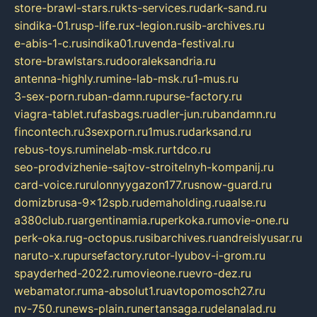
store-brawl-stars.ru
kts-services.ru
dark-sand.ru
sindika-01.ru
sp-life.ru
x-legion.ru
sib-archives.ru
e-abis-1-c.ru
sindika01.ru
venda-festival.ru
store-brawlstars.ru
dooraleksandria.ru
antenna-highly.ru
mine-lab-msk.ru
1-mus.ru
3-sex-porn.ru
ban-damn.ru
purse-factory.ru
viagra-tablet.ru
fasbags.ru
adler-jun.ru
bandamn.ru
fincontech.ru
3sexporn.ru
1mus.ru
darksand.ru
rebus-toys.ru
minelab-msk.ru
rtdco.ru
seo-prodvizhenie-sajtov-stroitelnyh-kompanij.ru
card-voice.ru
rulonnyygazon177.ru
snow-guard.ru
domizbrusa-9x12spb.ru
demaholding.ru
aalse.ru
a380club.ru
argentinamia.ru
perkoka.ru
movie-one.ru
perk-oka.ru
g-octopus.ru
sibarchives.ru
andreislyusar.ru
naruto-x.ru
pursefactory.ru
tor-lyubov-i-grom.ru
spayderhed-2022.ru
movieone.ru
evro-dez.ru
webamator.ru
ma-absolut1.ru
avtopomosch27.ru
nv-750.ru
news-plain.ru
nertansaga.ru
delanalad.ru