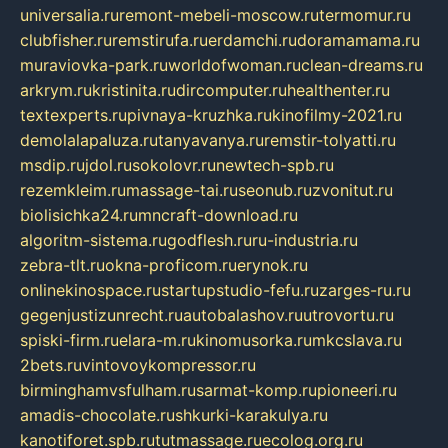
universalia.ru
remont-mebeli-moscow.ru
termomur.ru
clubfisher.ru
remstirufa.ru
erdamchi.ru
doramamama.ru
muraviovka-park.ru
worldofwoman.ru
clean-dreams.ru
arkrym.ru
kristinita.ru
dircomputer.ru
healthenter.ru
textexperts.ru
pivnaya-kruzhka.ru
kinofilmy-2021.ru
demolalapaluza.ru
tanyavanya.ru
remstir-tolyatti.ru
msdip.ru
jdol.ru
sokolovr.ru
newtech-spb.ru
rezemkleim.ru
massage-tai.ru
seonub.ru
zvonitut.ru
biolisichka24.ru
mncraft-download.ru
algoritm-sistema.ru
godflesh.ru
ru-industria.ru
zebra-tlt.ru
okna-proficom.ru
erynok.ru
onlinekinospace.ru
startupstudio-fefu.ru
zarges-ru.ru
gegenjustizunrecht.ru
autobalashov.ru
utrovortu.ru
spiski-firm.ru
elara-m.ru
kinomusorka.ru
mkcslava.ru
2bets.ru
vintovoykompressor.ru
birminghamvsfulham.ru
sarmat-komp.ru
pioneeri.ru
amadis-chocolate.ru
shkurki-karakulya.ru
kanotiforet.spb.ru
tutmassage.ru
ecolog.org.ru