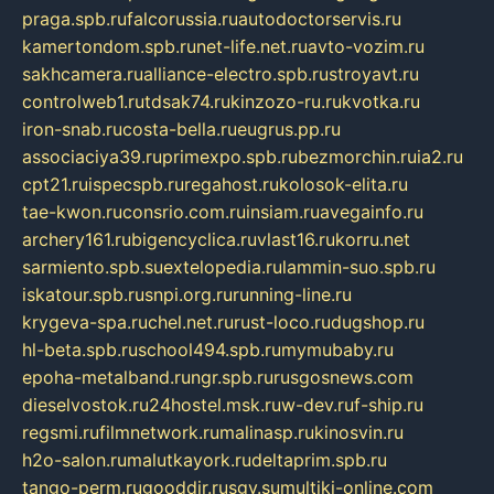
praga.spb.ru
falcorussia.ru
autodoctorservis.ru
kamertondom.spb.ru
net-life.net.ru
avto-vozim.ru
sakhcamera.ru
alliance-electro.spb.ru
stroyavt.ru
controlweb1.ru
tdsak74.ru
kinzozo-ru.ru
kvotka.ru
iron-snab.ru
costa-bella.ru
eugrus.pp.ru
associaciya39.ru
primexpo.spb.ru
bezmorchin.ru
ia2.ru
cpt21.ru
ispecspb.ru
regahost.ru
kolosok-elita.ru
tae-kwon.ru
consrio.com.ru
insiam.ru
avegainfo.ru
archery161.ru
bigencyclica.ru
vlast16.ru
korru.net
sarmiento.spb.su
extelopedia.ru
lammin-suo.spb.ru
iskatour.spb.ru
snpi.org.ru
running-line.ru
krygeva-spa.ru
chel.net.ru
rust-loco.ru
dugshop.ru
hl-beta.spb.ru
school494.spb.ru
mymubaby.ru
epoha-metalband.ru
ngr.spb.ru
rusgosnews.com
dieselvostok.ru
24hostel.msk.ru
w-dev.ru
f-ship.ru
regsmi.ru
filmnetwork.ru
malinasp.ru
kinosvin.ru
h2o-salon.ru
malutkayork.ru
deltaprim.spb.ru
tango-perm.ru
gooddir.ru
sgv.su
multiki-online.com