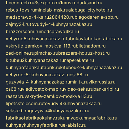
fincontech.ru
3sexporn.ru
1mus.ru
darksand.ru
rebus-toys.ru
minelab-msk.ru
alabuga-cityhotel.ru
medsprawo-4-ka.ru
2864420.ru
blagodarenie-spb.ru
zajmy24.ru
tovudyi-4-kuhnyanazakaz.ru
brazzerscom.ru
medsprawo4ka.ru
xehyroo5kuhnyanazakaz.ru
fabrikayfabrikaefabrika.ru
vskrytie-zamkov-moskva-113.ru
biletnadom.ru
zed-online.ru
pimchax.ru
brazzers-hd.ru
z-host.ru
kitubeu2kuhnyanazakaz.ru
naperekate.ru
kuhnyaofabrikaufabrik.ru
kitubeu-2-kuhnyanazakaz.ru
xehyroo-5-kuhnyanazakaz.ru
cs-68.ru
guzywia-4-kuhnyanazakaz.ru
mir-tk.ru
vlknrussia.ru
cs68.ru
vladivostok-map.ru
video-seks.ru
bankaribi.ru
raszar.ru
vskrytie-zamkov-moskva113.ru
lipetsktelecom.ru
tovudyi4kuhnyanazakaz.ru
seksuzb.ru
guzywia4kuhnyanazakaz.ru
fabrikaofabrikaokuhny.ru
kuhnyaekuhnyaafabrika.ru
kuhnyaykuhnyayfabrika.ru
e-abis1c.ru