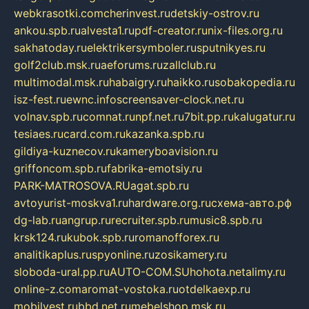
webkrasotki.com
cherinvest.ru
detskiy-ostrov.ru
ankou.spb.ru
alvesta1.ru
pdf-creator.ru
nix-files.org.ru
sakhatoday.ru
elektrikersymboler.ru
sputnikyes.ru
golf2club.msk.ru
aeforums.ru
zallclub.ru
multimodal.msk.ru
habaigry.ru
haikko.ru
sobakopedia.ru
isz-fest.ru
ewnc.info
screensaver-clock.net.ru
volnav.spb.ru
comnat.ru
npf.net.ru
7bit.pp.ru
kalugatur.ru
tesiaes.ru
card.com.ru
kazanka.spb.ru
gildiya-kuznecov.ru
kameryboavision.ru
griffoncom.spb.ru
fabrika-emotsiy.ru
PARK-MATROSOVA.RU
agat.spb.ru
avtoyurist-moskva1.ru
hardware.org.ru
схема-авто.рф
dg-lab.ru
angrup.ru
recruiter.spb.ru
music8.spb.ru
krsk124.ru
kubok.spb.ru
romanofforex.ru
analitikaplus.ru
spyonline.ru
zosikamery.ru
sloboda-ural.pp.ru
AUTO-COM.SU
hohota.net
alimy.ru
online-z.com
aromat-vostoka.ru
otdelkaexp.ru
mobilvest.ru
bbd.net.ru
mebelshop.msk.ru