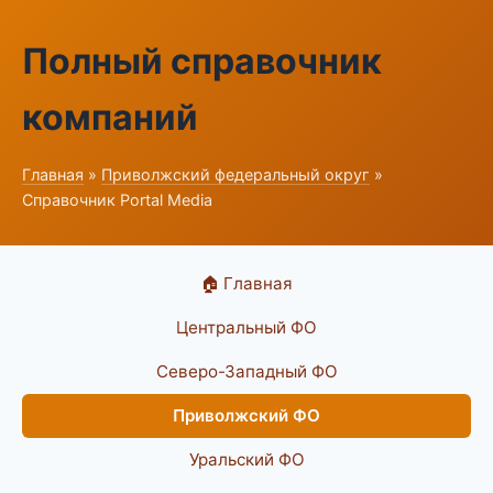
Полный справочник
компаний
Главная
»
Приволжский федеральный округ
»
Справочник Portal Media
🏠 Главная
Центральный ФО
Северо-Западный ФО
Приволжский ФО
Уральский ФО