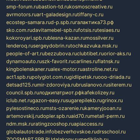
smp-forum.ru
bastion-td.ru
kosmoscreative.ru
avrmotors.ru
art-galadesign.ru
tiffany-c.ru
ecostep-samara.ru
d-p.spb.ru
галактика73.рф
sko.com.ru
davitamebel-spb.ru
fotsis.ru
tesiaes.ru
kokoroyari.spb.ru
blesna-kazan.ru
mossilver.ru
lenderoq.ru
sergeydobrin.ru
tochkazvuka.msk.ru
people-of-art.ru
bezzubova.ru
clubtibet.ru
orior-aks.ru
dynamoauto.ru
szk-favorit.ru
carlines.ru
flatnsk.ru
kingbolenskaner.ru
alex-motor.ru
astroline.net.ru
act1.spb.ru
polyglot.com.ru
gidlipetsk.ru
ooo-driada.ru
detsad125.ru
mir-zdoroviya.ru
bruslanovo.ru
siterem.ru
council.spb.ru
лодкипатриот.рф
kafekolizey.ru
iclub.net.ru
gazon-easy.ru
sugarepilekb.ru
grinox.ru
pylesostineco.ru
msts-ozarenie.ru
kameryjooan.ru
artemovskij.ru
dopler.spb.ru
aid70.ru
metall-perm.ru
ndm.msk.ru
ratingzooshop.ru
apiaccess.ru
globalautotrade.info
bezverhovskoe.ru
drsschool.ru
ZOOSMART.SPB.RU
dalakony.ru
medikijob.ru