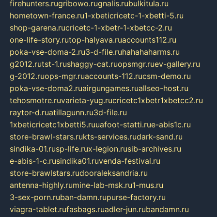
firehunters.ru
gribowo.ru
gnalis.ru
bulkitula.ru
hometown-france.ru
1-xbeticricetc-1-xbetti-5.ru
shop-garena.ru
cricetc-1-xbetr-1-xbetcc-2.ru
one-life-story.ru
top-halyava.ru
accounts112.ru
poka-vse-doma-2.ru
3-d-file.ru
hahahaharms.ru
g2012.ru
tst-1.ru
shaggy-cat.ru
opsmgr.ru
ev-gallery.ru
g-2012.ru
ops-mgr.ru
accounts-112.ru
csm-demo.ru
poka-vse-doma2.ru
airgungames.ru
allseo-host.ru
tehosmotre.ru
varieta-yug.ru
cricetc1xbetr1xbetcc2.ru
raytor-d.ru
atillagunn.ru
3d-file.ru
1xbeticricetc1xbetti5.ru
uafoot-statti.ru
e-abis1c.ru
store-brawl-stars.ru
kts-services.ru
dark-sand.ru
sindika-01.ru
sp-life.ru
x-legion.ru
sib-archives.ru
e-abis-1-c.ru
sindika01.ru
venda-festival.ru
store-brawlstars.ru
dooraleksandria.ru
antenna-highly.ru
mine-lab-msk.ru
1-mus.ru
3-sex-porn.ru
ban-damn.ru
purse-factory.ru
viagra-tablet.ru
fasbags.ru
adler-jun.ru
bandamn.ru