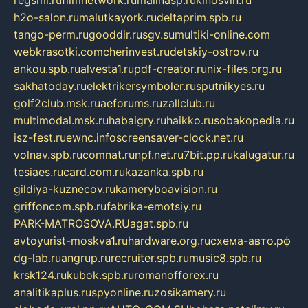
regsmi.ru
filmnetwork.ru
malinasp.ru
kinosvin.ru
h2o-salon.ru
malutkayork.ru
deltaprim.spb.ru
tango-perm.ru
gooddir.ru
sgv.su
multiki-online.com
webkrasotki.com
cherinvest.ru
detskiy-ostrov.ru
ankou.spb.ru
alvesta1.ru
pdf-creator.ru
nix-files.org.ru
sakhatoday.ru
elektrikersymboler.ru
sputnikyes.ru
golf2club.msk.ru
aeforums.ru
zallclub.ru
multimodal.msk.ru
habaigry.ru
haikko.ru
sobakopedia.ru
isz-fest.ru
ewnc.info
screensaver-clock.net.ru
volnav.spb.ru
comnat.ru
npf.net.ru
7bit.pp.ru
kalugatur.ru
tesiaes.ru
card.com.ru
kazanka.spb.ru
gildiya-kuznecov.ru
kameryboavision.ru
griffoncom.spb.ru
fabrika-emotsiy.ru
PARK-MATROSOVA.RU
agat.spb.ru
avtoyurist-moskva1.ru
hardware.org.ru
схема-авто.рф
dg-lab.ru
angrup.ru
recruiter.spb.ru
music8.spb.ru
krsk124.ru
kubok.spb.ru
romanofforex.ru
analitikaplus.ru
spyonline.ru
zosikamery.ru