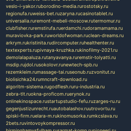
veslo-i-yakor.ru
borodino-media.ru
rostotsky.ru
regionufa.ru
weiss-bet.ru
zaryna.ru
casinotablet.ru
universalia.ru
remont-mebeli-moscow.ru
termomur.ru
clubfisher.ru
remstirufa.ru
erdamchi.ru
doramamama.ru
muraviovka-park.ru
worldofwoman.ru
clean-dreams.ru
arkrym.ru
kristinita.ru
dircomputer.ru
healthenter.ru
textexperts.ru
pivnaya-kruzhka.ru
kinofilmy-2021.ru
demolalapaluza.ru
tanyavanya.ru
remstir-tolyatti.ru
msdip.ru
jdol.ru
sokolovr.ru
newtech-spb.ru
rezemkleim.ru
massage-tai.ru
seonub.ru
zvonitut.ru
biolisichka24.ru
mncraft-download.ru
algoritm-sistema.ru
godflesh.ru
ru-industria.ru
zebra-tlt.ru
okna-proficom.ru
erynok.ru
onlinekinospace.ru
startupstudio-fefu.ru
zarges-ru.ru
gegenjustizunrecht.ru
autobalashov.ru
utrovortu.ru
spiski-firm.ru
elara-m.ru
kinomusorka.ru
mkcslava.ru
2bets.ru
vintovoykompressor.ru
birminghamvsfulham.ru
sarmat-komp.ru
pioneeri.ru