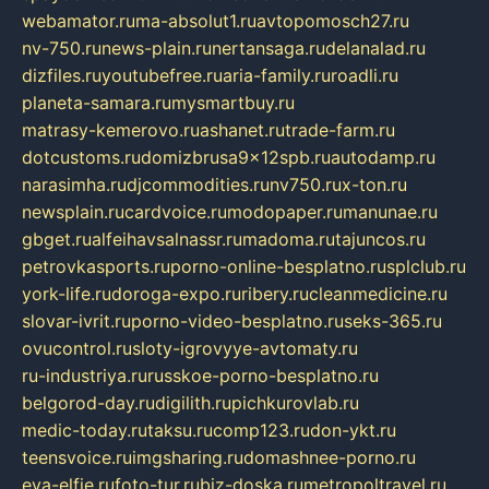
webamator.ru
ma-absolut1.ru
avtopomosch27.ru
nv-750.ru
news-plain.ru
nertansaga.ru
delanalad.ru
dizfiles.ru
youtubefree.ru
aria-family.ru
roadli.ru
planeta-samara.ru
mysmartbuy.ru
matrasy-kemerovo.ru
ashanet.ru
trade-farm.ru
dotcustoms.ru
domizbrusa9x12spb.ru
autodamp.ru
narasimha.ru
djcommodities.ru
nv750.ru
x-ton.ru
newsplain.ru
cardvoice.ru
modopaper.ru
manunae.ru
gbget.ru
alfeihavsalnassr.ru
madoma.ru
tajuncos.ru
petrovkasports.ru
porno-online-besplatno.ru
splclub.ru
york-life.ru
doroga-expo.ru
ribery.ru
cleanmedicine.ru
slovar-ivrit.ru
porno-video-besplatno.ru
seks-365.ru
ovucontrol.ru
sloty-igrovyye-avtomaty.ru
ru-industriya.ru
russkoe-porno-besplatno.ru
belgorod-day.ru
digilith.ru
pichkurovlab.ru
medic-today.ru
taksu.ru
comp123.ru
don-ykt.ru
teensvoice.ru
imgsharing.ru
domashnee-porno.ru
eva-elfie.ru
foto-tur.ru
biz-doska.ru
metropoltravel.ru