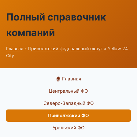
Полный справочник
компаний
Главная
»
Приволжский федеральный округ
» Yellow 24
City
🏠 Главная
Центральный ФО
Северо-Западный ФО
Приволжский ФО
Уральский ФО