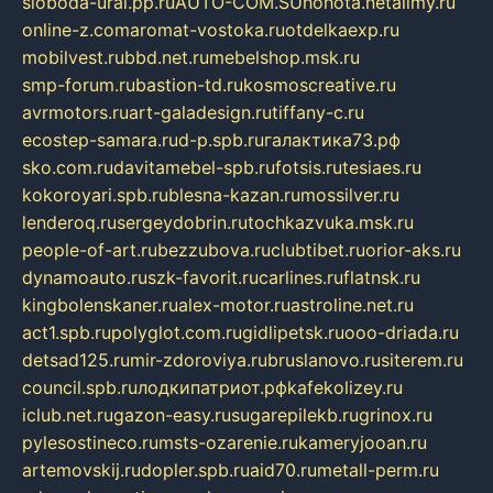
sloboda-ural.pp.ru
AUTO-COM.SU
hohota.net
alimy.ru
online-z.com
aromat-vostoka.ru
otdelkaexp.ru
mobilvest.ru
bbd.net.ru
mebelshop.msk.ru
smp-forum.ru
bastion-td.ru
kosmoscreative.ru
avrmotors.ru
art-galadesign.ru
tiffany-c.ru
ecostep-samara.ru
d-p.spb.ru
галактика73.рф
sko.com.ru
davitamebel-spb.ru
fotsis.ru
tesiaes.ru
kokoroyari.spb.ru
blesna-kazan.ru
mossilver.ru
lenderoq.ru
sergeydobrin.ru
tochkazvuka.msk.ru
people-of-art.ru
bezzubova.ru
clubtibet.ru
orior-aks.ru
dynamoauto.ru
szk-favorit.ru
carlines.ru
flatnsk.ru
kingbolenskaner.ru
alex-motor.ru
astroline.net.ru
act1.spb.ru
polyglot.com.ru
gidlipetsk.ru
ooo-driada.ru
detsad125.ru
mir-zdoroviya.ru
bruslanovo.ru
siterem.ru
council.spb.ru
лодкипатриот.рф
kafekolizey.ru
iclub.net.ru
gazon-easy.ru
sugarepilekb.ru
grinox.ru
pylesostineco.ru
msts-ozarenie.ru
kameryjooan.ru
artemovskij.ru
dopler.spb.ru
aid70.ru
metall-perm.ru