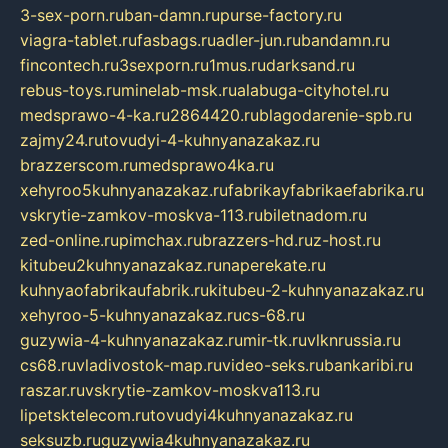
3-sex-porn.ru
ban-damn.ru
purse-factory.ru
viagra-tablet.ru
fasbags.ru
adler-jun.ru
bandamn.ru
fincontech.ru
3sexporn.ru
1mus.ru
darksand.ru
rebus-toys.ru
minelab-msk.ru
alabuga-cityhotel.ru
medsprawo-4-ka.ru
2864420.ru
blagodarenie-spb.ru
zajmy24.ru
tovudyi-4-kuhnyanazakaz.ru
brazzerscom.ru
medsprawo4ka.ru
xehyroo5kuhnyanazakaz.ru
fabrikayfabrikaefabrika.ru
vskrytie-zamkov-moskva-113.ru
biletnadom.ru
zed-online.ru
pimchax.ru
brazzers-hd.ru
z-host.ru
kitubeu2kuhnyanazakaz.ru
naperekate.ru
kuhnyaofabrikaufabrik.ru
kitubeu-2-kuhnyanazakaz.ru
xehyroo-5-kuhnyanazakaz.ru
cs-68.ru
guzywia-4-kuhnyanazakaz.ru
mir-tk.ru
vlknrussia.ru
cs68.ru
vladivostok-map.ru
video-seks.ru
bankaribi.ru
raszar.ru
vskrytie-zamkov-moskva113.ru
lipetsktelecom.ru
tovudyi4kuhnyanazakaz.ru
seksuzb.ru
guzywia4kuhnyanazakaz.ru