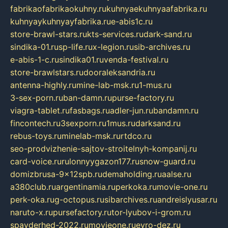
fabrikaofabrikaokuhny.ru
kuhnyaekuhnyaafabrika.ru
kuhnyaykuhnyayfabrika.ru
e-abis1c.ru
store-brawl-stars.ru
kts-services.ru
dark-sand.ru
sindika-01.ru
sp-life.ru
x-legion.ru
sib-archives.ru
e-abis-1-c.ru
sindika01.ru
venda-festival.ru
store-brawlstars.ru
dooraleksandria.ru
antenna-highly.ru
mine-lab-msk.ru
1-mus.ru
3-sex-porn.ru
ban-damn.ru
purse-factory.ru
viagra-tablet.ru
fasbags.ru
adler-jun.ru
bandamn.ru
fincontech.ru
3sexporn.ru
1mus.ru
darksand.ru
rebus-toys.ru
minelab-msk.ru
rtdco.ru
seo-prodvizhenie-sajtov-stroitelnyh-kompanij.ru
card-voice.ru
rulonnyygazon177.ru
snow-guard.ru
domizbrusa-9x12spb.ru
demaholding.ru
aalse.ru
a380club.ru
argentinamia.ru
perkoka.ru
movie-one.ru
perk-oka.ru
g-octopus.ru
sibarchives.ru
andreislyusar.ru
naruto-x.ru
pursefactory.ru
tor-lyubov-i-grom.ru
spayderhed-2022.ru
movieone.ru
evro-dez.ru