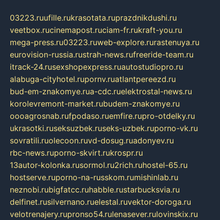
03223.ru
ufille.ru
krasotata.ru
prazdnikdushi.ru
veetbox.ru
cinemapost.ru
ciam-fr.ru
kraft-you.ru
mega-press.ru
03223.ru
web-explore.ru
rastenuya.ru
eurovision-russia.ru
strah-news.ru
freeride-team.ru
itrack-24.ru
sexshopexpress.ru
autostudiopro.ru
alabuga-cityhotel.ru
pornv.ru
atlantpereezd.ru
bud-em-znakomye.ru
a-cdc.ru
elektrostal-news.ru
korolevremont-market.ru
budem-znakomye.ru
oooagrosnab.ru
fpodaso.ru
emfire.ru
pro-otdelky.ru
ukrasotki.ru
seksuzbek.ru
seks-uzbek.ru
porno-vk.ru
sovratili.ru
olecoon.ru
vd-dosug.ru
adonyev.ru
rbc-news.ru
porno-skvirt.ru
krospr.ru
13autor-kolonka.ru
sormol.ru
2rich.ru
hostel-65.ru
hostserve.ru
porno-na-russkom.ru
mishinlab.ru
neznobi.ru
bigfatcc.ru
habble.ru
starbucksvia.ru
delfinet.ru
silvernano.ru
elestal.ru
vektor-doroga.ru
velotrenajery.ru
pronso54.ru
lenasever.ru
lovinskix.ru