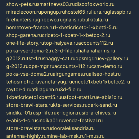
show-pets.ru
smartnews03.ru
discofoxworld.ru
miraclecoon.ru
pongup.ru
hostel65.ru
liura.ru
glasspb.ru
firehunters.ru
gribowo.ru
gnalis.ru
bulkitula.ru
hometown-france.ru
1-xbeticricetc-1-xbetti-5.ru
shop-garena.ru
cricetc-1-xbetr-1-xbetcc-2.ru
one-life-story.ru
top-halyava.ru
accounts112.ru
poka-vse-doma-2.ru
3-d-file.ru
hahahaharms.ru
g2012.ru
tst-1.ru
shaggy-cat.ru
opsmgr.ru
ev-gallery.ru
g-2012.ru
ops-mgr.ru
accounts-112.ru
csm-demo.ru
poka-vse-doma2.ru
airgungames.ru
allseo-host.ru
tehosmotre.ru
varieta-yug.ru
cricetc1xbetr1xbetcc2.ru
raytor-d.ru
atillagunn.ru
3d-file.ru
1xbeticricetc1xbetti5.ru
uafoot-statti.ru
e-abis1c.ru
store-brawl-stars.ru
kts-services.ru
dark-sand.ru
sindika-01.ru
sp-life.ru
x-legion.ru
sib-archives.ru
e-abis-1-c.ru
sindika01.ru
venda-festival.ru
store-brawlstars.ru
dooraleksandria.ru
antenna-highly.ru
mine-lab-msk.ru
1-mus.ru