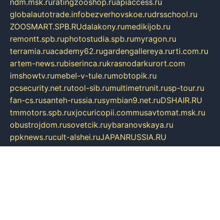
ndm.msk.ru
ratingzooshop.ru
apiaccess.ru
globalautotrade.info
bezverhovskoe.ru
drsschool.ru
ZOOSMART.SPB.RU
dalakony.ru
medikijob.ru
remontt.spb.ru
photostudia.spb.ru
myragon.ru
terramia.ru
academy62.ru
gardengallereya.ru
rti.com.ru
artem-news.ru
biserinca.ru
krasnodarkurort.com
imshowtv.ru
mebel-v-tule.ru
mobtopik.ru
pcsecurity.net.ru
tool-sib.ru
multimetrunit.ru
sp-tour.ru
fan-cs.ru
santeh-russia.ru
symbian9.net.ru
DSHAIR.RU
tmmotors.spb.ru
xjocuricopii.com
musavtomat.msk.ru
obustrojdom.ru
sovetcik.ru
ybaranovskaya.ru
ppknews.ru
cult-alshei.ru
JAPANRUSSIA.RU
proekciyamebel.ru
imper-finans.ru
rim.org.ru
glamourai.ru
brassminus.ru
zabor-pro.ru
ftn.pp.ru
dorogoe58.ru
laimengpacker.ru
kuzova-zapchasti.ru
sageerp.ru
taxodrom.ru
dsrazvitie.ru
hardcity.net.ru
ratinghomegames.ru
topservice25.ru
gubernyan.ru
gtglasslined.ru
ii4.ru
tssport.spb.ru
andorra24.com