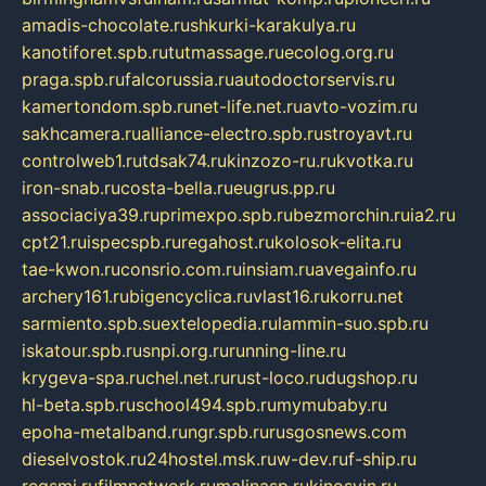
amadis-chocolate.ru
shkurki-karakulya.ru
kanotiforet.spb.ru
tutmassage.ru
ecolog.org.ru
praga.spb.ru
falcorussia.ru
autodoctorservis.ru
kamertondom.spb.ru
net-life.net.ru
avto-vozim.ru
sakhcamera.ru
alliance-electro.spb.ru
stroyavt.ru
controlweb1.ru
tdsak74.ru
kinzozo-ru.ru
kvotka.ru
iron-snab.ru
costa-bella.ru
eugrus.pp.ru
associaciya39.ru
primexpo.spb.ru
bezmorchin.ru
ia2.ru
cpt21.ru
ispecspb.ru
regahost.ru
kolosok-elita.ru
tae-kwon.ru
consrio.com.ru
insiam.ru
avegainfo.ru
archery161.ru
bigencyclica.ru
vlast16.ru
korru.net
sarmiento.spb.su
extelopedia.ru
lammin-suo.spb.ru
iskatour.spb.ru
snpi.org.ru
running-line.ru
krygeva-spa.ru
chel.net.ru
rust-loco.ru
dugshop.ru
hl-beta.spb.ru
school494.spb.ru
mymubaby.ru
epoha-metalband.ru
ngr.spb.ru
rusgosnews.com
dieselvostok.ru
24hostel.msk.ru
w-dev.ru
f-ship.ru