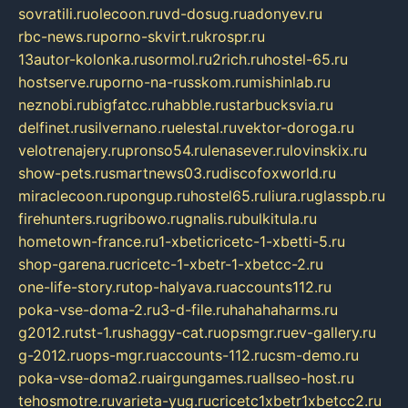
sovratili.ru
olecoon.ru
vd-dosug.ru
adonyev.ru
rbc-news.ru
porno-skvirt.ru
krospr.ru
13autor-kolonka.ru
sormol.ru
2rich.ru
hostel-65.ru
hostserve.ru
porno-na-russkom.ru
mishinlab.ru
neznobi.ru
bigfatcc.ru
habble.ru
starbucksvia.ru
delfinet.ru
silvernano.ru
elestal.ru
vektor-doroga.ru
velotrenajery.ru
pronso54.ru
lenasever.ru
lovinskix.ru
show-pets.ru
smartnews03.ru
discofoxworld.ru
miraclecoon.ru
pongup.ru
hostel65.ru
liura.ru
glasspb.ru
firehunters.ru
gribowo.ru
gnalis.ru
bulkitula.ru
hometown-france.ru
1-xbeticricetc-1-xbetti-5.ru
shop-garena.ru
cricetc-1-xbetr-1-xbetcc-2.ru
one-life-story.ru
top-halyava.ru
accounts112.ru
poka-vse-doma-2.ru
3-d-file.ru
hahahaharms.ru
g2012.ru
tst-1.ru
shaggy-cat.ru
opsmgr.ru
ev-gallery.ru
g-2012.ru
ops-mgr.ru
accounts-112.ru
csm-demo.ru
poka-vse-doma2.ru
airgungames.ru
allseo-host.ru
tehosmotre.ru
varieta-yug.ru
cricetc1xbetr1xbetcc2.ru