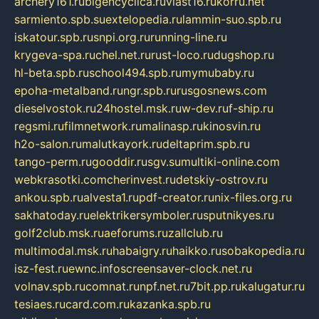
archery161.ru
bigencyclica.ru
vlast16.ru
korru.net
sarmiento.spb.su
extelopedia.ru
lammin-suo.spb.ru
iskatour.spb.ru
snpi.org.ru
running-line.ru
krygeva-spa.ru
chel.net.ru
rust-loco.ru
dugshop.ru
hl-beta.spb.ru
school494.spb.ru
mymubaby.ru
epoha-metalband.ru
ngr.spb.ru
rusgosnews.com
dieselvostok.ru
24hostel.msk.ru
w-dev.ru
f-ship.ru
regsmi.ru
filmnetwork.ru
malinasp.ru
kinosvin.ru
h2o-salon.ru
malutkayork.ru
deltaprim.spb.ru
tango-perm.ru
gooddir.ru
sgv.su
multiki-online.com
webkrasotki.com
cherinvest.ru
detskiy-ostrov.ru
ankou.spb.ru
alvesta1.ru
pdf-creator.ru
nix-files.org.ru
sakhatoday.ru
elektrikersymboler.ru
sputnikyes.ru
golf2club.msk.ru
aeforums.ru
zallclub.ru
multimodal.msk.ru
habaigry.ru
haikko.ru
sobakopedia.ru
isz-fest.ru
ewnc.info
screensaver-clock.net.ru
volnav.spb.ru
comnat.ru
npf.net.ru
7bit.pp.ru
kalugatur.ru
tesiaes.ru
card.com.ru
kazanka.spb.ru