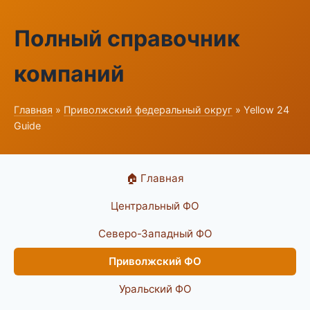
Полный справочник
компаний
Главная
»
Приволжский федеральный округ
» Yellow 24
Guide
🏠 Главная
Центральный ФО
Северо-Западный ФО
Приволжский ФО
Уральский ФО