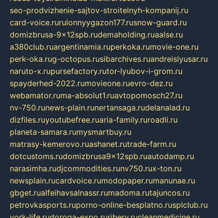
seo-prodvizhenie-sajtov-stroitelnyh-kompanij.ru
card-voice.ru
rulonnyygazon177.ru
snow-guard.ru
domizbrusa-9x12spb.ru
demaholding.ru
aalse.ru
a380club.ru
argentinamia.ru
perkoka.ru
movie-one.ru
perk-oka.ru
g-octopus.ru
sibarchives.ru
andreislyusar.ru
naruto-x.ru
pursefactory.ru
tor-lyubov-i-grom.ru
spayderhed-2022.ru
movieone.ru
evro-dez.ru
webamator.ru
ma-absolut1.ru
avtopomosch27.ru
nv-750.ru
news-plain.ru
nertansaga.ru
delanalad.ru
dizfiles.ru
youtubefree.ru
aria-family.ru
roadli.ru
planeta-samara.ru
mysmartbuy.ru
matrasy-kemerovo.ru
ashanet.ru
trade-farm.ru
dotcustoms.ru
domizbrusa9x12spb.ru
autodamp.ru
narasimha.ru
djcommodities.ru
nv750.ru
x-ton.ru
newsplain.ru
cardvoice.ru
modopaper.ru
manunae.ru
gbget.ru
alfeihavsalnassr.ru
madoma.ru
tajuncos.ru
petrovkasports.ru
porno-online-besplatno.ru
splclub.ru
york-life.ru
doroga-expo.ru
ribery.ru
cleanmedicine.ru