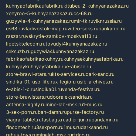
kuhnyaofabrikaufabrik.ru
kitubeu-2-kuhnyanazakaz.ru
xehyroo-5-kuhnyanazakaz.ru
cs-68.ru
guzywia-4-kuhnyanazakaz.ru
mir-tk.ru
vlknrussia.ru
cs68.ru
vladivostok-map.ru
video-seks.ru
bankaribi.ru
raszar.ru
vskrytie-zamkov-moskva113.ru
lipetsktelecom.ru
tovudyi4kuhnyanazakaz.ru
seksuzb.ru
guzywia4kuhnyanazakaz.ru
fabrikaofabrikaokuhny.ru
kuhnyaekuhnyaafabrika.ru
kuhnyaykuhnyayfabrika.ru
e-abis1c.ru
store-brawl-stars.ru
kts-services.ru
dark-sand.ru
sindika-01.ru
sp-life.ru
x-legion.ru
sib-archives.ru
e-abis-1-c.ru
sindika01.ru
venda-festival.ru
store-brawlstars.ru
dooraleksandria.ru
antenna-highly.ru
mine-lab-msk.ru
1-mus.ru
3-sex-porn.ru
ban-damn.ru
purse-factory.ru
viagra-tablet.ru
fasbags.ru
adler-jun.ru
bandamn.ru
fincontech.ru
3sexporn.ru
1mus.ru
darksand.ru
rebus-toys.ru
minelab-msk.ru
rtdco.ru