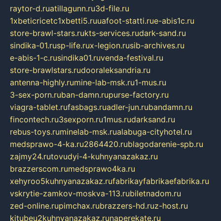
raytor-d.ru
atillagunn.ru
3d-file.ru
1xbeticricetc1xbetti5.ru
uafoot-statti.ru
e-abis1c.ru
store-brawl-stars.ru
kts-services.ru
dark-sand.ru
sindika-01.ru
sp-life.ru
x-legion.ru
sib-archives.ru
e-abis-1-c.ru
sindika01.ru
venda-festival.ru
store-brawlstars.ru
dooraleksandria.ru
antenna-highly.ru
mine-lab-msk.ru
1-mus.ru
3-sex-porn.ru
ban-damn.ru
purse-factory.ru
viagra-tablet.ru
fasbags.ru
adler-jun.ru
bandamn.ru
fincontech.ru
3sexporn.ru
1mus.ru
darksand.ru
rebus-toys.ru
minelab-msk.ru
alabuga-cityhotel.ru
medsprawo-4-ka.ru
2864420.ru
blagodarenie-spb.ru
zajmy24.ru
tovudyi-4-kuhnyanazakaz.ru
brazzerscom.ru
medsprawo4ka.ru
xehyroo5kuhnyanazakaz.ru
fabrikayfabrikaefabrika.ru
vskrytie-zamkov-moskva-113.ru
biletnadom.ru
zed-online.ru
pimchax.ru
brazzers-hd.ru
z-host.ru
kitubeu2kuhnyanazakaz.ru
naperekate.ru