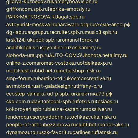
gildiya-kuznecov.ru
kameryboavision.ru
griffoncom.spb.ru
fabrika-emotsiy.ru
PARK-MATROSOVA.RU
agat.spb.ru
avtoyurist-moskva1.ru
hardware.org.ru
схема-авто.рф
dg-lab.ru
angrup.ru
recruiter.spb.ru
music8.spb.ru
krsk124.ru
kubok.spb.ru
romanofforex.ru
analitikaplus.ru
spyonline.ru
zosikamery.ru
sloboda-ural.pp.ru
AUTO-COM.SU
hohota.net
alimy.ru
online-z.com
aromat-vostoka.ru
otdelkaexp.ru
mobilvest.ru
bbd.net.ru
mebelshop.msk.ru
smp-forum.ru
bastion-td.ru
kosmoscreative.ru
avrmotors.ru
art-galadesign.ru
tiffany-c.ru
ecostep-samara.ru
d-p.spb.ru
галактика73.рф
sko.com.ru
davitamebel-spb.ru
fotsis.ru
tesiaes.ru
kokoroyari.spb.ru
blesna-kazan.ru
mossilver.ru
lenderoq.ru
sergeydobrin.ru
tochkazvuka.msk.ru
people-of-art.ru
bezzubova.ru
clubtibet.ru
orior-aks.ru
dynamoauto.ru
szk-favorit.ru
carlines.ru
flatnsk.ru