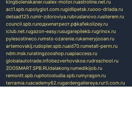
kingbolenskaner.ru
alex-motor.ru
astroline.net.ru
act1.spb.ru
polyglot.com.ru
gidlipetsk.ru
ooo-driada.ru
detsad125.ru
mir-zdoroviya.ru
bruslanovo.ru
siterem.ru
council.spb.ru
лодкипатриот.рф
kafekolizey.ru
iclub.net.ru
gazon-easy.ru
sugarepilekb.ru
grinox.ru
pylesostineco.ru
msts-ozarenie.ru
kameryjooan.ru
artemovskij.ru
dopler.spb.ru
aid70.ru
metall-perm.ru
ndm.msk.ru
ratingzooshop.ru
apiaccess.ru
globalautotrade.info
bezverhovskoe.ru
drsschool.ru
ZOOSMART.SPB.RU
dalakony.ru
medikijob.ru
remontt.spb.ru
photostudia.spb.ru
myragon.ru
terramia.ru
academy62.ru
gardengallereya.ru
rti.com.ru
artem-news.ru
biserinca.ru
krasnodarkurort.com
imshowtv.ru
mebel-v-tule.ru
mobtopik.ru
pcsecurity.net.ru
tool-sib.ru
multimetrunit.ru
sp-tour.ru
fan-cs.ru
santeh-russia.ru
symbian9.net.ru
DSHAIR.RU
tmmotors.spb.ru
xjocuricopii.com
musavtomat.msk.ru
obustrojdom.ru
sovetcik.ru
ybaranovskaya.ru