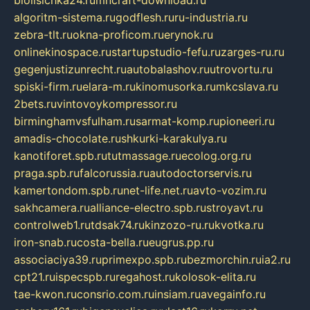
biolisichka24.ru
mncraft-download.ru
algoritm-sistema.ru
godflesh.ru
ru-industria.ru
zebra-tlt.ru
okna-proficom.ru
erynok.ru
onlinekinospace.ru
startupstudio-fefu.ru
zarges-ru.ru
gegenjustizunrecht.ru
autobalashov.ru
utrovortu.ru
spiski-firm.ru
elara-m.ru
kinomusorka.ru
mkcslava.ru
2bets.ru
vintovoykompressor.ru
birminghamvsfulham.ru
sarmat-komp.ru
pioneeri.ru
amadis-chocolate.ru
shkurki-karakulya.ru
kanotiforet.spb.ru
tutmassage.ru
ecolog.org.ru
praga.spb.ru
falcorussia.ru
autodoctorservis.ru
kamertondom.spb.ru
net-life.net.ru
avto-vozim.ru
sakhcamera.ru
alliance-electro.spb.ru
stroyavt.ru
controlweb1.ru
tdsak74.ru
kinzozo-ru.ru
kvotka.ru
iron-snab.ru
costa-bella.ru
eugrus.pp.ru
associaciya39.ru
primexpo.spb.ru
bezmorchin.ru
ia2.ru
cpt21.ru
ispecspb.ru
regahost.ru
kolosok-elita.ru
tae-kwon.ru
consrio.com.ru
insiam.ru
avegainfo.ru