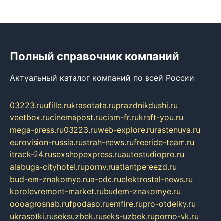
Полный справочник компаний
Актуальный каталог компаний по всей России
03223.ru
ufille.ru
krasotata.ru
prazdnikdushi.ru
veetbox.ru
cinemapost.ru
ciam-fr.ru
kraft-you.ru
mega-press.ru
03223.ru
web-explore.ru
rastenuya.ru
eurovision-russia.ru
strah-news.ru
freeride-team.ru
itrack-24.ru
sexshopexpress.ru
autostudiopro.ru
alabuga-cityhotel.ru
pornv.ru
atlantpereezd.ru
bud-em-znakomye.ru
a-cdc.ru
elektrostal-news.ru
korolevremont-market.ru
budem-znakomye.ru
oooagrosnab.ru
fpodaso.ru
emfire.ru
pro-otdelky.ru
ukrasotki.ru
seksuzbek.ru
seks-uzbek.ru
porno-vk.ru