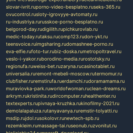
slovar-ivrit.ru
porno-video-besplatno.ru
seks-365.ru
ovucontrol.ru
sloty-igrovyye-avtomaty.ru
ru-industriya.ru
russkoe-porno-besplatno.ru
belgorod-day.ru
digilith.ru
pichkurovlab.ru
medic-today.ru
taksu.ru
comp123.ru
don-ykt.ru
teensvoice.ru
imgsharing.ru
domashnee-porno.ru
eva-elfie.ru
foto-tur.ru
biz-doska.ru
metropoltravel.ru
veslo-i-yakor.ru
borodino-media.ru
rostotsky.ru
regionufa.ru
weiss-bet.ru
zaryna.ru
casinotablet.ru
universalia.ru
remont-mebeli-moscow.ru
termomur.ru
clubfisher.ru
remstirufa.ru
erdamchi.ru
doramamama.ru
muraviovka-park.ru
worldofwoman.ru
clean-dreams.ru
arkrym.ru
kristinita.ru
dircomputer.ru
healthenter.ru
textexperts.ru
pivnaya-kruzhka.ru
kinofilmy-2021.ru
demolalapaluza.ru
tanyavanya.ru
remstir-tolyatti.ru
msdip.ru
jdol.ru
sokolovr.ru
newtech-spb.ru
rezemkleim.ru
massage-tai.ru
seonub.ru
zvonitut.ru