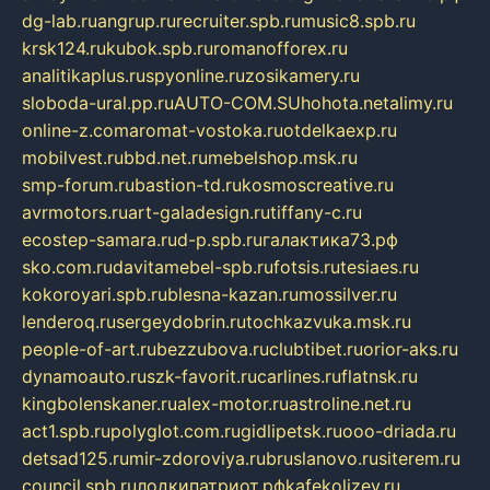
dg-lab.ru
angrup.ru
recruiter.spb.ru
music8.spb.ru
krsk124.ru
kubok.spb.ru
romanofforex.ru
analitikaplus.ru
spyonline.ru
zosikamery.ru
sloboda-ural.pp.ru
AUTO-COM.SU
hohota.net
alimy.ru
online-z.com
aromat-vostoka.ru
otdelkaexp.ru
mobilvest.ru
bbd.net.ru
mebelshop.msk.ru
smp-forum.ru
bastion-td.ru
kosmoscreative.ru
avrmotors.ru
art-galadesign.ru
tiffany-c.ru
ecostep-samara.ru
d-p.spb.ru
галактика73.рф
sko.com.ru
davitamebel-spb.ru
fotsis.ru
tesiaes.ru
kokoroyari.spb.ru
blesna-kazan.ru
mossilver.ru
lenderoq.ru
sergeydobrin.ru
tochkazvuka.msk.ru
people-of-art.ru
bezzubova.ru
clubtibet.ru
orior-aks.ru
dynamoauto.ru
szk-favorit.ru
carlines.ru
flatnsk.ru
kingbolenskaner.ru
alex-motor.ru
astroline.net.ru
act1.spb.ru
polyglot.com.ru
gidlipetsk.ru
ooo-driada.ru
detsad125.ru
mir-zdoroviya.ru
bruslanovo.ru
siterem.ru
council.spb.ru
лодкипатриот.рф
kafekolizey.ru