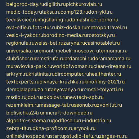
belgorod-day.ru
digilith.ru
pichkurovlab.ru
medic-today.ru
taksu.ru
comp123.ru
don-ykt.ru
teensvoice.ru
imgsharing.ru
domashnee-porno.ru
eva-elfie.ru
foto-tur.ru
biz-doska.ru
metropoltravel.ru
veslo-i-yakor.ru
borodino-media.ru
rostotsky.ru
regionufa.ru
weiss-bet.ru
zaryna.ru
casinotablet.ru
universalia.ru
remont-mebeli-moscow.ru
termomur.ru
clubfisher.ru
remstirufa.ru
erdamchi.ru
doramamama.ru
muraviovka-park.ru
worldofwoman.ru
clean-dreams.ru
arkrym.ru
kristinita.ru
dircomputer.ru
healthenter.ru
textexperts.ru
pivnaya-kruzhka.ru
kinofilmy-2021.ru
demolalapaluza.ru
tanyavanya.ru
remstir-tolyatti.ru
msdip.ru
jdol.ru
sokolovr.ru
newtech-spb.ru
rezemkleim.ru
massage-tai.ru
seonub.ru
zvonitut.ru
biolisichka24.ru
mncraft-download.ru
algoritm-sistema.ru
godflesh.ru
ru-industria.ru
zebra-tlt.ru
okna-proficom.ru
erynok.ru
onlinekinospace.ru
startupstudio-fefu.ru
zarges-ru.ru