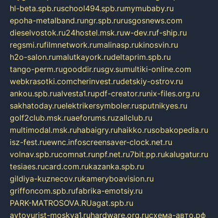
hl-beta.spb.ru
school494.spb.ru
mymubaby.ru
epoha-metalband.ru
ngr.spb.ru
rusgosnews.com
dieselvostok.ru
24hostel.msk.ru
w-dev.ru
f-ship.ru
regsmi.ru
filmnetwork.ru
malinasp.ru
kinosvin.ru
h2o-salon.ru
malutkayork.ru
deltaprim.spb.ru
tango-perm.ru
gooddir.ru
sgv.su
multiki-online.com
webkrasotki.com
cherinvest.ru
detskiy-ostrov.ru
ankou.spb.ru
alvesta1.ru
pdf-creator.ru
nix-files.org.ru
sakhatoday.ru
elektrikersymboler.ru
sputnikyes.ru
golf2club.msk.ru
aeforums.ru
zallclub.ru
multimodal.msk.ru
habaigry.ru
haikko.ru
sobakopedia.ru
isz-fest.ru
ewnc.info
screensaver-clock.net.ru
volnav.spb.ru
comnat.ru
npf.net.ru
7bit.pp.ru
kalugatur.ru
tesiaes.ru
card.com.ru
kazanka.spb.ru
gildiya-kuznecov.ru
kameryboavision.ru
griffoncom.spb.ru
fabrika-emotsiy.ru
PARK-MATROSOVA.RU
agat.spb.ru
avtoyurist-moskva1.ru
hardware.org.ru
схема-авто.рф