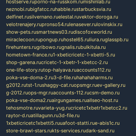
hostserve.ru
porno-na-russkom.ru
mishinlab.ru
neznobi.ru
bigfatcc.ru
habble.ru
starbucksvia.ru
delfinet.ru
silvernano.ru
elestal.ru
vektor-doroga.ru
velotrenajery.ru
pronso54.ru
lenasever.ru
lovinskix.ru
show-pets.ru
smartnews03.ru
discofoxworld.ru
miraclecoon.ru
pongup.ru
hostel65.ru
liura.ru
glasspb.ru
firehunters.ru
gribowo.ru
gnalis.ru
bulkitula.ru
hometown-france.ru
1-xbeticricetc-1-xbetti-5.ru
shop-garena.ru
cricetc-1-xbetr-1-xbetcc-2.ru
one-life-story.ru
top-halyava.ru
accounts112.ru
poka-vse-doma-2.ru
3-d-file.ru
hahahaharms.ru
g2012.ru
tst-1.ru
shaggy-cat.ru
opsmgr.ru
ev-gallery.ru
g-2012.ru
ops-mgr.ru
accounts-112.ru
csm-demo.ru
poka-vse-doma2.ru
airgungames.ru
allseo-host.ru
tehosmotre.ru
varieta-yug.ru
cricetc1xbetr1xbetcc2.ru
raytor-d.ru
atillagunn.ru
3d-file.ru
1xbeticricetc1xbetti5.ru
uafoot-statti.ru
e-abis1c.ru
store-brawl-stars.ru
kts-services.ru
dark-sand.ru