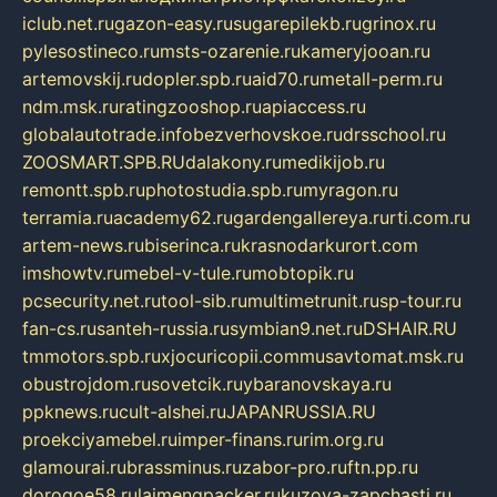
iclub.net.ru
gazon-easy.ru
sugarepilekb.ru
grinox.ru
pylesostineco.ru
msts-ozarenie.ru
kameryjooan.ru
artemovskij.ru
dopler.spb.ru
aid70.ru
metall-perm.ru
ndm.msk.ru
ratingzooshop.ru
apiaccess.ru
globalautotrade.info
bezverhovskoe.ru
drsschool.ru
ZOOSMART.SPB.RU
dalakony.ru
medikijob.ru
remontt.spb.ru
photostudia.spb.ru
myragon.ru
terramia.ru
academy62.ru
gardengallereya.ru
rti.com.ru
artem-news.ru
biserinca.ru
krasnodarkurort.com
imshowtv.ru
mebel-v-tule.ru
mobtopik.ru
pcsecurity.net.ru
tool-sib.ru
multimetrunit.ru
sp-tour.ru
fan-cs.ru
santeh-russia.ru
symbian9.net.ru
DSHAIR.RU
tmmotors.spb.ru
xjocuricopii.com
musavtomat.msk.ru
obustrojdom.ru
sovetcik.ru
ybaranovskaya.ru
ppknews.ru
cult-alshei.ru
JAPANRUSSIA.RU
proekciyamebel.ru
imper-finans.ru
rim.org.ru
glamourai.ru
brassminus.ru
zabor-pro.ru
ftn.pp.ru
dorogoe58.ru
laimengpacker.ru
kuzova-zapchasti.ru