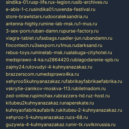
sindika-01.ru
sp-life.ru
x-legion.ru
sib-archives.ru
e-abis-1-c.ru
sindika01.ru
venda-festival.ru
store-brawlstars.ru
dooraleksandria.ru
antenna-highly.ru
mine-lab-msk.ru
1-mus.ru
3-sex-porn.ru
ban-damn.ru
purse-factory.ru
viagra-tablet.ru
fasbags.ru
adler-jun.ru
bandamn.ru
fincontech.ru
3sexporn.ru
1mus.ru
darksand.ru
rebus-toys.ru
minelab-msk.ru
alabuga-cityhotel.ru
medsprawo-4-ka.ru
2864420.ru
blagodarenie-spb.ru
zajmy24.ru
tovudyi-4-kuhnyanazakaz.ru
brazzerscom.ru
medsprawo4ka.ru
xehyroo5kuhnyanazakaz.ru
fabrikayfabrikaefabrika.ru
vskrytie-zamkov-moskva-113.ru
biletnadom.ru
zed-online.ru
pimchax.ru
brazzers-hd.ru
z-host.ru
kitubeu2kuhnyanazakaz.ru
naperekate.ru
kuhnyaofabrikaufabrik.ru
kitubeu-2-kuhnyanazakaz.ru
xehyroo-5-kuhnyanazakaz.ru
cs-68.ru
guzywia-4-kuhnyanazakaz.ru
mir-tk.ru
vlknrussia.ru