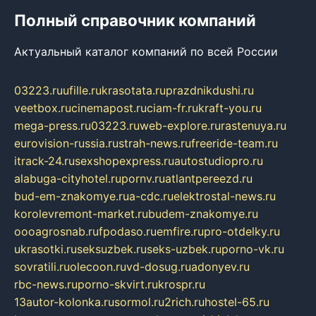
Полный справочник компаний
Актуальный каталог компаний по всей России
03223.ru
ufille.ru
krasotata.ru
prazdnikdushi.ru
veetbox.ru
cinemapost.ru
ciam-fr.ru
kraft-you.ru
mega-press.ru
03223.ru
web-explore.ru
rastenuya.ru
eurovision-russia.ru
strah-news.ru
freeride-team.ru
itrack-24.ru
sexshopexpress.ru
autostudiopro.ru
alabuga-cityhotel.ru
pornv.ru
atlantpereezd.ru
bud-em-znakomye.ru
a-cdc.ru
elektrostal-news.ru
korolevremont-market.ru
budem-znakomye.ru
oooagrosnab.ru
fpodaso.ru
emfire.ru
pro-otdelky.ru
ukrasotki.ru
seksuzbek.ru
seks-uzbek.ru
porno-vk.ru
sovratili.ru
olecoon.ru
vd-dosug.ru
adonyev.ru
rbc-news.ru
porno-skvirt.ru
krospr.ru
13autor-kolonka.ru
sormol.ru
2rich.ru
hostel-65.ru