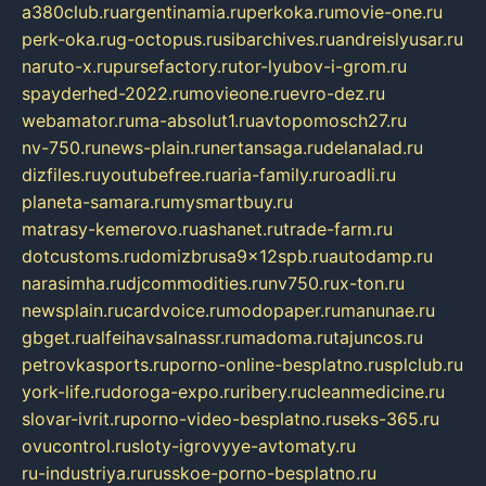
a380club.ru
argentinamia.ru
perkoka.ru
movie-one.ru
perk-oka.ru
g-octopus.ru
sibarchives.ru
andreislyusar.ru
naruto-x.ru
pursefactory.ru
tor-lyubov-i-grom.ru
spayderhed-2022.ru
movieone.ru
evro-dez.ru
webamator.ru
ma-absolut1.ru
avtopomosch27.ru
nv-750.ru
news-plain.ru
nertansaga.ru
delanalad.ru
dizfiles.ru
youtubefree.ru
aria-family.ru
roadli.ru
planeta-samara.ru
mysmartbuy.ru
matrasy-kemerovo.ru
ashanet.ru
trade-farm.ru
dotcustoms.ru
domizbrusa9x12spb.ru
autodamp.ru
narasimha.ru
djcommodities.ru
nv750.ru
x-ton.ru
newsplain.ru
cardvoice.ru
modopaper.ru
manunae.ru
gbget.ru
alfeihavsalnassr.ru
madoma.ru
tajuncos.ru
petrovkasports.ru
porno-online-besplatno.ru
splclub.ru
york-life.ru
doroga-expo.ru
ribery.ru
cleanmedicine.ru
slovar-ivrit.ru
porno-video-besplatno.ru
seks-365.ru
ovucontrol.ru
sloty-igrovyye-avtomaty.ru
ru-industriya.ru
russkoe-porno-besplatno.ru