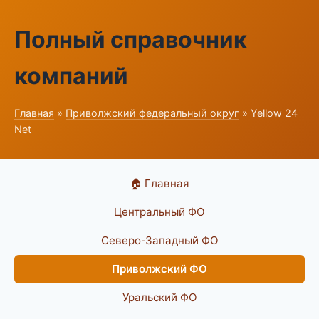
Полный справочник
компаний
Главная
»
Приволжский федеральный округ
» Yellow 24
Net
🏠 Главная
Центральный ФО
Северо-Западный ФО
Приволжский ФО
Уральский ФО