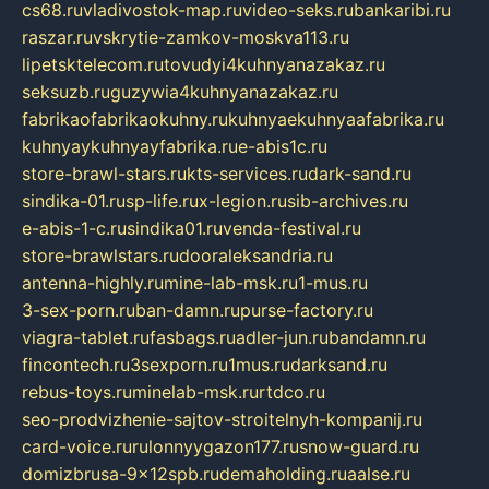
cs68.ru
vladivostok-map.ru
video-seks.ru
bankaribi.ru
raszar.ru
vskrytie-zamkov-moskva113.ru
lipetsktelecom.ru
tovudyi4kuhnyanazakaz.ru
seksuzb.ru
guzywia4kuhnyanazakaz.ru
fabrikaofabrikaokuhny.ru
kuhnyaekuhnyaafabrika.ru
kuhnyaykuhnyayfabrika.ru
e-abis1c.ru
store-brawl-stars.ru
kts-services.ru
dark-sand.ru
sindika-01.ru
sp-life.ru
x-legion.ru
sib-archives.ru
e-abis-1-c.ru
sindika01.ru
venda-festival.ru
store-brawlstars.ru
dooraleksandria.ru
antenna-highly.ru
mine-lab-msk.ru
1-mus.ru
3-sex-porn.ru
ban-damn.ru
purse-factory.ru
viagra-tablet.ru
fasbags.ru
adler-jun.ru
bandamn.ru
fincontech.ru
3sexporn.ru
1mus.ru
darksand.ru
rebus-toys.ru
minelab-msk.ru
rtdco.ru
seo-prodvizhenie-sajtov-stroitelnyh-kompanij.ru
card-voice.ru
rulonnyygazon177.ru
snow-guard.ru
domizbrusa-9x12spb.ru
demaholding.ru
aalse.ru