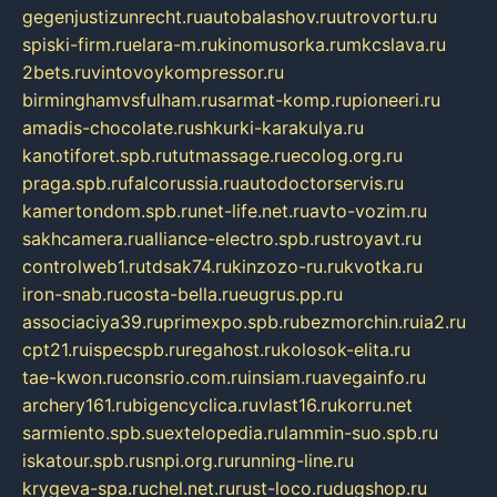
gegenjustizunrecht.ru
autobalashov.ru
utrovortu.ru
spiski-firm.ru
elara-m.ru
kinomusorka.ru
mkcslava.ru
2bets.ru
vintovoykompressor.ru
birminghamvsfulham.ru
sarmat-komp.ru
pioneeri.ru
amadis-chocolate.ru
shkurki-karakulya.ru
kanotiforet.spb.ru
tutmassage.ru
ecolog.org.ru
praga.spb.ru
falcorussia.ru
autodoctorservis.ru
kamertondom.spb.ru
net-life.net.ru
avto-vozim.ru
sakhcamera.ru
alliance-electro.spb.ru
stroyavt.ru
controlweb1.ru
tdsak74.ru
kinzozo-ru.ru
kvotka.ru
iron-snab.ru
costa-bella.ru
eugrus.pp.ru
associaciya39.ru
primexpo.spb.ru
bezmorchin.ru
ia2.ru
cpt21.ru
ispecspb.ru
regahost.ru
kolosok-elita.ru
tae-kwon.ru
consrio.com.ru
insiam.ru
avegainfo.ru
archery161.ru
bigencyclica.ru
vlast16.ru
korru.net
sarmiento.spb.su
extelopedia.ru
lammin-suo.spb.ru
iskatour.spb.ru
snpi.org.ru
running-line.ru
krygeva-spa.ru
chel.net.ru
rust-loco.ru
dugshop.ru