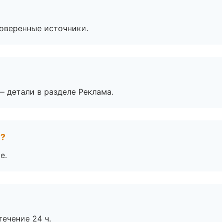
роверенные источники.
— детали в разделе Реклама.
е?
е.
течение 24 ч.