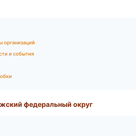
ы организаций
ости и события
ь
робки
лжский федеральный округ