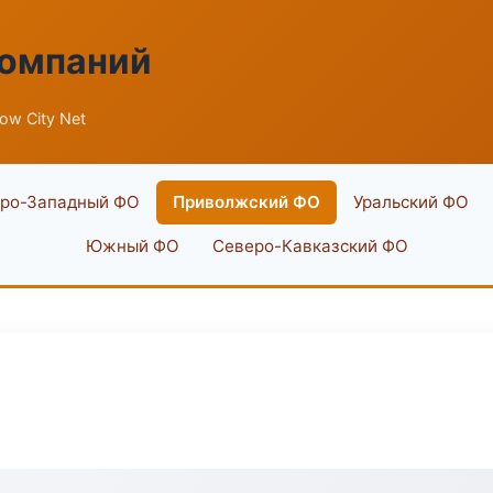
компаний
low City Net
ро-Западный ФО
Приволжский ФО
Уральский ФО
Южный ФО
Северо-Кавказский ФО