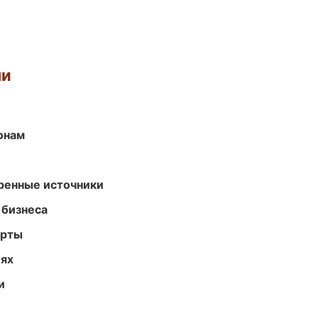
ми
онам
еренные источники
 бизнеса
арты
иях
и