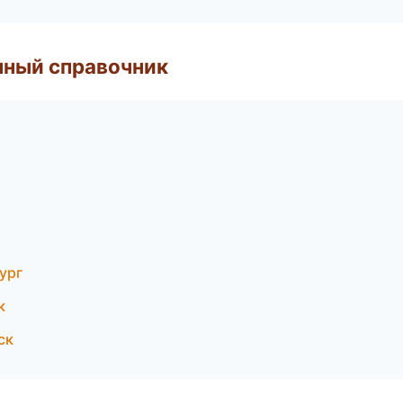
нный справочник
ург
к
ск