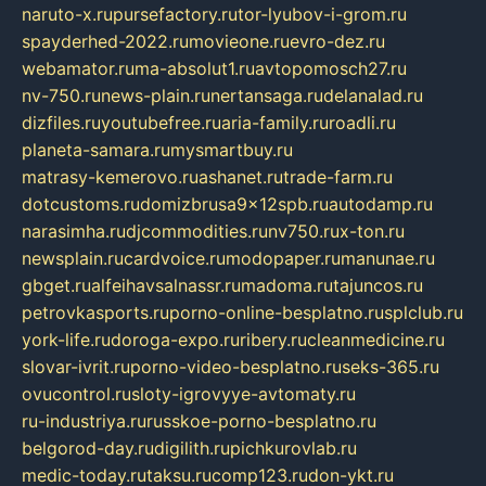
naruto-x.ru
pursefactory.ru
tor-lyubov-i-grom.ru
spayderhed-2022.ru
movieone.ru
evro-dez.ru
webamator.ru
ma-absolut1.ru
avtopomosch27.ru
nv-750.ru
news-plain.ru
nertansaga.ru
delanalad.ru
dizfiles.ru
youtubefree.ru
aria-family.ru
roadli.ru
planeta-samara.ru
mysmartbuy.ru
matrasy-kemerovo.ru
ashanet.ru
trade-farm.ru
dotcustoms.ru
domizbrusa9x12spb.ru
autodamp.ru
narasimha.ru
djcommodities.ru
nv750.ru
x-ton.ru
newsplain.ru
cardvoice.ru
modopaper.ru
manunae.ru
gbget.ru
alfeihavsalnassr.ru
madoma.ru
tajuncos.ru
petrovkasports.ru
porno-online-besplatno.ru
splclub.ru
york-life.ru
doroga-expo.ru
ribery.ru
cleanmedicine.ru
slovar-ivrit.ru
porno-video-besplatno.ru
seks-365.ru
ovucontrol.ru
sloty-igrovyye-avtomaty.ru
ru-industriya.ru
russkoe-porno-besplatno.ru
belgorod-day.ru
digilith.ru
pichkurovlab.ru
medic-today.ru
taksu.ru
comp123.ru
don-ykt.ru