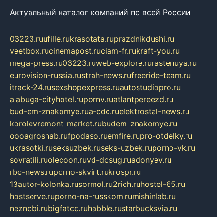
Актуальный каталог компаний по всей России
03223.ru
ufille.ru
krasotata.ru
prazdnikdushi.ru
veetbox.ru
cinemapost.ru
ciam-fr.ru
kraft-you.ru
mega-press.ru
03223.ru
web-explore.ru
rastenuya.ru
eurovision-russia.ru
strah-news.ru
freeride-team.ru
itrack-24.ru
sexshopexpress.ru
autostudiopro.ru
alabuga-cityhotel.ru
pornv.ru
atlantpereezd.ru
bud-em-znakomye.ru
a-cdc.ru
elektrostal-news.ru
korolevremont-market.ru
budem-znakomye.ru
oooagrosnab.ru
fpodaso.ru
emfire.ru
pro-otdelky.ru
ukrasotki.ru
seksuzbek.ru
seks-uzbek.ru
porno-vk.ru
sovratili.ru
olecoon.ru
vd-dosug.ru
adonyev.ru
rbc-news.ru
porno-skvirt.ru
krospr.ru
13autor-kolonka.ru
sormol.ru
2rich.ru
hostel-65.ru
hostserve.ru
porno-na-russkom.ru
mishinlab.ru
neznobi.ru
bigfatcc.ru
habble.ru
starbucksvia.ru