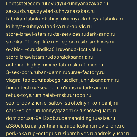
lipetsktelecom.ru
tovudyi4kuhnyanazakaz.ru
seksuzb.ru
guzywia4kuhnyanazakaz.ru
fabrikaofabrikaokuhny.ru
kuhnyaekuhnyaafabrika.ru
kuhnyaykuhnyayfabrika.ru
e-abis1c.ru
store-brawl-stars.ru
kts-services.ru
dark-sand.ru
sindika-01.ru
sp-life.ru
x-legion.ru
sib-archives.ru
e-abis-1-c.ru
sindika01.ru
venda-festival.ru
store-brawlstars.ru
dooraleksandria.ru
antenna-highly.ru
mine-lab-msk.ru
1-mus.ru
3-sex-porn.ru
ban-damn.ru
purse-factory.ru
viagra-tablet.ru
fasbags.ru
adler-jun.ru
bandamn.ru
fincontech.ru
3sexporn.ru
1mus.ru
darksand.ru
rebus-toys.ru
minelab-msk.ru
rtdco.ru
seo-prodvizhenie-sajtov-stroitelnyh-kompanij.ru
card-voice.ru
rulonnyygazon177.ru
snow-guard.ru
domizbrusa-9x12spb.ru
demaholding.ru
aalse.ru
a380club.ru
argentinamia.ru
perkoka.ru
movie-one.ru
perk-oka.ru
g-octopus.ru
sibarchives.ru
andreislyusar.ru