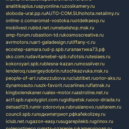
analitikaplus.ru
spyonline.ru
zosikamery.ru
sloboda-ural.pp.ru
AUTO-COM.SU
hohota.net
alimy.ru
online-z.com
aromat-vostoka.ru
otdelkaexp.ru
mobilvest.ru
bbd.net.ru
mebelshop.msk.ru
smp-forum.ru
bastion-td.ru
kosmoscreative.ru
avrmotors.ru
art-galadesign.ru
tiffany-c.ru
ecostep-samara.ru
d-p.spb.ru
галактика73.рф
sko.com.ru
davitamebel-spb.ru
fotsis.ru
tesiaes.ru
kokoroyari.spb.ru
blesna-kazan.ru
mossilver.ru
lenderoq.ru
sergeydobrin.ru
tochkazvuka.msk.ru
people-of-art.ru
bezzubova.ru
clubtibet.ru
orior-aks.ru
dynamoauto.ru
szk-favorit.ru
carlines.ru
flatnsk.ru
kingbolenskaner.ru
alex-motor.ru
astroline.net.ru
act1.spb.ru
polyglot.com.ru
gidlipetsk.ru
ooo-driada.ru
detsad125.ru
mir-zdoroviya.ru
bruslanovo.ru
siterem.ru
council.spb.ru
лодкипатриот.рф
kafekolizey.ru
iclub.net.ru
gazon-easy.ru
sugarepilekb.ru
grinox.ru
pylesostineco.ru
msts-ozarenie.ru
kameryjooan.ru