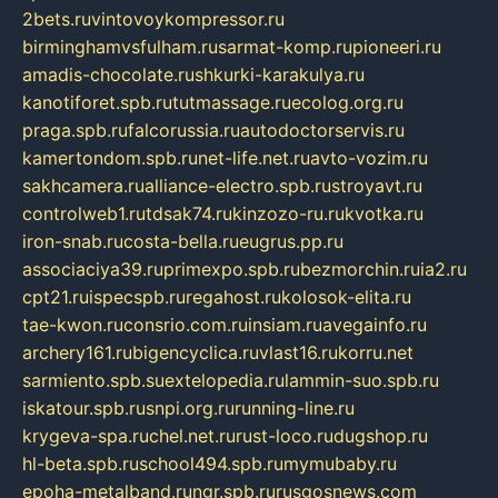
2bets.ru
vintovoykompressor.ru
birminghamvsfulham.ru
sarmat-komp.ru
pioneeri.ru
amadis-chocolate.ru
shkurki-karakulya.ru
kanotiforet.spb.ru
tutmassage.ru
ecolog.org.ru
praga.spb.ru
falcorussia.ru
autodoctorservis.ru
kamertondom.spb.ru
net-life.net.ru
avto-vozim.ru
sakhcamera.ru
alliance-electro.spb.ru
stroyavt.ru
controlweb1.ru
tdsak74.ru
kinzozo-ru.ru
kvotka.ru
iron-snab.ru
costa-bella.ru
eugrus.pp.ru
associaciya39.ru
primexpo.spb.ru
bezmorchin.ru
ia2.ru
cpt21.ru
ispecspb.ru
regahost.ru
kolosok-elita.ru
tae-kwon.ru
consrio.com.ru
insiam.ru
avegainfo.ru
archery161.ru
bigencyclica.ru
vlast16.ru
korru.net
sarmiento.spb.su
extelopedia.ru
lammin-suo.spb.ru
iskatour.spb.ru
snpi.org.ru
running-line.ru
krygeva-spa.ru
chel.net.ru
rust-loco.ru
dugshop.ru
hl-beta.spb.ru
school494.spb.ru
mymubaby.ru
epoha-metalband.ru
ngr.spb.ru
rusgosnews.com