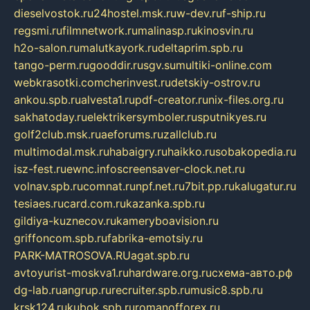
dieselvostok.ru
24hostel.msk.ru
w-dev.ru
f-ship.ru
regsmi.ru
filmnetwork.ru
malinasp.ru
kinosvin.ru
h2o-salon.ru
malutkayork.ru
deltaprim.spb.ru
tango-perm.ru
gooddir.ru
sgv.su
multiki-online.com
webkrasotki.com
cherinvest.ru
detskiy-ostrov.ru
ankou.spb.ru
alvesta1.ru
pdf-creator.ru
nix-files.org.ru
sakhatoday.ru
elektrikersymboler.ru
sputnikyes.ru
golf2club.msk.ru
aeforums.ru
zallclub.ru
multimodal.msk.ru
habaigry.ru
haikko.ru
sobakopedia.ru
isz-fest.ru
ewnc.info
screensaver-clock.net.ru
volnav.spb.ru
comnat.ru
npf.net.ru
7bit.pp.ru
kalugatur.ru
tesiaes.ru
card.com.ru
kazanka.spb.ru
gildiya-kuznecov.ru
kameryboavision.ru
griffoncom.spb.ru
fabrika-emotsiy.ru
PARK-MATROSOVA.RU
agat.spb.ru
avtoyurist-moskva1.ru
hardware.org.ru
схема-авто.рф
dg-lab.ru
angrup.ru
recruiter.spb.ru
music8.spb.ru
krsk124.ru
kubok.spb.ru
romanofforex.ru