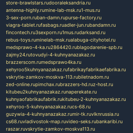
store-brawlstars.ru
dooraleksandria.ru
antenna-highly.ru
mine-lab-msk.ru
1-mus.ru
3-sex-porn.ru
ban-damn.ru
purse-factory.ru
viagra-tablet.ru
fasbags.ru
adler-jun.ru
bandamn.ru
fincontech.ru
3sexporn.ru
1mus.ru
darksand.ru
rebus-toys.ru
minelab-msk.ru
alabuga-cityhotel.ru
medsprawo-4-ka.ru
2864420.ru
blagodarenie-spb.ru
zajmy24.ru
tovudyi-4-kuhnyanazakaz.ru
brazzerscom.ru
medsprawo4ka.ru
xehyroo5kuhnyanazakaz.ru
fabrikayfabrikaefabrika.ru
vskrytie-zamkov-moskva-113.ru
biletnadom.ru
zed-online.ru
pimchax.ru
brazzers-hd.ru
z-host.ru
kitubeu2kuhnyanazakaz.ru
naperekate.ru
kuhnyaofabrikaufabrik.ru
kitubeu-2-kuhnyanazakaz.ru
xehyroo-5-kuhnyanazakaz.ru
cs-68.ru
guzywia-4-kuhnyanazakaz.ru
mir-tk.ru
vlknrussia.ru
cs68.ru
vladivostok-map.ru
video-seks.ru
bankaribi.ru
raszar.ru
vskrytie-zamkov-moskva113.ru