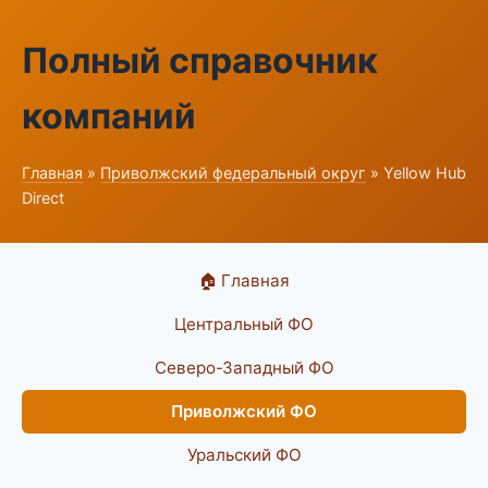
Полный справочник
компаний
Главная
»
Приволжский федеральный округ
» Yellow Hub
Direct
🏠 Главная
Центральный ФО
Северо-Западный ФО
Приволжский ФО
Уральский ФО