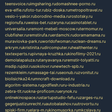
teensvoice.ru
imgsharing.ru
domashnee-porno.ru
eva-elfie.ru
foto-tur.ru
biz-doska.ru
metropoltravel.ru
veslo-i-yakor.ru
borodino-media.ru
rostotsky.ru
regionufa.ru
weiss-bet.ru
zaryna.ru
casinotablet.ru
universalia.ru
remont-mebeli-moscow.ru
termomur.ru
clubfisher.ru
remstirufa.ru
erdamchi.ru
doramamama.ru
muraviovka-park.ru
worldofwoman.ru
clean-dreams.ru
arkrym.ru
kristinita.ru
dircomputer.ru
healthenter.ru
textexperts.ru
pivnaya-kruzhka.ru
kinofilmy-2021.ru
demolalapaluza.ru
tanyavanya.ru
remstir-tolyatti.ru
msdip.ru
jdol.ru
sokolovr.ru
newtech-spb.ru
rezemkleim.ru
massage-tai.ru
seonub.ru
zvonitut.ru
biolisichka24.ru
mncraft-download.ru
algoritm-sistema.ru
godflesh.ru
ru-industria.ru
zebra-tlt.ru
okna-proficom.ru
erynok.ru
onlinekinospace.ru
startupstudio-fefu.ru
zarges-ru.ru
gegenjustizunrecht.ru
autobalashov.ru
utrovortu.ru
spiski-firm.ru
elara-m.ru
kinomusorka.ru
mkcslava.ru