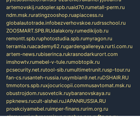
artemovskij.ru
dopler.spb.ru
aid70.ru
metall-perm.ru
ndm.msk.ru
ratingzooshop.ru
apiaccess.ru
globalautotrade.info
bezverhovskoe.ru
drsschool.ru
ZOOSMART.SPB.RU
dalakony.ru
medikijob.ru
remontt.spb.ru
photostudia.spb.ru
myragon.ru
terramia.ru
academy62.ru
gardengallereya.ru
rti.com.ru
artem-news.ru
biserinca.ru
krasnodarkurort.com
imshowtv.ru
mebel-v-tule.ru
mobtopik.ru
pcsecurity.net.ru
tool-sib.ru
multimetrunit.ru
sp-tour.ru
fan-cs.ru
santeh-russia.ru
symbian9.net.ru
DSHAIR.RU
tmmotors.spb.ru
xjocuricopii.com
musavtomat.msk.ru
obustrojdom.ru
sovetcik.ru
ybaranovskaya.ru
ppknews.ru
cult-alshei.ru
JAPANRUSSIA.RU
proekciyamebel.ru
imper-finans.ru
rim.org.ru
glamourai.ru
brassminus.ru
zabor-pro.ru
ftn.pp.ru
dorogoe58.ru
laimengpacker.ru
kuzova-zapchasti.ru
sageerp.ru
taxodrom.ru
dsrazvitie.ru
hardcity.net.ru