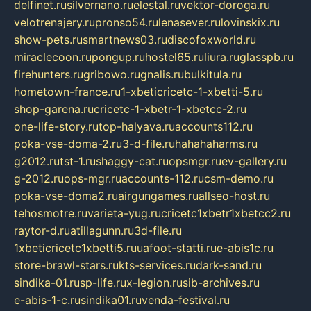
delfinet.ru
silvernano.ru
elestal.ru
vektor-doroga.ru
velotrenajery.ru
pronso54.ru
lenasever.ru
lovinskix.ru
show-pets.ru
smartnews03.ru
discofoxworld.ru
miraclecoon.ru
pongup.ru
hostel65.ru
liura.ru
glasspb.ru
firehunters.ru
gribowo.ru
gnalis.ru
bulkitula.ru
hometown-france.ru
1-xbeticricetc-1-xbetti-5.ru
shop-garena.ru
cricetc-1-xbetr-1-xbetcc-2.ru
one-life-story.ru
top-halyava.ru
accounts112.ru
poka-vse-doma-2.ru
3-d-file.ru
hahahaharms.ru
g2012.ru
tst-1.ru
shaggy-cat.ru
opsmgr.ru
ev-gallery.ru
g-2012.ru
ops-mgr.ru
accounts-112.ru
csm-demo.ru
poka-vse-doma2.ru
airgungames.ru
allseo-host.ru
tehosmotre.ru
varieta-yug.ru
cricetc1xbetr1xbetcc2.ru
raytor-d.ru
atillagunn.ru
3d-file.ru
1xbeticricetc1xbetti5.ru
uafoot-statti.ru
e-abis1c.ru
store-brawl-stars.ru
kts-services.ru
dark-sand.ru
sindika-01.ru
sp-life.ru
x-legion.ru
sib-archives.ru
e-abis-1-c.ru
sindika01.ru
venda-festival.ru